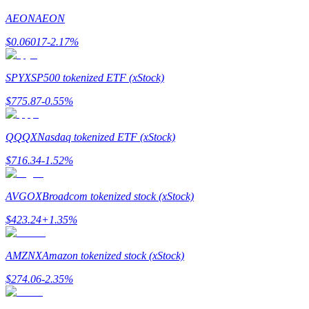
AEON
AEON
Przewodnik
$
0.06017
-2.17
%
Przewodnik dla początkujących dotyczący kontraktów futures
SPYX
SP500 tokenized ETF (xStock)
$
775.87
-0.55
%
QQQX
Nasdaq tokenized ETF (xStock)
$
716.34
-1.52
%
Strategie handlowe
AVGOX
Broadcom tokenized stock (xStock)
Dowiedz się, jak zachować rentowność
$
423.24
+
1.35
%
AMZNX
Amazon tokenized stock (xStock)
$
274.06
-2.35
%