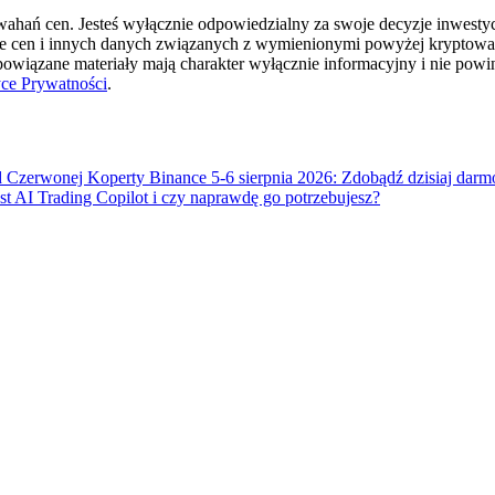
hań cen. Jesteś wyłącznie odpowiedzialny za swoje decyzje inwestycyj
ie cen i innych danych związanych z wymienionymi powyżej kryptowal
cji
 powiązane materiały mają charakter wyłącznie informacyjny i nie pow
yce Prywatności
.
 Czerwonej Koperty Binance 5-6 sierpnia 2026: Zdobądź dzisiaj dar
t AI Trading Copilot i czy naprawdę go potrzebujesz?