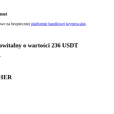
inut
kowe na bezpiecznej
platformie handlowej kryptowalut
.
 powitalny o wartości 236 USDT
y
IPHER