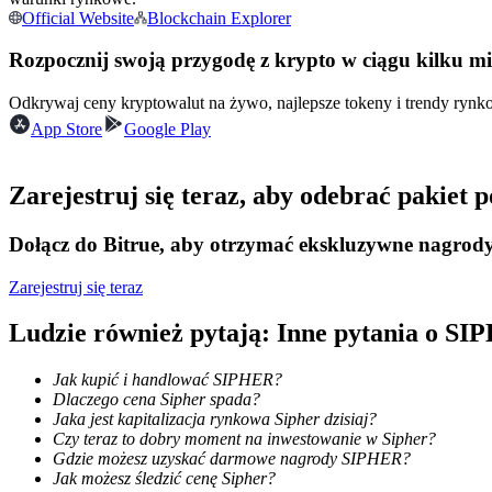
Official Website
Blockchain Explorer
Kontrakty futures wykorzystujące USDC jako zabezpieczenie
Rozpocznij swoją przygodę z krypto w ciągu kilku m
Odkrywaj ceny kryptowalut na żywo, najlepsze tokeny i trendy ryn
App Store
Google Play
Zarejestruj się teraz, aby odebrać pakiet
Dołącz do Bitrue, aby otrzymać ekskluzywne nagrod
Kopiowanie Transakcji
Dołącz do najlepszych traderów
Zarejestruj się teraz
Ludzie również pytają: Inne pytania o S
Jak kupić i handlować SIPHER?
Dlaczego cena Sipher spada?
Jaka jest kapitalizacja rynkowa Sipher dzisiaj?
Czy teraz to dobry moment na inwestowanie w Sipher?
Gdzie możesz uzyskać darmowe nagrody SIPHER?
Jak możesz śledzić cenę Sipher?