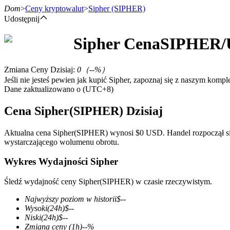
Dom
>
Ceny kryptowalut
>
Sipher
(SIPHER)
Udostępnij
Sipher
Cena
SIPHER
/
Kontrakty terminowe
Zmiana Ceny Dzisiaj
:
0
（
--
%）
Jeśli nie jesteś pewien jak kupić Sipher, zapoznaj się z naszym kom
Dane zaktualizowano o (UTC+8)
Cena Sipher(SIPHER) Dzisiaj
Aktualna cena Sipher(SIPHER) wynosi $0 USD. Handel rozpoczął się
wystarczającego wolumenu obrotu.
Kontrakty terminowe na USDT
Wykres Wydajności Sipher
Kontrakty futures wykorzystujące USDT jako zabezpieczenie
Śledź wydajność ceny Sipher(SIPHER) w czasie rzeczywistym.
Najwyższy poziom w historii
$
--
Wysoki
(24h)
$
--
Niski
(24h)
$
--
Zmiana ceny
(1h)
--
%