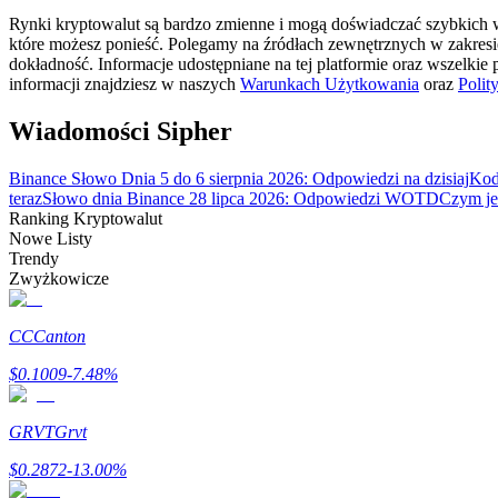
Zostań traderem kopiującym
Rynki kryptowalut są bardzo zmienne i mogą doświadczać szybkich wa
które możesz ponieść. Polegamy na źródłach zewnętrznych w zakres
Ciesz się podziałem zysków i prowizjami z kopiowania transak
dokładność. Informacje udostępniane na tej platformie oraz wszelkie
informacji znajdziesz w naszych
Warunkach Użytkowania
oraz
Polit
Wiadomości Sipher
Binance Słowo Dnia 5 do 6 sierpnia 2026: Odpowiedzi na dzisiaj
Kod
teraz
Słowo dnia Binance 28 lipca 2026: Odpowiedzi WOTD
Czym jes
Ranking Kryptowalut
Nowe Listy
Trendy
Zwyżkowicze
Informacja
Analiza Big Data, w tym informacje handlowe itp.
CC
Canton
$
0.1009
-7.48
%
GRVT
Grvt
$
0.2872
-13.00
%