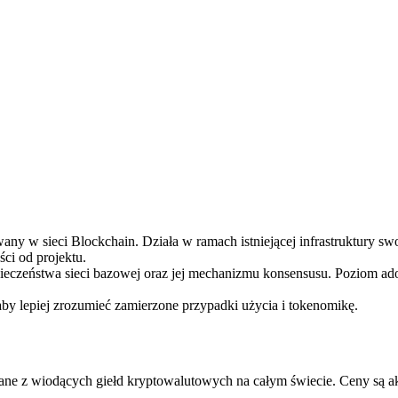
ry
y w sieci Blockchain. Działa w ramach istniejącej infrastruktury swo
ci od projektu.
pieczeństwa sieci bazowej oraz jej mechanizmu konsensusu. Poziom ad
aby lepiej zrozumieć zamierzone przypadki użycia i tokenomikę.
ne z wiodących giełd kryptowalutowych na całym świecie. Ceny są ak