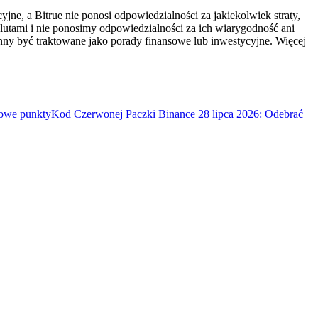
ne, a Bitrue nie ponosi odpowiedzialności za jakiekolwiek straty,
utami i nie ponosimy odpowiedzialności za ich wiarygodność ani
inny być traktowane jako porady finansowe lub inwestycyjne. Więcej
mowe punkty
Kod Czerwonej Paczki Binance 28 lipca 2026: Odebrać