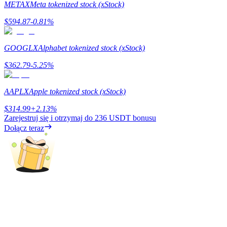
METAX
Meta tokenized stock (xStock)
Zarabiać
$
594.87
-0.81
%
GOOGLX
Alphabet tokenized stock (xStock)
$
362.79
-5.25
%
AAPLX
Apple tokenized stock (xStock)
$
314.99
+
2.13
%
Zarejestruj się i otrzymaj do
236 USDT
bonusu
Mocna Świnka
Dołącz teraz
Codziennie zdobywaj konkurencyjne nagrody