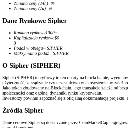
Zmiana ceny
(24h)
--
%
Zmiana ceny
(7d)
--
%
Dane Rynkowe Sipher
Kontrakty terminowe COIN-M
Ranking rynkowy
1000+
Kontrakty terminowe na kryptowaluty
Kapitalizacja rynkowa
$
0
0
Podaż w obiegu
--
SIPHER
Maksymalna podaż
--
SIPHER
TradFi
O Sipher (SIPHER)
Instrumenty pochodne na akcje, forex, metale szlachetne i towa
Sipher (SIPHER) to cyfrowy token oparty na blockchainie, wyemitowan
użyteczność, zarządzanie czy uczestnictwo w ekosystemie, w zależnoś
Jako token zbudowany na Blockchain, jego transakcje zależą od bez
społeczności oraz ogólnej dynamiki rynku kryptowalut.
Inwestorzy powinni zapoznać się z oficjalną dokumentacją projektu, 
Źródła Sipher
Dane cenowe Sipher są dostarczane przez CoinMarketCap i agregowa
Kontrakty terminowe na USDC
warunki rynkowe.