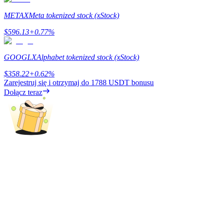
METAX
Meta tokenized stock (xStock)
$
596.13
+
0.77
%
Zarabiać
GOOGLX
Alphabet tokenized stock (xStock)
$
358.22
+
0.62
%
Zarejestruj się i otrzymaj do
1788 USDT
bonusu
Dołącz teraz
Mocna Świnka
Codziennie zdobywaj konkurencyjne nagrody