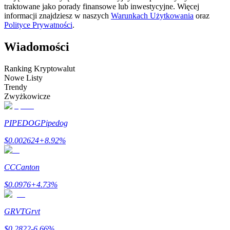
traktowane jako porady finansowe lub inwestycyjne. Więcej
informacji znajdziesz w naszych
Warunkach Użytkowania
oraz
Zostań traderem kopiującym
Polityce Prywatności
.
Ciesz się podziałem zysków i prowizjami z kopiowania
transakcji
Wiadomości
Ranking Kryptowalut
Nowe Listy
Trendy
Zwyżkowicze
PIPEDOG
Pipedog
$
0.002624
+
8.92
%
Informacja
Analiza Big Data, w tym informacje handlowe itp.
CC
Canton
$
0.0976
+
4.73
%
GRVT
Grvt
$
0.2822
-6.66
%