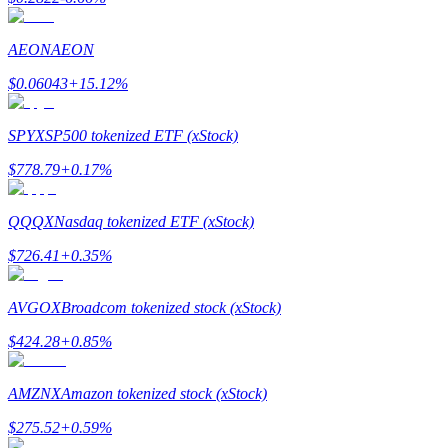
AEON
AEON
Przewodnik
$
0.06043
+
15.12
%
Przewodnik dla początkujących dotyczący kontraktów futures
SPYX
SP500 tokenized ETF (xStock)
$
778.79
+
0.17
%
QQQX
Nasdaq tokenized ETF (xStock)
$
726.41
+
0.35
%
AVGOX
Broadcom tokenized stock (xStock)
Strategie handlowe
$
424.28
+
0.85
%
Dowiedz się, jak zachować rentowność
AMZNX
Amazon tokenized stock (xStock)
$
275.52
+
0.59
%