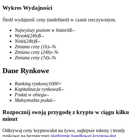
Wykres Wydajności
Śledź wydajność ceny (undefined) w czasie rzeczywistym.
Kontrakty terminowe COIN-M
Najwyższy poziom w historii
$
--
Wysoki
(24h)
$
--
Kontrakty terminowe na kryptowaluty
Niski
(24h)
$
--
Zmiana ceny
(1h)
--
%
Zmiana ceny
(24h)
--
%
Zmiana ceny
(7d)
--
%
TradFi
Dane Rynkowe
Instrumenty pochodne na akcje, forex, metale szlachetne i
towary
Ranking rynkowy
1000+
Kapitalizacja rynkowa
$
--
Podaż w obiegu
--
Maksymalna podaż
--
Rozpocznij swoją przygodę z krypto w ciągu kilku
minut
Odkrywaj ceny kryptowalut na żywo, najlepsze tokeny i trendy
rynkowe na bezpiecznej
platformie handlowej kryptowalut
.