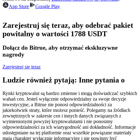
Kontrakty terminowe na USDC
App Store
Google Play
Kontrakty futures wykorzystujące USDC jako zabezpieczenie
Zarejestruj się teraz, aby odebrać pakiet
powitalny o wartości 1788 USDT
Dołącz do Bitrue, aby otrzymać ekskluzywne
nagrody
Zarejestruj się teraz
Kopiowanie Transakcji
Ludzie również pytają: Inne pytania o
Dołącz do najlepszych traderów
Rynki kryptowalut są bardzo zmienne i mogą doświadczać szybkich
wahań cen. Jesteś wyłącznie odpowiedzialny za swoje decyzje
inwestycyjne, a Bitrue nie ponosi odpowiedzialności za
jakiekolwiek straty, które możesz ponieść. Polegamy na źródłach
zewnętrznych w zakresie cen i innych danych związanych z
wymienionymi powyżej kryptowalutami i nie ponosimy
odpowiedzialności za ich wiarygodność ani dokładność. Informacje
udostępniane na tej platformie oraz wszelkie powiązane materiały
mają charakter wyłącznie informacyjny i nie powinny być