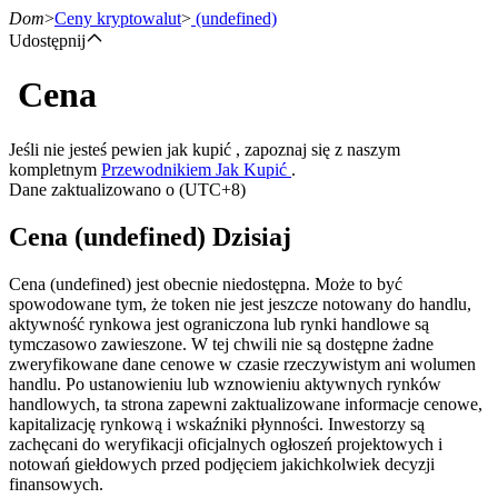
Dom
>
Ceny kryptowalut
>
(undefined)
Udostępnij
Cena
Kontrakty terminowe
Jeśli nie jesteś pewien jak kupić , zapoznaj się z naszym
kompletnym
Przewodnikiem Jak Kupić
.
Dane zaktualizowano o (UTC+8)
Cena (undefined) Dzisiaj
Cena (undefined) jest obecnie niedostępna. Może to być
spowodowane tym, że token nie jest jeszcze notowany do handlu,
aktywność rynkowa jest ograniczona lub rynki handlowe są
Kontrakty terminowe na USDT
tymczasowo zawieszone. W tej chwili nie są dostępne żadne
zweryfikowane dane cenowe w czasie rzeczywistym ani wolumen
Kontrakty futures wykorzystujące USDT jako zabezpieczenie
handlu. Po ustanowieniu lub wznowieniu aktywnych rynków
handlowych, ta strona zapewni zaktualizowane informacje cenowe,
kapitalizację rynkową i wskaźniki płynności. Inwestorzy są
zachęcani do weryfikacji oficjalnych ogłoszeń projektowych i
notowań giełdowych przed podjęciem jakichkolwiek decyzji
finansowych.