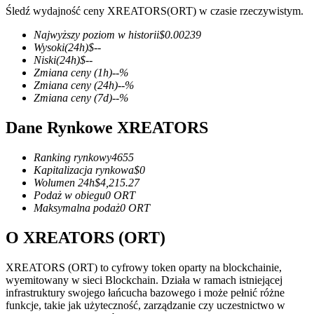
Śledź wydajność ceny XREATORS(ORT) w czasie rzeczywistym.
Najwyższy poziom w historii
$
0.00239
Wysoki
(24h)
$
--
Niski
(24h)
$
--
Kontrakty terminowe COIN-M
Zmiana ceny
(1h)
--
%
Zmiana ceny
(24h)
--
%
Kontrakty terminowe na kryptowaluty
Zmiana ceny
(7d)
--
%
Dane Rynkowe XREATORS
TradFi
Ranking rynkowy
4655
Instrumenty pochodne na akcje, forex, metale szlachetne i
Kapitalizacja rynkowa
$
0
towary
Wolumen 24h
$
4,215.27
Podaż w obiegu
0
ORT
Maksymalna podaż
0
ORT
O XREATORS (ORT)
XREATORS (ORT) to cyfrowy token oparty na blockchainie,
wyemitowany w sieci Blockchain. Działa w ramach istniejącej
infrastruktury swojego łańcucha bazowego i może pełnić różne
funkcje, takie jak użyteczność, zarządzanie czy uczestnictwo w