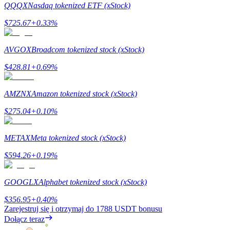
QQQX
Nasdaq tokenized ETF (xStock)
$
725.67
+
0.33
%
Stawianie
AVGOX
Broadcom tokenized stock (xStock)
Wysokie zyski i natychmiastowy dostęp
$
428.81
+
0.69
%
AMZNX
Amazon tokenized stock (xStock)
$
275.04
+
0.10
%
METAX
Meta tokenized stock (xStock)
$
594.26
+
0.19
%
Launchpool
Elastyczne stawianie zakładów, aby zarabiać na popularnych
GOOGLX
Alphabet tokenized stock (xStock)
tokenach
$
356.95
+
0.40
%
Zarejestruj się i otrzymaj do
1788 USDT
bonusu
Dołącz teraz