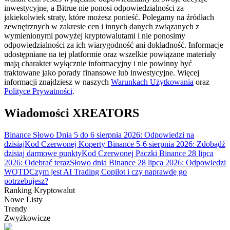
inwestycyjne, a Bitrue nie ponosi odpowiedzialności za
jakiekolwiek straty, które możesz ponieść. Polegamy na źródłach
zewnętrznych w zakresie cen i innych danych związanych z
wymienionymi powyżej kryptowalutami i nie ponosimy
Przewodnik
odpowiedzialności za ich wiarygodność ani dokładność. Informacje
udostępniane na tej platformie oraz wszelkie powiązane materiały
Przewodnik dla początkujących dotyczący kontraktów futures
mają charakter wyłącznie informacyjny i nie powinny być
traktowane jako porady finansowe lub inwestycyjne. Więcej
informacji znajdziesz w naszych
Warunkach Użytkowania
oraz
Polityce Prywatności
.
Wiadomości XREATORS
Binance Słowo Dnia 5 do 6 sierpnia 2026: Odpowiedzi na
dzisiaj
Kod Czerwonej Koperty Binance 5-6 sierpnia 2026: Zdobądź
dzisiaj darmowe punkty
Kod Czerwonej Paczki Binance 28 lipca
2026: Odebrać teraz
Słowo dnia Binance 28 lipca 2026: Odpowiedzi
Strategie handlowe
WOTD
Czym jest AI Trading Copilot i czy naprawdę go
Dowiedz się, jak zachować rentowność
potrzebujesz?
Ranking Kryptowalut
Nowe Listy
Trendy
Zwyżkowicze