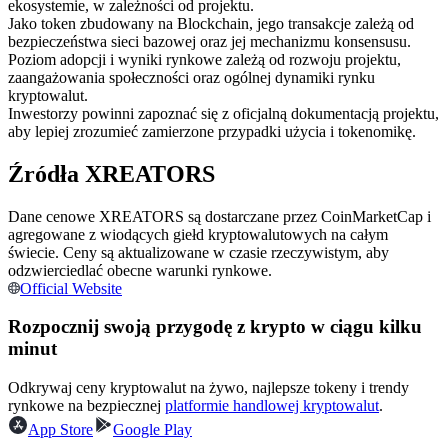
ekosystemie, w zależności od projektu.
Kontrakty terminowe na USDC
Jako token zbudowany na Blockchain, jego transakcje zależą od
Kontrakty futures wykorzystujące USDC jako zabezpieczenie
bezpieczeństwa sieci bazowej oraz jej mechanizmu konsensusu.
Poziom adopcji i wyniki rynkowe zależą od rozwoju projektu,
zaangażowania społeczności oraz ogólnej dynamiki rynku
kryptowalut.
Inwestorzy powinni zapoznać się z oficjalną dokumentacją projektu,
aby lepiej zrozumieć zamierzone przypadki użycia i tokenomikę.
Źródła XREATORS
Dane cenowe XREATORS są dostarczane przez CoinMarketCap i
agregowane z wiodących giełd kryptowalutowych na całym
Kopiowanie Transakcji
świecie. Ceny są aktualizowane w czasie rzeczywistym, aby
odzwierciedlać obecne warunki rynkowe.
Dołącz do najlepszych traderów
Official Website
Rozpocznij swoją przygodę z krypto w ciągu kilku
minut
Odkrywaj ceny kryptowalut na żywo, najlepsze tokeny i trendy
rynkowe na bezpiecznej
platformie handlowej kryptowalut
.
App Store
Google Play