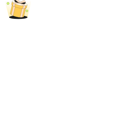
Blokady BTR
Ekskluzywne inwestycje dla posiadaczy BTR
Pożyczki
Usługa pożyczek wspieranych kryptowalutami