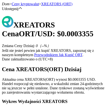
Dom
>
Ceny kryptowalut
>
XREATORS
(ORT)
Udostępnij
XREATORS
Kontrakty terminowe
Cena
ORT
/USD: $
0.0003355
Zmiana Ceny Dzisiaj
:
0
（
--
%）
Jeśli nie jesteś pewien jak kupić XREATORS, zapoznaj się z
naszym kompletnym
Przewodnikiem Jak Kupić ORT
.
Dane zaktualizowano o (UTC+8)
Cena XREATORS(ORT) Dzisiaj
Kontrakty terminowe na USDT
Aktualna cena XREATORS(ORT) wynosi $0.0003355 USD.
Kontrakty futures wykorzystujące USDT jako zabezpieczenie
Handel rozpoczął się niedawno, a wskaźniki zmian 24-godzinnych
nie są jeszcze w pełni ustalone. Dane rynkowe zostaną wyświetlone
po zarejestrowaniu wystarczającego wolumenu obrotu.
Wykres Wydajności XREATORS