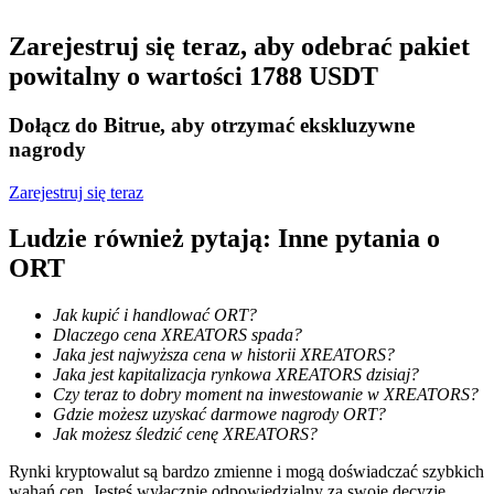
Zostań traderem kopiującym
Zarejestruj się teraz, aby odebrać pakiet
powitalny o wartości 1788 USDT
Ciesz się podziałem zysków i prowizjami z kopiowania
transakcji
Dołącz do Bitrue, aby otrzymać ekskluzywne
nagrody
Zarejestruj się teraz
Ludzie również pytają: Inne pytania o
ORT
Jak kupić i handlować ORT?
Informacja
Dlaczego cena XREATORS spada?
Jaka jest najwyższa cena w historii XREATORS?
Analiza Big Data, w tym informacje handlowe itp.
Jaka jest kapitalizacja rynkowa XREATORS dzisiaj?
Czy teraz to dobry moment na inwestowanie w XREATORS?
Gdzie możesz uzyskać darmowe nagrody ORT?
Jak możesz śledzić cenę XREATORS?
Rynki kryptowalut są bardzo zmienne i mogą doświadczać szybkich
wahań cen. Jesteś wyłącznie odpowiedzialny za swoje decyzje