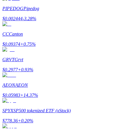
PIPEDOG
Pipedog
$
0.002444
-3.28
%
Zarabiać
CC
Canton
$
0.09374
+
0.75
%
GRVT
Grvt
$
0.2977
+
0.93
%
Mocna Świnka
AEON
AEON
Codziennie zdobywaj konkurencyjne nagrody
$
0.05983
+
14.37
%
SPYX
SP500 tokenized ETF (xStock)
$
778.36
+
0.20
%