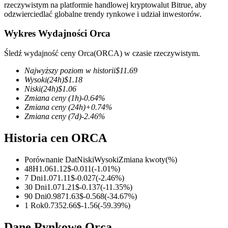
rzeczywistym na platformie handlowej kryptowalut Bitrue, aby
odzwierciedlać globalne trendy rynkowe i udział inwestorów.
Wykres Wydajności Orca
Kontrakty terminowe COIN-M
Śledź wydajność ceny Orca(ORCA) w czasie rzeczywistym.
Kontrakty terminowe na kryptowaluty
Najwyższy poziom w historii
$
11.69
Wysoki
(24h)
$
1.18
Niski
(24h)
$
1.06
Zmiana ceny
(1h)
-0.64
%
TradFi
Zmiana ceny
(24h)
+
0.74
%
Zmiana ceny
(7d)
-2.46
%
Instrumenty pochodne na akcje, forex, metale szlachetne i
towary
Historia cen ORCA
Porównanie Dat
Niski
Wysoki
Zmiana kwoty
(%)
48H
1.06
1.12
$
-0.011
(
-1.01
%)
7 Dni
1.07
1.11
$
-0.027
(
-2.46
%)
30 Dni
1.07
1.21
$
-0.137
(
-11.35
%)
90 Dni
0.987
1.63
$
-0.568
(
-34.67
%)
1 Rok
0.735
2.66
$
-1.56
(
-59.39
%)
Dane Rynkowe Orca