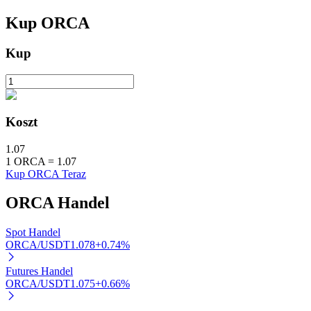
Kup
ORCA
Kup
Automatyczna inwestycja
Koszt
Zdobądź długoterminowy zysk i elastyczne zainteresowania
1.07
1
ORCA
=
1.07
Kup ORCA Teraz
ORCA
Handel
Spot Handel
ORCA/USDT
1.078
+
0.74
%
Naucz się stakingu
Futures Handel
ORCA/USDT
1.075
+
0.66
%
Dowiedz się, jak uzyskać dochód pasywny