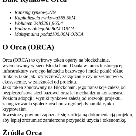
Kontrakty terminowe na USDC
Kontrakty futures wykorzystujące USDC jako zabezpieczenie
Ranking rynkowy
279
Kapitalizacja rynkowa
$
65.58M
Wolumen 24h
$
281,965.4
Podaż w obiegu
60.80M
ORCA
Maksymalna podaż
100.00M
ORCA
O Orca (ORCA)
Orca (ORCA) to cyfrowy token oparty na blockchainie,
wyemitowany w sieci Blockchain. Działa w ramach istniejącej
infrastruktury swojego łańcucha bazowego i może pełnić różne
Kopiowanie Transakcji
funkcje, takie jak użyteczność, zarządzanie czy uczestnictwo w
ekosystemie, w zależności od projektu.
Dołącz do najlepszych traderów
Jako token zbudowany na Blockchain, jego transakcje zależą od
bezpieczeństwa sieci bazowej oraz jej mechanizmu konsensusu.
Poziom adopcji i wyniki rynkowe zależą od rozwoju projektu,
zaangażowania społeczności oraz ogólnej dynamiki rynku
kryptowalut.
Inwestorzy powinni zapoznać się z oficjalną dokumentacją projektu,
aby lepiej zrozumieć zamierzone przypadki użycia i tokenomikę.
Źródła Orca