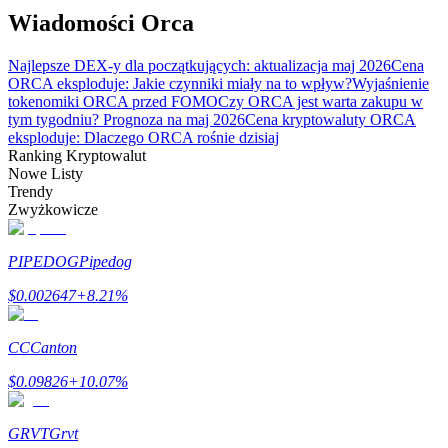
Bitrue
AI
Wiadomości Orca
Najlepsze DEX-y dla początkujących: aktualizacja maj 2026
Cena
ORCA eksploduje: Jakie czynniki miały na to wpływ?
Wyjaśnienie
tokenomiki ORCA przed FOMO
Czy ORCA jest warta zakupu w
tym tygodniu? Prognoza na maj 2026
Cena kryptowaluty ORCA
eksploduje: Dlaczego ORCA rośnie dzisiaj
Ranking Kryptowalut
Bitruści Partnerzy
Nowe Listy
Trendy
Zwyżkowicze
PIPEDOG
Pipedog
$
0.002647
+
8.21
%
CC
Canton
Afiliaci Bitrue
$
0.09826
+
10.07
%
Aż do 65% prowizji!
GRVT
Grvt