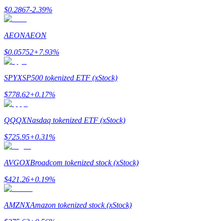
$
0.2867
-2.39
%
AEON
AEON
$
0.05752
+
7.93
%
SPYX
SP500 tokenized ETF (xStock)
Polecaj
$
778.62
+
0.17
%
Zaproś przyjaciela, aby otrzymać nagrody pieniężne
BTC Welcome Rewards
QQQX
Nasdaq tokenized ETF (xStock)
$
725.95
+
0.31
%
AVGOX
Broadcom tokenized stock (xStock)
$
421.26
+
0.19
%
AMZNX
Amazon tokenized stock (xStock)