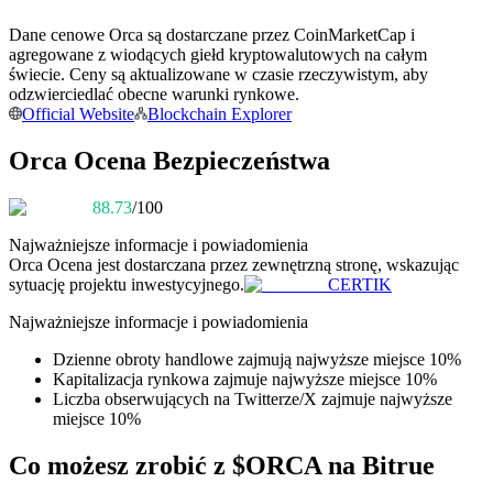
Dane cenowe Orca są dostarczane przez CoinMarketCap i
Zostań traderem kopiującym
agregowane z wiodących giełd kryptowalutowych na całym
Ciesz się podziałem zysków i prowizjami z kopiowania
świecie. Ceny są aktualizowane w czasie rzeczywistym, aby
transakcji
odzwierciedlać obecne warunki rynkowe.
Official Website
Blockchain Explorer
Orca Ocena Bezpieczeństwa
88.73
/100
Najważniejsze informacje i powiadomienia
Orca
Ocena jest dostarczana przez zewnętrzną stronę, wskazując
sytuację projektu inwestycyjnego.
CERTIK
Informacja
Najważniejsze informacje i powiadomienia
Analiza Big Data, w tym informacje handlowe itp.
Dzienne obroty handlowe zajmują najwyższe miejsce 10%
Kapitalizacja rynkowa zajmuje najwyższe miejsce 10%
Liczba obserwujących na Twitterze/X zajmuje najwyższe
miejsce 10%
Co możesz zrobić z $ORCA na Bitrue