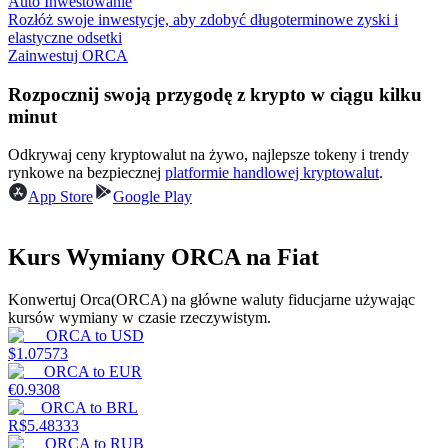
Auto Inwestowanie
Rozłóż swoje inwestycje, aby zdobyć długoterminowe zyski i
elastyczne odsetki
Zainwestuj ORCA
Zarabiać
Rozpocznij swoją przygodę z krypto w ciągu kilku
minut
Odkrywaj ceny kryptowalut na żywo, najlepsze tokeny i trendy
rynkowe na bezpiecznej
platformie handlowej kryptowalut
.
App Store
Google Play
Kurs Wymiany ORCA na Fiat
Mocna Świnka
Konwertuj Orca(ORCA) na główne waluty fiducjarne używając
Codziennie zdobywaj konkurencyjne nagrody
kursów wymiany w czasie rzeczywistym.
ORCA
to
USD
$
1.07573
ORCA
to
EUR
€
0.9308
ORCA
to
BRL
R$
5.48333
ORCA
to
RUB