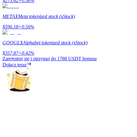
$
275.62
+
0.56
%
BTC Welcome Rewards
METAX
Meta tokenized stock (xStock)
Deposit & Trade BTC to Share 25000 USDT prize pool!
$
596.18
+
0.56
%
GOOGLX
Alphabet tokenized stock (xStock)
Deposit CASHCAT & Win
$
357.87
+
0.42
%
Share 500000 CASHCAT prize pool
Zarejestruj się i otrzymaj do
1788 USDT
bonusu
Dołącz teraz
Exclusive for BitMart Users
Register & Trade to Win 500,000 USDT
Precious Metals Trading Carnival
Trade Gold & Silver · 33,333 USDT Bonus