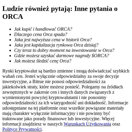
Ludzie również pytają: Inne pytania o
ORCA
Jak kupić i handlować ORCA?
Dlaczego cena Orca spada?
Blokady BTR
Jaka jest najwyższa cena w historii Orca?
Ekskluzywne inwestycje dla posiadaczy BTR
Jaka jest kapitalizacja rynkowa Orca dzisiaj?
Czy teraz to dobry moment na inwestowanie w Orca?
Gdzie możesz uzyskać darmowe nagrody $ORCA?
Jak możesz śledzić cenę Orca?
Rynki kryptowalut są bardzo zmienne i mogą doświadczać szybkich
wahań cen. Jesteś wyłącznie odpowiedzialny za swoje decyzje
inwestycyjne, a Bitrue nie ponosi odpowiedzialności za
jakiekolwiek straty, które możesz ponieść. Polegamy na źródłach
zewnętrznych w zakresie cen i innych danych związanych z
wymienionymi powyżej kryptowalutami i nie ponosimy
odpowiedzialności za ich wiarygodność ani dokładność. Informacje
Pożyczki
udostępniane na tej platformie oraz wszelkie powiązane materiały
mają charakter wyłącznie informacyjny i nie powinny być
Usługa pożyczek wspieranych kryptowalutami
traktowane jako porady finansowe lub inwestycyjne. Więcej
informacji znajdziesz w naszych
Warunkach Użytkowania
oraz
Polityce Prywatności
.