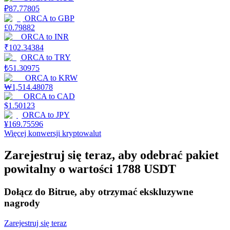
₽
87.77805
ORCA
to
GBP
£
0.79882
Stawianie
ORCA
to
INR
₹
102.34384
Wysokie zyski i natychmiastowy dostęp
ORCA
to
TRY
₺
51.30975
ORCA
to
KRW
₩
1,514.48078
ORCA
to
CAD
$
1.50123
ORCA
to
JPY
¥
169.75596
Więcej konwersji kryptowalut
Zarejestruj się teraz, aby odebrać pakiet
Launchpool
powitalny o wartości 1788 USDT
Elastyczne stawianie zakładów, aby zarabiać na popularnych
tokenach
Dołącz do Bitrue, aby otrzymać ekskluzywne
nagrody
Zarejestruj się teraz