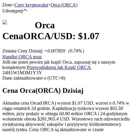
Dom
>
Ceny kryptowalut
>
Orca
(ORCA)
Udostępnij
Orca
Kontrakty terminowe
Cena
ORCA
/USD: $
1.07
Zmiana Ceny Dzisiaj
:
+0.007859
（
0.74
%）
Handluj ORCA teraz
Jeśli nie jesteś pewien jak kupić Orca, zapoznaj się z naszym
kompletnym
Przewodnikiem Jak Kupić ORCA
.
24H
1W
1M
3M
1Y
3Y
Dane zaktualizowano o (UTC+8)
Kontrakty terminowe na USDT
Cena Orca(ORCA) Dzisiaj
Kontrakty futures wykorzystujące USDT jako zabezpieczenie
Aktualna cena Orca(ORCA) wynosi
$1.07 USD
, wzrost o
0.74%
w
ciągu ostatnich 24 godzin. Kapitalizacja rynkowa wynosi
$65.58
milion
, przy podaży w obiegu
60.80 milion ORCA
i 24-godzinnym
wolumenie obrotu
$281,965.4 USD
. Wzrostowy ruch odzwierciedla
zwiększoną aktywność zakupów i pozytywny krótkoterminowy
nastrój rynku. Ceny ORCA są aktualizowane w czasie