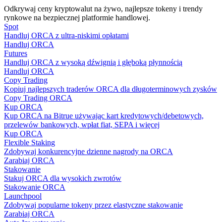
Odkrywaj ceny kryptowalut na żywo, najlepsze tokeny i trendy
rynkowe na bezpiecznej platformie handlowej.
Spot
Handluj ORCA z ultra-niskimi opłatami
Przewodnik
Handluj ORCA
Futures
Przewodnik dla początkujących dotyczący kontraktów futures
Handluj ORCA z wysoką dźwignią i głęboką płynnością
Handluj ORCA
Copy Trading
Kopiuj najlepszych traderów ORCA dla długoterminowych zysków
Copy Trading ORCA
Kup ORCA
Kup ORCA na Bitrue używając kart kredytowych/debetowych,
przelewów bankowych, wpłat fiat, SEPA i więcej
Kup ORCA
Flexible Staking
Zdobywaj konkurencyjne dzienne nagrody na ORCA
Strategie handlowe
Zarabiaj ORCA
Stakowanie
Dowiedz się, jak zachować rentowność
Stakuj ORCA dla wysokich zwrotów
Stakowanie ORCA
Launchpool
Zdobywaj popularne tokeny przez elastyczne stakowanie
Zarabiaj ORCA