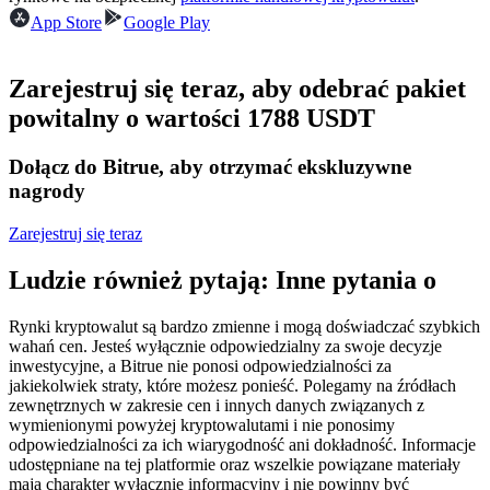
Kontrakty terminowe na USDC
App Store
Google Play
Kontrakty futures wykorzystujące USDC jako zabezpieczenie
Zarejestruj się teraz, aby odebrać pakiet
powitalny o wartości 1788 USDT
Dołącz do Bitrue, aby otrzymać ekskluzywne
nagrody
Zarejestruj się teraz
Kopiowanie Transakcji
Ludzie również pytają: Inne pytania o
Dołącz do najlepszych traderów
Rynki kryptowalut są bardzo zmienne i mogą doświadczać szybkich
wahań cen. Jesteś wyłącznie odpowiedzialny za swoje decyzje
inwestycyjne, a Bitrue nie ponosi odpowiedzialności za
jakiekolwiek straty, które możesz ponieść. Polegamy na źródłach
zewnętrznych w zakresie cen i innych danych związanych z
wymienionymi powyżej kryptowalutami i nie ponosimy
odpowiedzialności za ich wiarygodność ani dokładność. Informacje
udostępniane na tej platformie oraz wszelkie powiązane materiały
mają charakter wyłącznie informacyjny i nie powinny być