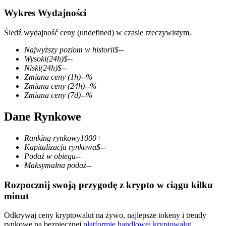
Wykres Wydajności
Śledź wydajność ceny (undefined) w czasie rzeczywistym.
Kontrakty terminowe COIN-M
Najwyższy poziom w historii
$
--
Wysoki
(24h)
$
--
Kontrakty terminowe na kryptowaluty
Niski
(24h)
$
--
Zmiana ceny
(1h)
--
%
Zmiana ceny
(24h)
--
%
Zmiana ceny
(7d)
--
%
TradFi
Dane Rynkowe
Instrumenty pochodne na akcje, forex, metale szlachetne i
towary
Ranking rynkowy
1000+
Kapitalizacja rynkowa
$
--
Podaż w obiegu
--
Maksymalna podaż
--
Rozpocznij swoją przygodę z krypto w ciągu kilku
minut
Odkrywaj ceny kryptowalut na żywo, najlepsze tokeny i trendy
rynkowe na bezpiecznej
platformie handlowej kryptowalut
.