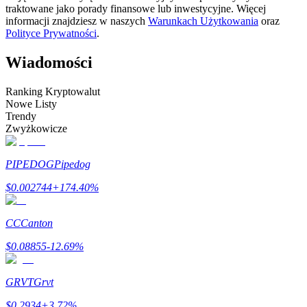
traktowane jako porady finansowe lub inwestycyjne. Więcej
informacji znajdziesz w naszych
Warunkach Użytkowania
oraz
Zostań traderem kopiującym
Polityce Prywatności
.
Ciesz się podziałem zysków i prowizjami z kopiowania
transakcji
Wiadomości
Ranking Kryptowalut
Nowe Listy
Trendy
Zwyżkowicze
PIPEDOG
Pipedog
$
0.002744
+
174.40
%
Informacja
Analiza Big Data, w tym informacje handlowe itp.
CC
Canton
$
0.08855
-12.69
%
GRVT
Grvt
$
0.2934
+
3.72
%