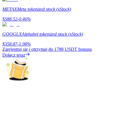
METAX
Meta tokenized stock (xStock)
$
588.52
-0.46
%
Zarabiać
GOOGLX
Alphabet tokenized stock (xStock)
$
358.87
-1.98
%
Zarejestruj się i otrzymaj do
1788 USDT
bonusu
Dołącz teraz
Mocna Świnka
Codziennie zdobywaj konkurencyjne nagrody