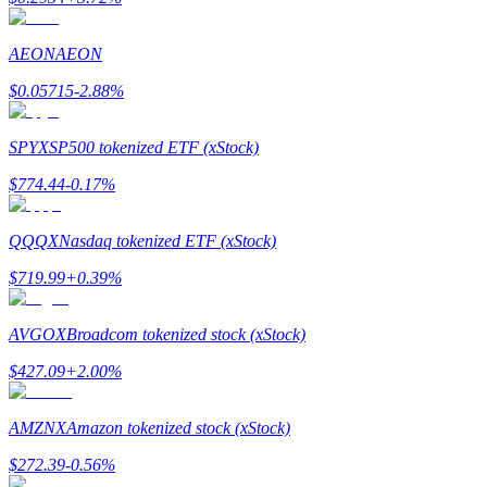
AEON
AEON
Przewodnik
$
0.05715
-2.88
%
Przewodnik dla początkujących dotyczący kontraktów futures
SPYX
SP500 tokenized ETF (xStock)
$
774.44
-0.17
%
QQQX
Nasdaq tokenized ETF (xStock)
$
719.99
+
0.39
%
AVGOX
Broadcom tokenized stock (xStock)
Strategie handlowe
$
427.09
+
2.00
%
Dowiedz się, jak zachować rentowność
AMZNX
Amazon tokenized stock (xStock)
$
272.39
-0.56
%