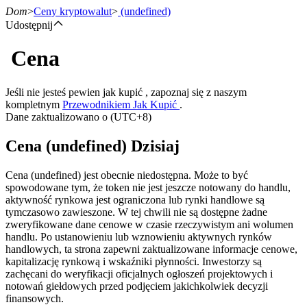
Dom
>
Ceny kryptowalut
>
(undefined)
Udostępnij
Cena
Kontrakty terminowe
Jeśli nie jesteś pewien jak kupić , zapoznaj się z naszym
kompletnym
Przewodnikiem Jak Kupić
.
Dane zaktualizowano o (UTC+8)
Cena (undefined) Dzisiaj
Cena (undefined) jest obecnie niedostępna. Może to być
spowodowane tym, że token nie jest jeszcze notowany do handlu,
aktywność rynkowa jest ograniczona lub rynki handlowe są
Kontrakty terminowe na USDT
tymczasowo zawieszone. W tej chwili nie są dostępne żadne
zweryfikowane dane cenowe w czasie rzeczywistym ani wolumen
Kontrakty futures wykorzystujące USDT jako zabezpieczenie
handlu. Po ustanowieniu lub wznowieniu aktywnych rynków
handlowych, ta strona zapewni zaktualizowane informacje cenowe,
kapitalizację rynkową i wskaźniki płynności. Inwestorzy są
zachęcani do weryfikacji oficjalnych ogłoszeń projektowych i
notowań giełdowych przed podjęciem jakichkolwiek decyzji
finansowych.