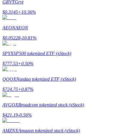
GRVT
Grvt
$
0.3145
+
10.36
%
Zarabiać
AEON
AEON
$
0.05228
-10.81
%
SPYX
SP500 tokenized ETF (xStock)
$
777.53
+
0.50
%
QQQX
Nasdaq tokenized ETF (xStock)
Mocna Świnka
$
724.75
+
0.87
%
Codziennie zdobywaj konkurencyjne nagrody
AVGOX
Broadcom tokenized stock (xStock)
$
421.19
-0.56
%
AMZNX
Amazon tokenized stock (xStock)