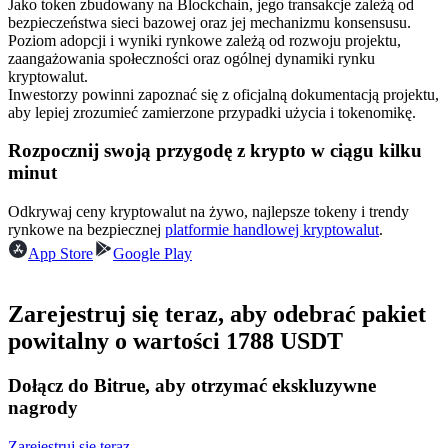
Jako token zbudowany na Blockchain, jego transakcje zależą od
Kontrakty terminowe na USDC
bezpieczeństwa sieci bazowej oraz jej mechanizmu konsensusu.
Kontrakty futures wykorzystujące USDC jako zabezpieczenie
Poziom adopcji i wyniki rynkowe zależą od rozwoju projektu,
zaangażowania społeczności oraz ogólnej dynamiki rynku
kryptowalut.
Inwestorzy powinni zapoznać się z oficjalną dokumentacją projektu,
aby lepiej zrozumieć zamierzone przypadki użycia i tokenomikę.
Rozpocznij swoją przygodę z krypto w ciągu kilku
minut
Odkrywaj ceny kryptowalut na żywo, najlepsze tokeny i trendy
rynkowe na bezpiecznej
platformie handlowej kryptowalut
.
Kopiowanie Transakcji
App Store
Google Play
Dołącz do najlepszych traderów
Zarejestruj się teraz, aby odebrać pakiet
powitalny o wartości 1788 USDT
Dołącz do Bitrue, aby otrzymać ekskluzywne
nagrody
Zarejestruj się teraz