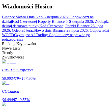
Wiadomości Hosico
Binance Słowo Dnia 5 do 6 sierpnia 2026: Odpowiedzi na
Przewodnik
dzisiaj
Kod Czerwonej Koperty Binance 5-6 sierpnia 2026: Zdobądź
dzisiaj darmowe punkty
Kod Czerwonej Paczki Binance 28 lipca
Przewodnik dla początkujących dotyczący kontraktów futures
2026: Odebrać teraz
Słowo dnia Binance 28 lipca 2026: Odpowiedzi
WOTD
Czym jest AI Trading Copilot i czy naprawdę go
potrzebujesz?
Ranking Kryptowalut
Nowe Listy
Trendy
Zwyżkowicze
PIPEDOG
Pipedog
$
0.002479
+
147.90
%
Strategie handlowe
Dowiedz się, jak zachować rentowność
CC
Canton
$
0.09087
+
0.55
%