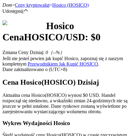
Dom
>
Ceny kryptowalut
>
Hosico
(HOSICO)
Udostępnij
Hosico
Kontrakty terminowe
Cena
HOSICO
/USD: $
0
Zmiana Ceny Dzisiaj
:
0
（
--
%）
Jeśli nie jesteś pewien jak kupić Hosico, zapoznaj się z naszym
kompletnym
Przewodnikiem Jak Kupić HOSICO
.
Dane zaktualizowano o (UTC+8)
Cena Hosico(HOSICO) Dzisiaj
Kontrakty terminowe na USDT
Aktualna cena Hosico(HOSICO) wynosi $0 USD. Handel
rozpoczął się niedawno, a wskaźniki zmian 24-godzinnych nie są
Kontrakty futures wykorzystujące USDT jako zabezpieczenie
jeszcze w pełni ustalone. Dane rynkowe zostaną wyświetlone po
zarejestrowaniu wystarczającego wolumenu obrotu.
Wykres Wydajności Hosico
Śledź wydajność ceny Hosico(HOSICO) w czasie rzeczywistym.