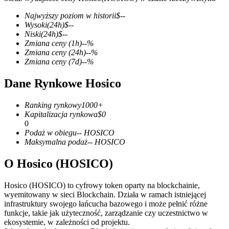
Najwyższy poziom w historii
$
--
Wysoki
(24h)
$
--
Niski
(24h)
$
--
Zmiana ceny
(1h)
--
%
Kontrakty terminowe COIN-M
Zmiana ceny
(24h)
--
%
Zmiana ceny
(7d)
--
%
Kontrakty terminowe na kryptowaluty
Dane Rynkowe Hosico
TradFi
Ranking rynkowy
1000+
Kapitalizacja rynkowa
$
0
Instrumenty pochodne na akcje, forex, metale szlachetne i
0
towary
Podaż w obiegu
--
HOSICO
Maksymalna podaż
--
HOSICO
O Hosico (HOSICO)
Hosico (HOSICO) to cyfrowy token oparty na blockchainie,
wyemitowany w sieci Blockchain. Działa w ramach istniejącej
infrastruktury swojego łańcucha bazowego i może pełnić różne
funkcje, takie jak użyteczność, zarządzanie czy uczestnictwo w
ekosystemie, w zależności od projektu.