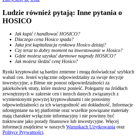
Zostań traderem kopiującym
Ludzie również pytają: Inne pytania o
HOSICO
Ciesz się podziałem zysków i prowizjami z kopiowania
transakcji
Jak kupić i handlować HOSICO?
Dlaczego cena Hosico spada?
Jaka jest kapitalizacja rynkowa Hosico dzisiaj?
Czy teraz to dobry moment na inwestowanie w Hosico?
Gdzie możesz uzyskać darmowe nagrody HOSICO?
Jak możesz śledzić cenę Hosico?
Rynki kryptowalut są bardzo zmienne i mogą doświadczać szybkich
wahań cen. Jesteś wyłącznie odpowiedzialny za swoje decyzje
inwestycyjne, a Bitrue nie ponosi odpowiedzialności za
jakiekolwiek straty, które możesz ponieść. Polegamy na źródłach
Informacja
zewnętrznych w zakresie cen i innych danych związanych z
Analiza Big Data, w tym informacje handlowe itp.
wymienionymi powyżej kryptowalutami i nie ponosimy
odpowiedzialności za ich wiarygodność ani dokładność. Informacje
udostępniane na tej platformie oraz wszelkie powiązane materiały
mają charakter wyłącznie informacyjny i nie powinny być
traktowane jako porady finansowe lub inwestycyjne. Więcej
informacji znajdziesz w naszych
Warunkach Użytkowania
oraz
Polityce Prywatności
.