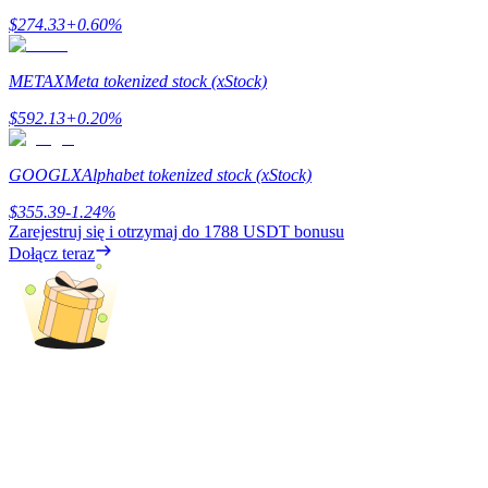
$
274.33
+
0.60
%
Stawianie
METAX
Meta tokenized stock (xStock)
Wysokie zyski i natychmiastowy dostęp
$
592.13
+
0.20
%
GOOGLX
Alphabet tokenized stock (xStock)
$
355.39
-1.24
%
Zarejestruj się i otrzymaj do
1788 USDT
bonusu
Dołącz teraz
Launchpool
Elastyczne stawianie zakładów, aby zarabiać na popularnych
tokenach