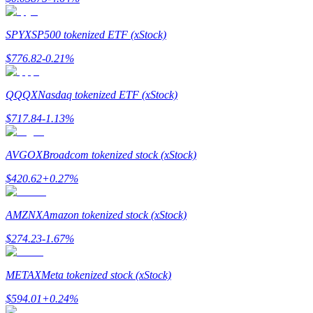
SPYX
SP500 tokenized ETF (xStock)
Przewodnik
$
776.82
-0.21
%
Przewodnik dla początkujących dotyczący kontraktów futures
QQQX
Nasdaq tokenized ETF (xStock)
$
717.84
-1.13
%
AVGOX
Broadcom tokenized stock (xStock)
$
420.62
+
0.27
%
AMZNX
Amazon tokenized stock (xStock)
Strategie handlowe
$
274.23
-1.67
%
Dowiedz się, jak zachować rentowność
METAX
Meta tokenized stock (xStock)
$
594.01
+
0.24
%