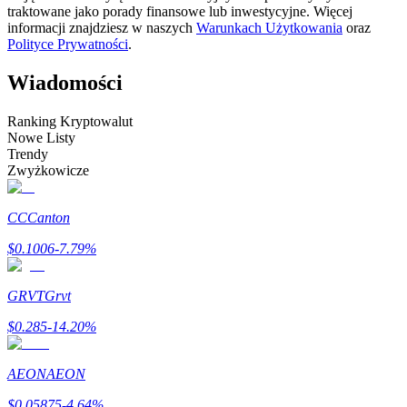
traktowane jako porady finansowe lub inwestycyjne. Więcej
informacji znajdziesz w naszych
Warunkach Użytkowania
oraz
Zostań traderem kopiującym
Polityce Prywatności
.
Ciesz się podziałem zysków i prowizjami z kopiowania
transakcji
Wiadomości
Ranking Kryptowalut
Nowe Listy
Trendy
Zwyżkowicze
CC
Canton
$
0.1006
-7.79
%
Informacja
Analiza Big Data, w tym informacje handlowe itp.
GRVT
Grvt
$
0.285
-14.20
%
AEON
AEON
$
0.05875
-4.64
%