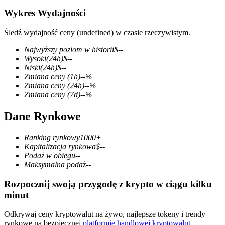
Wykres Wydajności
Śledź wydajność ceny (undefined) w czasie rzeczywistym.
Kontrakty terminowe COIN-M
Najwyższy poziom w historii
$
--
Wysoki
(24h)
$
--
Kontrakty terminowe na kryptowaluty
Niski
(24h)
$
--
Zmiana ceny
(1h)
--
%
Zmiana ceny
(24h)
--
%
Zmiana ceny
(7d)
--
%
TradFi
Dane Rynkowe
Instrumenty pochodne na akcje, forex, metale szlachetne i
towary
Ranking rynkowy
1000+
Kapitalizacja rynkowa
$
--
Podaż w obiegu
--
Maksymalna podaż
--
Rozpocznij swoją przygodę z krypto w ciągu kilku
minut
Odkrywaj ceny kryptowalut na żywo, najlepsze tokeny i trendy
rynkowe na bezpiecznej
platformie handlowej kryptowalut
.