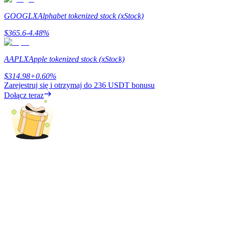
GOOGLX
Alphabet tokenized stock (xStock)
$
365.6
-4.48
%
Zarabiać
AAPLX
Apple tokenized stock (xStock)
$
314.98
+
0.60
%
Zarejestruj się i otrzymaj do
236 USDT
bonusu
Dołącz teraz
Mocna Świnka
Codziennie zdobywaj konkurencyjne nagrody