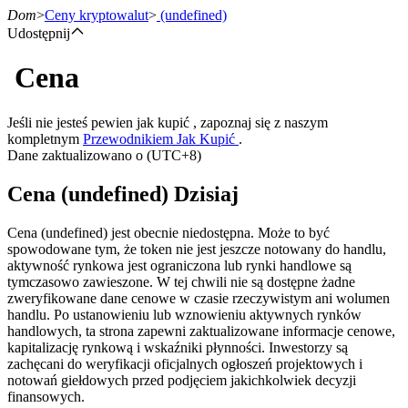
Dom
>
Ceny kryptowalut
>
(undefined)
Udostępnij
Cena
Kontrakty terminowe
Jeśli nie jesteś pewien jak kupić , zapoznaj się z naszym
kompletnym
Przewodnikiem Jak Kupić
.
Dane zaktualizowano o (UTC+8)
Cena (undefined) Dzisiaj
Cena (undefined) jest obecnie niedostępna. Może to być
spowodowane tym, że token nie jest jeszcze notowany do handlu,
aktywność rynkowa jest ograniczona lub rynki handlowe są
Kontrakty terminowe na USDT
tymczasowo zawieszone. W tej chwili nie są dostępne żadne
zweryfikowane dane cenowe w czasie rzeczywistym ani wolumen
Kontrakty futures wykorzystujące USDT jako zabezpieczenie
handlu. Po ustanowieniu lub wznowieniu aktywnych rynków
handlowych, ta strona zapewni zaktualizowane informacje cenowe,
kapitalizację rynkową i wskaźniki płynności. Inwestorzy są
zachęcani do weryfikacji oficjalnych ogłoszeń projektowych i
notowań giełdowych przed podjęciem jakichkolwiek decyzji
finansowych.