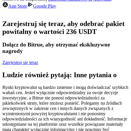
Kontrakty terminowe na USDC
App Store
Google Play
Kontrakty futures wykorzystujące USDC jako zabezpieczenie
Zarejestruj się teraz, aby odebrać pakiet
powitalny o wartości 236 USDT
Dołącz do Bitrue, aby otrzymać ekskluzywne
nagrody
Zarejestruj się teraz
Kopiowanie Transakcji
Ludzie również pytają: Inne pytania o
Dołącz do najlepszych traderów
Rynki kryptowalut są bardzo zmienne i mogą doświadczać szybkich
wahań cen. Jesteś wyłącznie odpowiedzialny za swoje decyzje
inwestycyjne, a Bitrue nie ponosi odpowiedzialności za
jakiekolwiek straty, które możesz ponieść. Polegamy na źródłach
zewnętrznych w zakresie cen i innych danych związanych z
wymienionymi powyżej kryptowalutami i nie ponosimy
odpowiedzialności za ich wiarygodność ani dokładność. Informacje
udostępniane na tej platformie oraz wszelkie powiązane materiały
mają charakter wyłącznie informacyjny i nie powinny być