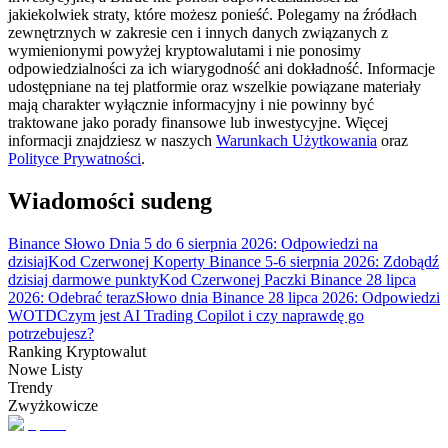
jakiekolwiek straty, które możesz ponieść. Polegamy na źródłach
zewnętrznych w zakresie cen i innych danych związanych z
wymienionymi powyżej kryptowalutami i nie ponosimy
odpowiedzialności za ich wiarygodność ani dokładność. Informacje
Przewodnik
udostępniane na tej platformie oraz wszelkie powiązane materiały
mają charakter wyłącznie informacyjny i nie powinny być
Przewodnik dla początkujących dotyczący kontraktów futures
traktowane jako porady finansowe lub inwestycyjne. Więcej
informacji znajdziesz w naszych
Warunkach Użytkowania
oraz
Polityce Prywatności
.
Wiadomości sudeng
Binance Słowo Dnia 5 do 6 sierpnia 2026: Odpowiedzi na
dzisiaj
Kod Czerwonej Koperty Binance 5-6 sierpnia 2026: Zdobądź
dzisiaj darmowe punkty
Kod Czerwonej Paczki Binance 28 lipca
2026: Odebrać teraz
Słowo dnia Binance 28 lipca 2026: Odpowiedzi
WOTD
Czym jest AI Trading Copilot i czy naprawdę go
Strategie handlowe
potrzebujesz?
Dowiedz się, jak zachować rentowność
Ranking Kryptowalut
Nowe Listy
Trendy
Zwyżkowicze