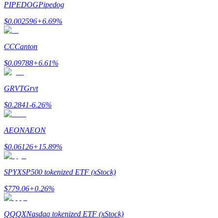
PIPEDOG
Pipedog
$
0.002596
+
6.69
%
Zarabiać
CC
Canton
$
0.09788
+
6.61
%
GRVT
Grvt
$
0.2841
-6.26
%
AEON
AEON
Mocna Świnka
$
0.06126
+
15.89
%
Codziennie zdobywaj konkurencyjne nagrody
SPYX
SP500 tokenized ETF (xStock)
$
779.06
+
0.26
%
QQQX
Nasdaq tokenized ETF (xStock)