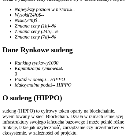
Najwyższy poziom w historii
$
--
Wysoki
(24h)
$
--
Niski
(24h)
$
--
Zmiana ceny
(1h)
--
%
Kontrakty terminowe COIN-M
Zmiana ceny
(24h)
--
%
Zmiana ceny
(7d)
--
%
Kontrakty terminowe na kryptowaluty
Dane Rynkowe sudeng
TradFi
Ranking rynkowy
1000+
Kapitalizacja rynkowa
$
0
Instrumenty pochodne na akcje, forex, metale szlachetne i
0
towary
Podaż w obiegu
--
HIPPO
Maksymalna podaż
--
HIPPO
O sudeng (HIPPO)
sudeng (HIPPO) to cyfrowy token oparty na blockchainie,
wyemitowany w sieci Blockchain. Działa w ramach istniejącej
infrastruktury swojego łańcucha bazowego i może pełnić różne
funkcje, takie jak użyteczność, zarządzanie czy uczestnictwo w
ekosystemie, w zależności od projektu.