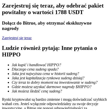
Zarejestruj się teraz, aby odebrać pakiet
Zostań traderem kopiującym
powitalny o wartości 1788 USDT
Ciesz się podziałem zysków i prowizjami z kopiowania
transakcji
Dołącz do Bitrue, aby otrzymać ekskluzywne
nagrody
Zarejestruj się teraz
Ludzie również pytają: Inne pytania o
HIPPO
Jak kupić i handlować HIPPO?
Dlaczego cena sudeng spada?
Informacja
Jaka jest najwyższa cena w historii sudeng?
Jaka jest kapitalizacja rynkowa sudeng dzisiaj?
Analiza Big Data, w tym informacje handlowe itp.
Czy teraz to dobry moment na inwestowanie w sudeng?
Gdzie możesz uzyskać darmowe nagrody $HIPPO?
Jak możesz śledzić cenę sudeng?
Rynki kryptowalut są bardzo zmienne i mogą doświadczać szybkich
wahań cen. Jesteś wyłącznie odpowiedzialny za swoje decyzje
inwestycyjne, a Bitrue nie ponosi odpowiedzialności za