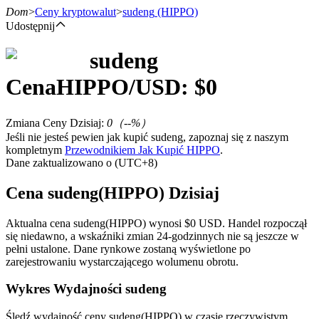
Dom
>
Ceny kryptowalut
>
sudeng
(HIPPO)
Udostępnij
sudeng
Kontrakty terminowe
Cena
HIPPO
/USD: $
0
Zmiana Ceny Dzisiaj
:
0
（
--
%）
Jeśli nie jesteś pewien jak kupić sudeng, zapoznaj się z naszym
kompletnym
Przewodnikiem Jak Kupić HIPPO
.
Dane zaktualizowano o (UTC+8)
Cena sudeng(HIPPO) Dzisiaj
Kontrakty terminowe na USDT
Aktualna cena sudeng(HIPPO) wynosi $0 USD. Handel rozpoczął
się niedawno, a wskaźniki zmian 24-godzinnych nie są jeszcze w
Kontrakty futures wykorzystujące USDT jako zabezpieczenie
pełni ustalone. Dane rynkowe zostaną wyświetlone po
zarejestrowaniu wystarczającego wolumenu obrotu.
Wykres Wydajności sudeng
Śledź wydajność ceny sudeng(HIPPO) w czasie rzeczywistym.