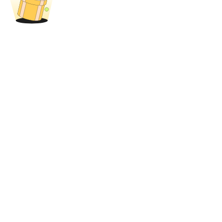
Blokady BTR
Ekskluzywne inwestycje dla posiadaczy BTR
Pożyczki
Usługa pożyczek wspieranych kryptowalutami