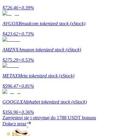
$
726.46
+
0.39
%
Stawianie
AVGOX
Broadcom tokenized stock (xStock)
Wysokie zyski i natychmiastowy dostęp
$
423.62
+
0.73
%
AMZNX
Amazon tokenized stock (xStock)
$
275.29
+
0.53
%
METAX
Meta tokenized stock (xStock)
$
596.47
+
0.81
%
Launchpool
GOOGLX
Alphabet tokenized stock (xStock)
Elastyczne stawianie zakładów, aby zarabiać na popularnych
tokenach
$
356.96
+
0.36
%
Zarejestruj się i otrzymaj do
1788 USDT
bonusu
Dołącz teraz