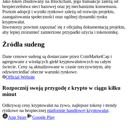
Jako token zbudowany na Blockchain, jego transakcje zależą od
Kontrakty terminowe na USDC
bezpieczeństwa sieci bazowej oraz jej mechanizmu konsensusu.
Kontrakty futures wykorzystujące USDC jako zabezpieczenie
Poziom adopcji i wyniki rynkowe zależą od rozwoju projektu,
zaangażowania społeczności oraz ogólnej dynamiki rynku
kryptowalut.
Inwestorzy powinni zapoznać się z oficjalną dokumentacją projektu,
aby lepiej zrozumieć zamierzone przypadki użycia i tokenomikę.
Źródła sudeng
Dane cenowe sudeng są dostarczane przez CoinMarketCap i
agregowane z wiodących giełd kryptowalutowych na całym
świecie. Ceny są aktualizowane w czasie rzeczywistym, aby
Kopiowanie Transakcji
odzwierciedlać obecne warunki rynkowe.
Official Website
Dołącz do najlepszych traderów
Rozpocznij swoją przygodę z krypto w ciągu kilku
minut
Odkrywaj ceny kryptowalut na żywo, najlepsze tokeny i trendy
rynkowe na bezpiecznej
platformie handlowej kryptowalut
.
App Store
Google Play