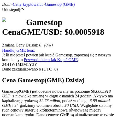
Dom
>
Ceny kryptowalut
>
Gamestop
(GME)
Udostępnij
Gamestop
Kontrakty terminowe
Cena
GME
/USD: $
0.0005918
Zmiana Ceny Dzisiaj
:
0
（
0
%）
Handluj GME teraz
Jeśli nie jesteś pewien jak kupić Gamestop, zapoznaj się z naszym
kompletnym
Przewodnikiem Jak Kupić GME
.
24H
1W
1M
3M
1Y
3Y
Dane zaktualizowano o (UTC+8)
Kontrakty terminowe na USDT
Cena Gamestop(GME) Dzisiaj
Kontrakty futures wykorzystujące USDT jako zabezpieczenie
Gamestop(GME) jest obecnie notowany na poziomie
$0.0005918
USD
, z niewielką zmianą w ciągu ostatnich 24 godzin. Aktywo ma
kapitalizację rynkową
$2.76 milion
, podaż w obiegu
6.89 miliard
GME
i 24-godzinny wolumen obrotu
$0 USD
. Względnie stabilny
ruch cenowy sugeruje krótkoterminową równowagę między
uczestnikami rynku. Dane cenowe GME są aktualizowane w czasie