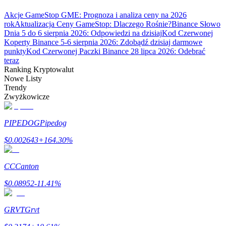
Bitrue
AI
Akcje GameStop GME: Prognoza i analiza ceny na 2026
rok
Aktualizacja Ceny GameStop: Dlaczego Rośnie?
Binance Słowo
Dnia 5 do 6 sierpnia 2026: Odpowiedzi na dzisiaj
Kod Czerwonej
Koperty Binance 5-6 sierpnia 2026: Zdobądź dzisiaj darmowe
punkty
Kod Czerwonej Paczki Binance 28 lipca 2026: Odebrać
teraz
Ranking Kryptowalut
Nowe Listy
Bitruści Partnerzy
Trendy
Zwyżkowicze
PIPEDOG
Pipedog
$
0.002643
+
164.30
%
CC
Canton
$
0.08952
-11.41
%
Afiliaci Bitrue
Aż do 65% prowizji!
GRVT
Grvt