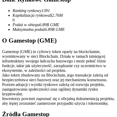
Kontrakty terminowe na USDC
Kontrakty futures wykorzystujące USDC jako zabezpieczenie
Ranking rynkowy
1391
Kapitalizacja rynkowa
$
2.76M
0
Podaż w obiegu
6.89B
GME
Maksymalna podaż
6.89B
GME
O Gamestop (GME)
Gamestop (GME) to cyfrowy token oparty na blockchainie,
wyemitowany w sieci Blockchain. Działa w ramach istniejącej
infrastruktury swojego łańcucha bazowego i może pełnić różne
Kopiowanie Transakcji
funkcje, takie jak użyteczność, zarządzanie czy uczestnictwo w
ekosystemie, w zależności od projektu.
Dołącz do najlepszych traderów
Jako token zbudowany na Blockchain, jego transakcje zależą od
bezpieczeństwa sieci bazowej oraz jej mechanizmu konsensusu.
Poziom adopcji i wyniki rynkowe zależą od rozwoju projektu,
zaangażowania społeczności oraz ogólnej dynamiki rynku
kryptowalut.
Inwestorzy powinni zapoznać się z oficjalną dokumentacją projektu,
aby lepiej zrozumieć zamierzone przypadki użycia i tokenomikę.
Źródła Gamestop