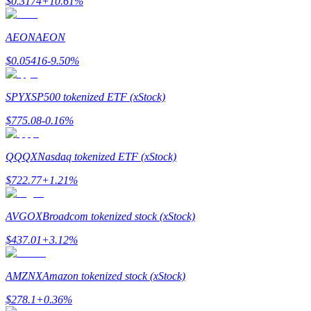
$
0.3174
+
10.61
%
AEON
AEON
$
0.05416
-9.50
%
SPYX
SP500 tokenized ETF (xStock)
Polecaj
$
775.08
-0.16
%
Zaproś przyjaciela, aby otrzymać nagrody pieniężne
QQQX
Nasdaq tokenized ETF (xStock)
BTC Welcome Rewards
$
722.77
+
1.21
%
AVGOX
Broadcom tokenized stock (xStock)
$
437.01
+
3.12
%
AMZNX
Amazon tokenized stock (xStock)
$
278.1
+
0.36
%