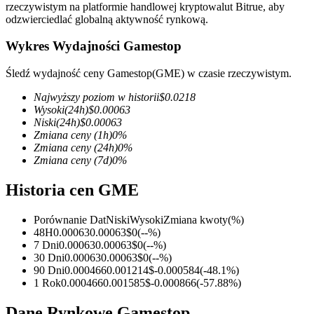
rzeczywistym na platformie handlowej kryptowalut Bitrue, aby
odzwierciedlać globalną aktywność rynkową.
Wykres Wydajności Gamestop
Kontrakty terminowe COIN-M
Śledź wydajność ceny Gamestop(GME) w czasie rzeczywistym.
Kontrakty terminowe na kryptowaluty
Najwyższy poziom w historii
$
0.0218
Wysoki
(24h)
$
0.00063
Niski
(24h)
$
0.00063
Zmiana ceny
(1h)
0
%
TradFi
Zmiana ceny
(24h)
0
%
Zmiana ceny
(7d)
0
%
Instrumenty pochodne na akcje, forex, metale szlachetne i
towary
Historia cen GME
Porównanie Dat
Niski
Wysoki
Zmiana kwoty
(%)
48H
0.00063
0.00063
$
0
(
--
%)
7 Dni
0.00063
0.00063
$
0
(
--
%)
30 Dni
0.00063
0.00063
$
0
(
--
%)
90 Dni
0.000466
0.001214
$
-0.000584
(
-48.1
%)
1 Rok
0.000466
0.001585
$
-0.000866
(
-57.88
%)
Dane Rynkowe Gamestop