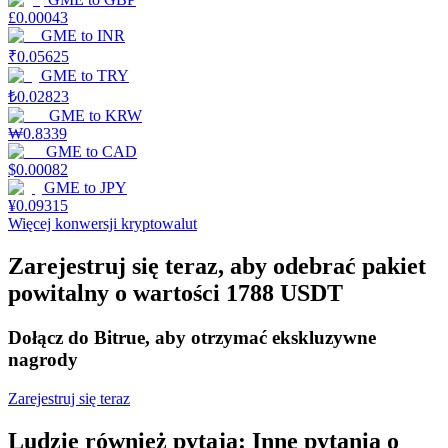
£
0.00043
GME
to
INR
₹
0.05625
Stawianie
GME
to
TRY
₺
0.02823
Wysokie zyski i natychmiastowy dostęp
GME
to
KRW
₩
0.8339
GME
to
CAD
$
0.00082
GME
to
JPY
¥
0.09315
Więcej konwersji kryptowalut
Zarejestruj się teraz, aby odebrać pakiet
powitalny o wartości 1788 USDT
Launchpool
Dołącz do Bitrue, aby otrzymać ekskluzywne
Elastyczne stawianie zakładów, aby zarabiać na popularnych
nagrody
tokenach
Zarejestruj się teraz
Ludzie również pytają: Inne pytania o