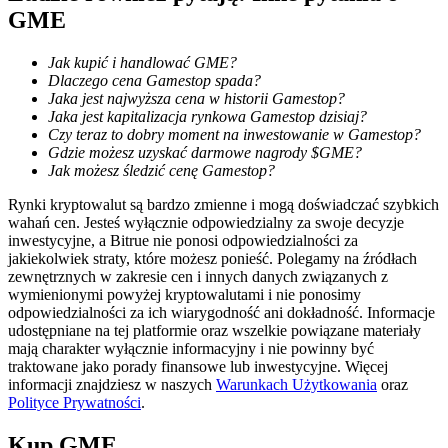
GME
Jak kupić i handlować GME?
Dlaczego cena Gamestop spada?
Jaka jest najwyższa cena w historii Gamestop?
Jaka jest kapitalizacja rynkowa Gamestop dzisiaj?
Blokady BTR
Czy teraz to dobry moment na inwestowanie w Gamestop?
Ekskluzywne inwestycje dla posiadaczy BTR
Gdzie możesz uzyskać darmowe nagrody $GME?
Jak możesz śledzić cenę Gamestop?
Rynki kryptowalut są bardzo zmienne i mogą doświadczać szybkich
wahań cen. Jesteś wyłącznie odpowiedzialny za swoje decyzje
inwestycyjne, a Bitrue nie ponosi odpowiedzialności za
jakiekolwiek straty, które możesz ponieść. Polegamy na źródłach
zewnętrznych w zakresie cen i innych danych związanych z
wymienionymi powyżej kryptowalutami i nie ponosimy
odpowiedzialności za ich wiarygodność ani dokładność. Informacje
udostępniane na tej platformie oraz wszelkie powiązane materiały
mają charakter wyłącznie informacyjny i nie powinny być
Pożyczki
traktowane jako porady finansowe lub inwestycyjne. Więcej
informacji znajdziesz w naszych
Warunkach Użytkowania
oraz
Usługa pożyczek wspieranych kryptowalutami
Polityce Prywatności
.
Kup
GME