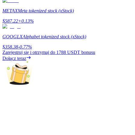
BTC Welcome Rewards
METAX
Meta tokenized stock (xStock)
Deposit & Trade BTC to Share 25000 USDT prize pool!
$
587.22
+
0.13
%
GOOGLX
Alphabet tokenized stock (xStock)
Deposit CASHCAT & Win
$
358.38
-0.77
%
Zarejestruj się i otrzymaj do
1788 USDT
bonusu
Share 500000 CASHCAT prize pool
Dołącz teraz
Exclusive for BitMart Users
Register & Trade to Win 500,000 USDT
Precious Metals Trading Carnival
Trade Gold & Silver · 33,333 USDT Bonus