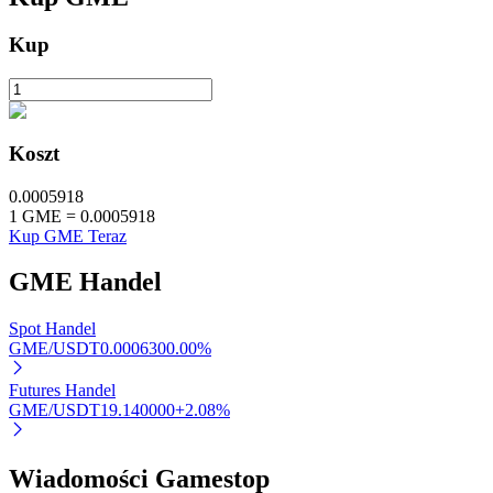
Kup
Koszt
Automatyczna inwestycja
0.0005918
Zdobądź długoterminowy zysk i elastyczne zainteresowania
1
GME
=
0.0005918
Kup GME Teraz
GME
Handel
Spot Handel
GME/USDT
0.000630
0.00
%
Futures Handel
GME/USDT
19.140000
+
2.08
%
Naucz się stakingu
Dowiedz się, jak uzyskać dochód pasywny
Wiadomości Gamestop