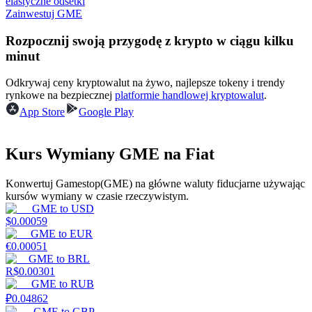
elastyczne odsetki
Zainwestuj GME
Rozpocznij swoją przygodę z krypto w ciągu kilku
Zarabiać
minut
Odkrywaj ceny kryptowalut na żywo, najlepsze tokeny i trendy
rynkowe na bezpiecznej
platformie handlowej kryptowalut
.
App Store
Google Play
Kurs Wymiany GME na Fiat
Konwertuj Gamestop(GME) na główne waluty fiducjarne używając
Mocna Świnka
kursów wymiany w czasie rzeczywistym.
GME
to
USD
Codziennie zdobywaj konkurencyjne nagrody
$
0.00059
GME
to
EUR
€
0.00051
GME
to
BRL
R$
0.00301
GME
to
RUB
₽
0.04862
GME
to
GBP