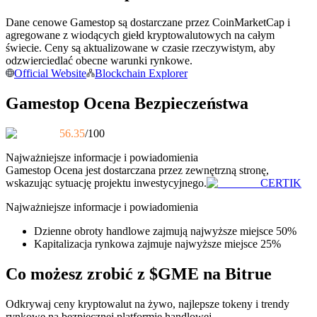
Dane cenowe Gamestop są dostarczane przez CoinMarketCap i
Zostań traderem kopiującym
agregowane z wiodących giełd kryptowalutowych na całym
Ciesz się podziałem zysków i prowizjami z kopiowania
świecie. Ceny są aktualizowane w czasie rzeczywistym, aby
transakcji
odzwierciedlać obecne warunki rynkowe.
Official Website
Blockchain Explorer
Gamestop Ocena Bezpieczeństwa
56.35
/100
Najważniejsze informacje i powiadomienia
Gamestop
Ocena jest dostarczana przez zewnętrzną stronę,
wskazując sytuację projektu inwestycyjnego.
CERTIK
Informacja
Najważniejsze informacje i powiadomienia
Analiza Big Data, w tym informacje handlowe itp.
Dzienne obroty handlowe zajmują najwyższe miejsce 50%
Kapitalizacja rynkowa zajmuje najwyższe miejsce 25%
Co możesz zrobić z $GME na Bitrue
Odkrywaj ceny kryptowalut na żywo, najlepsze tokeny i trendy
rynkowe na bezpiecznej platformie handlowej.