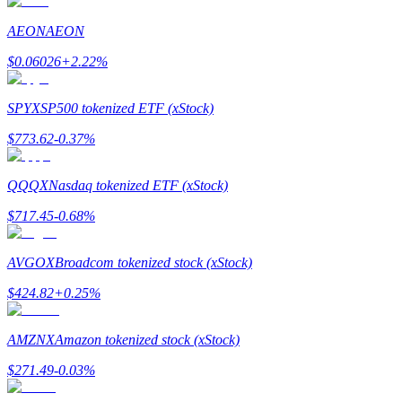
Zostań traderem kopiującym
AEON
AEON
Ciesz się podziałem zysków i prowizjami z kopiowania transak
$
0.06026
+
2.22
%
SPYX
SP500 tokenized ETF (xStock)
$
773.62
-0.37
%
QQQX
Nasdaq tokenized ETF (xStock)
$
717.45
-0.68
%
Informacja
Analiza Big Data, w tym informacje handlowe itp.
AVGOX
Broadcom tokenized stock (xStock)
$
424.82
+
0.25
%
AMZNX
Amazon tokenized stock (xStock)
$
271.49
-0.03
%