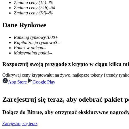
Zmiana ceny
(1h)
--
%
Zmiana ceny
(24h)
--
%
Zmiana ceny
(7d)
--
%
Dane Rynkowe
Kontrakty terminowe COIN-M
Kontrakty terminowe na kryptowaluty
Ranking rynkowy
1000+
Kapitalizacja rynkowa
$
--
Podaż w obiegu
--
Maksymalna podaż
--
TradFi
Rozpocznij swoją przygodę z krypto w ciągu kilku m
Instrumenty pochodne na akcje, forex, metale szlachetne i towa
Odkrywaj ceny kryptowalut na żywo, najlepsze tokeny i trendy ryn
App Store
Google Play
Zarejestruj się teraz, aby odebrać pakiet
Dołącz do Bitrue, aby otrzymać ekskluzywne nagrod
Zarejestruj się teraz
Kontrakty terminowe na USDC