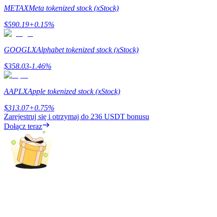
METAX
Meta tokenized stock (xStock)
Przewodnik
$
590.19
+
0.15
%
Przewodnik dla początkujących dotyczący kontraktów futures
GOOGLX
Alphabet tokenized stock (xStock)
$
358.03
-1.46
%
AAPLX
Apple tokenized stock (xStock)
$
313.07
+
0.75
%
Zarejestruj się i otrzymaj do
236 USDT
bonusu
Dołącz teraz
Strategie handlowe
Dowiedz się, jak zachować rentowność