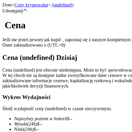
Dom
>
Ceny kryptowalut
>
(undefined)
Udostępnij
Cena
Kontrakty terminowe
Jeśli nie jesteś pewien jak kupić , zapoznaj się z naszym kompletnym
Dane zaktualizowano o (UTC+8)
Cena (undefined) Dzisiaj
Cena (undefined) jest obecnie niedostępna. Może to być spowodowan
W tej chwili nie są dostępne żadne zweryfikowane dane cenowe w c
zaktualizowane informacje cenowe, kapitalizację rynkową i wskaźnik
jakichkolwiek decyzji finansowych.
Kontrakty terminowe na USDT
Wykres Wydajności
Kontrakty futures wykorzystujące USDT jako zabezpieczenie
Śledź wydajność ceny (undefined) w czasie rzeczywistym.
Najwyższy poziom w historii
$
--
Wysoki
(24h)
$
--
Niski
(24h)
$
--