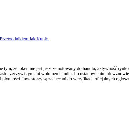
Przewodnikiem Jak Kupić
.
e tym, że token nie jest jeszcze notowany do handlu, aktywność rynk
zasie rzeczywistym ani wolumen handlu. Po ustanowieniu lub wznowi
i płynności. Inwestorzy są zachęcani do weryfikacji oficjalnych ogło