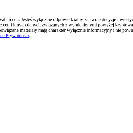
hań cen. Jesteś wyłącznie odpowiedzialny za swoje decyzje inwestycyj
ie cen i innych danych związanych z wymienionymi powyżej kryptowal
 powiązane materiały mają charakter wyłącznie informacyjny i nie pow
yce Prywatności
.