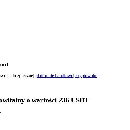
inut
ry
kowe na bezpiecznej
platformie handlowej kryptowalut
.
 powitalny o wartości 236 USDT
y