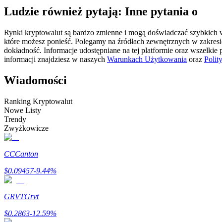
Ludzie również pytają: Inne pytania o
Kontrakty futures wykorzystujące USDC jako zabezpieczenie
Rynki kryptowalut są bardzo zmienne i mogą doświadczać szybkich wa
które możesz ponieść. Polegamy na źródłach zewnętrznych w zakres
dokładność. Informacje udostępniane na tej platformie oraz wszelkie
informacji znajdziesz w naszych
Warunkach Użytkowania
oraz
Polit
Wiadomości
Ranking Kryptowalut
Nowe Listy
Kopiowanie Transakcji
Trendy
Zwyżkowicze
Dołącz do najlepszych traderów
CC
Canton
$
0.09457
-9.44
%
GRVT
Grvt
$
0.2863
-12.59
%