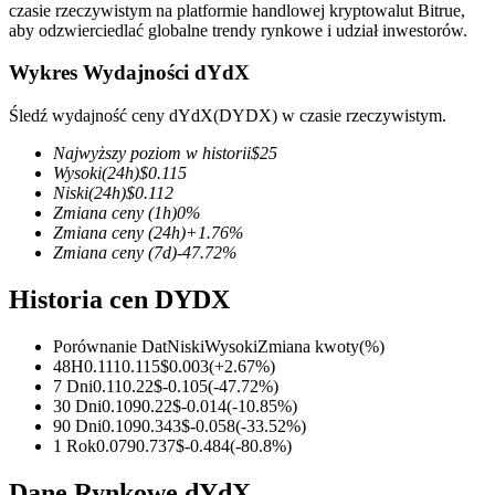
czasie rzeczywistym na platformie handlowej kryptowalut Bitrue,
aby odzwierciedlać globalne trendy rynkowe i udział inwestorów.
Wykres Wydajności dYdX
Kontrakty terminowe COIN-M
Śledź wydajność ceny dYdX(DYDX) w czasie rzeczywistym.
Kontrakty terminowe na kryptowaluty
Najwyższy poziom w historii
$
25
Wysoki
(24h)
$
0.115
Niski
(24h)
$
0.112
Zmiana ceny
(1h)
0
%
TradFi
Zmiana ceny
(24h)
+
1.76
%
Zmiana ceny
(7d)
-47.72
%
Instrumenty pochodne na akcje, forex, metale szlachetne i
towary
Historia cen DYDX
Porównanie Dat
Niski
Wysoki
Zmiana kwoty
(%)
48H
0.111
0.115
$
0.003
(
+
2.67
%)
7 Dni
0.11
0.22
$
-0.105
(
-47.72
%)
30 Dni
0.109
0.22
$
-0.014
(
-10.85
%)
90 Dni
0.109
0.343
$
-0.058
(
-33.52
%)
1 Rok
0.079
0.737
$
-0.484
(
-80.8
%)
Dane Rynkowe dYdX