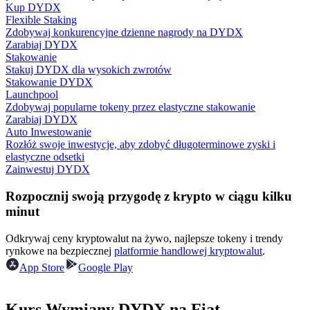
Kup DYDX
Flexible Staking
Zdobywaj konkurencyjne dzienne nagrody na DYDX
Zarabiaj DYDX
Przewodnik
Stakowanie
Stakuj DYDX dla wysokich zwrotów
Przewodnik dla początkujących dotyczący kontraktów futures
Stakowanie DYDX
Launchpool
Zdobywaj popularne tokeny przez elastyczne stakowanie
Zarabiaj DYDX
Auto Inwestowanie
Rozłóż swoje inwestycje, aby zdobyć długoterminowe zyski i
elastyczne odsetki
Zainwestuj DYDX
Rozpocznij swoją przygodę z krypto w ciągu kilku
minut
Strategie handlowe
Odkrywaj ceny kryptowalut na żywo, najlepsze tokeny i trendy
Dowiedz się, jak zachować rentowność
rynkowe na bezpiecznej
platformie handlowej kryptowalut
.
App Store
Google Play
Kurs Wymiany DYDX na Fiat