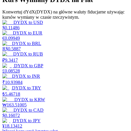
Konwertuj dYdX(DYDX) na główne waluty fiducjarne używając
kursów wymiany w czasie rzeczywistym.
Zarabiać
DYDX
to
USD
$
0.11486
DYDX
to
EUR
€
0.09949
DYDX
to
BRL
R$
0.5887
DYDX
to
RUB
₽
9.3417
DYDX
to
GBP
£
0.08528
DYDX
to
INR
Mocna Świnka
₹
10.93984
DYDX
to
TRY
Codziennie zdobywaj konkurencyjne nagrody
₺
5.46718
DYDX
to
KRW
₩
163.51005
DYDX
to
CAD
$
0.16072
DYDX
to
JPY
¥
18.13412