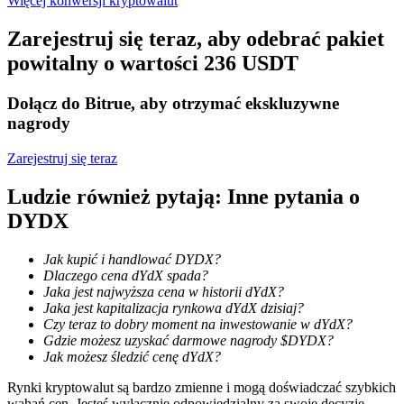
Więcej konwersji kryptowalut
Zarejestruj się teraz, aby odebrać pakiet
powitalny o wartości 236 USDT
Stawianie
Wysokie zyski i natychmiastowy dostęp
Dołącz do Bitrue, aby otrzymać ekskluzywne
nagrody
Zarejestruj się teraz
Ludzie również pytają: Inne pytania o
DYDX
Jak kupić i handlować DYDX?
Dlaczego cena dYdX spada?
Launchpool
Jaka jest najwyższa cena w historii dYdX?
Jaka jest kapitalizacja rynkowa dYdX dzisiaj?
Elastyczne stawianie zakładów, aby zarabiać na popularnych
Czy teraz to dobry moment na inwestowanie w dYdX?
tokenach
Gdzie możesz uzyskać darmowe nagrody $DYDX?
Jak możesz śledzić cenę dYdX?
Rynki kryptowalut są bardzo zmienne i mogą doświadczać szybkich
wahań cen. Jesteś wyłącznie odpowiedzialny za swoje decyzje