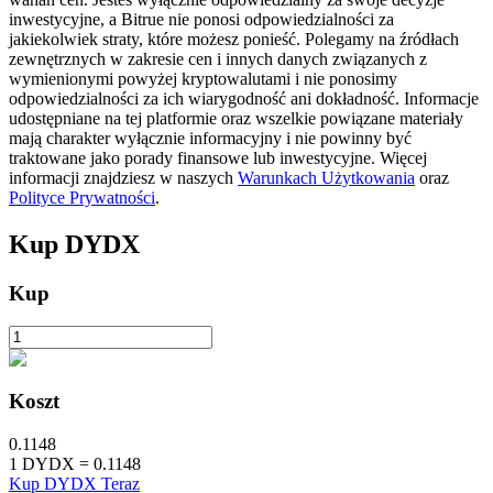
inwestycyjne, a Bitrue nie ponosi odpowiedzialności za
jakiekolwiek straty, które możesz ponieść. Polegamy na źródłach
zewnętrznych w zakresie cen i innych danych związanych z
wymienionymi powyżej kryptowalutami i nie ponosimy
odpowiedzialności za ich wiarygodność ani dokładność. Informacje
udostępniane na tej platformie oraz wszelkie powiązane materiały
Blokady BTR
mają charakter wyłącznie informacyjny i nie powinny być
traktowane jako porady finansowe lub inwestycyjne. Więcej
Ekskluzywne inwestycje dla posiadaczy BTR
informacji znajdziesz w naszych
Warunkach Użytkowania
oraz
Polityce Prywatności
.
Kup
DYDX
Kup
Pożyczki
Koszt
Usługa pożyczek wspieranych kryptowalutami
0.1148
1
DYDX
=
0.1148
Kup DYDX Teraz