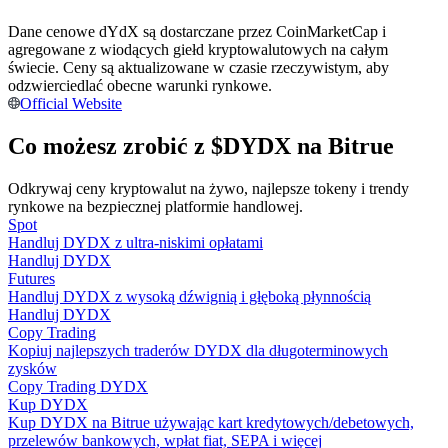
Dane cenowe dYdX są dostarczane przez CoinMarketCap i
Zostań traderem kopiującym
agregowane z wiodących giełd kryptowalutowych na całym
Ciesz się podziałem zysków i prowizjami z kopiowania
świecie. Ceny są aktualizowane w czasie rzeczywistym, aby
transakcji
odzwierciedlać obecne warunki rynkowe.
Official Website
Co możesz zrobić z $DYDX na Bitrue
Odkrywaj ceny kryptowalut na żywo, najlepsze tokeny i trendy
rynkowe na bezpiecznej platformie handlowej.
Spot
Handluj DYDX z ultra-niskimi opłatami
Handluj DYDX
Futures
Informacja
Handluj DYDX z wysoką dźwignią i głęboką płynnością
Handluj DYDX
Analiza Big Data, w tym informacje handlowe itp.
Copy Trading
Kopiuj najlepszych traderów DYDX dla długoterminowych
zysków
Copy Trading DYDX
Kup DYDX
Kup DYDX na Bitrue używając kart kredytowych/debetowych,
przelewów bankowych, wpłat fiat, SEPA i więcej