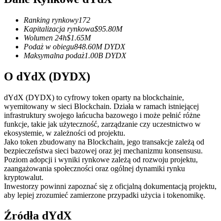
Kontrakty terminowe na USDC
Kontrakty futures wykorzystujące USDC jako zabezpieczenie
Ranking rynkowy
172
Kapitalizacja rynkowa
$
95.80M
Wolumen 24h
$
1.65M
Podaż w obiegu
848.60M
DYDX
Maksymalna podaż
1.00B
DYDX
O dYdX (DYDX)
dYdX (DYDX) to cyfrowy token oparty na blockchainie,
wyemitowany w sieci Blockchain. Działa w ramach istniejącej
infrastruktury swojego łańcucha bazowego i może pełnić różne
Kopiowanie Transakcji
funkcje, takie jak użyteczność, zarządzanie czy uczestnictwo w
ekosystemie, w zależności od projektu.
Dołącz do najlepszych traderów
Jako token zbudowany na Blockchain, jego transakcje zależą od
bezpieczeństwa sieci bazowej oraz jej mechanizmu konsensusu.
Poziom adopcji i wyniki rynkowe zależą od rozwoju projektu,
zaangażowania społeczności oraz ogólnej dynamiki rynku
kryptowalut.
Inwestorzy powinni zapoznać się z oficjalną dokumentacją projektu,
aby lepiej zrozumieć zamierzone przypadki użycia i tokenomikę.
Źródła dYdX