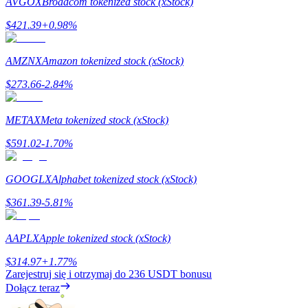
AVGOX
Broadcom tokenized stock (xStock)
$
421.39
+
0.98
%
AMZNX
Amazon tokenized stock (xStock)
$
273.66
-2.84
%
Polecaj
METAX
Meta tokenized stock (xStock)
Zaproś przyjaciela, aby otrzymać nagrody pieniężne
$
591.02
-1.70
%
Deposit CASHCAT & Win
GOOGLX
Alphabet tokenized stock (xStock)
$
361.39
-5.81
%
AAPLX
Apple tokenized stock (xStock)
$
314.97
+
1.77
%
Zarejestruj się i otrzymaj do
236 USDT
bonusu
Dołącz teraz