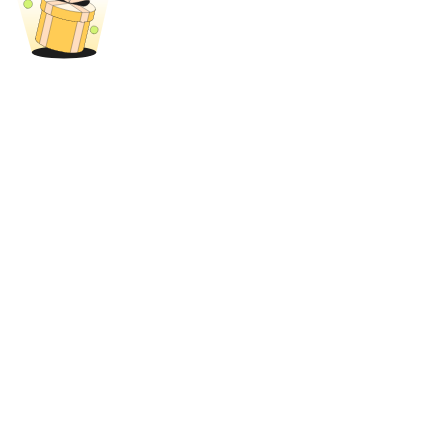
Deposit CASHCAT & Win
Share 500000 CASHCAT prize pool
Exclusive for BitMart Users
Register & Trade to Win 500,000 USDT
Precious Metals Trading Carnival
Trade Gold & Silver · 33,333 USDT Bonus
USDT New User Exclusive 10% APR
USDT Flexible Staking | Daily Rewards