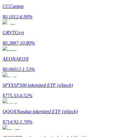
Bitrue
AI
CC
Canton
$
0.1012
-6.90
%
GRVT
Grvt
$
0.2887
-10.80
%
Bitruści Partnerzy
AEON
AEON
$
0.06012
-1.53
%
SPYX
SP500 tokenized ETF (xStock)
$
775.53
-0.52
%
QQQX
Nasdaq tokenized ETF (xStock)
Afiliaci Bitrue
$
714.92
-1.70
%
Aż do 65% prowizji!