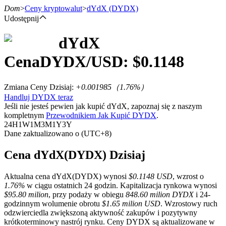
Dom
>
Ceny kryptowalut
>
dYdX
(DYDX)
Udostępnij
dYdX
Kontrakty terminowe
Cena
DYDX
/USD: $
0.1148
Zmiana Ceny Dzisiaj
:
+0.001985
（
1.76
%）
Handluj DYDX teraz
Jeśli nie jesteś pewien jak kupić dYdX, zapoznaj się z naszym
kompletnym
Przewodnikiem Jak Kupić DYDX
.
24H
1W
1M
3M
1Y
3Y
Dane zaktualizowano o (UTC+8)
Kontrakty terminowe na USDT
Cena dYdX(DYDX) Dzisiaj
Kontrakty futures wykorzystujące USDT jako zabezpieczenie
Aktualna cena dYdX(DYDX) wynosi
$0.1148 USD
, wzrost o
1.76%
w ciągu ostatnich 24 godzin. Kapitalizacja rynkowa wynosi
$95.80 milion
, przy podaży w obiegu
848.60 milion DYDX
i 24-
godzinnym wolumenie obrotu
$1.65 milion USD
. Wzrostowy ruch
odzwierciedla zwiększoną aktywność zakupów i pozytywny
krótkoterminowy nastrój rynku. Ceny DYDX są aktualizowane w