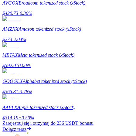
AVGOX
Broadcom tokenized stock (xStock)
$
420.73
-0.36
%
Stawianie
AMZNX
Amazon tokenized stock (xStock)
Wysokie zyski i natychmiastowy dostęp
$
273
-2.04
%
METAX
Meta tokenized stock (xStock)
$
592.01
0.00
%
GOOGLX
Alphabet tokenized stock (xStock)
$
365.31
-3.78
%
Launchpool
Elastyczne stawianie zakładów, aby zarabiać na popularnych
AAPLX
Apple tokenized stock (xStock)
tokenach
$
314.19
+
0.50
%
Zarejestruj się i otrzymaj do
236 USDT
bonusu
Dołącz teraz