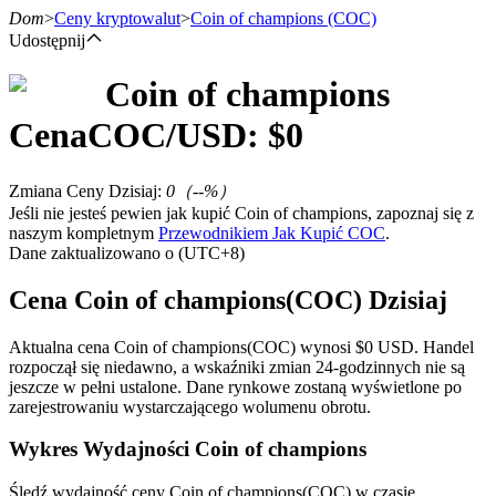
Dom
>
Ceny kryptowalut
>
Coin of champions
(COC)
Udostępnij
Coin of champions
Kontrakty terminowe
Cena
COC
/USD: $
0
Zmiana Ceny Dzisiaj
:
0
（
--
%）
Jeśli nie jesteś pewien jak kupić Coin of champions, zapoznaj się z
naszym kompletnym
Przewodnikiem Jak Kupić COC
.
Dane zaktualizowano o (UTC+8)
Cena Coin of champions(COC) Dzisiaj
Kontrakty terminowe na USDT
Aktualna cena Coin of champions(COC) wynosi $0 USD. Handel
rozpoczął się niedawno, a wskaźniki zmian 24-godzinnych nie są
Kontrakty futures wykorzystujące USDT jako zabezpieczenie
jeszcze w pełni ustalone. Dane rynkowe zostaną wyświetlone po
zarejestrowaniu wystarczającego wolumenu obrotu.
Wykres Wydajności Coin of champions
Śledź wydajność ceny Coin of champions(COC) w czasie