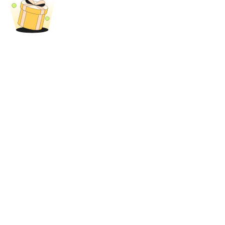
Blokady BTR
Ekskluzywne inwestycje dla posiadaczy BTR
Pożyczki
Usługa pożyczek wspieranych kryptowalutami