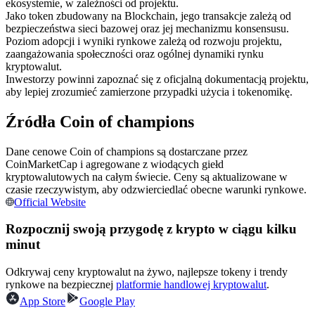
ekosystemie, w zależności od projektu.
Kontrakty terminowe na USDC
Jako token zbudowany na Blockchain, jego transakcje zależą od
Kontrakty futures wykorzystujące USDC jako zabezpieczenie
bezpieczeństwa sieci bazowej oraz jej mechanizmu konsensusu.
Poziom adopcji i wyniki rynkowe zależą od rozwoju projektu,
zaangażowania społeczności oraz ogólnej dynamiki rynku
kryptowalut.
Inwestorzy powinni zapoznać się z oficjalną dokumentacją projektu,
aby lepiej zrozumieć zamierzone przypadki użycia i tokenomikę.
Źródła Coin of champions
Dane cenowe Coin of champions są dostarczane przez
CoinMarketCap i agregowane z wiodących giełd
Kopiowanie Transakcji
kryptowalutowych na całym świecie. Ceny są aktualizowane w
czasie rzeczywistym, aby odzwierciedlać obecne warunki rynkowe.
Dołącz do najlepszych traderów
Official Website
Rozpocznij swoją przygodę z krypto w ciągu kilku
minut
Odkrywaj ceny kryptowalut na żywo, najlepsze tokeny i trendy
rynkowe na bezpiecznej
platformie handlowej kryptowalut
.
App Store
Google Play