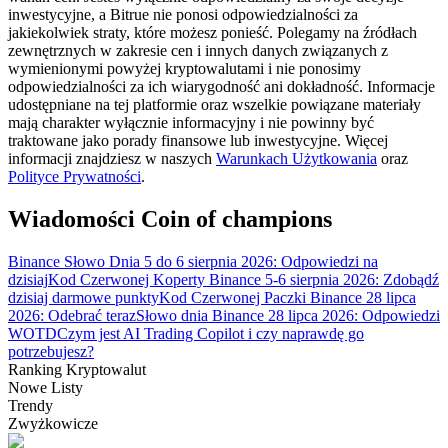
inwestycyjne, a Bitrue nie ponosi odpowiedzialności za
jakiekolwiek straty, które możesz ponieść. Polegamy na źródłach
zewnętrznych w zakresie cen i innych danych związanych z
wymienionymi powyżej kryptowalutami i nie ponosimy
Przewodnik
odpowiedzialności za ich wiarygodność ani dokładność. Informacje
udostępniane na tej platformie oraz wszelkie powiązane materiały
Przewodnik dla początkujących dotyczący kontraktów futures
mają charakter wyłącznie informacyjny i nie powinny być
traktowane jako porady finansowe lub inwestycyjne. Więcej
informacji znajdziesz w naszych
Warunkach Użytkowania
oraz
Polityce Prywatności
.
Wiadomości Coin of champions
Binance Słowo Dnia 5 do 6 sierpnia 2026: Odpowiedzi na
dzisiaj
Kod Czerwonej Koperty Binance 5-6 sierpnia 2026: Zdobądź
dzisiaj darmowe punkty
Kod Czerwonej Paczki Binance 28 lipca
2026: Odebrać teraz
Słowo dnia Binance 28 lipca 2026: Odpowiedzi
Strategie handlowe
WOTD
Czym jest AI Trading Copilot i czy naprawdę go
Dowiedz się, jak zachować rentowność
potrzebujesz?
Ranking Kryptowalut
Nowe Listy
Trendy
Zwyżkowicze