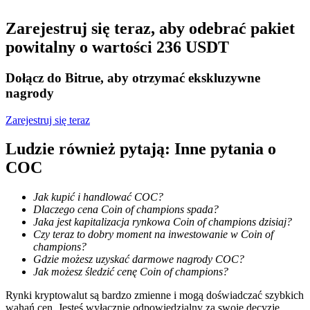
Zostań traderem kopiującym
Zarejestruj się teraz, aby odebrać pakiet
powitalny o wartości 236 USDT
Ciesz się podziałem zysków i prowizjami z kopiowania
transakcji
Dołącz do Bitrue, aby otrzymać ekskluzywne
nagrody
Zarejestruj się teraz
Ludzie również pytają: Inne pytania o
COC
Jak kupić i handlować COC?
Informacja
Dlaczego cena Coin of champions spada?
Jaka jest kapitalizacja rynkowa Coin of champions dzisiaj?
Analiza Big Data, w tym informacje handlowe itp.
Czy teraz to dobry moment na inwestowanie w Coin of
champions?
Gdzie możesz uzyskać darmowe nagrody COC?
Jak możesz śledzić cenę Coin of champions?
Rynki kryptowalut są bardzo zmienne i mogą doświadczać szybkich
wahań cen. Jesteś wyłącznie odpowiedzialny za swoje decyzje