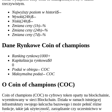
rzeczywistym.
Najwyższy poziom w historii
$
--
Wysoki
(24h)
$
--
Niski
(24h)
$
--
Kontrakty terminowe COIN-M
Zmiana ceny
(1h)
--
%
Zmiana ceny
(24h)
--
%
Kontrakty terminowe na kryptowaluty
Zmiana ceny
(7d)
--
%
Dane Rynkowe Coin of champions
TradFi
Ranking rynkowy
1000+
Instrumenty pochodne na akcje, forex, metale szlachetne i
Kapitalizacja rynkowa
$
0
towary
0
Podaż w obiegu
--
COC
Maksymalna podaż
--
COC
O Coin of champions (COC)
Coin of champions (COC) to cyfrowy token oparty na blockchainie,
wyemitowany w sieci Blockchain. Działa w ramach istniejącej
infrastruktury swojego łańcucha bazowego i może pełnić różne
funkcje, takie jak użyteczność, zarządzanie czy uczestnictwo w