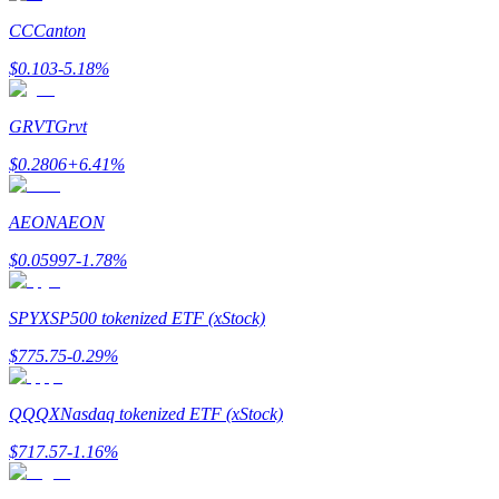
CC
Canton
$
0.103
-5.18
%
Zarabiać
GRVT
Grvt
$
0.2806
+
6.41
%
AEON
AEON
$
0.05997
-1.78
%
Mocna Świnka
SPYX
SP500 tokenized ETF (xStock)
Codziennie zdobywaj konkurencyjne nagrody
$
775.75
-0.29
%
QQQX
Nasdaq tokenized ETF (xStock)
$
717.57
-1.16
%