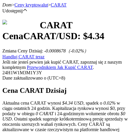
Dom
>
Ceny kryptowalut
>
CARAT
Udostępnij
CARAT
Kontrakty terminowe
Cena
CARAT
/USD: $
4.34
Zmiana Ceny Dzisiaj
:
-0.0008678
（
-0.02
%）
Handluj CARAT teraz
Jeśli nie jesteś pewien jak kupić CARAT, zapoznaj się z naszym
kompletnym
Przewodnikiem Jak Kupić CARAT
.
24H
1W
1M
3M
1Y
3Y
Dane zaktualizowano o (UTC+8)
Kontrakty terminowe na USDT
Cena CARAT Dzisiaj
Kontrakty futures wykorzystujące USDT jako zabezpieczenie
Aktualna cena CARAT wynosi
$4.34 USD
, spadek o
0.02%
w
ciągu ostatnich 24 godzin. Kapitalizacja rynkowa wynosi
$0
, przy
podaży w obiegu
0 CARAT
i 24-godzinnym wolumenie obrotu
$0
USD
. Ostatni spadek sugeruje krótkoterminową presję sprzedaży w
otoczeniu szerszych wahań rynkowych. Ceny CARAT są
aktualizowane w czasie rzeczywistym na platformie handlowej