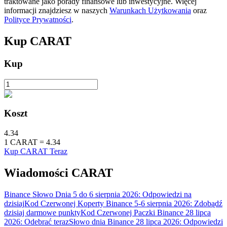
traktowane jako porady finansowe lub inwestycyjne. Więcej
informacji znajdziesz w naszych
Warunkach Użytkowania
oraz
Polityce Prywatności
.
Stawianie
Kup
CARAT
Wysokie zyski i natychmiastowy dostęp
Kup
Koszt
4.34
1
CARAT
=
4.34
Kup CARAT Teraz
Launchpool
Wiadomości CARAT
Elastyczne stawianie zakładów, aby zarabiać na popularnych
tokenach
Binance Słowo Dnia 5 do 6 sierpnia 2026: Odpowiedzi na
dzisiaj
Kod Czerwonej Koperty Binance 5-6 sierpnia 2026: Zdobądź
dzisiaj darmowe punkty
Kod Czerwonej Paczki Binance 28 lipca
2026: Odebrać teraz
Słowo dnia Binance 28 lipca 2026: Odpowiedzi