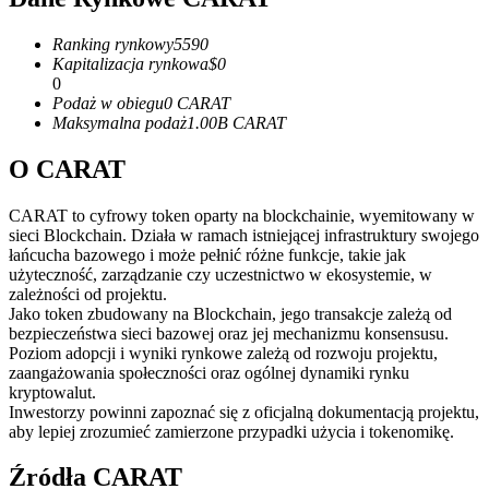
Kontrakty terminowe na USDC
Kontrakty futures wykorzystujące USDC jako zabezpieczenie
Ranking rynkowy
5590
Kapitalizacja rynkowa
$
0
0
Podaż w obiegu
0
CARAT
Maksymalna podaż
1.00B
CARAT
O CARAT
CARAT to cyfrowy token oparty na blockchainie, wyemitowany w
sieci Blockchain. Działa w ramach istniejącej infrastruktury swojego
łańcucha bazowego i może pełnić różne funkcje, takie jak
Kopiowanie Transakcji
użyteczność, zarządzanie czy uczestnictwo w ekosystemie, w
zależności od projektu.
Dołącz do najlepszych traderów
Jako token zbudowany na Blockchain, jego transakcje zależą od
bezpieczeństwa sieci bazowej oraz jej mechanizmu konsensusu.
Poziom adopcji i wyniki rynkowe zależą od rozwoju projektu,
zaangażowania społeczności oraz ogólnej dynamiki rynku
kryptowalut.
Inwestorzy powinni zapoznać się z oficjalną dokumentacją projektu,
aby lepiej zrozumieć zamierzone przypadki użycia i tokenomikę.
Źródła CARAT