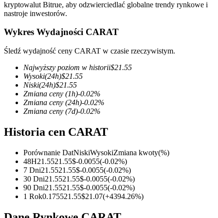
kryptowalut Bitrue, aby odzwierciedlać globalne trendy rynkowe i
nastroje inwestorów.
Wykres Wydajności CARAT
Kontrakty terminowe COIN-M
Śledź wydajność ceny CARAT w czasie rzeczywistym.
Kontrakty terminowe na kryptowaluty
Najwyższy poziom w historii
$
21.55
Wysoki
(24h)
$
21.55
Niski
(24h)
$
21.55
Zmiana ceny
(1h)
-0.02
%
TradFi
Zmiana ceny
(24h)
-0.02
%
Zmiana ceny
(7d)
-0.02
%
Instrumenty pochodne na akcje, forex, metale szlachetne i
towary
Historia cen CARAT
Porównanie Dat
Niski
Wysoki
Zmiana kwoty
(%)
48H
21.55
21.55
$
-0.0055
(
-0.02
%)
7 Dni
21.55
21.55
$
-0.0055
(
-0.02
%)
30 Dni
21.55
21.55
$
-0.0055
(
-0.02
%)
90 Dni
21.55
21.55
$
-0.0055
(
-0.02
%)
1 Rok
0.1755
21.55
$
21.07
(
+
4394.26
%)
Dane Rynkowe CARAT