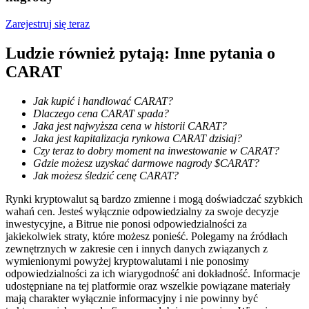
Zarejestruj się teraz
Ludzie również pytają: Inne pytania o
Zarabiać
CARAT
Jak kupić i handlować CARAT?
Dlaczego cena CARAT spada?
Jaka jest najwyższa cena w historii CARAT?
Jaka jest kapitalizacja rynkowa CARAT dzisiaj?
Czy teraz to dobry moment na inwestowanie w CARAT?
Gdzie możesz uzyskać darmowe nagrody $CARAT?
Jak możesz śledzić cenę CARAT?
Mocna Świnka
Rynki kryptowalut są bardzo zmienne i mogą doświadczać szybkich
wahań cen. Jesteś wyłącznie odpowiedzialny za swoje decyzje
Codziennie zdobywaj konkurencyjne nagrody
inwestycyjne, a Bitrue nie ponosi odpowiedzialności za
jakiekolwiek straty, które możesz ponieść. Polegamy na źródłach
zewnętrznych w zakresie cen i innych danych związanych z
wymienionymi powyżej kryptowalutami i nie ponosimy
odpowiedzialności za ich wiarygodność ani dokładność. Informacje
udostępniane na tej platformie oraz wszelkie powiązane materiały
mają charakter wyłącznie informacyjny i nie powinny być