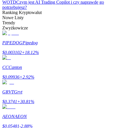
WOTD
Czym jest AI Trading Copilot i czy naprawdę go
potrzebujesz?
Ranking Kryptowalut
Nowe Listy
Trendy
Zwyżkowicze
Blokady BTR
PIPEDOG
Pipedog
Ekskluzywne inwestycje dla posiadaczy BTR
$
0.003102
+
18.12
%
CC
Canton
$
0.09936
+
2.92
%
GRVT
Grvt
$
0.3741
+
30.81
%
Pożyczki
Usługa pożyczek wspieranych kryptowalutami
AEON
AEON
$
0.05481
-2.88
%