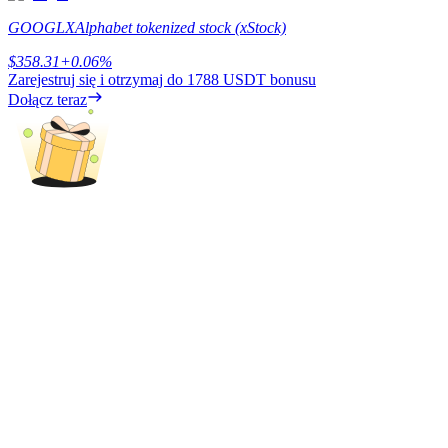
Bitrue
AI
GOOGLX
Alphabet tokenized stock (xStock)
$
358.31
+
0.06
%
Zarejestruj się i otrzymaj do
1788 USDT
bonusu
Dołącz teraz
Bitruści Partnerzy
Afiliaci Bitrue
Aż do 65% prowizji!