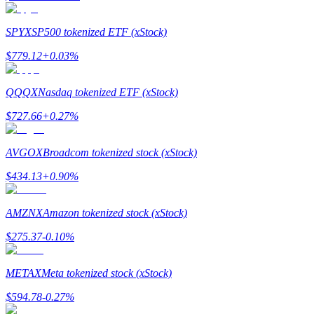
SPYX
SP500 tokenized ETF (xStock)
$
779.12
+
0.03
%
QQQX
Nasdaq tokenized ETF (xStock)
Automatyczna inwestycja
$
727.66
+
0.27
%
Zdobądź długoterminowy zysk i elastyczne zainteresowania
AVGOX
Broadcom tokenized stock (xStock)
$
434.13
+
0.90
%
AMZNX
Amazon tokenized stock (xStock)
$
275.37
-0.10
%
Naucz się stakingu
METAX
Meta tokenized stock (xStock)
Dowiedz się, jak uzyskać dochód pasywny
$
594.78
-0.27
%