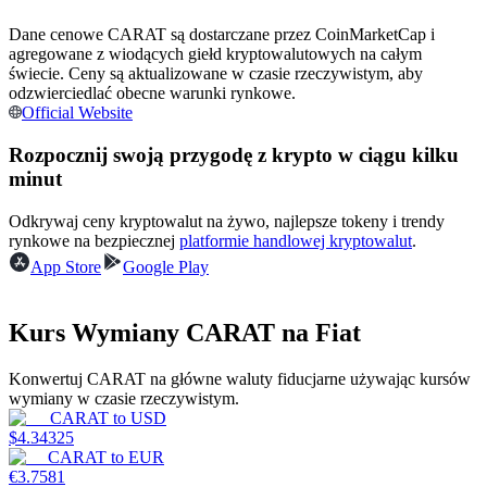
Dane cenowe CARAT są dostarczane przez CoinMarketCap i
Zostań traderem kopiującym
agregowane z wiodących giełd kryptowalutowych na całym
Ciesz się podziałem zysków i prowizjami z kopiowania
świecie. Ceny są aktualizowane w czasie rzeczywistym, aby
transakcji
odzwierciedlać obecne warunki rynkowe.
Official Website
Rozpocznij swoją przygodę z krypto w ciągu kilku
minut
Odkrywaj ceny kryptowalut na żywo, najlepsze tokeny i trendy
rynkowe na bezpiecznej
platformie handlowej kryptowalut
.
App Store
Google Play
Informacja
Kurs Wymiany CARAT na Fiat
Analiza Big Data, w tym informacje handlowe itp.
Konwertuj CARAT na główne waluty fiducjarne używając kursów
wymiany w czasie rzeczywistym.
CARAT
to
USD
$
4.34325
CARAT
to
EUR
€
3.7581