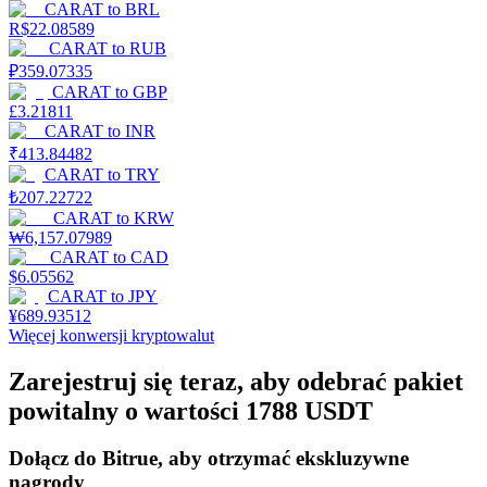
CARAT
to
BRL
R$
22.08589
CARAT
to
RUB
₽
359.07335
Przewodnik
CARAT
to
GBP
£
3.21811
Przewodnik dla początkujących dotyczący kontraktów futures
CARAT
to
INR
₹
413.84482
CARAT
to
TRY
₺
207.22722
CARAT
to
KRW
₩
6,157.07989
CARAT
to
CAD
$
6.05562
CARAT
to
JPY
¥
689.93512
Więcej konwersji kryptowalut
Strategie handlowe
Zarejestruj się teraz, aby odebrać pakiet
Dowiedz się, jak zachować rentowność
powitalny o wartości 1788 USDT
Dołącz do Bitrue, aby otrzymać ekskluzywne
nagrody