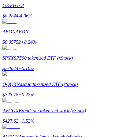
GRVT
Grvt
$
0.2844
-4.06
%
Stawianie
AEON
AEON
Wysokie zyski i natychmiastowy dostęp
$
0.05752
+
8.24
%
SPYX
SP500 tokenized ETF (xStock)
$
778.74
+
0.16
%
QQQX
Nasdaq tokenized ETF (xStock)
$
725.78
+
0.27
%
Launchpool
Elastyczne stawianie zakładów, aby zarabiać na popularnych
AVGOX
Broadcom tokenized stock (xStock)
tokenach
$
427.62
+
1.52
%
AMZNX
Amazon tokenized stock (xStock)