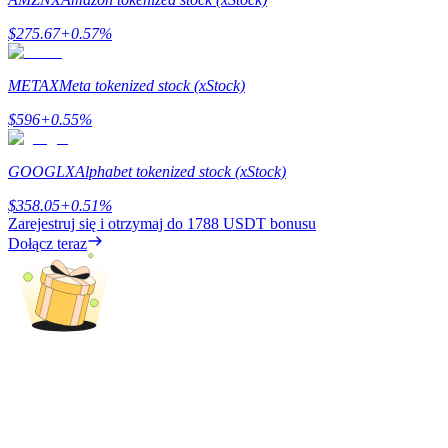
$
275.67
+
0.57
%
METAX
Meta tokenized stock (xStock)
Blokady BTR
$
596
+
0.55
%
Ekskluzywne inwestycje dla posiadaczy BTR
GOOGLX
Alphabet tokenized stock (xStock)
$
358.05
+
0.51
%
Zarejestruj się i otrzymaj do
1788 USDT
bonusu
Dołącz teraz
Pożyczki
Usługa pożyczek wspieranych kryptowalutami