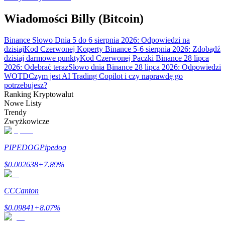
Wiadomości Billy (Bitcoin)
Zarabiać
Binance Słowo Dnia 5 do 6 sierpnia 2026: Odpowiedzi na
dzisiaj
Kod Czerwonej Koperty Binance 5-6 sierpnia 2026: Zdobądź
dzisiaj darmowe punkty
Kod Czerwonej Paczki Binance 28 lipca
2026: Odebrać teraz
Słowo dnia Binance 28 lipca 2026: Odpowiedzi
WOTD
Czym jest AI Trading Copilot i czy naprawdę go
potrzebujesz?
Ranking Kryptowalut
Nowe Listy
Trendy
Zwyżkowicze
Mocna Świnka
PIPEDOG
Pipedog
Codziennie zdobywaj konkurencyjne nagrody
$
0.002638
+
7.89
%
CC
Canton
$
0.09841
+
8.07
%