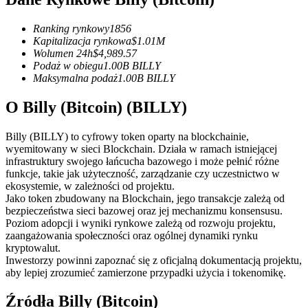
Kontrakty terminowe na USDC
Kontrakty futures wykorzystujące USDC jako zabezpieczenie
Ranking rynkowy
1856
Kapitalizacja rynkowa
$
1.01M
Wolumen 24h
$
4,989.57
Podaż w obiegu
1.00B
BILLY
Maksymalna podaż
1.00B
BILLY
O Billy (Bitcoin) (BILLY)
Billy (BILLY) to cyfrowy token oparty na blockchainie,
wyemitowany w sieci Blockchain. Działa w ramach istniejącej
infrastruktury swojego łańcucha bazowego i może pełnić różne
Kopiowanie Transakcji
funkcje, takie jak użyteczność, zarządzanie czy uczestnictwo w
ekosystemie, w zależności od projektu.
Dołącz do najlepszych traderów
Jako token zbudowany na Blockchain, jego transakcje zależą od
bezpieczeństwa sieci bazowej oraz jej mechanizmu konsensusu.
Poziom adopcji i wyniki rynkowe zależą od rozwoju projektu,
zaangażowania społeczności oraz ogólnej dynamiki rynku
kryptowalut.
Inwestorzy powinni zapoznać się z oficjalną dokumentacją projektu,
aby lepiej zrozumieć zamierzone przypadki użycia i tokenomikę.
Źródła Billy (Bitcoin)