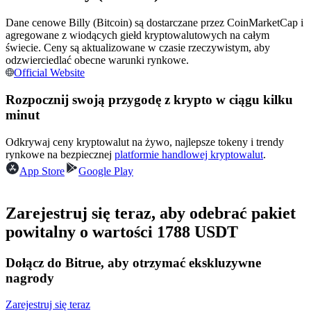
Dane cenowe Billy (Bitcoin) są dostarczane przez CoinMarketCap i
Zostań traderem kopiującym
agregowane z wiodących giełd kryptowalutowych na całym
Ciesz się podziałem zysków i prowizjami z kopiowania
świecie. Ceny są aktualizowane w czasie rzeczywistym, aby
transakcji
odzwierciedlać obecne warunki rynkowe.
Official Website
Rozpocznij swoją przygodę z krypto w ciągu kilku
minut
Odkrywaj ceny kryptowalut na żywo, najlepsze tokeny i trendy
rynkowe na bezpiecznej
platformie handlowej kryptowalut
.
App Store
Google Play
Informacja
Zarejestruj się teraz, aby odebrać pakiet
Analiza Big Data, w tym informacje handlowe itp.
powitalny o wartości 1788 USDT
Dołącz do Bitrue, aby otrzymać ekskluzywne
nagrody
Zarejestruj się teraz