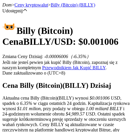
Dom
>
Ceny kryptowalut
>
Billy (Bitcoin)
(BILLY)
Udostępnij
Billy (Bitcoin)
Kontrakty terminowe
Cena
BILLY
/USD: $
0.001006
Zmiana Ceny Dzisiaj
:
-0.00006006
（
-6.35
%）
Jeśli nie jesteś pewien jak kupić Billy (Bitcoin), zapoznaj się z
naszym kompletnym
Przewodnikiem Jak Kupić BILLY
.
Dane zaktualizowano o (UTC+8)
Cena Billy (Bitcoin)(BILLY) Dzisiaj
Kontrakty terminowe na USDT
Aktualna cena Billy (Bitcoin)(BILLY) wynosi
$0.001006 USD
,
Kontrakty futures wykorzystujące USDT jako zabezpieczenie
spadek o
6.35%
w ciągu ostatnich 24 godzin. Kapitalizacja rynkowa
wynosi
$1.01 milion
, przy podaży w obiegu
1.00 miliard BILLY
i
24-godzinnym wolumenie obrotu
$4,989.57 USD
. Ostatni spadek
sugeruje krótkoterminową presję sprzedaży w otoczeniu szerszych
wahań rynkowych. Ceny BILLY są aktualizowane w czasie
rzeczywistym na platformie handlowej kryptowalut Bitrue, aby