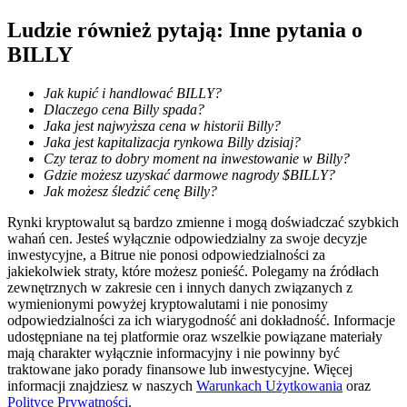
Ludzie również pytają: Inne pytania o
BILLY
Przewodnik
Jak kupić i handlować BILLY?
Przewodnik dla początkujących dotyczący kontraktów futures
Dlaczego cena Billy spada?
Jaka jest najwyższa cena w historii Billy?
Jaka jest kapitalizacja rynkowa Billy dzisiaj?
Czy teraz to dobry moment na inwestowanie w Billy?
Gdzie możesz uzyskać darmowe nagrody $BILLY?
Jak możesz śledzić cenę Billy?
Rynki kryptowalut są bardzo zmienne i mogą doświadczać szybkich
wahań cen. Jesteś wyłącznie odpowiedzialny za swoje decyzje
inwestycyjne, a Bitrue nie ponosi odpowiedzialności za
jakiekolwiek straty, które możesz ponieść. Polegamy na źródłach
zewnętrznych w zakresie cen i innych danych związanych z
Strategie handlowe
wymienionymi powyżej kryptowalutami i nie ponosimy
Dowiedz się, jak zachować rentowność
odpowiedzialności za ich wiarygodność ani dokładność. Informacje
udostępniane na tej platformie oraz wszelkie powiązane materiały
mają charakter wyłącznie informacyjny i nie powinny być
traktowane jako porady finansowe lub inwestycyjne. Więcej
informacji znajdziesz w naszych
Warunkach Użytkowania
oraz
Polityce Prywatności
.