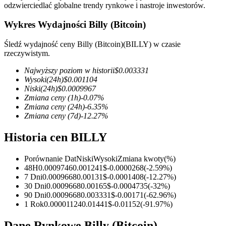
odzwierciedlać globalne trendy rynkowe i nastroje inwestorów.
Wykres Wydajności Billy (Bitcoin)
Śledź wydajność ceny Billy (Bitcoin)(BILLY) w czasie
Kontrakty terminowe COIN-M
rzeczywistym.
Kontrakty terminowe na kryptowaluty
Najwyższy poziom w historii
$
0.003331
Wysoki
(24h)
$
0.001104
Niski
(24h)
$
0.0009967
Zmiana ceny
(1h)
-0.07
%
TradFi
Zmiana ceny
(24h)
-6.35
%
Zmiana ceny
(7d)
-12.27
%
Instrumenty pochodne na akcje, forex, metale szlachetne i
towary
Historia cen BILLY
Porównanie Dat
Niski
Wysoki
Zmiana kwoty
(%)
48H
0.0009746
0.001241
$
-0.0000268
(
-2.59
%)
7 Dni
0.0009668
0.00131
$
-0.0001408
(
-12.27
%)
30 Dni
0.0009668
0.00165
$
-0.0004735
(
-32
%)
90 Dni
0.0009668
0.003331
$
-0.00171
(
-62.96
%)
1 Rok
0.00001124
0.01441
$
-0.01152
(
-91.97
%)
Dane Rynkowe Billy (Bitcoin)