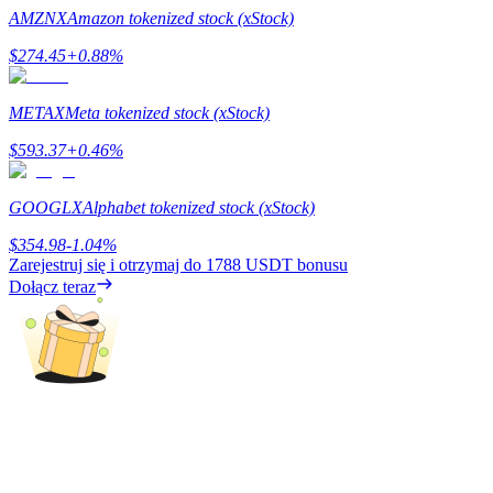
AMZNX
Amazon tokenized stock (xStock)
Przewodnik
$
274.45
+
0.88
%
Przewodnik dla początkujących dotyczący kontraktów futures
METAX
Meta tokenized stock (xStock)
$
593.37
+
0.46
%
GOOGLX
Alphabet tokenized stock (xStock)
$
354.98
-1.04
%
Zarejestruj się i otrzymaj do
1788 USDT
bonusu
Dołącz teraz
Strategie handlowe
Dowiedz się, jak zachować rentowność