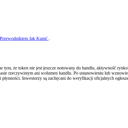
Przewodnikiem Jak Kupić
.
e tym, że token nie jest jeszcze notowany do handlu, aktywność rynk
zasie rzeczywistym ani wolumen handlu. Po ustanowieniu lub wznowi
i płynności. Inwestorzy są zachęcani do weryfikacji oficjalnych ogło