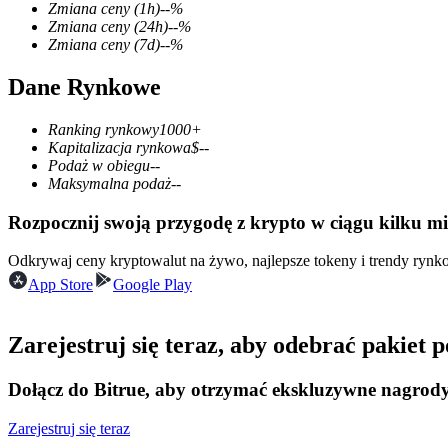
Zmiana ceny
(1h)
--
%
Zmiana ceny
(24h)
--
%
Zmiana ceny
(7d)
--
%
Dane Rynkowe
Kontrakty terminowe COIN-M
Kontrakty terminowe na kryptowaluty
Ranking rynkowy
1000+
Kapitalizacja rynkowa
$
--
Podaż w obiegu
--
Maksymalna podaż
--
TradFi
Rozpocznij swoją przygodę z krypto w ciągu kilku m
Instrumenty pochodne na akcje, forex, metale szlachetne i towa
Odkrywaj ceny kryptowalut na żywo, najlepsze tokeny i trendy ryn
App Store
Google Play
Zarejestruj się teraz, aby odebrać pakiet
Dołącz do Bitrue, aby otrzymać ekskluzywne nagrod
Zarejestruj się teraz
Kontrakty terminowe na USDC