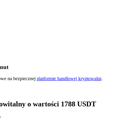
inut
ry
kowe na bezpiecznej
platformie handlowej kryptowalut
.
 powitalny o wartości 1788 USDT
y