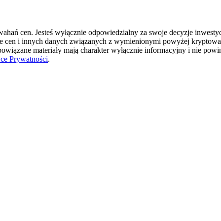
hań cen. Jesteś wyłącznie odpowiedzialny za swoje decyzje inwestycyj
ie cen i innych danych związanych z wymienionymi powyżej kryptowal
 powiązane materiały mają charakter wyłącznie informacyjny i nie pow
yce Prywatności
.