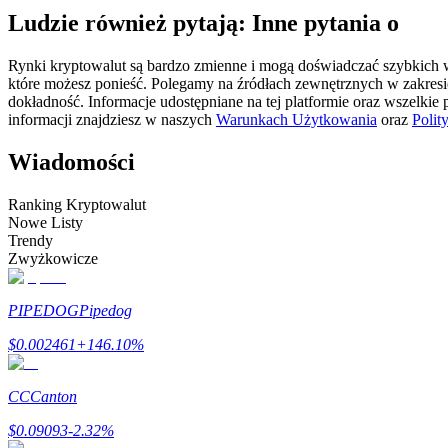
Ludzie również pytają: Inne pytania o
Kontrakty futures wykorzystujące USDC jako zabezpieczenie
Rynki kryptowalut są bardzo zmienne i mogą doświadczać szybkich wa
które możesz ponieść. Polegamy na źródłach zewnętrznych w zakres
dokładność. Informacje udostępniane na tej platformie oraz wszelkie
informacji znajdziesz w naszych
Warunkach Użytkowania
oraz
Polit
Wiadomości
Ranking Kryptowalut
Nowe Listy
Kopiowanie Transakcji
Trendy
Zwyżkowicze
Dołącz do najlepszych traderów
PIPEDOG
Pipedog
$
0.002461
+
146.10
%
CC
Canton
$
0.09093
-2.32
%