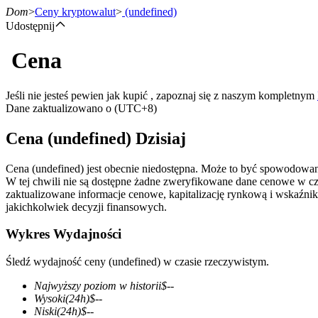
Dom
>
Ceny kryptowalut
>
(undefined)
Udostępnij
Cena
Kontrakty terminowe
Jeśli nie jesteś pewien jak kupić , zapoznaj się z naszym kompletnym
Dane zaktualizowano o (UTC+8)
Cena (undefined) Dzisiaj
Cena (undefined) jest obecnie niedostępna. Może to być spowodowan
W tej chwili nie są dostępne żadne zweryfikowane dane cenowe w c
zaktualizowane informacje cenowe, kapitalizację rynkową i wskaźnik
jakichkolwiek decyzji finansowych.
Kontrakty terminowe na USDT
Wykres Wydajności
Kontrakty futures wykorzystujące USDT jako zabezpieczenie
Śledź wydajność ceny (undefined) w czasie rzeczywistym.
Najwyższy poziom w historii
$
--
Wysoki
(24h)
$
--
Niski
(24h)
$
--