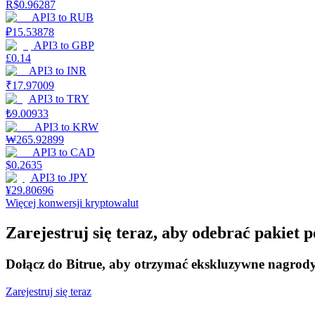
R$
0.96287
API3
to
RUB
Zarabiać
₽
15.53878
API3
to
GBP
£
0.14
API3
to
INR
₹
17.97009
API3
to
TRY
₺
9.00933
API3
to
KRW
₩
265.92899
API3
to
CAD
$
0.2635
Mocna Świnka
API3
to
JPY
¥
29.80696
Codziennie zdobywaj konkurencyjne nagrody
Więcej konwersji kryptowalut
Zarejestruj się teraz, aby odebrać pakiet
Dołącz do Bitrue, aby otrzymać ekskluzywne nagrod
Zarejestruj się teraz