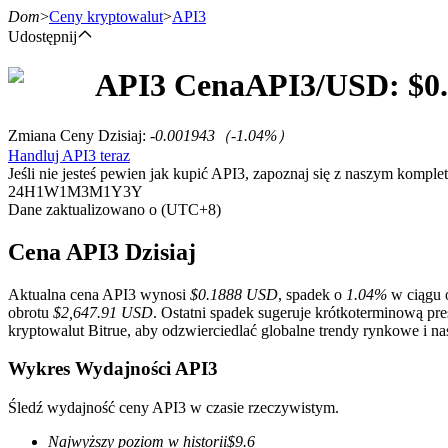
Dom
>
Ceny kryptowalut
>
API3
Udostępnij
API3
Cena
API3
/USD: $
0
Kontrakty terminowe
Zmiana Ceny Dzisiaj
:
-0.001943
（
-1.04
%）
Handluj API3 teraz
Jeśli nie jesteś pewien jak kupić API3, zapoznaj się z naszym kompl
24H
1W
1M
3M
1Y
3Y
Dane zaktualizowano o (UTC+8)
Cena API3 Dzisiaj
Aktualna cena API3 wynosi
$0.1888 USD
, spadek o
1.04%
w ciągu o
Kontrakty terminowe na USDT
obrotu
$2,647.91 USD
. Ostatni spadek sugeruje krótkoterminową p
kryptowalut Bitrue, aby odzwierciedlać globalne trendy rynkowe i na
Kontrakty futures wykorzystujące USDT jako zabezpieczenie
Wykres Wydajności API3
Śledź wydajność ceny API3 w czasie rzeczywistym.
Najwyższy poziom w historii
$
9.6