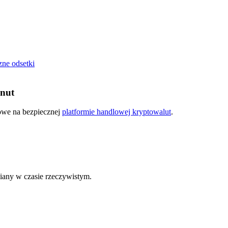
zne odsetki
inut
kowe na bezpiecznej
platformie handlowej kryptowalut
.
any w czasie rzeczywistym.