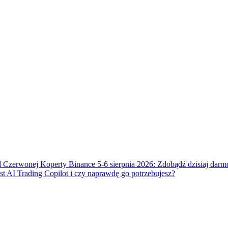
 Czerwonej Koperty Binance 5-6 sierpnia 2026: Zdobądź dzisiaj dar
t AI Trading Copilot i czy naprawdę go potrzebujesz?