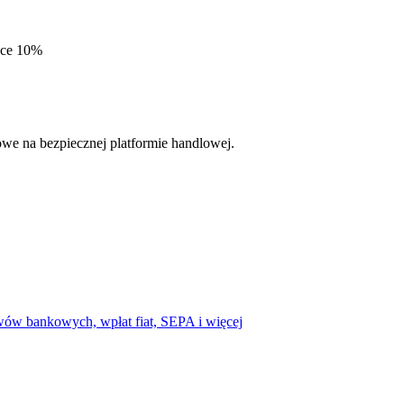
cji
sce 10%
we na bezpiecznej platformie handlowej.
wów bankowych, wpłat fiat, SEPA i więcej