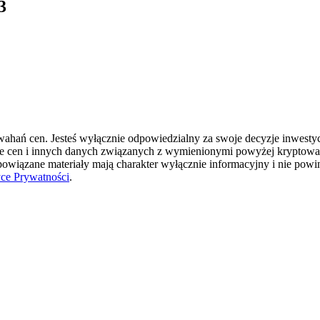
3
hań cen. Jesteś wyłącznie odpowiedzialny za swoje decyzje inwestycyj
ie cen i innych danych związanych z wymienionymi powyżej kryptowal
 powiązane materiały mają charakter wyłącznie informacyjny i nie pow
yce Prywatności
.
okenach