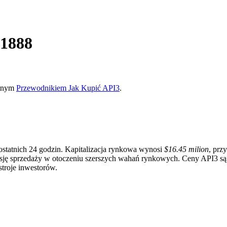
.1888
etnym
Przewodnikiem Jak Kupić API3
.
statnich 24 godzin. Kapitalizacja rynkowa wynosi
$16.45 milion
, prz
resję sprzedaży w otoczeniu szerszych wahań rynkowych. Ceny API3 są
stroje inwestorów.