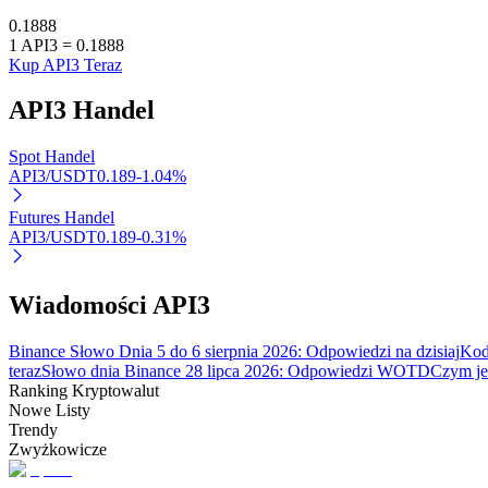
0.1888
1
API3
=
0.1888
Kup API3 Teraz
Blokady BTR
API3
Handel
Ekskluzywne inwestycje dla posiadaczy BTR
Spot Handel
API3/USDT
0.189
-1.04
%
Futures Handel
API3/USDT
0.189
-0.31
%
Wiadomości API3
Pożyczki
Binance Słowo Dnia 5 do 6 sierpnia 2026: Odpowiedzi na dzisiaj
Kod
Usługa pożyczek wspieranych kryptowalutami
teraz
Słowo dnia Binance 28 lipca 2026: Odpowiedzi WOTD
Czym jes
Ranking Kryptowalut
Nowe Listy
Trendy
Zwyżkowicze