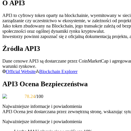
O API3
Kontrakty futures wykorzystujące USDC jako zabezpieczenie
API3 to cyfrowy token oparty na blockchainie, wyemitowany w sieci B
zarządzanie czy uczestnictwo w ekosystemie, w zależności od projekt
Jako token zbudowany na Blockchain, jego transakcje zależą od bez
społeczności oraz ogólnej dynamiki rynku kryptowalut.
Inwestorzy powinni zapoznać się z oficjalną dokumentacją projektu, 
Źródła API3
Dane cenowe API3 są dostarczane przez CoinMarketCap i agregowane
Kopiowanie Transakcji
warunki rynkowe.
Official Website
Blockchain Explorer
Dołącz do najlepszych traderów
API3 Ocena Bezpieczeństwa
78.24
/100
Najważniejsze informacje i powiadomienia
API3
Ocena jest dostarczana przez zewnętrzną stronę, wskazując syt
Najważniejsze informacje i powiadomienia