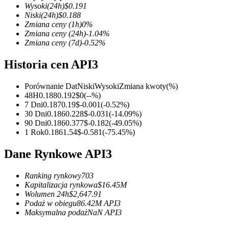
Wysoki
(24h)
$
0.191
Niski
(24h)
$
0.188
Zmiana ceny
(1h)
0
%
Zmiana ceny
(24h)
-1.04
%
Zmiana ceny
(7d)
-0.52
%
Kontrakty terminowe COIN-M
Historia cen API3
Kontrakty terminowe na kryptowaluty
Porównanie Dat
Niski
Wysoki
Zmiana kwoty
(%)
48H
0.188
0.192
$
0
(
--
%)
TradFi
7 Dni
0.187
0.19
$
-0.001
(
-0.52
%)
30 Dni
0.186
0.228
$
-0.031
(
-14.09
%)
Instrumenty pochodne na akcje, forex, metale szlachetne i towa
90 Dni
0.186
0.377
$
-0.182
(
-49.05
%)
1 Rok
0.186
1.54
$
-0.581
(
-75.45
%)
Dane Rynkowe API3
Ranking rynkowy
703
Kapitalizacja rynkowa
$
16.45M
Wolumen 24h
$
2,647.91
Podaż w obiegu
86.42M
API3
Maksymalna podaż
NaN
API3
Kontrakty terminowe na USDC