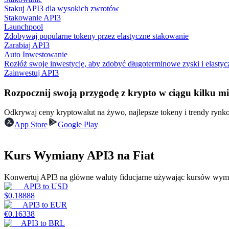
Stakuj API3 dla wysokich zwrotów
Stakowanie API3
Przewodnik
Launchpool
Zdobywaj popularne tokeny przez elastyczne stakowanie
Przewodnik dla początkujących dotyczący kontraktów futures
Zarabiaj API3
Auto Inwestowanie
Rozłóż swoje inwestycje, aby zdobyć długoterminowe zyski i elastyc
Zainwestuj API3
Rozpocznij swoją przygodę z krypto w ciągu kilku m
Odkrywaj ceny kryptowalut na żywo, najlepsze tokeny i trendy ryn
App Store
Google Play
Strategie handlowe
Kurs Wymiany API3 na Fiat
Dowiedz się, jak zachować rentowność
Konwertuj API3 na główne waluty fiducjarne używając kursów wymi
API3
to
USD
$
0.18888
API3
to
EUR
€
0.16338
API3
to
BRL