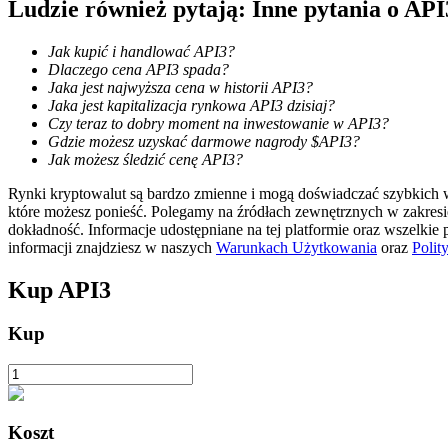
Ludzie również pytają: Inne pytania o API
Stawianie
Jak kupić i handlować API3?
Dlaczego cena API3 spada?
Wysokie zyski i natychmiastowy dostęp
Jaka jest najwyższa cena w historii API3?
Jaka jest kapitalizacja rynkowa API3 dzisiaj?
Czy teraz to dobry moment na inwestowanie w API3?
Gdzie możesz uzyskać darmowe nagrody $API3?
Jak możesz śledzić cenę API3?
Rynki kryptowalut są bardzo zmienne i mogą doświadczać szybkich wa
które możesz ponieść. Polegamy na źródłach zewnętrznych w zakres
dokładność. Informacje udostępniane na tej platformie oraz wszelkie
informacji znajdziesz w naszych
Warunkach Użytkowania
oraz
Polit
Launchpool
Kup
API3
Elastyczne stawianie zakładów, aby zarabiać na popularnych t
Kup
Koszt