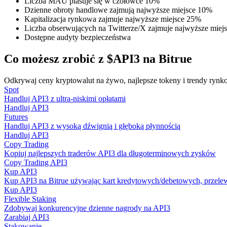
Liczba MAU plasuje się w czołówce 10%
Zostań traderem kopiującym
Dzienne obroty handlowe zajmują najwyższe miejsce 10%
Kapitalizacja rynkowa zajmuje najwyższe miejsce 25%
Ciesz się podziałem zysków i prowizjami z kopiowania transak
Liczba obserwujących na Twitterze/X zajmuje najwyższe miej
Dostępne audyty bezpieczeństwa
Co możesz zrobić z $API3 na Bitrue
Odkrywaj ceny kryptowalut na żywo, najlepsze tokeny i trendy rynko
Spot
Handluj API3 z ultra-niskimi opłatami
Handluj API3
Futures
Handluj API3 z wysoką dźwignią i głęboką płynnością
Informacja
Handluj API3
Copy Trading
Analiza Big Data, w tym informacje handlowe itp.
Kopiuj najlepszych traderów API3 dla długoterminowych zysków
Copy Trading API3
Kup API3
Kup API3 na Bitrue używając kart kredytowych/debetowych, przele
Kup API3
Flexible Staking
Zdobywaj konkurencyjne dzienne nagrody na API3
Zarabiaj API3
Stakowanie