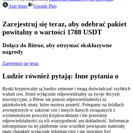
Kontrakty terminowe na USDC
App Store
Google Play
Kontrakty futures wykorzystujące USDC jako zabezpieczenie
Zarejestruj się teraz, aby odebrać pakiet
powitalny o wartości 1788 USDT
Dołącz do Bitrue, aby otrzymać ekskluzywne
nagrody
Zarejestruj się teraz
Kopiowanie Transakcji
Ludzie również pytają: Inne pytania o
Dołącz do najlepszych traderów
Rynki kryptowalut są bardzo zmienne i mogą doświadczać szybkich
wahań cen. Jesteś wyłącznie odpowiedzialny za swoje decyzje
inwestycyjne, a Bitrue nie ponosi odpowiedzialności za
jakiekolwiek straty, które możesz ponieść. Polegamy na źródłach
zewnętrznych w zakresie cen i innych danych związanych z
wymienionymi powyżej kryptowalutami i nie ponosimy
odpowiedzialności za ich wiarygodność ani dokładność. Informacje
udostępniane na tej platformie oraz wszelkie powiązane materiały
mają charakter wyłącznie informacyjny i nie powinny być