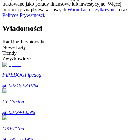
traktowane jako porady finansowe lub inwestycyjne. Więcej
informacji znajdziesz w naszych
Warunkach Użytkowania
oraz
Zostań traderem kopiującym
Polityce Prywatności
.
Ciesz się podziałem zysków i prowizjami z kopiowania
transakcji
Wiadomości
Ranking Kryptowalut
Nowe Listy
Trendy
Zwyżkowicze
PIPEDOG
Pipedog
$
0.002469
-8.07
%
Informacja
Analiza Big Data, w tym informacje handlowe itp.
CC
Canton
$
0.0913
+
1.95
%
GRVT
Grvt
$
0.2965
-6.19
%