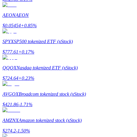
AEON
AEON
Przewodnik
$
0.05454
+
0.85
%
Przewodnik dla początkujących dotyczący kontraktów futures
SPYX
SP500 tokenized ETF (xStock)
$
777.61
+
0.17
%
QQQX
Nasdaq tokenized ETF (xStock)
$
724.64
+
0.23
%
AVGOX
Broadcom tokenized stock (xStock)
Strategie handlowe
$
421.86
-1.71
%
Dowiedz się, jak zachować rentowność
AMZNX
Amazon tokenized stock (xStock)
$
274.2
-1.50
%