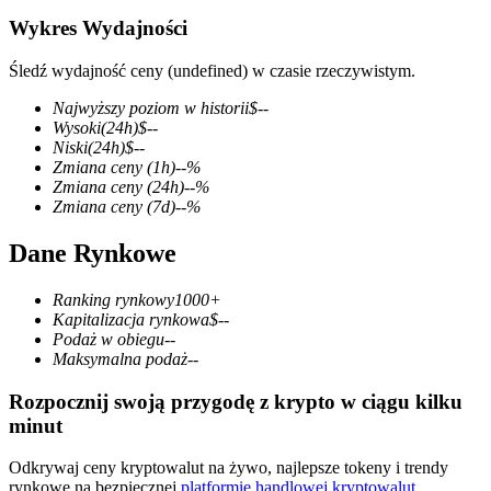
Wykres Wydajności
Śledź wydajność ceny (undefined) w czasie rzeczywistym.
Kontrakty terminowe COIN-M
Najwyższy poziom w historii
$
--
Wysoki
(24h)
$
--
Kontrakty terminowe na kryptowaluty
Niski
(24h)
$
--
Zmiana ceny
(1h)
--
%
Zmiana ceny
(24h)
--
%
Zmiana ceny
(7d)
--
%
TradFi
Dane Rynkowe
Instrumenty pochodne na akcje, forex, metale szlachetne i
towary
Ranking rynkowy
1000+
Kapitalizacja rynkowa
$
--
Podaż w obiegu
--
Maksymalna podaż
--
Rozpocznij swoją przygodę z krypto w ciągu kilku
minut
Odkrywaj ceny kryptowalut na żywo, najlepsze tokeny i trendy
rynkowe na bezpiecznej
platformie handlowej kryptowalut
.