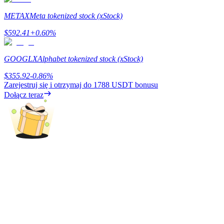
METAX
Meta tokenized stock (xStock)
$
592.41
+
0.60
%
Zarabiać
GOOGLX
Alphabet tokenized stock (xStock)
$
355.92
-0.86
%
Zarejestruj się i otrzymaj do
1788 USDT
bonusu
Dołącz teraz
Mocna Świnka
Codziennie zdobywaj konkurencyjne nagrody