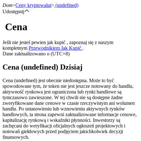
Dom
>
Ceny kryptowalut
>
(undefined)
Udostępnij
Cena
Kontrakty terminowe
Jeśli nie jesteś pewien jak kupić , zapoznaj się z naszym
kompletnym
Przewodnikiem Jak Kupić
.
Dane zaktualizowano o (UTC+8)
Cena (undefined) Dzisiaj
Cena (undefined) jest obecnie niedostępna. Może to być
spowodowane tym, że token nie jest jeszcze notowany do handlu,
aktywność rynkowa jest ograniczona lub rynki handlowe są
Kontrakty terminowe na USDT
tymczasowo zawieszone. W tej chwili nie są dostępne żadne
zweryfikowane dane cenowe w czasie rzeczywistym ani wolumen
Kontrakty futures wykorzystujące USDT jako zabezpieczenie
handlu. Po ustanowieniu lub wznowieniu aktywnych rynków
handlowych, ta strona zapewni zaktualizowane informacje cenowe,
kapitalizację rynkową i wskaźniki płynności. Inwestorzy są
zachęcani do weryfikacji oficjalnych ogłoszeń projektowych i
notowań giełdowych przed podjęciem jakichkolwiek decyzji
finansowych.