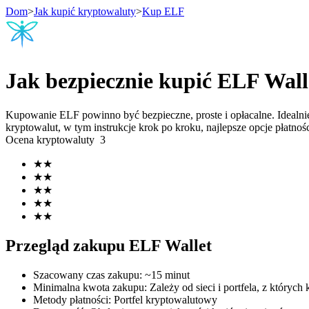
Dom
>
Jak kupić kryptowaluty
>
Kup ELF
Kontrakty terminowe
Jak bezpiecznie kupić ELF Wall
Kupowanie ELF powinno być bezpieczne, proste i opłacalne. Idealni
kryptowalut, w tym instrukcje krok po kroku, najlepsze opcje płatn
Ocena kryptowaluty
3
★
★
★
★
★
★
★
★
Kontrakty terminowe na USDT
★
★
Kontrakty futures wykorzystujące USDT jako zabezpieczenie
Przegląd zakupu ELF Wallet
Szacowany czas zakupu
:
~15 minut
Minimalna kwota zakupu
:
Zależy od sieci i portfela, z których 
Metody płatności
:
Portfel kryptowalutowy