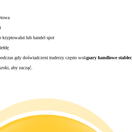
etowa
i
 kryptowalut lub handel spot
iełdę
podczas gdy doświadczeni traderzy często wolą
pary handlowe stable
roki, aby zacząć.