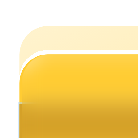
Stawianie
Wysokie zyski i natychmiastowy dostęp
Launchpool
Elastyczne stawianie zakładów, aby zarabiać na popularnych t