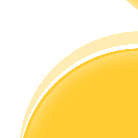
Przewodnik
Przewodnik dla początkujących dotyczący kontraktów futures
Strategie handlowe
Dowiedz się, jak zachować rentowność