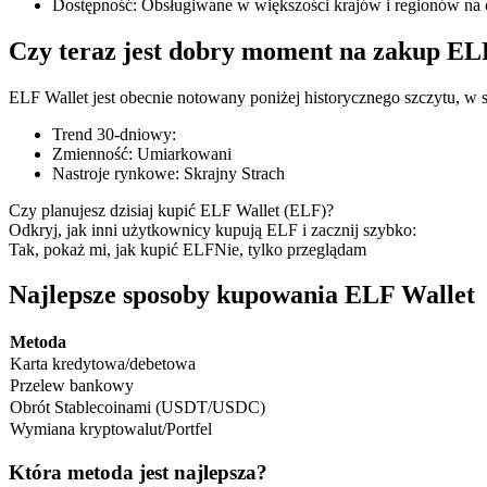
Dostępność
:
Obsługiwane w większości krajów i regionów na 
Czy teraz jest dobry moment na zakup EL
ELF Wallet jest obecnie notowany poniżej historycznego szczytu, w s
Kontrakty terminowe COIN-M
Trend 30-dniowy
:
Kontrakty terminowe na kryptowaluty
Zmienność
:
Umiarkowani
Nastroje rynkowe
:
Skrajny Strach
Czy planujesz dzisiaj kupić ELF Wallet (ELF)?
TradFi
Odkryj, jak inni użytkownicy kupują ELF i zacznij szybko:
Tak, pokaż mi, jak kupić ELF
Nie, tylko przeglądam
Instrumenty pochodne na akcje, forex, metale szlachetne i towa
Najlepsze sposoby kupowania ELF Wallet
Metoda
Karta kredytowa/debetowa
Przelew bankowy
Obrót Stablecoinami (USDT/USDC)
Wymiana kryptowalut/Portfel
Która metoda jest najlepsza?
Kontrakty terminowe na USDC