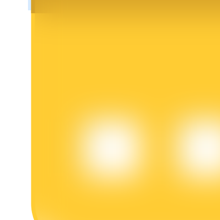
Blokady BTR
Ekskluzywne inwestycje dla posiadaczy BTR
Pożyczki
Usługa pożyczek wspieranych kryptowalutami