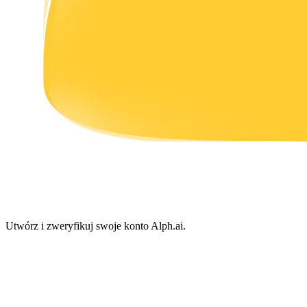
Zarabiać
Mocna Świnka
Codziennie zdobywaj konkurencyjne nagrody
Utwórz i zweryfikuj swoje konto Alph.ai.