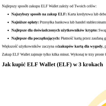
Kontrakty futures wykorzystujące USDC jako zabezpieczenie
Najlepszy sposób zakupu ELF Wallet zależy od Twoich celów:
Najszybszy sposób na zakup ELF:
Karta kredytowa lub deb
Najniższe opłaty:
Przesyłka bankowa lub handel stablecoinam
Najlepsze dla doświadczonych użytkowników krypto:
Swap
Najlepsze dla początkujących:
Płatność kartą przez zaufaną g
Większość użytkowników zaczyna od
zakupów kartą dla wygody
, 
Kopiowanie Transakcji
Zakup ELF Wallet zajmuje tylko kilka minut. Wykonaj te trzy proste k
Dołącz do najlepszych traderów
Jak kupić ELF Wallet (ELF) w 3 krokach