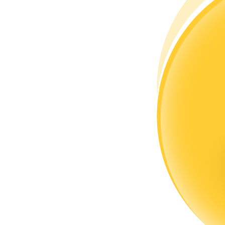
Zostań traderem kopiującym
Ciesz się podziałem zysków i prowizjami z kopiowania transak
Informacja
Analiza Big Data, w tym informacje handlowe itp.