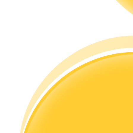
Przewodnik
Przewodnik dla początkujących dotyczący kontraktów futures
Strategie handlowe
Dowiedz się, jak zachować rentowność