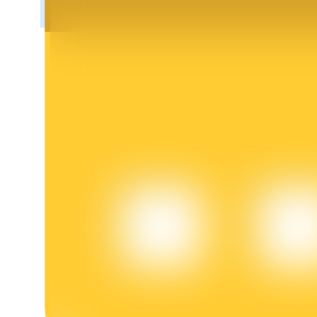
Blokady BTR
Ekskluzywne inwestycje dla posiadaczy BTR
Pożyczki
Usługa pożyczek wspieranych kryptowalutami