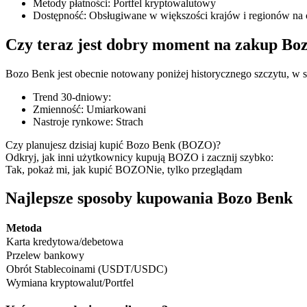
Metody płatności
:
Portfel kryptowalutowy
Dostępność
:
Obsługiwane w większości krajów i regionów na 
Czy teraz jest dobry moment na zakup Bo
Kontrakty terminowe COIN-M
Bozo Benk jest obecnie notowany poniżej historycznego szczytu, w s
Kontrakty terminowe na kryptowaluty
Trend 30-dniowy
:
Zmienność
:
Umiarkowani
Nastroje rynkowe
:
Strach
TradFi
Czy planujesz dzisiaj kupić Bozo Benk (BOZO)?
Odkryj, jak inni użytkownicy kupują BOZO i zacznij szybko:
Instrumenty pochodne na akcje, forex, metale szlachetne i towa
Tak, pokaż mi, jak kupić BOZO
Nie, tylko przeglądam
Najlepsze sposoby kupowania Bozo Benk
Metoda
Karta kredytowa/debetowa
Przelew bankowy
Obrót Stablecoinami (USDT/USDC)
Wymiana kryptowalut/Portfel
Kontrakty terminowe na USDC