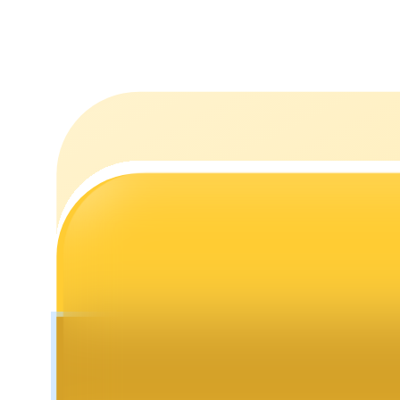
Stawianie
Wysokie zyski i natychmiastowy dostęp
Launchpool
Elastyczne stawianie zakładów, aby zarabiać na popularnych t