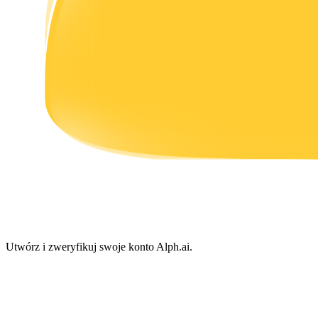
Zarabiać
Mocna Świnka
Codziennie zdobywaj konkurencyjne nagrody
Utwórz i zweryfikuj swoje konto Alph.ai.