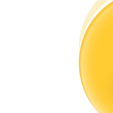
Zostań traderem kopiującym
Ciesz się podziałem zysków i prowizjami z kopiowania transak
Informacja
Analiza Big Data, w tym informacje handlowe itp.