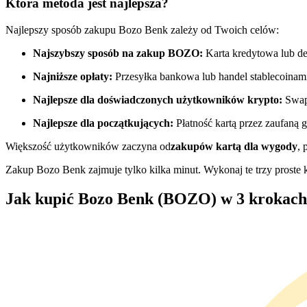
Która metoda jest najlepsza?
Kontrakty futures wykorzystujące USDC jako zabezpieczenie
Najlepszy sposób zakupu Bozo Benk zależy od Twoich celów:
Najszybszy sposób na zakup BOZO:
Karta kredytowa lub d
Najniższe opłaty:
Przesyłka bankowa lub handel stablecoinam
Najlepsze dla doświadczonych użytkowników krypto:
Swap
Najlepsze dla początkujących:
Płatność kartą przez zaufaną g
Większość użytkowników zaczyna od
zakupów kartą dla wygody
, 
Kopiowanie Transakcji
Zakup Bozo Benk zajmuje tylko kilka minut. Wykonaj te trzy proste k
Dołącz do najlepszych traderów
Jak kupić Bozo Benk (BOZO) w 3 krokach