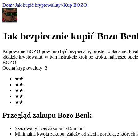
Dom
>
Jak kupić kryptowaluty
>
Kup BOZO
Kontrakty terminowe
Jak bezpiecznie kupić Bozo Be
Kupowanie BOZO powinno być bezpieczne, proste i opłacalne. Idea
giełdzie kryptowalut, w tym instrukcje krok po kroku, najlepsze opc
BOZO.
Ocena kryptowaluty
3
★
★
★
★
★
★
Kontrakty terminowe na USDT
★
★
★
★
Kontrakty futures wykorzystujące USDT jako zabezpieczenie
Przegląd zakupu Bozo Benk
Szacowany czas zakupu
:
~15 minut
Minimalna kwota zakupu
:
Zależy od sieci i portfela, z których 