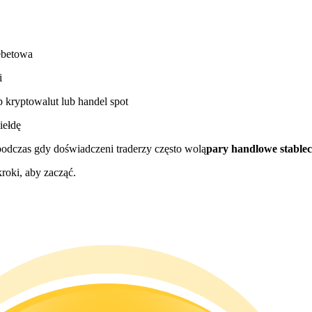
ebetowa
i
 kryptowalut lub handel spot
iełdę
podczas gdy doświadczeni traderzy często wolą
pary handlowe stable
roki, aby zacząć.