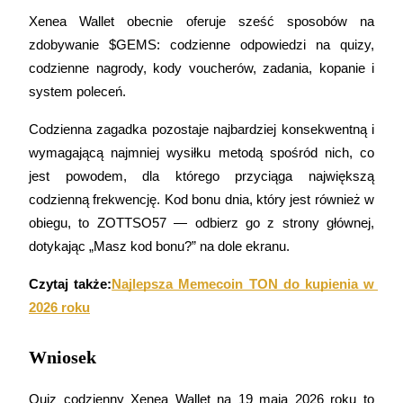
Xenea Wallet obecnie oferuje sześć sposobów na 
zdobywanie $GEMS: codzienne odpowiedzi na quizy, 
codzienne nagrody, kody voucherów, zadania, kopanie i 
Blokady BTR
system poleceń.
Ekskluzywne inwestycje dla posiadaczy BTR
Codzienna zagadka pozostaje najbardziej konsekwentną i 
wymagającą najmniej wysiłku metodą spośród nich, co 
jest powodem, dla którego przyciąga największą 
codzienną frekwencję. Kod bonu dnia, który jest również w 
obiegu, to ZOTTSO57 — odbierz go z strony głównej, 
dotykając „Masz kod bonu?” na dole ekranu.
Czytaj także:
Najlepsza Memecoin TON do kupienia w 
Pożyczki
2026 roku
Usługa pożyczek wspieranych kryptowalutami
Wniosek
Quiz codzienny Xenea Wallet na 19 maja 2026 roku to 