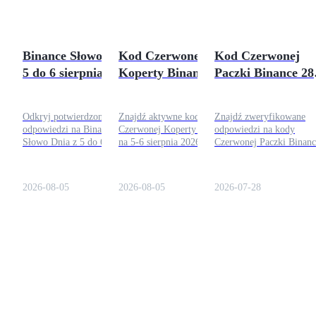
Binance Słowo Dnia
Kod Czerwonej
Kod Czerwonej
5 do 6 sierpnia
Koperty Binance 5-6
Paczki Binance 28
2026: Odpowiedzi
sierpnia 2026:
lipca 2026: Odebr
na dzisiaj
Zdobądź dzisiaj
teraz
Odkryj potwierdzone
Znajdź aktywne kody
Znajdź zweryfikowane
darmowe punkty
odpowiedzi na Binance
Czerwonej Koperty Binance
odpowiedzi na kody
Słowo Dnia z 5 do 6
na 5-6 sierpnia 2026 i
Czerwonej Paczki Binanc
sierpnia 2026 i postępuj
poznaj proste kroki, aby
na 28 lipca 2026.
zgodnie z prostymi
zdobyć darmowe punkty i
Wprowadź codzienne kod
krokami, aby odebrać swoje
nagrody.
aby natychmiast odebrać
2026-08-05
2026-08-05
2026-07-28
punkty.
darmowe BNB, USDT i
inne nagrody w
kryptowalutach.