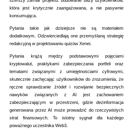
szerszy zamiar projektu: budowanie bazy użytkowników, 
która jest krytycznie zaangażowana, a nie pasywnie 
Zarabiać
konsumująca.
Pytania takie jak dzisiejsze nie są materiałem 
dodatkowym. Odzwierciedlają one przemyślaną strategię 
redakcyjną w projektowaniu quizów Xenei.
Pytania krążą między podstawowymi pojęciami 
kryptowalut, praktykami zabezpieczania portfeli oraz 
tematami związanymi z umiejętnościami cyfrowymi, 
Mocna Świnka
skutecznie zachęcając użytkowników do zrozumienia, że 
Codziennie zdobywaj konkurencyjne nagrody
ręczne sprawdzanie źródeł i rozwijanie bezpiecznych 
nawyków związanych z AI jest zachowaniem 
zabezpieczającym w przestrzeni, gdzie dezinformacja 
generowana przez AI może prowadzić do rzeczywistych 
strat finansowych. To istotny sygnał dla każdego 
poważnego uczestnika Web3.