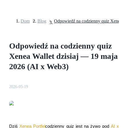
Dom
>
Blog
>
Kontrakty terminowe
Odpowiedź na codzienny quiz
Xenea Wallet dzisiaj — 19 maja
2026 (AI x Web3)
Kontrakty terminowe na USDT
2026-05-19
Kontrakty futures wykorzystujące USDT jako zabezpieczenie
Dziś 
Xenea Portfel
codzienny quiz jest na żywo pod 
AI x 