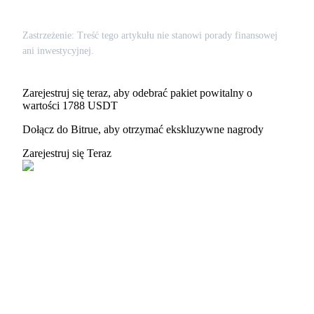
USDT New User Exclusive 10% APR
USDT Flexible Staking | Daily Rewards
Zastrzeżenie: Treść tego artykułu nie stanowi porady finansowej
ani inwestycyjnej.
BTC New User Exclusive: 6.5% APR
Zarejestruj się teraz, aby odebrać pakiet powitalny o
wartości 1788 USDT
BTC Flexible Staking | Daily Rewards
Dołącz do Bitrue, aby otrzymać ekskluzywne nagrody
Zarejestruj się Teraz
Więcej wydarzeń
Wygraj nagrody i ekskluzywne bonusy
Zaloguj sie
Zapisać się