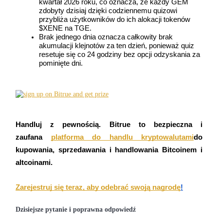
kwartał 2026 roku, co oznacza, że każdy GEM 
Kontrakty futures wykorzystujące USDC jako zabezpieczenie
zdobyty dzisiaj dzięki codziennemu quizowi 
przybliża użytkowników do ich alokacji tokenów 
$XENE na TGE.
Brak jednego dnia oznacza całkowity brak 
akumulacji klejnotów za ten dzień, ponieważ quiz 
resetuje się co 24 godziny bez opcji odzyskania za 
pominięte dni.
Kopiowanie Transakcji
Handluj z pewnością. Bitrue to bezpieczna i 
Dołącz do najlepszych traderów
zaufana
platforma do handlu kryptowalutami
do 
kupowania, sprzedawania i handlowania Bitcoinem i 
altcoinami.
Zarejestruj się teraz, aby odebrać swoją nagrodę
!
Dzisiejsze pytanie i poprawna odpowiedź