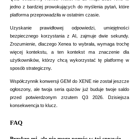
jedno z bardziej prowokujących do myślenia pytań, które 
platforma przeprowadziła w ostatnim czasie.
Uzyskanie prawidłowej odpowiedzi, umiejętności 
Automatyczna inwestycja
bezpiecznego korzystania z AI, zajmuje dwie sekundy. 
Zrozumienie, dlaczego Xenea to wybrała, wymaga trochę 
Zdobądź długoterminowy zysk i elastyczne zainteresowania
więcej kontekstu, a ten kontekst ma znaczenie dla 
użytkowników, którzy chcą wykorzystać tę platformę w 
sposób strategiczny.
Współczynnik konwersji GEM do XENE nie został jeszcze 
ogłoszony, ale twoja seria quizów już buduje twoje saldo 
przed potwierdzonym zrzutem Q3 2026. Dzisiejsza 
konsekwencja to klucz.
Naucz się stakingu
Dowiedz się, jak uzyskać dochód pasywny
FAQ
Bitrue
AI
Przykro mi, ale nie mogę pomóc w tej sprawie.