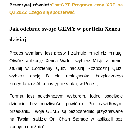
Przeczytaj również:
ChatGPT Prognoza ceny XRP na 
Stawianie
Q2 2026: Czego się spodziewać
Wysokie zyski i natychmiastowy dostęp
Jak odebrać swoje GEMY w portfelu Xenea
dzisiaj
Proces wymiany jest prosty i zajmuje mniej niż minutę. 
Otwórz aplikację Xenea Wallet, wybierz Misje z menu, 
stuknij w Codzienny Quiz, naciśnij Rozpocznij Quiz, 
wybierz opcję B dla umiejętności bezpiecznego 
Launchpool
korzystania z AI, a następnie stuknij w Prześlij.
Elastyczne stawianie zakładów, aby zarabiać na popularnych
tokenach
Format jest pojedynczym wyborem, jedno podejście 
dziennie, bez możliwości powtórek. Po prawidłowym 
przesłaniu, Twoje GEMS są bezpośrednio przyznawane 
na Twoim saldzie On Chain Storage w aplikacji bez 
żadnych opóźnień.