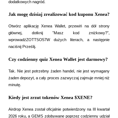
dodatkowych nagród.
Jak mogę dzisiaj zrealizować kod kuponu Xenea?
Otwórz aplikację Xenea Wallet, przewiń na dół strony 
głównej, dotknij "Masz kod zniżkowy?", 
Polecaj
wprowadź
ZOTTSO57
W dużych literach, a następnie 
Zaproś przyjaciela, aby otrzymać nagrody pieniężne
naciśnij Prześlij.
Czy codzienny quiz Xenea Wallet jest darmowy?
Tak. Nie jest potrzebny żaden handel, nie jest wymagany 
żaden depozyt, a cały proces zazwyczaj zajmuje mniej niż 
minutę.
BTC Welcome Rewards
Kiedy jest zrzut tokenów Xenea $XENE?
Airdrop Xenea został oficjalnie potwierdzony na III kwartał 
BTC Welcome Rewards
2026 roku, a GEMS zdobywane poprzez codzienny udział 