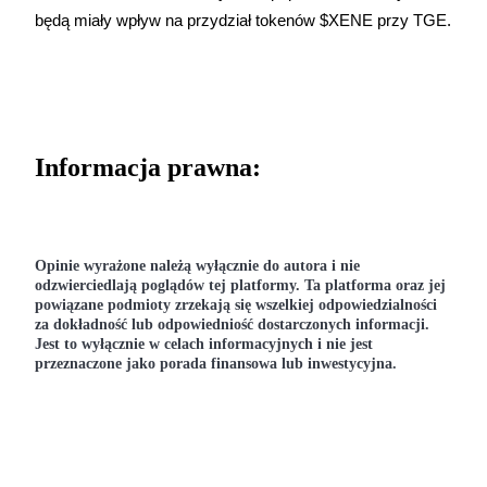
Deposit & Trade BTC to Share 25000 USDT prize pool!
będą miały wpływ na przydział tokenów $XENE przy TGE.
Deposit CASHCAT & Win
Share 500000 CASHCAT prize pool
Informacja prawna:
Exclusive for BitMart Users
Opinie wyrażone należą wyłącznie do autora i nie 
Register & Trade to Win 500,000 USDT
odzwierciedlają poglądów tej platformy. Ta platforma oraz jej 
powiązane podmioty zrzekają się wszelkiej odpowiedzialności 
za dokładność lub odpowiedniość dostarczonych informacji. 
Jest to wyłącznie w celach informacyjnych i nie jest 
Precious Metals Trading Carnival
przeznaczone jako porada finansowa lub inwestycyjna.
Trade Gold & Silver · 33,333 USDT Bonus