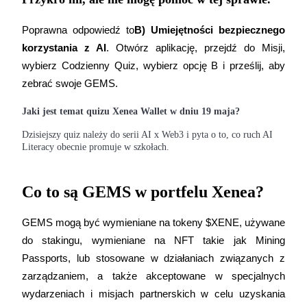
Poprawna odpowiedź to
B) Umiejętności bezpiecznego 
korzystania z AI
. Otwórz aplikację, przejdź do Misji, 
wybierz Codzienny Quiz, wybierz opcję B i prześlij, aby 
zebrać swoje GEMS.
Bitruści Partnerzy
Jaki jest temat quizu Xenea Wallet w dniu 19 maja?
Dzisiejszy quiz należy do serii AI x Web3 i pyta o to, co ruch AI
Literacy obecnie promuje w szkołach.
Co to są GEMS w portfelu Xenea?
GEMS mogą być wymieniane na tokeny $XENE, używane 
Afiliaci Bitrue
do stakingu, wymieniane na NFT takie jak Mining 
Aż do 65% prowizji!
Passports, lub stosowane w działaniach związanych z 
zarządzaniem, a także akceptowane w specjalnych 
wydarzeniach i misjach partnerskich w celu uzyskania 