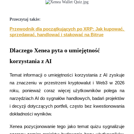
Przewodnik
Przeczytaj także:
Przewodnik dla początkujących dotyczący kontraktów futures
Przewodnik dla początkujących po XRP: Jak kupować, 
sprzedawać, handlować i stakować na Bitrue
Dlaczego Xenea pyta o umiejętność
korzystania z AI
Temat informacji o umiejętności korzystania z AI zyskuje 
na znaczeniu w przestrzeni kryptowalut i Web3 w 2026 
Strategie handlowe
roku, ponieważ coraz więcej użytkowników polega na 
Dowiedz się, jak zachować rentowność
narzędziach AI do sygnałów handlowych, badań projektów 
i decyzji dotyczących portfeli, często bez kwestionowania 
dokładności wyników.
Xenea pozycjonowanie tego jako temat quizu sygnalizuje 