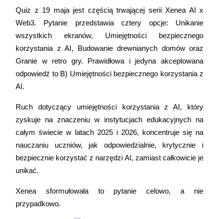
Zostań traderem kopiującym
Quiz z 19 maja jest częścią trwającej serii Xenea AI x 
Web3. Pytanie przedstawia cztery opcje: Unikanie 
Ciesz się podziałem zysków i prowizjami z kopiowania transak
wszystkich ekranów, Umiejętności bezpiecznego 
korzystania z AI, Budowanie drewnianych domów oraz 
Granie w retro gry. Prawidłowa i jedyna akceptowana 
odpowiedź to B) Umiejętności bezpiecznego korzystania z 
AI.
Ruch dotyczący umiejętności korzystania z AI, który 
zyskuje na znaczeniu w instytucjach edukacyjnych na 
Informacja
całym świecie w latach 2025 i 2026, koncentruje się na 
Analiza Big Data, w tym informacje handlowe itp.
nauczaniu uczniów, jak odpowiedzialnie, krytycznie i 
bezpiecznie korzystać z narzędzi AI, zamiast całkowicie je 
unikać.
Xenea sformułowała to pytanie celowo, a nie 
przypadkowo.