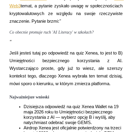
Web3
temat, a pytanie zyskało uwagę w społecznościach 
kryptowalutowych ze względu na swoje rzeczywiste 
znaczenie. Pytanie brzmi:
"
Kontrakty terminowe COIN-M
Co obecnie promuje ruch 'AI Literacy' w szkołach?
Kontrakty terminowe na kryptowaluty
"
Jeśli jesteś tutaj po odpowiedź na quiz Xenea, to jest to B) 
TradFi
Umiejętności bezpiecznego korzystania z AI. 
Instrumenty pochodne na akcje, forex, metale szlachetne i towa
Wystarczająco proste, gdy już to wiesz, ale szerszy 
kontekst tego, dlaczego Xenea wybrała ten temat dzisiaj, 
mówi sporo o kierunku, w którym zmierza platforma.
Najważniejsze wnioski
Dzisiejsza odpowiedź na quiz Xenea Wallet na 19 
maja 2026 roku to Umiejętności bezpiecznego 
korzystania z AI — wybierz opcję B i wyślij, aby 
natychmiast odebrać swoje GEMS.
Airdrop Xenea jest oficjalnie potwierdzony na trzeci 
Kontrakty terminowe na USDC