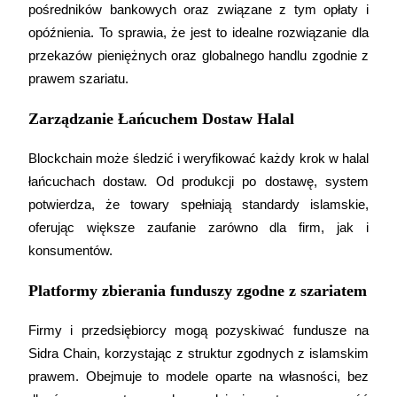
pośredników bankowych oraz związane z tym opłaty i 
opóźnienia. To sprawia, że jest to idealne rozwiązanie dla 
przekazów pieniężnych oraz globalnego handlu zgodnie z 
Stawianie
prawem szariatu.
Wysokie zyski i natychmiastowy dostęp
Zarządzanie Łańcuchem Dostaw Halal
Blockchain może śledzić i weryfikować każdy krok w halal 
łańcuchach dostaw. Od produkcji po dostawę, system 
potwierdza, że towary spełniają standardy islamskie, 
oferując większe zaufanie zarówno dla firm, jak i 
konsumentów.
Launchpool
Platformy zbierania funduszy zgodne z szariatem
Elastyczne stawianie zakładów, aby zarabiać na popularnych
tokenach
Firmy i przedsiębiorcy mogą pozyskiwać fundusze na 
Sidra Chain, korzystając z struktur zgodnych z islamskim 
prawem. Obejmuje to modele oparte na własności, bez 