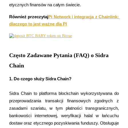
etycznych finansów na całym świecie.
BTC Welcome Rewards
Również przeczytaj
Pi Network i integracja z Chainlink: 
Deposit & Trade BTC to Share 25000 USDT prize pool!
dlaczego to jest ważne dla PI
Deposit CASHCAT & Win
Share 500000 CASHCAT prize pool
Często Zadawane Pytania (FAQ) o Sidra
Chain
Exclusive for BitMart Users
1. Do czego służy Sidra Chain?
Register & Trade to Win 500,000 USDT
Sidra Chain to platforma blockchain wykorzystywana do 
przeprowadzania transakcji finansowych zgodnych z 
zasadami szariatu, w tym płatności transgranicznych, 
Precious Metals Trading Carnival
bankowości internetowej, weryfikacji halal w łańcuchu 
Trade Gold & Silver · 33,333 USDT Bonus
dostaw oraz etycznego pozyskiwania funduszy. Obsługuje 