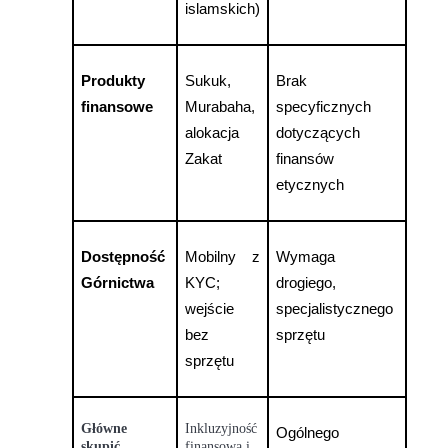
Bitrue
AI
islamskich)
Produkty 
Sukuk, 
Brak 
finansowe
Murabaha, 
specyficznych 
alokacja 
dotyczących 
Zakat
finansów 
Bitruści Partnerzy
etycznych
Dostępność 
Mobilny z 
Wymaga 
Górnictwa
KYC; 
drogiego, 
wejście 
specjalistycznego 
bez 
sprzętu
sprzętu
Afiliaci Bitrue
Aż do 65% prowizji!
Główne
Inkluzyjność
Ogólnego 
skupić
finansowa i