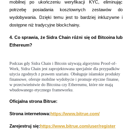
Wygraj nagrody i ekskluzywne bonusy
mobilnej po ukończeniu weryfikacji KYC, eliminując 
potrzebę posiadania kosztownych zestawów do 
Zaloguj sie
Zapisać się
wydobywania. Dzięki temu jest to bardziej inkluzywne i 
dostępne niż tradycyjne blockchainy.
4. Co sprawia, że Sidra Chain różni się od Bitcoina lub 
Ethereum?
Podczas gdy Sidra Chain i Bitcoin używają algorytmu Proof-of-
Zaloguj sie
Zapisać się
Work, Sidra Chain jest zaprojektowana specjalnie dla przypadków
użycia zgodnych z prawem szariatu. Obsługuje islamskie produkty
finansowe, oferuje mobilne wydobycie i promuje etyczne finanse,
w przeciwieństwie do Bitcoina czy Ethereumu, które nie mają
wbudowanego etycznego frameworku.
Oficjalna strona Bitrue:
Strona internetowa:
https://www.bitrue.com/
Centrum
nagród
Zarejestruj się:
https://www.bitrue.com/user/register