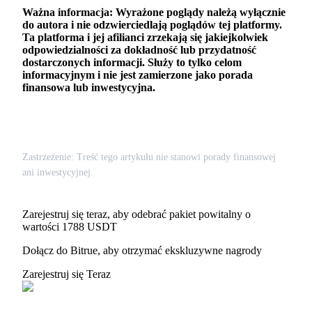
Ważna informacja: Wyrażone poglądy należą wyłącznie
do autora i nie odzwierciedlają poglądów tej platformy.
Ta platforma i jej afilianci zrzekają się jakiejkolwiek
odpowiedzialności za dokładność lub przydatność
dostarczonych informacji. Służy to tylko celom
informacyjnym i nie jest zamierzone jako porada
finansowa lub inwestycyjna.
Pobierz
aplikację Bitrue
Zastrzeżenie: Treść tego artykułu nie stanowi porady finansowej
ani inwestycyjnej.
Zarejestruj się teraz, aby odebrać pakiet powitalny o
wartości 1788 USDT
Polski
Dołącz do Bitrue, aby otrzymać ekskluzywne nagrody
Zarejestruj się Teraz