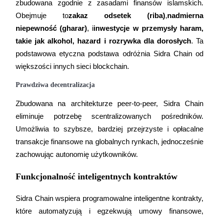
Kontrakty terminowe na USDC
zbudowana zgodnie z zasadami finansów islamskich. 
Obejmuje to
zakaz odsetek (riba)
,
nadmierna 
Kontrakty futures wykorzystujące USDC jako zabezpieczenie
niepewność (gharar)
, i
inwestycje w przemysły haram, 
takie jak alkohol, hazard i rozrywka dla dorosłych
. Ta 
podstawowa etyczna podstawa odróżnia Sidra Chain od 
większości innych sieci blockchain.
Prawdziwa decentralizacja
Zbudowana na architekturze peer-to-peer, Sidra Chain 
eliminuje potrzebę scentralizowanych pośredników. 
Kopiowanie Transakcji
Umożliwia to szybsze, bardziej przejrzyste i opłacalne 
Dołącz do najlepszych traderów
transakcje finansowe na globalnych rynkach, jednocześnie 
zachowując autonomię użytkowników.
Funkcjonalność inteligentnych kontraktów
Sidra Chain wspiera programowalne inteligentne kontrakty, 
które automatyzują i egzekwują umowy finansowe, 