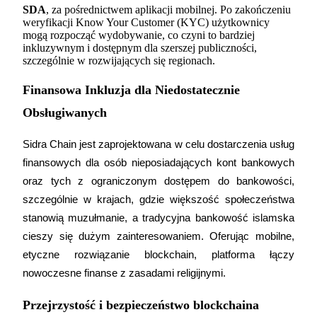
SDA
, za pośrednictwem aplikacji mobilnej. Po zakończeniu 
weryfikacji Know Your Customer (KYC) użytkownicy 
mogą rozpocząć wydobywanie, co czyni to bardziej 
inkluzywnym i dostępnym dla szerszej publiczności, 
Przewodnik
szczególnie w rozwijających się regionach.
Przewodnik dla początkujących dotyczący kontraktów futures
Finansowa Inkluzja dla Niedostatecznie
Obsługiwanych
Sidra Chain jest zaprojektowana w celu dostarczenia usług 
finansowych dla osób nieposiadających kont bankowych 
oraz tych z ograniczonym dostępem do bankowości, 
szczególnie w krajach, gdzie większość społeczeństwa 
stanowią muzułmanie, a tradycyjna bankowość islamska 
Strategie handlowe
cieszy się dużym zainteresowaniem. Oferując mobilne, 
Dowiedz się, jak zachować rentowność
etyczne rozwiązanie blockchain, platforma łączy 
nowoczesne finanse z zasadami religijnymi.
Przejrzystość i bezpieczeństwo blockchaina