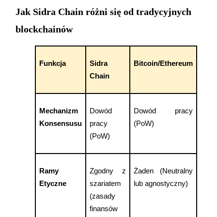
Jak Sidra Chain różni się od tradycyjnych
blockchainów
Funkcja
Sidra 
Bitcoin/Ethereum
Automatyczna inwestycja
Chain
Zdobądź długoterminowy zysk i elastyczne zainteresowania
Mechanizm 
Dowód 
Dowód pracy 
Konsensusu
pracy 
(PoW)
(PoW)
Ramy 
Zgodny z 
Żaden (Neutralny 
Etyczne
szariatem 
lub agnostyczny)
Naucz się stakingu
(zasady 
Dowiedz się, jak uzyskać dochód pasywny
finansów 