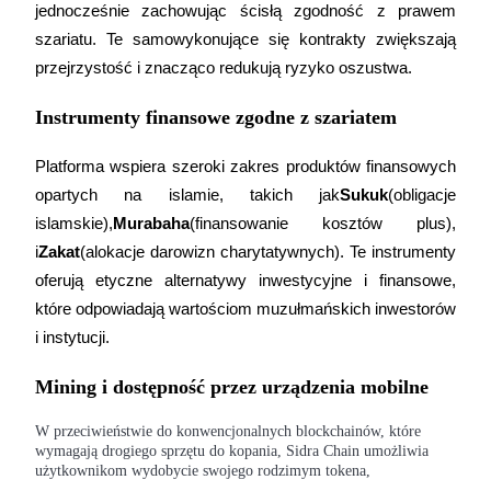
jednocześnie zachowując ścisłą zgodność z prawem 
Zostań traderem kopiującym
szariatu. Te samowykonujące się kontrakty zwiększają 
przejrzystość i znacząco redukują ryzyko oszustwa.
Ciesz się podziałem zysków i prowizjami z kopiowania
transakcji
Instrumenty finansowe zgodne z szariatem
Platforma wspiera szeroki zakres produktów finansowych 
opartych na islamie, takich jak
Sukuk
(
obligacje 
islamskie
),
Murabaha
(finansowanie kosztów plus), 
i
Zakat
(alokacje darowizn charytatywnych). Te instrumenty 
oferują etyczne alternatywy inwestycyjne i finansowe, 
które odpowiadają wartościom muzułmańskich inwestorów 
Informacja
i instytucji.
Analiza Big Data, w tym informacje handlowe itp.
Mining i dostępność przez urządzenia mobilne
W przeciwieństwie do konwencjonalnych blockchainów, które
wymagają drogiego sprzętu do kopania, Sidra Chain umożliwia
użytkownikom wydobycie swojego rodzimym tokena,