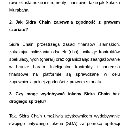
również islamskie instrumenty finansowe, takie jak Sukuk i 
Murabaha.
USDT New User Exclusive 10% APR
2. Jak Sidra Chain zapewnia zgodność z prawem 
USDT Flexible Staking | Daily Rewards
szariatu?
Sidra Chain przestrzega zasad finansów islamskich, 
BTC New User Exclusive: 6.5% APR
zakazując naliczania odsetek (riba), unikając kontraktów 
spekulacyjnych (gharar) oraz ograniczając zaangażowanie 
BTC Flexible Staking | Daily Rewards
w branże haram. Inteligentne kontrakty i narzędzia 
finansowe na platformie są sprawdzane w celu 
zapewnienia pełnej zgodności z prawem szariatu.
3. Czy mogę wydobywać tokeny Sidra Chain bez 
drogiego sprzętu?
Tak. Sidra Chain umożliwia użytkownikom wydobywanie 
Więcej wydarzeń
swojego natywnego tokena (SDA) za pomocą aplikacji 