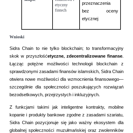
przeznaczenia 
etyczny
fintech
bez oceny 
etycznej
Wnioski
Sidra Chain to nie tylko blockchain; to transformacyjny 
Polecaj
skok w przyszłość
etyczne, zdecentralizowane finanse
. 
Zaproś przyjaciela, aby otrzymać nagrody pieniężne
Łącząc potężne możliwości technologii blockchain z 
BTC Welcome Rewards
sprawdzonymi zasadami finansów islamskich, Sidra Chain 
otwiera nowe możliwości dla wzmocnienia finansowego—
szczególnie dla społeczności poszukujących rozwiązań 
bezodsetkowych, przejrzystych i inkluzyjnych.
Z funkcjami takimi jak inteligentne kontrakty, mobilne 
kopanie i produkty bankowe zgodne z zasadami szariatu, 
Sidra Chain pozycjonuje się jako ważny ekosystem dla 
globalnej społeczności muzułmańskiej oraz zwolenników 