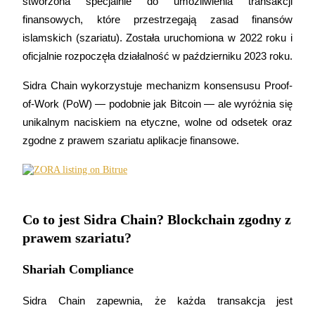
stworzona specjalnie do umożliwienia transakcji 
finansowych, które przestrzegają zasad finansów 
islamskich (szariatu). Została uruchomiona w 2022 roku i 
oficjalnie rozpoczęła działalność w październiku 2023 roku.
Kontrakty terminowe COIN-M
Sidra Chain wykorzystuje mechanizm konsensusu Proof-
Kontrakty terminowe na kryptowaluty
of-Work (PoW) — podobnie jak Bitcoin — ale wyróżnia się 
unikalnym naciskiem na etyczne, wolne od odsetek oraz 
TradFi
zgodne z prawem szariatu aplikacje finansowe.
Instrumenty pochodne na akcje, forex, metale szlachetne i
towary
Co to jest Sidra Chain? Blockchain zgodny z
prawem szariatu?
Shariah Compliance
Sidra Chain zapewnia, że każda transakcja jest 