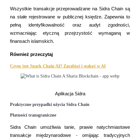
Wszystkie transakcje przeprowadzane na Sidra Chain są 
na stałe rejestrowane w publicznej księdze. Zapewnia to 
Zarabiać
pełną identyfikowalność oraz audyt zgodności, 
wzmacniając etyczną przejrzystość wymaganą w 
finansach islamskich.
Również przeczytaj
Czym jest Spark Chain AI? Zarabiaj i stakuj w AI
Mocna Świnka
Aplikacja Sidra
Codziennie zdobywaj konkurencyjne nagrody
Praktyczne przypadki użycia Sidra Chain
Płatności transgraniczne
Sidra Chain umożliwia tanie, prawie natychmiastowe 
transakcje międzynarodowe - omijając tradycyjnych 