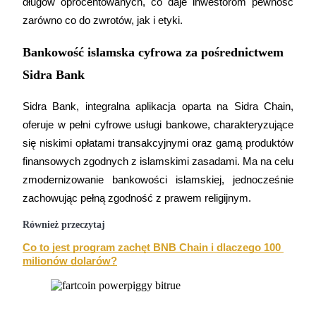
długów oprocentowanych, co daje inwestorom pewność 
zarówno co do zwrotów, jak i etyki.
Bankowość islamska cyfrowa za pośrednictwem
Sidra Bank
Blokady BTR
Sidra Bank, integralna aplikacja oparta na Sidra Chain, 
Ekskluzywne inwestycje dla posiadaczy BTR
oferuje w pełni cyfrowe usługi bankowe, charakteryzujące 
się niskimi opłatami transakcyjnymi oraz gamą produktów 
finansowych zgodnych z islamskimi zasadami. Ma na celu 
zmodernizowanie bankowości islamskiej, jednocześnie 
zachowując pełną zgodność z prawem religijnym.
Również przeczytaj
Co to jest program zachęt BNB Chain i dlaczego 100 
Pożyczki
milionów dolarów?
Usługa pożyczek wspieranych kryptowalutami