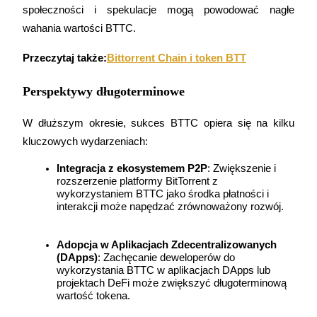
społeczności i spekulacje mogą powodować nagłe 
wahania wartości BTTC.
Blokady BTR
Przeczytaj także:
Bittorrent Chain i token BTT
Ekskluzywne inwestycje dla posiadaczy BTR
Perspektywy długoterminowe
W dłuższym okresie, sukces BTTC opiera się na kilku 
kluczowych wydarzeniach:
Integracja z ekosystemem P2P
: Zwiększenie i 
rozszerzenie platformy BitTorrent z 
wykorzystaniem BTTC jako środka płatności i 
interakcji może napędzać zrównoważony rozwój.
Pożyczki
Adopcja w Aplikacjach Zdecentralizowanych 
Usługa pożyczek wspieranych kryptowalutami
(DApps)
: Zachęcanie deweloperów do 
wykorzystania BTTC w aplikacjach DApps lub 
projektach DeFi może zwiększyć długoterminową 
wartość tokena.