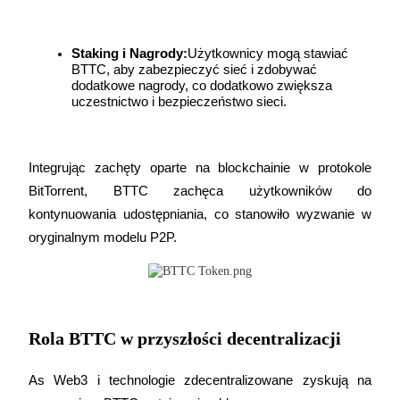
Przewodnik
Staking i Nagrody:
Użytkownicy mogą stawiać 
Przewodnik dla początkujących dotyczący kontraktów futures
BTTC, aby zabezpieczyć sieć i zdobywać 
dodatkowe nagrody, co dodatkowo zwiększa 
uczestnictwo i bezpieczeństwo sieci.
Integrując zachęty oparte na blockchainie w protokole 
BitTorrent, BTTC zachęca użytkowników do 
kontynuowania udostępniania, co stanowiło wyzwanie w 
oryginalnym modelu P2P.
Strategie handlowe
Dowiedz się, jak zachować rentowność
Rola BTTC w przyszłości decentralizacji
As Web3 i technologie zdecentralizowane zyskują na 