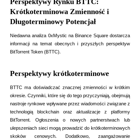
Perspektywy Rynku BTTC:
Krótkoterminowa Zmienność i
Stawianie
Długoterminowy Potencjał
Wysokie zyski i natychmiastowy dostęp
Niedawna analiza 0xMystic na Binance Square dostarcza 
informacji na temat obecnych i przyszłych perspektyw 
BitTorrent Token (BTTC).
Perspektywy krótkoterminowe
Launchpool
BTTC ma doświadczać znacznej zmienności w krótkim 
okresie. Czynniki, które się do tego przyczyniają, obejmują 
Elastyczne stawianie zakładów, aby zarabiać na popularnych
tokenach
nastroje rynkowe wpływane przez wiadomości związane z 
technologią blockchain oraz aktualizacje z platformy 
BitTorrent. Ogłoszenia o nowych partnerstwach lub 
ulepszeniach sieci mogą prowadzić do krótkoterminowych 
skoków cenowych. Dodatkowo, zaangażowanie 