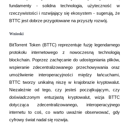
Share 500000 CASHCAT prize pool
fundamenty - solidna technologia, użyteczność w 
rzeczywistości i rozwijający się ekosystem - sugerują, że 
BTTC jest dobrze przygotowane na przyszły rozwój.
Exclusive for BitMart Users
Wnioski
Register & Trade to Win 500,000 USDT
BitTorrent Token (BTTC) reprezentuje fuzję legendarnego 
protokołu internetowego z nowoczesną technologią 
blockchain. Poprzez zachęcanie do udostępniania plików, 
Precious Metals Trading Carnival
wspieranie zdecentralizowanego przechowywania oraz 
Trade Gold & Silver · 33,333 USDT Bonus
umożliwienie interoperacyjności między łańcuchami, 
BTTC tworzy unikalną niszę w krajobrazie kryptowalut. 
Niezależnie od tego, czy jesteś początkującym, czy 
USDT New User Exclusive 10% APR
doświadczonym entuzjastą kryptowalut, wizja BTTC 
dotycząca zdecentralizowanego, interoperacyjnego 
USDT Flexible Staking | Daily Rewards
internetu to coś, co warto uważnie obserwować, gdy 
cyfrowy świat nadal się rozwija.