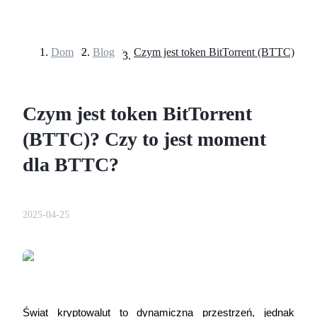
Dom
>
Blog
>
Kontrakty terminowe
Czym jest token BitTorrent
(BTTC)? Czy to jest moment
dla BTTC?
Kontrakty terminowe na USDT
2025-04-25
Kontrakty futures wykorzystujące USDT jako zabezpieczenie
Świat kryptowalut to dynamiczna przestrzeń, jednak 