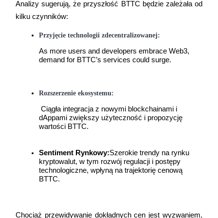
Analizy sugerują, że przyszłość BTTC będzie zależała od 
kilku czynników:
Przyjęcie technologii zdecentralizowanej:
As more users and developers embrace Web3, 
demand for BTTC’s services could surge.
Polecaj
Zaproś przyjaciela, aby otrzymać nagrody pieniężne
Rozszerzenie ekosystemu:
 Ciągła integracja z nowymi blockchainami i 
dAppami zwiększy użyteczność i propozycję 
wartości BTTC. 
Sentiment Rynkowy:
Szerokie trendy na rynku 
kryptowalut, w tym rozwój regulacji i postępy 
Deposit CASHCAT & Win
technologiczne, wpłyną na trajektorię cenową 
BTTC.
Deposit CASHCAT & Win
Chociaż przewidywanie dokładnych cen jest wyzwaniem, 