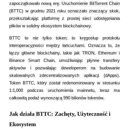
zapoczątkowało nową erę. Uruchomienie BitTorrent Chain 
Kontrakty futures wykorzystujące USDC jako zabezpieczenie
(BTTC) w grudniu 2021 roku oznaczało znaczący skok, 
przekształcając platformę z prostej sieci udostępniania 
plików w solidny ekosystem blockchainowy.
BTTC to nie tylko token; to kręgosłup protokołu 
interoperacyjności między łańcuchami. Oznacza to, że 
łączy główne blockchainy, takie jak TRON, Ethereum i 
Binance Smart Chain, umożliwiając płynne transfery 
Kopiowanie Transakcji
aktywów i pozwalając deweloperom na budowanie 
Dołącz do najlepszych traderów
skalowalnych zdecentralizowanych aplikacji (dApps). 
Token BTTC, który został redenominowany w stosunku 
1:1,000 podczas uruchomienia mainnetu, teraz ma 
całkowitą podaż wynoszącą 990 bilionów tokenów.
Jak działa BTTC: Zachęty, Użyteczność i
Ekosystem