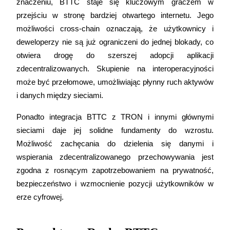
znaczeniu, BTTC staje się kluczowym graczem w 
przejściu w stronę bardziej otwartego internetu. Jego 
Zarabiać
możliwości cross-chain oznaczają, że użytkownicy i 
deweloperzy nie są już ograniczeni do jednej blokady, co 
otwiera drogę do szerszej adopcji aplikacji 
zdecentralizowanych. Skupienie na interoperacyjności 
może być przełomowe, umożliwiając płynny ruch aktywów 
i danych między sieciami.
Ponadto integracja BTTC z TRON i innymi głównymi 
Mocna Świnka
sieciami daje jej solidne fundamenty do wzrostu. 
Codziennie zdobywaj konkurencyjne nagrody
Możliwość zachęcania do dzielenia się danymi i 
wspierania zdecentralizowanego przechowywania jest 
zgodna z rosnącym zapotrzebowaniem na prywatność, 
bezpieczeństwo i wzmocnienie pozycji użytkowników w 
erze cyfrowej.