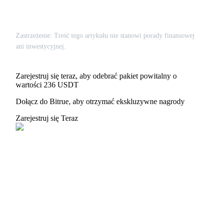
Pobierz aplikac
Zastrzeżenie: Treść tego artykułu nie stanowi porady finansowej
Bitrue
ani inwestycyjnej.
Zarejestruj się teraz, aby odebrać pakiet powitalny o
wartości 236 USDT
Dołącz do Bitrue, aby otrzymać ekskluzywne nagrody
Zarejestruj się Teraz
Polski