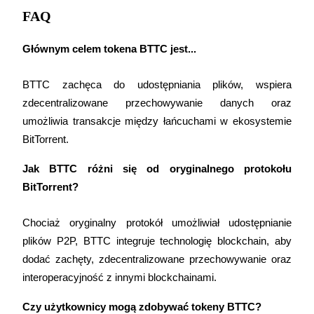
New Listing Futures Fest
FAQ
Trade New Futures, Win 200,000 USDT
Głównym celem tokena BTTC jest...
BTTC zachęca do udostępniania plików, wspiera 
Crypto World Cup 2026: Grand Finale
zdecentralizowane przechowywanie danych oraz 
77,777+3k Rewards
umożliwia transakcje między łańcuchami w ekosystemie 
BitTorrent.
Jak BTTC różni się od oryginalnego protokołu 
BitTorrent?
Chociaż oryginalny protokół umożliwiał udostępnianie 
plików P2P, BTTC integruje technologię blockchain, aby 
Więcej wydarzeń
dodać zachęty, zdecentralizowane przechowywanie oraz 
interoperacyjność z innymi blockchainami.
Wygraj nagrody i ekskluzywne bonusy
Zaloguj sie
Zapisać się
Czy użytkownicy mogą zdobywać tokeny BTTC?