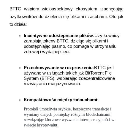
Zostań traderem kopiującym
BTTC wspiera wieloaspektowy ekosystem, zachęcając 
Ciesz się podziałem zysków i prowizjami z kopiowania transak
użytkowników do dzielenia się plikami i zasobami. Oto jak 
to działa:
Incentywne udostępnianie plików:
Użytkownicy 
zarabiają tokeny BTTC, dzieląc się plikami i 
udostępniając pasmo, co pomaga w utrzymaniu 
zdrowej i wydajnej sieci.
Przechowywanie w rozproszeniu:
BTTC jest 
używane w usługach takich jak BitTorrent File 
Informacja
System (BTFS), wspierając zdecentralizowane 
rozwiązania magazynowania.
Analiza Big Data, w tym informacje handlowe itp.
Kompaktowość między łańcuchami:
Protokół umożliwia szybkie, bezpieczne transakcje i 
wymiany danych pomiędzy różnymi blockchainami, 
rozwiązując kluczowe wyzwanie interoperacyjności w 
świecie kryptowalut.