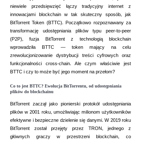
niewiele przedsięwzięć łączy tradycyjny internet z 
innowacjami blockchain w tak skuteczny sposób, jak 
BitTorrent Token (BTTC). Początkowo rozpoznawany za 
Kontrakty terminowe COIN-M
transformację udostępniania plików typu peer-to-peer 
(P2P), fuzja BitTorrent z technologią blockchain 
Kontrakty terminowe na kryptowaluty
wprowadziła BTTC — token mający na celu 
zrewolucjonizowanie dystrybucji treści cyfrowych oraz 
TradFi
funkcjonalności cross-chain. Ale czym właściwie jest 
BTTC i czy to może być jego moment na przełom?
Instrumenty pochodne na akcje, forex, metale szlachetne i towa
Co to jest BTTC? Ewolucja BitTorrentu, od udostępniania
plików do blockchainu
BitTorrent zaczął jako pionierski protokół udostępniania 
plików w 2001 roku, umożliwiając milionom użytkowników 
efektywne i bezpieczne dzielenie się danymi. W 2019 roku 
BitTorrent został przejęty przez TRON, jednego z 
głównych graczy w przestrzeni blockchain, co 
Kontrakty terminowe na USDC