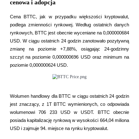
cenowa i adopcja
Cena BTTC, jak w przypadku większości kryptowalut, 
podlega zmienności rynkowej. Według ostatnich danych 
rynkowych, BTTC jest obecnie wyceniane na 0,000000684 
USD. W ciągu ostatnich 24 godzin zanotowało pozytywną 
Bitruści Partnerzy
zmianę na poziomie +7,88%, osiągając 24-godzinny 
szczyt na poziomie 0,000000696 USD oraz minimum na 
poziomie 0,000000624 USD.
Wolumen handlowy dla BTTC w ciągu ostatnich 24 godzin 
jest znaczący, z 1T BTTC wymienionych, co odpowiada 
Afiliaci Bitrue
wolumenowi 706 233 USD w USDT. BTTC obecnie 
Aż do 65% prowizji!
posiada kapitalizację rynkową w wysokości 664,04 miliona 
USD i zajmuje 94. miejsce na rynku kryptowalut.