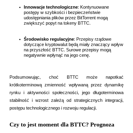
Innowacje technologiczne
: Kontynuowane 
postępy w szybkości i bezpieczeństwie 
udostępniania plików przez BitTorrent mogą 
zwiększyć popyt na tokeny BTTC.
Automatyczna inwestycja
Środowisko regulacyjne
: Przepisy rządowe 
Zdobądź długoterminowy zysk i elastyczne zainteresowania
dotyczące kryptowalut będą miały znaczący wpływ 
na przyszłość BTTC. Surowe przepisy mogą 
negatywnie wpłynąć na jego cenę.
Podsumowując, choć BTTC może napotkać 
krótkoterminową zmienność wpływaną przez dynamikę 
rynku i aktywności społeczności, jego długoterminowa 
stabilność i wzrost zależą od strategicznych integracji, 
Naucz się stakingu
postępu technologicznego i rozwoju regulacji.
Dowiedz się, jak uzyskać dochód pasywny
Bitrue
AI
Czy to jest moment dla BTTC? Prognoza