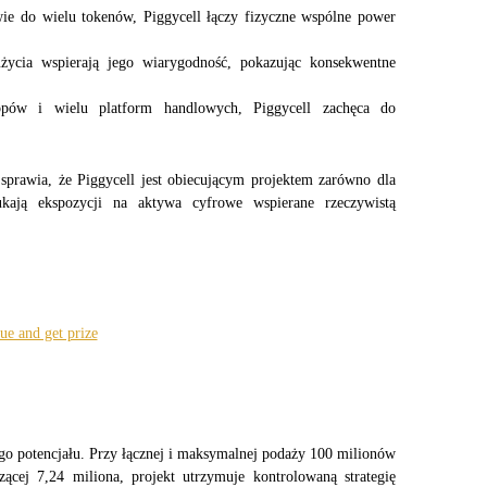
ie do wielu tokenów, Piggycell łączy fizyczne wspólne power 
cji
życia wspierają jego wiarygodność, pokazując konsekwentne 
opów i wielu platform handlowych, Piggycell zachęca do 
 sprawia, że Piggycell jest obiecującym projektem zarówno dla 
zukają ekspozycji na aktywa cyfrowe wspierane rzeczywistą 
o potencjału. Przy łącznej i maksymalnej podaży 100 milionów 
j 7,24 miliona, projekt utrzymuje kontrolowaną strategię 