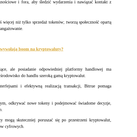
nościowe i fora, aby śledzić wydarzenia i nawiązać kontakt z 
ś więcej niż tylko sprzedaż tokenów; tworzą społeczność opartą 
aangażowanie.
e wywołają boom na kryptowaluty?
ce, ale posiadanie odpowiedniej platformy handlowej ma 
 środowisko do handlu szeroką gamą kryptowalut.
rfejsami i efektywną realizacją transakcji, Bitrue pomaga 
okenach
tym, odkrywać nowe tokeny i podejmować świadome decyzje, 
m.
zy mogą skuteczniej poruszać się po przestrzeni kryptowalut, 
wów cyfrowych.