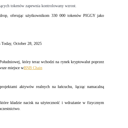
żących tokenów zapewnia kontrolowany wzrost.
rdrop, oferując użytkownikom 330 000 tokenów PIGGY jako 
ołudniowej, który teraz wchodzi na rynek kryptowalut poprzez 
wsze miejsce w
BNB Chain
 projektami aktywów realnych na łańcuchu, łącząc namacalną 
 które kładzie nacisk na użyteczność i wdrażanie w fizycznym 
uczestnictwo.