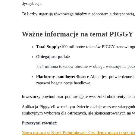
dystrybucji.
Przewodnik
Te liczby sugerują równowagę między niedoborem a dostępnością,
Przewodnik dla początkujących dotyczący kontraktów futures
Ważne informacje na temat PIGGY
Total Supply:
100 milionów tokenów PIGGY stanowi ogól
Obiegająca podaż:
7,24 miliona tokenów obecnie w obiegu wskazuje na pocz
Platformy handlowe:
Binance Alpha jest potwierdzone 
zapewni bogate opcje handlowe.
Strategie handlowe
Dowiedz się, jak zachować rentowność
Inwestorzy powinni brać pod uwagę te wskaźniki obok sentymentu
Aplikacja Piggycell w realnym świecie dodaje warstwę wiarygodno
atrakcyjnym wyborem dla ostrożnych, ale skoncentrowanych na w
Przeczytaj również:
Nowa ustawa w Korei Południowej: Czy firmy mogą teraz two