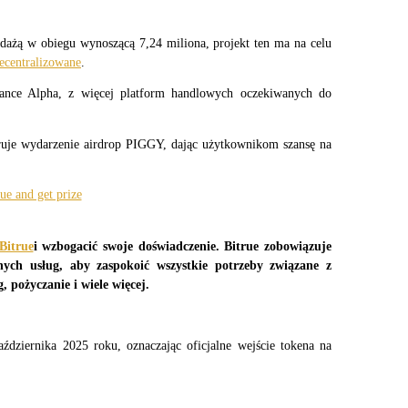
ażą w obiegu wynoszącą 7,24 miliona, projekt ten ma na celu 
decentralizowane
.
ance Alpha, z więcej platform handlowych oczekiwanych do 
ruje wydarzenie airdrop PIGGY, dając użytkownikom szansę na 
ry
Bitrue
i wzbogacić swoje doświadczenie. Bitrue zobowiązuje 
ych usług, aby zaspokoić wszystkie potrzeby związane z 
 pożyczanie i wiele więcej.
dziernika 2025 roku, oznaczając oficjalne wejście tokena na 