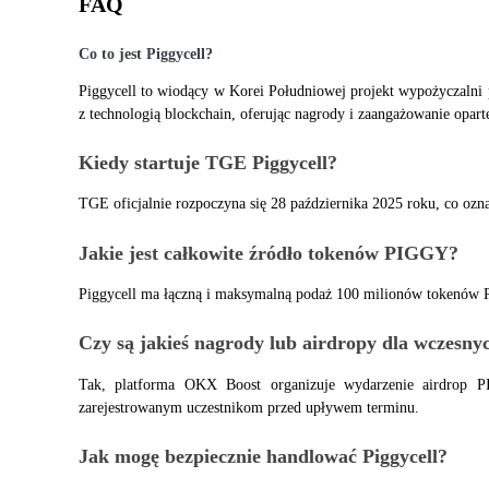
FAQ
Co to jest Piggycell?
Blokady BTR
Piggycell to wiodący w Korei Południowej projekt wypożyczalni 
Ekskluzywne inwestycje dla posiadaczy BTR
z technologią blockchain, oferując nagrody i zaangażowanie opart
Kiedy startuje TGE Piggycell?
TGE oficjalnie rozpoczyna się 28 października 2025 roku, co ozna
Jakie jest całkowite źródło tokenów PIGGY?
Piggycell ma łączną i maksymalną podaż 100 milionów tokenów P
Pożyczki
Czy są jakieś nagrody lub airdropy dla wczesny
Usługa pożyczek wspieranych kryptowalutami
Tak, platforma OKX Boost organizuje wydarzenie airdrop 
zarejestrowanym uczestnikom przed upływem terminu.
Jak mogę bezpiecznie handlować Piggycell?