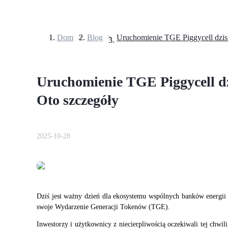
Dom
>
Blog
>
Kontrakty terminowe
Uruchomienie TGE Piggycell dzi
Oto szczegóły
2025-10-28
Kontrakty terminowe na USDT
Kontrakty futures wykorzystujące USDT jako zabezpieczenie
Dziś jest ważny dzień dla ekosystemu wspólnych banków energii
swoje Wydarzenie Generacji Tokenów (TGE).
Inwestorzy i użytkownicy z niecierpliwością oczekiwali tej chwil