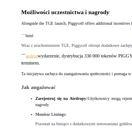
Zarabiać
Możliwości uczestnictwa i nagrody
Alongside the TGE launch, Piggycell offers additional incentives 
Wraz z uruchomieniem TGE, Piggycell oferuje dodatkowe zachęty
```
wydarzenie, dystrybucja 330 000 tokenów PIGGY d
airdrop
terminem.
Mocna Świnka
Ta inicjatywa zachęca do zaangażowania społeczności i pomaga w 
Codziennie zdobywaj konkurencyjne nagrody
Jak angażować
Zarejestruj się na Airdropy:
Użytkownicy mogą rejestr
nagrody.
Monitor Listings:
Pozostań na bieżąco z dodatkowymi notowaniami giełdow