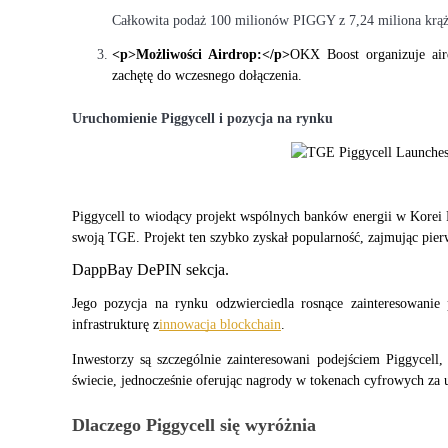
Całkowita podaż 100 milionów PIGGY z 7,24 miliona krą
Kontrakty futures wykorzystujące USDC jako zabezpieczenie
<p>Możliwości Airdrop:</p>
OKX Boost organizuje ai
zachętę do wczesnego dołączenia.
Uruchomienie Piggycell i pozycja na rynku
Piggycell to wiodący projekt wspólnych banków energii w Korei P
Kopiowanie Transakcji
swoją TGE. Projekt ten szybko zyskał popularność, zajmując pier
Dołącz do najlepszych traderów
DappBay DePIN sekcja.
Jego pozycja na rynku odzwierciedla rosnące zainteresowanie
infrastrukturę z
innowacja blockchain
.
Inwestorzy są szczególnie zainteresowani podejściem Piggycell,
świecie, jednocześnie oferując nagrody w tokenach cyfrowych za 
Dlaczego Piggycell się wyróżnia