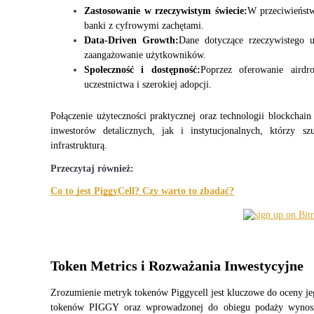
Zostań traderem kopiującym
Zastosowanie w rzeczywistym świecie:
W przeciwieństw
banki z cyfrowymi zachętami.
Ciesz się podziałem zysków i prowizjami z kopiowania transak
Data-Driven Growth:
Dane dotyczące rzeczywistego u
zaangażowanie użytkowników.
Społeczność i dostępność:
Poprzez oferowanie airdr
uczestnictwa i szerokiej adopcji.
Połączenie użyteczności praktycznej oraz technologii blockchain
inwestorów detalicznych, jak i instytucjonalnych, którzy s
infrastrukturą.
Przeczytaj również:
Informacja
Co to jest PiggyCell? Czy warto to zbadać?
Analiza Big Data, w tym informacje handlowe itp.
Token Metrics i Rozważania Inwestycyjne
Zrozumienie metryk tokenów Piggycell jest kluczowe do oceny jeg
tokenów PIGGY oraz wprowadzonej do obiegu podaży wynoszące