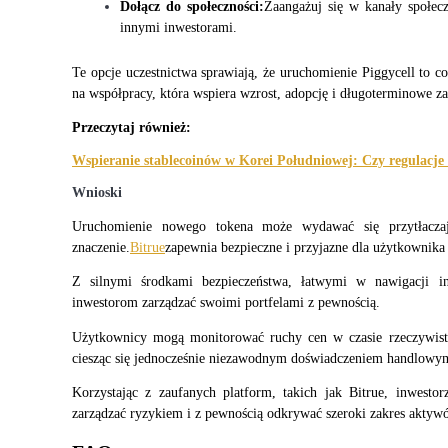
Dołącz do społeczności:
Zaangażuj się w kanały społecz
innymi inwestorami.
Stawianie
Wysokie zyski i natychmiastowy dostęp
Te opcje uczestnictwa sprawiają, że uruchomienie Piggycell to co
na współpracy, która wspiera wzrost, adopcję i długoterminowe z
Przeczytaj również:
Wspieranie stablecoinów w Korei Południowej: Czy regulacj
Wnioski
Uruchomienie nowego tokena może wydawać się przytłaczają
znaczenie.
Bitrue
zapewnia bezpieczne i przyjazne dla użytkownika
Launchpool
Z silnymi środkami bezpieczeństwa, łatwymi w nawigacji inte
inwestorom zarządzać swoimi portfelami z pewnością.
Elastyczne stawianie zakładów, aby zarabiać na popularnych t
Użytkownicy mogą monitorować ruchy cen w czasie rzeczywis
ciesząc się jednocześnie niezawodnym doświadczeniem handlowy
Korzystając z zaufanych platform, takich jak Bitrue, inwestor
zarządzać ryzykiem i z pewnością odkrywać szeroki zakres akty