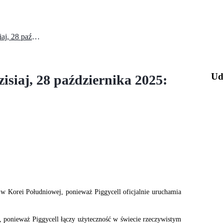
Uruchomienie TGE Piggycell dzisiaj, 28 października 2025: Oto szczegóły
Ud
siaj, 28 października 2025:
 w Korei Południowej, ponieważ Piggycell oficjalnie uruchamia
i, ponieważ Piggycell łączy użyteczność w świecie rzeczywistym 