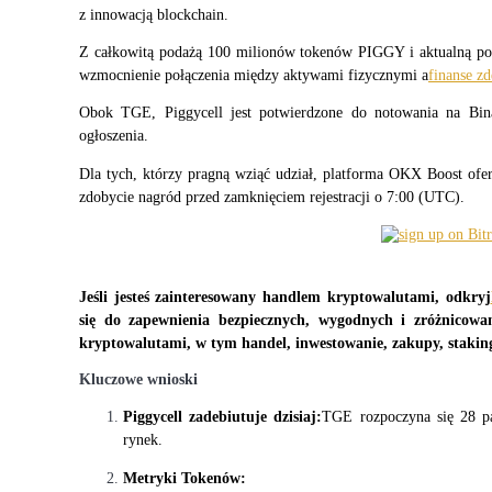
z innowacją blockchain.
Z całkowitą podażą 100 milionów tokenów PIGGY i aktualną pod
wzmocnienie połączenia między aktywami fizycznymi a
finanse z
Kontrakty terminowe COIN-M
Obok TGE, Piggycell jest potwierdzone do notowania na Bin
ogłoszenia.
Kontrakty terminowe na kryptowaluty
Dla tych, którzy pragną wziąć udział, platforma OKX Boost ofe
zdobycie nagród przed zamknięciem rejestracji o 7:00 (UTC).
TradFi
Instrumenty pochodne na akcje, forex, metale szlachetne i towa
Jeśli jesteś zainteresowany handlem kryptowalutami, odkryj
się do zapewnienia bezpiecznych, wygodnych i zróżnicowan
kryptowalutami, w tym handel, inwestowanie, zakupy, staking,
Kluczowe wnioski
Piggycell zadebiutuje dzisiaj:
TGE rozpoczyna się 28 paź
rynek.
Kontrakty terminowe na USDC
Metryki Tokenów: 