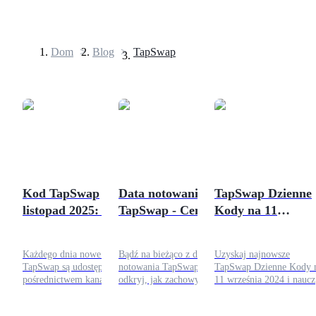
Dom
>
Blog
>
TapSwap
Kontrakty terminowe
Kod TapSwap
Data notowania
TapSwap Dzienne
listopad 2025: Pełna
TapSwap - Cena
Kody na 11
Kontrakty terminowe na USDT
odpowiedź i pełna
$TAPS po
września 2024
Kontrakty futures wykorzystujące USDT jako zabezpieczenie
lista
notowaniu
Każdego dnia nowe kody
Bądź na bieżąco z datą
Uzyskaj najnowsze
TapSwap są udostępniane za
notowania TapSwap i
TapSwap Dzienne Kody 
pośrednictwem kanałów
odkryj, jak zachowywała się
11 września 2024 i naucz
społecznościowych i
cena $TAPS po debiucie na
się, jak skutecznie je
zaufanych trackerów, takich
giełdzie. Dowiedz się o
wykorzystać. Zwiększ