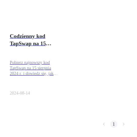
Kontrakty terminowe na USDC
bieżąco z najnowszymi
swoich zarobków w grze.
pozycjonując projekt tak,
kodami dzięki codziennym
Bądź na bieżąco z
aby rozwijał się w
Kontrakty futures wykorzystujące USDC jako zabezpieczenie
artykułom na Bitrue.
dodatkowymi poradami i
krajobrazie
kodami, które jeszcze
kryptowalutowym.
bardziej poprawią
doświadczenie z TapSwap.
Codzienny kod
TapSwap na 15
sierpnia 2024 r.:
zdobądź swój teraz
Pobierz najnowszy kod
TapSwap na 15 sierpnia
2024 r. i dowiedz się, jak
Kopiowanie Transakcji
go efektywnie wykorzystać.
Zwiększa wydajność gry i
Dołącz do najlepszych traderów
zarobki w monetach dzięki
2024-08-14
wskazówkom
strategicznym. Odwiedź
blog Bitrue, aby uzyskać
codzienne aktualizacje i nie
tylko.
1