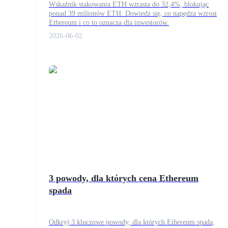
Wskaźnik stakowania ETH wzrasta do 32,4%, blokując
ponad 39 milionów ETH. Dowiedz się, co napędza wzrost
Ethereum i co to oznacza dla inwestorów.
2026-06-02
Kontrakty terminowe COIN-M
Kontrakty terminowe na kryptowaluty
TradFi
Instrumenty pochodne na akcje, forex, metale szlachetne i towa
3 powody, dla których cena Ethereum
spada
Kontrakty terminowe na USDC
Odkryj 3 kluczowe powody, dla których Ethereum spada,