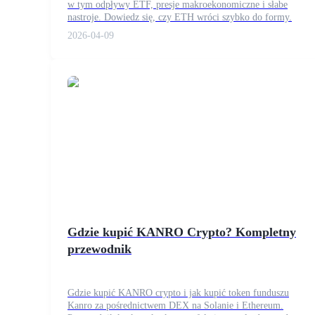
w tym odpływy ETF, presje makroekonomiczne i słabe
Kontrakty futures wykorzystujące USDC jako zabezpieczenie
nastroje. Dowiedz się, czy ETH wróci szybko do formy.
2026-04-09
Kopiowanie Transakcji
Dołącz do najlepszych traderów
Gdzie kupić KANRO Crypto? Kompletny
przewodnik
Gdzie kupić KANRO crypto i jak kupić token funduszu
Kanro za pośrednictwem DEX na Solanie i Ethereum.