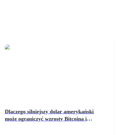
Dlaczego silniejszy dolar amerykański
może ograniczyć wzrosty Bitcoina i
Ethereum w maju 2026 roku?