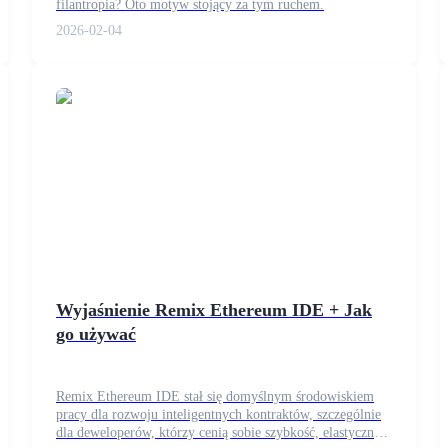
filantropia? Oto motyw stojący za tym ruchem.
2026-02-04
cji
Wyjaśnienie Remix Ethereum IDE + Jak
go używać
Remix Ethereum IDE stał się domyślnym środowiskiem
pracy dla rozwoju inteligentnych kontraktów, szczególnie
dla deweloperów, którzy cenią sobie szybkość, elastyczność