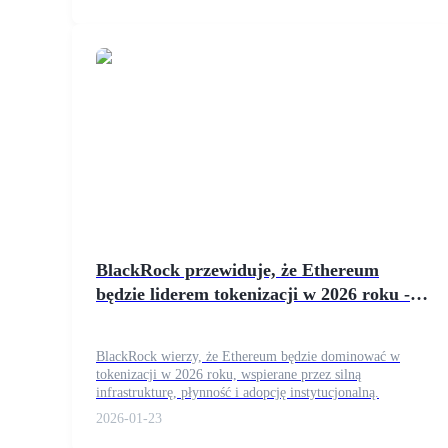
Zarabiać
Mocna Świnka
BlackRock przewiduje, że Ethereum
Codziennie zdobywaj konkurencyjne nagrody
będzie liderem tokenizacji w 2026 roku - co
to oznacza dla ETH
BlackRock wierzy, że Ethereum będzie dominować w
tokenizacji w 2026 roku, wspierane przez silną
infrastrukturę, płynność i adopcję instytucjonalną.
2026-01-23