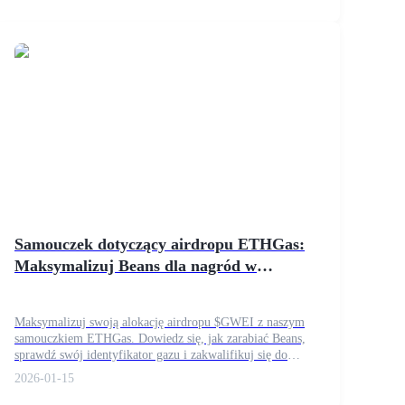
Samouczek dotyczący airdropu ETHGas:
Maksymalizuj Beans dla nagród w
tokenach $GWEI
Maksymalizuj swoją alokację airdropu $GWEI z naszym
samouczkiem ETHGas. Dowiedz się, jak zarabiać Beans,
sprawdź swój identyfikator gazu i zakwalifikuj się do
zrzutu "Genesis Harvest".
2026-01-15