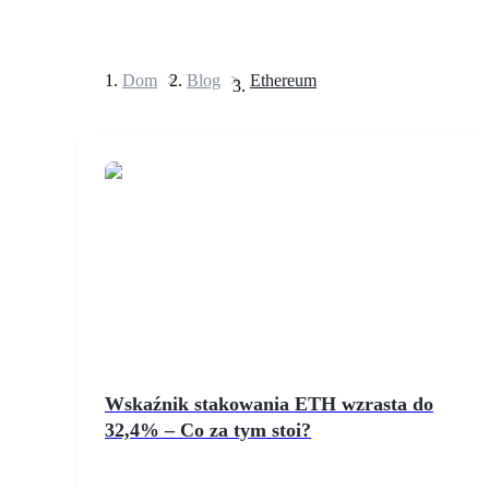
Dom
>
Blog
>
Ethereum
Kontrakty terminowe
Kontrakty terminowe na USDT
Kontrakty futures wykorzystujące USDT jako zabezpieczenie
Wskaźnik stakowania ETH wzrasta do
32,4% – Co za tym stoi?