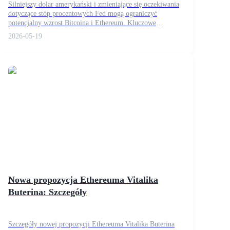
Silniejszy dolar amerykański i zmieniające się oczekiwania
dotyczące stóp procentowych Fed mogą ograniczyć
potencjalny wzrost Bitcoina i Ethereum. Kluczowe
poziomy BTC i ETH, które traderzy obserwują w tym
2026-05-19
miesiącu.
Nowa propozycja Ethereuma Vitalika
Buterina: Szczegóły
Szczegóły nowej propozycji Ethereuma Vitalika Buterina