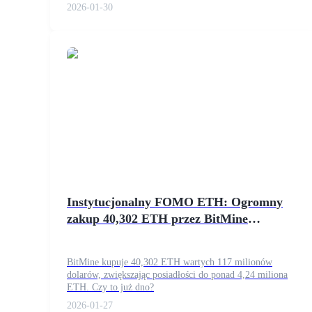
dotacje na bezpieczeństwo Ethereum.
2026-01-30
Przewodnik
Przewodnik dla początkujących dotyczący kontraktów futures
Strategie handlowe
Instytucjonalny FOMO ETH: Ogromny
zakup 40,302 ETH przez BitMine
Dowiedz się, jak zachować rentowność
sygnalizuje dno?
BitMine kupuje 40,302 ETH wartych 117 milionów
dolarów, zwiększając posiadłości do ponad 4,24 miliona
ETH. Czy to już dno?
2026-01-27