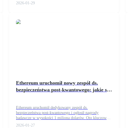
i brak oporów w konfiguracji. Stworzony jako otwarte,
2026-01-29
oparte na przeglądarce środowisko, Remix pozwala
użytkownikom pisać, kompilować, testować i wdrażać
kontrakty w Solidity bezpośrednio z interfejsu webowego.
Jego projekt sprzyja natychmiastowości, co czyni go
narzędziem pierwszego wyboru do szybkiego
prototypowania, audytów, edukacji i rozwoju
eksploracyjnego.
Ethereum uruchomił nowy zespół ds.
bezpieczeństwa post-kwantowego: jakie są
zadania?
Ethereum uruchomił dedykowany zespół ds.
bezpieczeństwa post-kwantowego i ogłosił nagrody
badawcze w wysokości 1 miliona dolarów. Oto kluczowe
zadania, cele i co to oznacza dla przyszłego bezpieczeństwa
2026-01-27