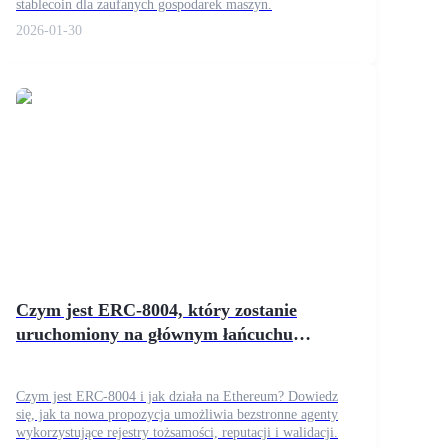
stablecoin dla zaufanych gospodarek maszyn.
2026-01-30
Czym jest ERC-8004, który zostanie
uruchomiony na głównym łańcuchu
Ethereum?
Czym jest ERC-8004 i jak działa na Ethereum? Dowiedz
się, jak ta nowa propozycja umożliwia bezstronne agenty
wykorzystujące rejestry tożsamości, reputacji i walidacji.