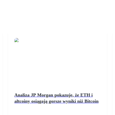
Analiza JP Morgan pokazuje, że ETH i
altcoiny osiągają gorsze wyniki niż Bitcoin