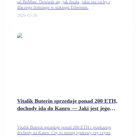
od BitMine. Dowiedz się, jak działa, jakie ma cechy i
dlaczego dominuje w stakingu Ethereum.
2026-03-26
Vitalik Buterin sprzedaje ponad 200 ETH,
dochody idą do Kanro — Jaki jest jego
motyw?
Vitalik Buterin sprzedaje ponad 200 ETH i przekazuje
dochody na Kanro. Czy to timing rynkowy czy czysta