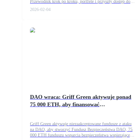
Przewodnik krok po kroku, portfele i przyszły dostęp do
Zostań traderem kopiującym
Bitrue.
2026-02-04
Ciesz się podziałem zysków i prowizjami z kopiowania transak
Informacja
Analiza Big Data, w tym informacje handlowe itp.
DAO wraca: Griff Green aktywuje ponad
75 000 ETH, aby finansować
bezpieczeństwo Ethereum w 2026 roku
Griff Green aktywuje niezaakceptowane fundusze z ataku
na DAO, aby stworzyć Fundusz Bezpieczeństwa DAO, 75
000 ETH funduszu wsparcia bezpieczeństwa wspierającego