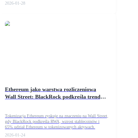
2026-01-28
Ethereum jako warstwa rozliczeniowa
Wall Street: BlackRock podkreśla trendy
tokenizacji
Tokenizacja Ethereum zyskuje na znaczeniu na Wall Street,
gdy BlackRock podkreśla RWA, wzrost stablecoinów i
65% udział Ethereum w tokenizowanych aktywach.
2026-01-24