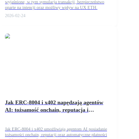
wyjaśnione, w tym symulacja transakcji, bezpieczeństwo
oparte na intencji oraz możliwy wpływ na UX ETH.
2026-02-24
Jak ERC-8004 i x402 napędzają agentów
AI: tożsamość onchain, reputacja i
automatyczne płatności stablecoin
Jak ERC-8004 i x402 umożliwiają agentom AI posiadanie
tożsamości onchain, reputacji oraz automatyczne płatności