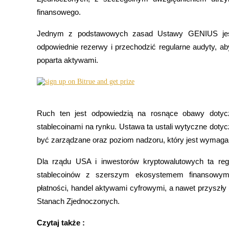
finansowego.
Jednym z podstawowych zasad Ustawy GENIUS jest
Kontrakty terminowe COIN-M
odpowiednie rezerwy i przechodzić regularne audyty, ab
poparta aktywami.
Kontrakty terminowe na kryptowaluty
TradFi
Ruch ten jest odpowiedzią na rosnące obawy dotycz
Instrumenty pochodne na akcje, forex, metale szlachetne i towa
stablecoinami na rynku. Ustawa ta ustali wytyczne dotyc
być zarządzane oraz poziom nadzoru, który jest wymaga
Dla rządu USA i inwestorów kryptowalutowych ta regu
stablecoinów z szerszym ekosystemem finansowym.
płatności, handel aktywami cyfrowymi, a nawet przyszł
Stanach Zjednoczonych.
Kontrakty terminowe na USDC
Czytaj także :