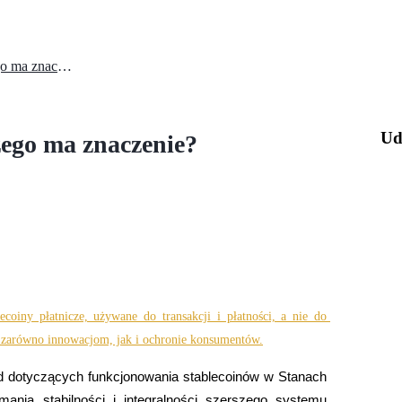
Akt GENIUS: Czym jest i dlaczego ma znaczenie?
Ud
ego ma znaczenie?
coiny płatnicze, używane do transakcji i płatności, a nie do 
ja zarówno innowacjom, jak i ochronie konsumentów.
d dotyczących funkcjonowania stablecoinów w Stanach 
nia stabilności i integralności szerszego systemu 