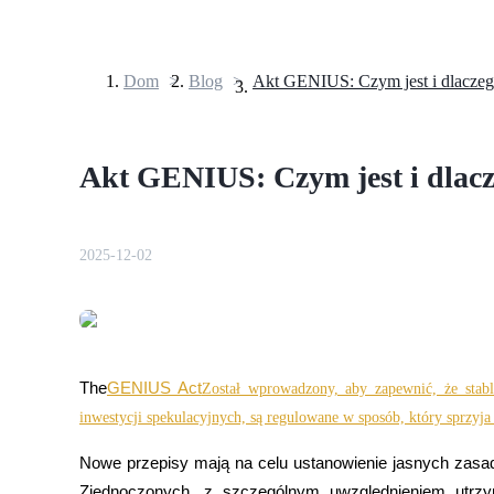
Dom
>
Blog
>
Kontrakty terminowe
Akt GENIUS: Czym jest i dlacz
2025-12-02
Kontrakty terminowe na USDT
Kontrakty futures wykorzystujące USDT jako zabezpieczenie
The
GENIUS Act
Został wprowadzony, aby zapewnić, że stable
inwestycji spekulacyjnych, są regulowane w sposób, który sprzy
Nowe przepisy mają na celu ustanowienie jasnych zasa
Zjednoczonych, z szczególnym uwzględnieniem utrzyma