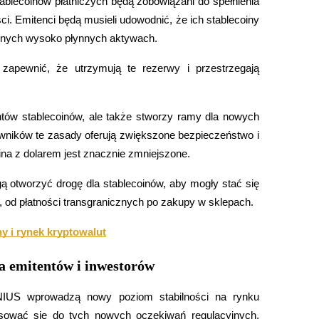
blecoinów płatniczych będą zobowiązani do spełnienia 
. Emitenci będą musieli udowodnić, że ich stablecoiny 
 innych wysoko płynnych aktywach.
apewnić, że utrzymują te rezerwy i przestrzegają 
ntów stablecoinów, ale także stworzy ramy dla nowych 
owników te zasady oferują zwiększone bezpieczeństwo i 
ina z dolarem jest znacznie zmniejszone.
ą otworzyć drogę dla stablecoinów, aby mogły stać się 
od płatności transgranicznych po zakupy w sklepach.
 i rynek kryptowalut
a emitentów i inwestorów
US wprowadzą nowy poziom stabilności na rynku 
osować się do tych nowych oczekiwań regulacyjnych, 