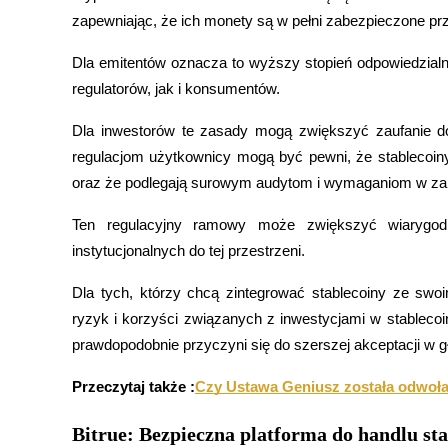
zapewniając, że ich monety są w pełni zabezpieczone prz
Zarabiać
Dla emitentów oznacza to wyższy stopień odpowiedzialn
regulatorów, jak i konsumentów.
Dla inwestorów te zasady mogą zwiększyć zaufanie do
regulacjom użytkownicy mogą być pewni, że stablecoiny
oraz że podlegają surowym audytom i wymaganiom w zakr
Ten regulacyjny ramowy może zwiększyć wiarygodno
Mocna Świnka
instytucjonalnych do tej przestrzeni.
Codziennie zdobywaj konkurencyjne nagrody
Dla tych, którzy chcą zintegrować stablecoiny ze swoi
ryzyk i korzyści związanych z inwestycjami w stablecoi
prawdopodobnie przyczyni się do szerszej akceptacji w
Przeczytaj także :
Czy Ustawa Geniusz została odwoł
Bitrue: Bezpieczna platforma do handlu st