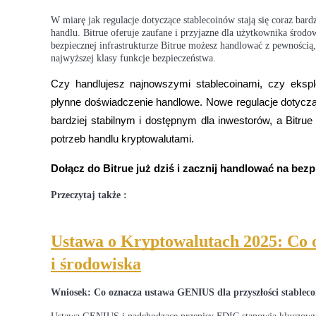
W miarę jak regulacje dotyczące stablecoinów stają się coraz bard
Stawianie
handlu. Bitrue oferuje zaufane i przyjazne dla użytkownika środo
bezpiecznej infrastrukturze Bitrue możesz handlować z pewnością
Wysokie zyski i natychmiastowy dostęp
najwyższej klasy funkcje bezpieczeństwa.
Czy handlujesz najnowszymi stablecoinami, czy eksplo
płynne doświadczenie handlowe. Nowe regulacje dotyczą
bardziej stabilnym i dostępnym dla inwestorów, a Bitrue
potrzeb handlu kryptowalutami.
Dołącz do Bitrue już dziś i zacznij handlować na bezp
Launchpool
Przeczytaj także :
Elastyczne stawianie zakładów, aby zarabiać na popularnych t
Ustawa o Kryptowalutach 2025: Co 
i środowiska
Wniosek: Co oznacza ustawa GENIUS dla przyszłości stablec