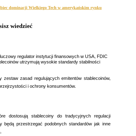
biec dominacji Wielkiego Tech w amerykańskim rynku
isz wiedzieć
uczowy regulator instytucji finansowych w USA, FDIC 
blecoinów utrzymują wysokie standardy stabilności 
zestaw zasad regulujących emitentów stablecoinów, 
rzejrzystości i ochrony konsumentów.
e dostosują stablecoiny do tradycyjnych regulacji 
y będą przestrzegać podobnych standardów jak inne 
.