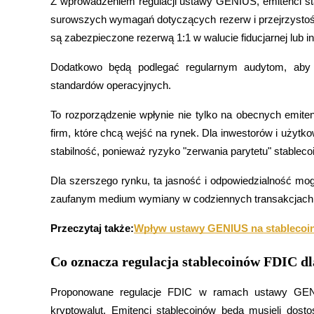
Z wprowadzeniem regulacji ustawy GENIUS, emitenci sta
surowszych wymagań dotyczących rezerw i przejrzystości
Przewodnik
są zabezpieczone rezerwą 1:1 w walucie fiducjarnej lub
Przewodnik dla początkujących dotyczący kontraktów futures
Dodatkowo będą podlegać regularnym audytom, aby z
standardów operacyjnych.
To rozporządzenie wpłynie nie tylko na obecnych emite
firm, które chcą wejść na rynek. Dla inwestorów i użytk
stabilność, ponieważ ryzyko "zerwania parytetu" stableco
Dla szerszego rynku, ta jasność i odpowiedzialność mog
Strategie handlowe
zaufanym medium wymiany w codziennych transakcjach, 
Dowiedz się, jak zachować rentowność
Przeczytaj także:
Wpływ ustawy GENIUS na stablecoiny
Co oznacza regulacja stablecoinów FDIC dl
Proponowane regulacje FDIC w ramach ustawy GENI
kryptowalut. Emitenci stablecoinów będą musieli dost