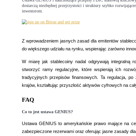
Ustawa GENIUS i nadchodzące przepisy FDIC stanowią kluczowy
dostarczą niezbędnej przejrzystości i struktury szybko rozwijając
inwestorom.
Blokady BTR
Ekskluzywne inwestycje dla posiadaczy BTR
Z wprowadzeniem jasnych zasad dla emitentów stablecoi
do większego udziału na rynku, wspierając zarówno inno
W miarę jak stablecoiny nadal odgrywają integralną
stworzyć ramy regulacyjne, które wspierają ich rozwój
tradycyjnych przepisów finansowych. Ta regulacja, po
krajów, kształtując przyszłość aktywów cyfrowych na cał
Pożyczki
FAQ
Usługa pożyczek wspieranych kryptowalutami
Co to jest ustawa GENIUS?
Ustawa GENIUS to amerykańskie prawo mające na celu 
zabezpieczone rezerwami oraz oferując jasne zasady dla