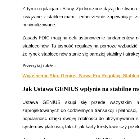
Zostań traderem kopiującym
Z tymi regulacjami Stany Zjednoczone dążą do stworzen
Ciesz się podziałem zysków i prowizjami z kopiowania transak
związane z stablecoinami, jednocześnie zapewniając, ż
minimalizowane.
Zasady FDIC mają na celu ustanowienie fundamentów, na
stablecoinów. Ta jasność regulacyjna pomoże wzbudzić 
że rynek stablecoinów stanie się bardziej stabilny i atrak
Przeczytaj także :
Wyjaśnienie Aktu Genius: Nowa Era Regulacji Stable
Informacja
Jak Ustawa GENIUS wpłynie na stabilne mo
Analiza Big Data, w tym informacje handlowe itp.
Ustawa GENIUS skupi się przede wszystkim na p
zaprojektowanych do codziennych transakcji i płatności,
popularność dzięki swojej zdolności do utrzymywania sta
systemów płatności, takich jak karty kredytowe czy prz