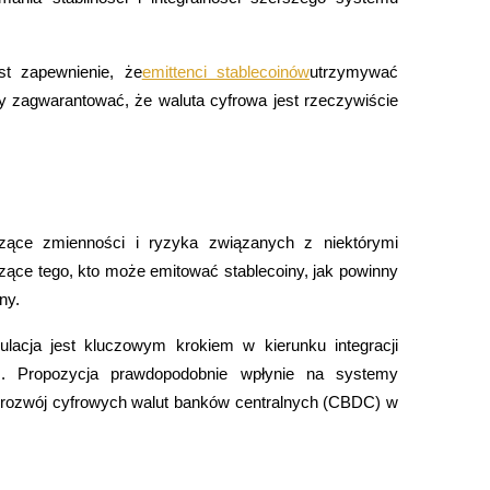
 zapewnienie, że
emittenci stablecoinów
utrzymywać 
y zagwarantować, że waluta cyfrowa jest rzeczywiście 
ące zmienności i ryzyka związanych z niektórymi 
ry
zące tego, kto może emitować stablecoiny, jak powinny 
ny.
lacja jest kluczowym krokiem w kierunku integracji 
 Propozycja prawdopodobnie wpłynie na systemy 
y rozwój cyfrowych walut banków centralnych (CBDC) w 