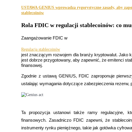
Kontrakty futures wykorzystujące USDC jako zabezpieczenie
USTAWA GENIUS wprowadza rygorystyczne zasady, aby zapo
stablecoinów
Rola FDIC w regulacji stablecoinów: co mus
Zaangażowanie FDIC w
Regulacja stablecoinów
jest znaczącym rozwojem dla branży kryptowalut. Jako kl
jest dobrze przygotowany, aby zapewnić, że emitenci sta
finansowej.
Kopiowanie Transakcji
Zgodnie z ustawą GENIUS, FDIC zaproponuje pierwszy 
Dołącz do najlepszych traderów
ustalając wymagania dotyczące zabezpieczenia rezerw, p
Ta propozycja ustanowi także ramy regulacyjne, któr
finansowych. Zasadniczo FDIC zapewni, że stablecoin
instrumenty rynku pieniężnego, takie jak gotówka cyfrowa