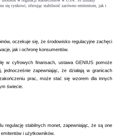
 moment w regulacji stablecoinów w USA. Te zmiany
emu się rynkowi, oferując stabilność zarówno emitentom, jak i
nów, oczekuje się, że środowisko regulacyjne zachęci 
wacje, jak i ochronę konsumentów.
 rolę w cyfrowych finansach, ustawa GENIUS pomoże 
, jednocześnie zapewniając, że działają w granicach 
 zakończeniu prac, może stać się wzorem dla innych 
ym świecie.
regulację stabilnych monet, zapewniając, że są one 
 emitentów i użytkowników.