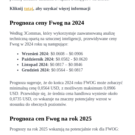
Kliknij
tutaj
, aby uzyskać więcej informacji
Zostań traderem kopiującym
Ciesz się podziałem zysków i prowizjami z kopiowania
Prognoza ceny Fwog na 2024
transakcji
Według 3Commas, który wykorzystuje zaawansowaną analizę
techniczną opartą na sztucznej inteligencji, przewidywane ceny
Fwog w 2024 roku są następujące:
Wrzesień 2024:
$0.0608 – $0.0906
Październik 2024:
$0.0582 - $0.0620
Listopad 2024:
$0.0817 – $0.0846
Grudzień 2024:
$0.0564 - $0.0817
Prognoza sugeruje, że do końca 2024 roku FWOG może zobaczyć
Informacja
minimalną cenę 0,0564 USD, z możliwym maksimum 0,0906
USD. Przewiduje się, że średnia cena handlowa wyniesie około
Analiza Big Data, w tym informacje handlowe itp.
0,0735 USD, co wskazuje na znaczny potencjalny wzrost w
stosunku do obecnych poziomów.
Prognoza cen Fwog na rok 2025
Prognozy na rok 2025 wskazują na potencjalnie rok dla FWOG: