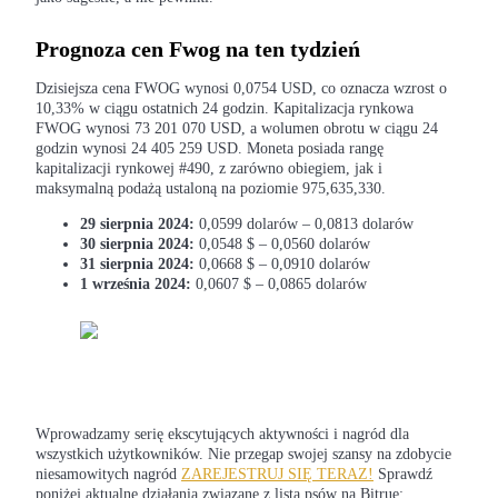
Kontrakty terminowe na USDC
Kontrakty futures wykorzystujące USDC jako zabezpieczenie
Prognoza cen Fwog na ten tydzień
Dzisiejsza cena FWOG wynosi 0,0754 USD, co oznacza wzrost o
10,33% w ciągu ostatnich 24 godzin. Kapitalizacja rynkowa
FWOG wynosi 73 201 070 USD, a wolumen obrotu w ciągu 24
godzin wynosi 24 405 259 USD. Moneta posiada rangę
kapitalizacji rynkowej #490, z zarówno obiegiem, jak i
maksymalną podażą ustaloną na poziomie 975,635,330.
29 sierpnia 2024:
0,0599 dolarów – 0,0813 dolarów
30 sierpnia 2024:
0,0548 $ – 0,0560 dolarów
31 sierpnia 2024:
0,0668 $ – 0,0910 dolarów
Kopiowanie Transakcji
1 września 2024:
0,0607 $ – 0,0865 dolarów
Dołącz do najlepszych traderów
Wprowadzamy serię ekscytujących aktywności i nagród dla
wszystkich użytkowników. Nie przegap swojej szansy na zdobycie
niesamowitych nagród
ZAREJESTRUJ SIĘ TERAZ!
Sprawdź
poniżej aktualne działania związane z listą psów na Bitrue: