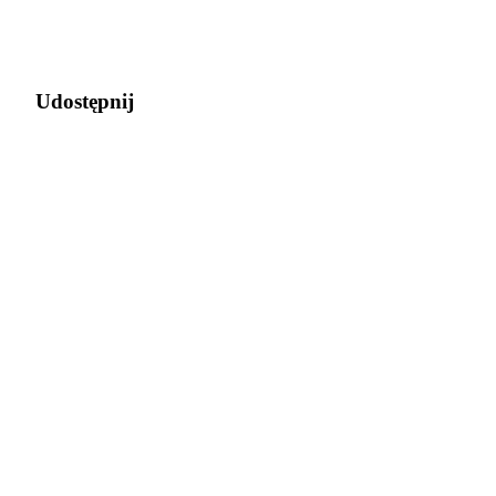
Udostępnij
Polecaj
Zaproś przyjaciela, aby otrzymać nagrody pieniężne
Deposit CASHCAT & Win