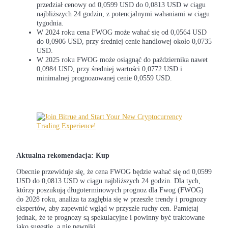
przedział cenowy od 0,0599 USD do 0,0813 USD w ciągu
najbliższych 24 godzin, z potencjalnymi wahaniami w ciągu
tygodnia.
W 2024 roku cena FWOG może wahać się od 0,0564 USD
do 0,0906 USD, przy średniej cenie handlowej około 0,0735
Kontrakty terminowe COIN-M
USD.
W 2025 roku FWOG może osiągnąć do października nawet
Kontrakty terminowe na kryptowaluty
0,0984 USD, przy średniej wartości 0,0772 USD i
minimalnej prognozowanej cenie 0,0559 USD.
TradFi
Instrumenty pochodne na akcje, forex, metale szlachetne i
towary
Aktualna rekomendacja: Kup
Obecnie przewiduje się, że cena FWOG będzie wahać się od 0,0599
USD do 0,0813 USD w ciągu najbliższych 24 godzin. Dla tych,
którzy poszukują długoterminowych prognoz dla Fwog (FWOG)
do 2028 roku, analiza ta zagłębia się w przeszłe trendy i prognozy
ekspertów, aby zapewnić wgląd w przyszłe ruchy cen. Pamiętaj
jednak, że te prognozy są spekulacyjne i powinny być traktowane
jako sugestie, a nie pewniki.