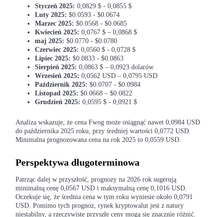
Styczeń 2025:
0,0829 $ - 0,0855 $
Luty 2025:
$0.0593 - $0.0674
Marzec 2025:
$0.0568 - $0.0685
Kwiecień 2025:
0,0767 $ – 0,0868 $
Przewodnik
maj 2025:
$0.0770 - $0.0780
Czerwiec 2025:
0,0560 $ - 0,0728 $
Przewodnik dla początkujących dotyczący kontraktów futures
Lipiec 2025:
$0.0833 - $0.0863
Sierpień 2025:
0,0863 $ – 0,0923 dolarów
Wrzesień 2025:
0,0562 USD – 0,0795 USD
Październik 2025:
$0.0707 - $0.0984
Listopad 2025:
$0.0668 – $0.0822
Grudzień 2025:
0,0595 $ - 0,0921 $
Analiza wskazuje, że cena Fwog może osiągnąć nawet 0,0984 USD
do października 2025 roku, przy średniej wartości 0,0772 USD.
Minimalna prognozowana cena na rok 2025 to 0,0559 USD.
Strategie handlowe
Perspektywa długoterminowa
Dowiedz się, jak zachować rentowność
Patrząc dalej w przyszłość, prognozy na 2026 rok sugerują
minimalną cenę 0,0567 USD i maksymalną cenę 0,1016 USD.
Oczekuje się, że średnia cena w tym roku wyniesie około 0,0791
USD. Pomimo tych prognoz, rynek kryptowalut jest z natury
niestabilny, a rzeczywiste przyszłe ceny mogą się znacznie różnić.