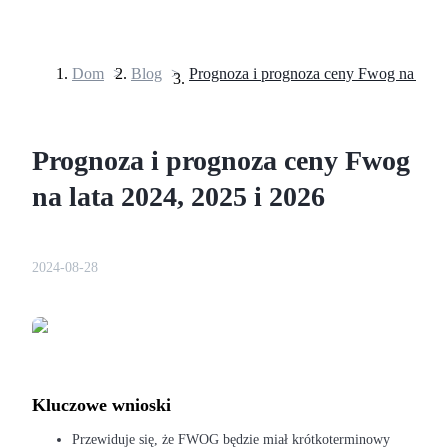
Dom
>
Blog
>
Kontrakty terminowe
Prognoza i prognoza ceny Fwog
na lata 2024, 2025 i 2026
2024-08-28
Kontrakty terminowe na USDT
Kontrakty futures wykorzystujące USDT jako zabezpieczenie
Kluczowe wnioski
Przewiduje się, że FWOG będzie miał krótkoterminowy