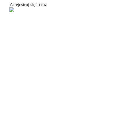
Zarejestruj się Teraz
Blokady BTR
Ekskluzywne inwestycje dla posiadaczy BTR
Pożyczki
Usługa pożyczek wspieranych kryptowalutami