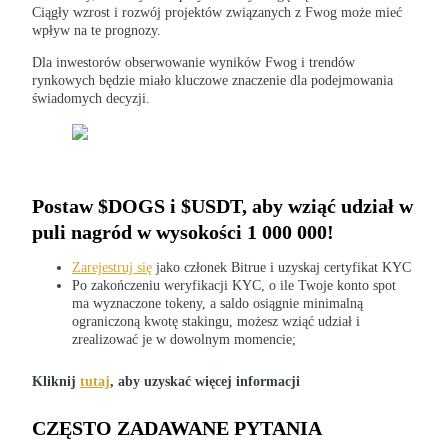
Ciągły wzrost i rozwój projektów związanych z Fwog może mieć
wpływ na te prognozy.
Dla inwestorów obserwowanie wyników Fwog i trendów
Zarabiać
rynkowych będzie miało kluczowe znaczenie dla podejmowania
świadomych decyzji.
Postaw $DOGS i $USDT, aby wziąć udział w
puli nagród w wysokości 1 000 000!
Zarejestruj się
jako członek Bitrue i uzyskaj certyfikat KYC
Mocna Świnka
Po zakończeniu weryfikacji KYC, o ile Twoje konto spot
ma wyznaczone tokeny, a saldo osiągnie minimalną
Codziennie zdobywaj konkurencyjne nagrody
ograniczoną kwotę stakingu, możesz wziąć udział i
zrealizować je w dowolnym momencie;
Kliknij
tutaj
, aby uzyskać więcej informacji
CZĘSTO ZADAWANE PYTANIA