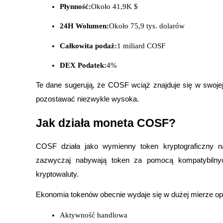
Płynność:
Około 41,9K $
Stawianie
24H Wolumen:
Około 75,9 tys. dolarów
Wysokie zyski i natychmiastowy dostęp
Całkowita podaż:
1 miliard COSF
DEX Podatek:
4%
Te dane sugerują, że COSF wciąż znajduje się w swojej
pozostawać niezwykle wysoka.
Jak działa moneta COSF?
Launchpool
COSF działa jako wymienny token kryptograficzny na
Elastyczne stawianie zakładów, aby zarabiać na popularnych t
zazwyczaj nabywają token za pomocą kompatybilnych 
kryptowaluty.
Ekonomia tokenów obecnie wydaje się w dużej mierze op
Aktywność handlowa