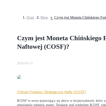
Dom
>
Blog
>
Kontrakty terminowe
Czym jest Moneta Chińskiego 
Naftowej (COSF)?
2026-05-15
Kontrakty terminowe na USDT
Kontrakty futures wykorzystujące USDT jako zabezpieczenie
Chiński Fundusz Strategiczny Nafty (COSF)
$COSF to nowo pojawiający się aktyw w kryptowalutach, który za
entuzjastów tokenów meme. Działając pod symbolem $COSF, token