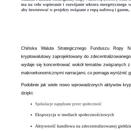
ma na celu wspieranie i rozwijanie sektora energetycznego 
aby inwestować w projekty związane z ropą naftową i gazem, 
Przewodnik
Przewodnik dla początkujących dotyczący kontraktów futures
Chińska Waluta Strategicznego Funduszu Ropy Na
kryptowalutowy zaprojektowany do zdecentralizowanego 
wydaje się koncentrować wokół tematów związanych z r
makroekonomicznymi narracjami, co pomaga wyróżnić g
Strategie handlowe
Podobnie jak wiele nowo wprowadzonych aktywów krypt
Dowiedz się, jak zachować rentowność
dzięki:
Spekulacje napędzane przez społeczność
Ekspozycja w mediach społecznościowych
Aktywność handlowa na zdecentralizowanej giełdzi