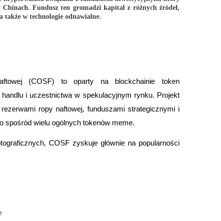
w Chinach. Fundusz ten gromadzi kapitał z różnych źródeł, 
a także w technologie odnawialne.
ftowej (COSF) to oparty na blockchainie token 
handlu i uczestnictwa w spekulacyjnym rynku. Projekt 
ezerwami ropy naftowej, funduszami strategicznymi i 
o spośród wielu ogólnych tokenów meme.
ograficznych, COSF zyskuje głównie na popularności 
e