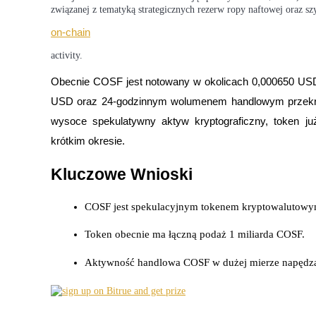
związanej z tematyką strategicznych rezerw ropy naftowej oraz sz
on-chain
activity.
Kontrakty terminowe COIN-M
Obecnie COSF jest notowany w okolicach 0,000650 USD,
Kontrakty terminowe na kryptowaluty
USD oraz 24-godzinnym wolumenem handlowym przekra
wysoce spekulatywny aktyw kryptograficzny, token j
TradFi
krótkim okresie.
Instrumenty pochodne na akcje, forex, metale szlachetne i towa
Kluczowe Wnioski
COSF jest spekulacyjnym tokenem kryptowalutowym
Token obecnie ma łączną podaż 1 miliarda COSF.
Aktywność handlowa COSF w dużej mierze napędza
Kontrakty terminowe na USDC