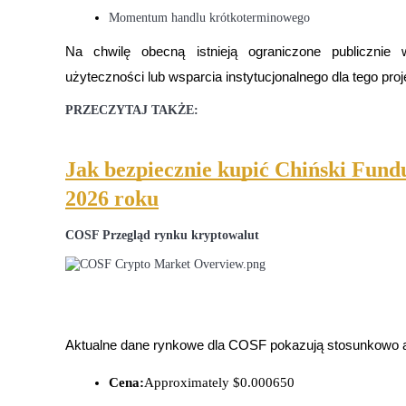
Momentum handlu krótkoterminowego
Zarabiać
Na chwilę obecną istnieją ograniczone publicznie w
użyteczności lub wsparcia instytucjonalnego dla tego proj
PRZECZYTAJ TAKŻE:
Jak bezpiecznie kupić Chiński Fund
2026 roku
Mocna Świnka
COSF Przegląd rynku kryptowalut
Codziennie zdobywaj konkurencyjne nagrody
Cena:
Approximately $0.000650