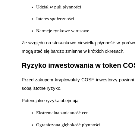
Udział w puli płynności
Interes społeczności
Blokady BTR
Ekskluzywne inwestycje dla posiadaczy BTR
Narracje rynkowe wirusowe
Ze względu na stosunkowo niewielką płynność w porów
mogą stać się bardzo zmienne w krótkich okresach.
Ryzyko inwestowania w token CO
Przed zakupem kryptowaluty COSF, inwestorzy powinni zr
sobą istotne ryzyko.
Pożyczki
Potencjalne ryzyka obejmują:
Usługa pożyczek wspieranych kryptowalutami
Ekstremalna zmienność cen
Ograniczona głębokość płynności