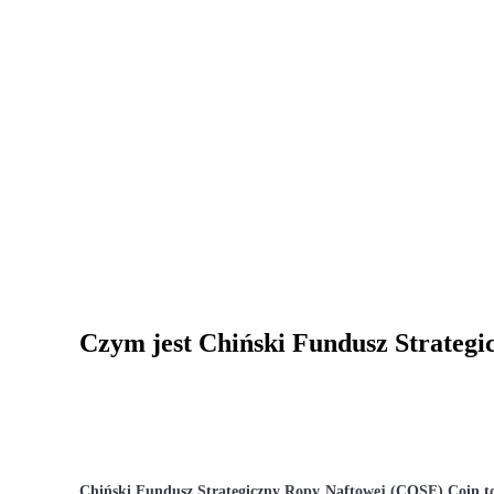
Zostań traderem kopiującym
Ciesz się podziałem zysków i prowizjami z kopiowania transak
Informacja
Analiza Big Data, w tym informacje handlowe itp.
Czym jest Chiński Fundusz Strateg
Chiński Fundusz Strategiczny Ropy Naftowej (COSF) Coin to