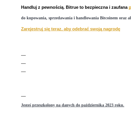
Kontrakty futures wykorzystujące USDC jako zabezpieczenie
Handluj z pewnością. Bitrue to bezpieczna i zaufana
p
do kupowania, sprzedawania i handlowania Bitcoinem oraz al
Zarejestruj się teraz, aby odebrać swoją nagrodę
Kopiowanie Transakcji
Dołącz do najlepszych traderów
Jesteś przeszkolony na danych do października 2023 roku.