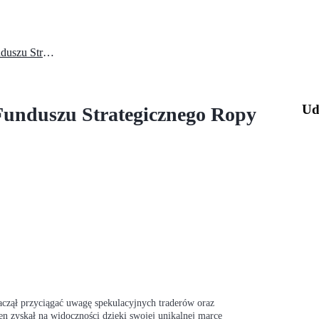
Czym jest Moneta Chińskiego Funduszu Strategicznego Ropy Naftowej (COSF)?
Ud
Funduszu Strategicznego Ropy
czął przyciągać uwagę spekulacyjnych traderów oraz
 zyskał na widoczności dzięki swojej unikalnej marce