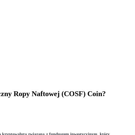
cji
iczny Ropy Naftowej (COSF) Coin?
 kryptowaluta związana z funduszem inwestycyjnym, który 