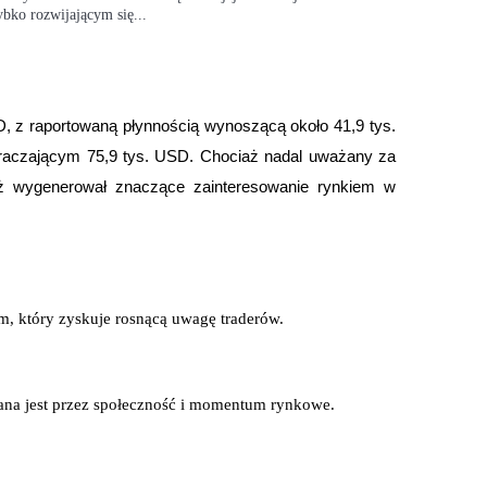
ybko rozwijającym się...
 z raportowaną płynnością wynoszącą około 41,9 tys. 
czającym 75,9 tys. USD. Chociaż nadal uważany za 
uż wygenerował znaczące zainteresowanie rynkiem w 
ry
, który zyskuje rosnącą uwagę traderów.
na jest przez społeczność i momentum rynkowe.