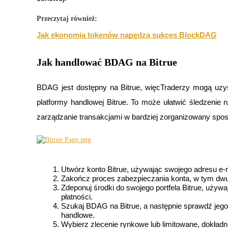
Stawianie
Przeczytaj również:
Jak ekonomia tokenów napędza sukces BlockDAG
Wysokie zyski i natychmiastowy dostęp
Jak handlować BDAG na Bitrue
BDAG jest dostępny na Bitrue, więcTraderzy mogą uzy
platformy handlowej Bitrue. To może ułatwić śledzenie
zarządzanie transakcjami w bardziej zorganizowany spo
Launchpool
Elastyczne stawianie zakładów, aby zarabiać na popularnych t
Utwórz konto Bitrue, używając swojego adresu e-
Zakończ proces zabezpieczania konta, w tym dwu
Zdeponuj środki do swojego portfela Bitrue, używ
płatności.
Szukaj BDAG na Bitrue, a następnie sprawdź jego
handlowe.
Wybierz zlecenie rynkowe lub limitowane, dokładn