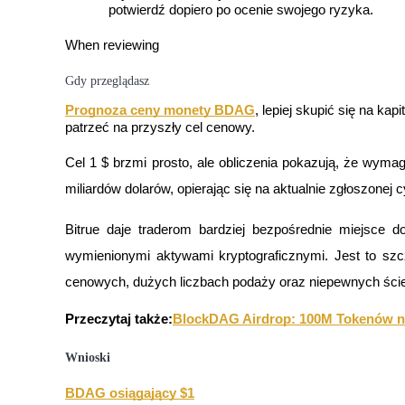
potwierdź dopiero po ocenie swojego ryzyka.
When reviewing 
Blokady BTR
Gdy przeglądasz
Ekskluzywne inwestycje dla posiadaczy BTR
Prognoza ceny monety BDAG
, lepiej skupić się na kapi
patrzeć na przyszły cel cenowy.
Cel 1 $ brzmi prosto, ale obliczenia pokazują, że wymaga
miliardów dolarów, opierając się na aktualnie zgłoszonej c
Bitrue daje traderom bardziej bezpośrednie miejsce 
wymienionymi aktywami kryptograficznymi. Jest to szc
Pożyczki
cenowych, dużych liczbach podaży oraz niepewnych ści
Usługa pożyczek wspieranych kryptowalutami
Przeczytaj także:
BlockDAG Airdrop: 100M Tokenów 
Wnioski
BDAG osiągający $1