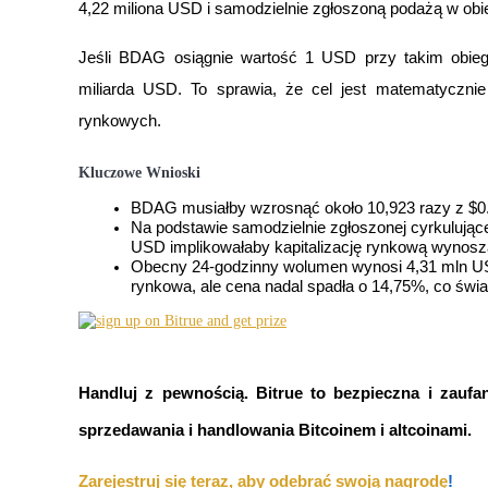
4,22 miliona USD i samodzielnie zgłoszoną podażą w ob
Jeśli BDAG osiągnie wartość 1 USD przy takim obiegu,
miliarda USD. To sprawia, że cel jest matematyczni
Kontrakty terminowe COIN-M
rynkowych.
Kontrakty terminowe na kryptowaluty
Kluczowe Wnioski
BDAG musiałby wzrosnąć około 10,923 razy z $0.
TradFi
Na podstawie samodzielnie zgłoszonej cyrkulując
USD implikowałaby kapitalizację rynkową wynosz
Instrumenty pochodne na akcje, forex, metale szlachetne i towa
Obecny 24-godzinny wolumen wynosi 4,31 mln USD,
rynkowa, ale cena nadal spadła o 14,75%, co świ
Handluj z pewnością. Bitrue to bezpieczna i zaufa
sprzedawania i handlowania Bitcoinem i altcoinami.
Kontrakty terminowe na USDC
Zarejestruj się teraz, aby odebrać swoją nagrodę
!