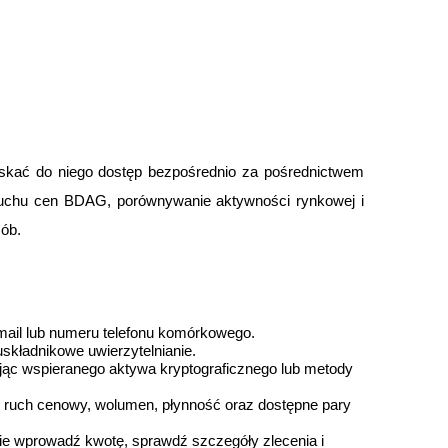
skać do niego dostęp bezpośrednio za pośrednictwem 
 ruchu cen BDAG, porównywanie aktywności rynkowej i 
sób.
okenach
mail lub numeru telefonu komórkowego.
składnikowe uwierzytelnianie.
ając wspieranego aktywa kryptograficznego lub metody 
 ruch cenowy, wolumen, płynność oraz dostępne pary 
ie wprowadź kwotę, sprawdź szczegóły zlecenia i 