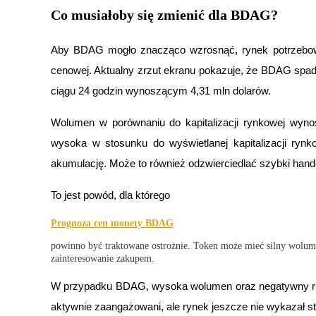
Co musiałoby się zmienić dla BDAG?
Przewodnik
Aby BDAG mogło znacząco wzrosnąć, rynek potrzebowałb
Przewodnik dla początkujących dotyczący kontraktów futures
cenowej. Aktualny zrzut ekranu pokazuje, że BDAG spad
ciągu 24 godzin wynoszącym 4,31 mln dolarów.
Wolumen w porównaniu do kapitalizacji rynkowej wyno
wysoka w stosunku do wyświetlanej kapitalizacji rynk
akumulację. Może to również odzwierciedlać szybki handel,
To jest powód, dla którego
Strategie handlowe
Dowiedz się, jak zachować rentowność
Prognoza cen monety BDAG
powinno być traktowane ostrożnie. Token może mieć silny wolumen i 
zainteresowanie zakupem.
W przypadku BDAG, wysoka wolumen oraz negatywny ruch
aktywnie zaangażowani, ale rynek jeszcze nie wykazał st