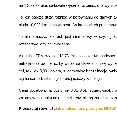
Zostań traderem kopiującym
na 1 $ za sztukę, całkowita wycena rozcieńczona wyniosł
Ciesz się podziałem zysków i prowizjami z kopiowania transak
To jest bardzo duża różnica w porównaniu do danych a
około 10,923-krotnego wzrostu. W kategoriach procentow
To nie oznacza, że ruch jest niemożliwy w czystej kal
rozszerzyć, aby cel miał sens.
Aktualna FDV wynosi 13,73 miliona dolarów, podczas 
miliona dolarów. Te liczby wciąż są daleko poniżej wyce
Informacja
cel, taki jak 0,001 dolara, sugerowałby kapitalizację ryn
Analiza Big Data, w tym informacje handlowe itp.
się na samodzielnie zgłoszonej podaży w obiegu.
Cena docelowa na poziomie 0,01 USD sugerowałaby ok
zmiany w stosunku do obecnej ceny, ale są znacznie bliż
Przeczytaj również:
Jak społeczność patrzy na BDAG