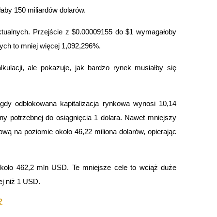
aby 150 miliardów dolarów.
cji
ktualnych. Przejście z $0.00009155 do $1 wymagałoby 
ych to mniej więcej 1,092,296%.
kulacji, ale pokazuje, jak bardzo rynek musiałby się 
gdy odblokowana kapitalizacja rynkowa wynosi 10,14 
ny potrzebnej do osiągnięcia 1 dolara. Nawet mniejszy 
kową na poziomie około 46,22 miliona dolarów, opierając 
oło 462,2 mln USD. Te mniejsze cele to wciąż duże 
ej niż 1 USD.
?