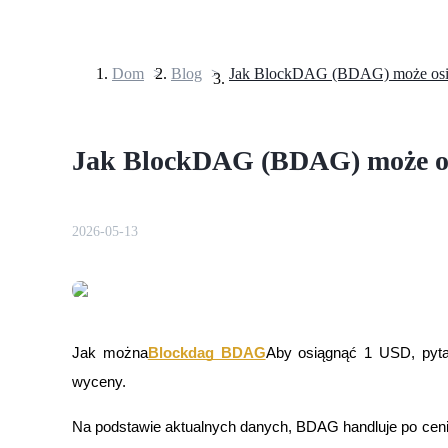
Dom
>
Blog
>
Kontrakty terminowe
Jak BlockDAG (BDAG) może o
2026-05-13
Kontrakty terminowe na USDT
Kontrakty futures wykorzystujące USDT jako zabezpieczenie
Jak można
Blockdag BDAG
Aby osiągnąć 1 USD, pytani
wyceny.
Na podstawie aktualnych danych, BDAG handluje po ceni