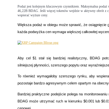
Podaż jest kolejnym kluczowym czynnikiem. Maksymalna podaż 
Zarabiać
46,22B BDAG. Jeśli więcej tokenów wejdzie w aktywny obrót z c
wspierać wyższe ceny.
Większa podaż w obiegu może sprawić, że osiągnięcie g
każda podwyżka cen wymaga większej całkowitej wycen
Aby cel $1 stał się bardziej realistyczny, BDAG potrz
Mocna Świnka
silniejszej płynności, szerszego popytu oraz wyraźniejs
Codziennie zdobywaj konkurencyjne nagrody
To również wymagałoby szerszego rynku, aby wspiera
pozostaje bardzo agresywnym celem opartym na obecny
Bardziej praktyczne podejście polega na monitorowaniu 
BDAG może utrzymać ruch w kierunku $0.001 lub $0.01 
cenowej.