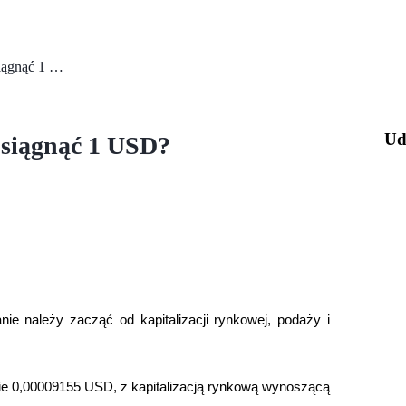
Jak BlockDAG (BDAG) może osiągnąć 1 USD?
Ud
siągnąć 1 USD?
e należy zacząć od kapitalizacji rynkowej, podaży i 
e 0,00009155 USD, z kapitalizacją rynkową wynoszącą 