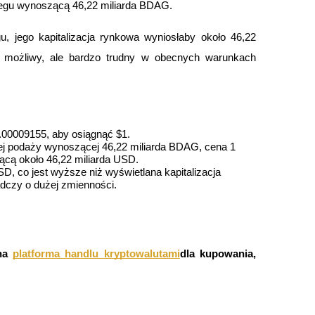
iegu wynoszącą 46,22 miliarda BDAG.
 jego kapitalizacja rynkowa wyniosłaby około 46,22 
e możliwy, ale bardzo trudny w obecnych warunkach 
00009155, aby osiągnąć $1.
ej podaży wynoszącej 46,22 miliarda BDAG, cena 1 
ącą około 46,22 miliarda USD.
ry
 co jest wyższe niż wyświetlana kapitalizacja 
adczy o dużej zmienności.
na
platforma handlu kryptowalutami
dla kupowania, 