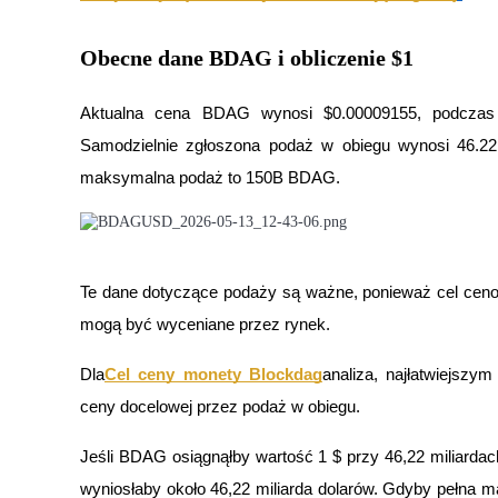
Kontrakty futures wykorzystujące USDC jako zabezpieczenie
Obecne dane BDAG i obliczenie $1
Aktualna cena BDAG wynosi $0.00009155, podczas g
Samodzielnie zgłoszona podaż w obiegu wynosi 46.2
maksymalna podaż to 150B BDAG.
Kopiowanie Transakcji
Dołącz do najlepszych traderów
Te dane dotyczące podaży są ważne, ponieważ cel cenow
mogą być wyceniane przez rynek.
Dla
Cel ceny monety Blockdag
analiza, najłatwiejsz
ceny docelowej przez podaż w obiegu.
Jeśli BDAG osiągnąłby wartość 1 $ przy 46,22 miliardac
wyniosłaby około 46,22 miliarda dolarów. Gdyby pełna