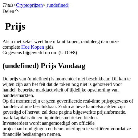
Thuis
>
Cryptoprijzen
>
(undefined)
Delen
Prijs
Termijncontracten
Als u niet zeker weet hoe u kunt kopen, raadpleeg dan onze
complete
Hoe Kopen
gids.
Gegevens bijgewerkt op om (UTC+8)
(undefined) Prijs Vandaag
De prijs van (undefined) is momenteel niet beschikbaar. Dit kan te
wijten zijn aan het feit dat de token nog niet is genoteerd voor
handel, beperkte marktactiviteit of tijdelijke opschorting van
USDT-futures
handelsmarkten.
Op dit moment zijn er geen geverifieerde real-time prijsgegevens of
Futures met USDT als onderpand
handelsvolume beschikbaar. Zodra actieve handelsmarkten zijn
gevestigd of hervat, zal deze pagina bijgewerkte prijsinformatie,
marktkapitalisatie en liquiditeitsmetrieken bieden.
Investeerders wordt aangemoedigd om officiële
projectaankondigingen en beursnoteringen te verifiëren voordat ze
financiële beslissingen nemen.