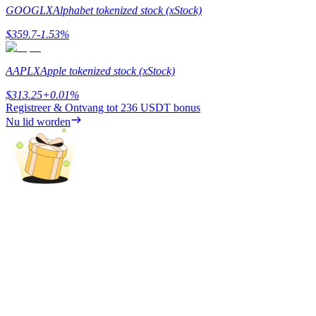
GOOGLX
Alphabet tokenized stock (xStock)
Verdienen
$
359.7
-1.53
%
AAPLX
Apple tokenized stock (xStock)
$
313.25
+
0.01
%
Registreer & Ontvang tot
236 USDT
bonus
Nu lid worden
Macht varkentje
Verdien dagelijks competitieve beloningen