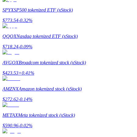
SPYX
SP500 tokenized ETF (xStock)
Gids
$
773.54
-0.32
%
Futures-startgids
QQQX
Nasdaq tokenized ETF (xStock)
$
718.24
-0.09
%
AVGOX
Broadcom tokenized stock (xStock)
$
423.53
+
0.41
%
Handelsstrategieën
AMZNX
Amazon tokenized stock (xStock)
Leer hoe u winstgevend kunt blijven
$
272.62
-0.14
%
METAX
Meta tokenized stock (xStock)
$
590.96
-0.02
%