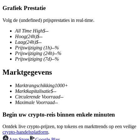
Grafiek Prestatie
Volg de (undefined) prijsprestaties in real-time.
COIN-M-futures
All Time High
$
--
Hoog
(24h)
$
--
Cryptocurrency-futures
Laag
(24h)
$
--
Prijswijziging
(1h)
--
%
Prijswijziging
(24h)
--
%
Prijswijziging
(7d)
--
%
TradFi
Marktgegevens
Derivaten voor aandelen, forex, edelmetalen en grondstoffen
Marktrangschikking
1000+
Marktkapitalisatie
$
--
Circulerende Voorraad
--
Maximale Voorraad
--
Begin uw crypto-reis binnen enkele minuten
Ontdek live crypto-prijzen, top tokens en markttrends op een veilige
crypto-handelsplatform
.
USDC-futures
App Store
Google Play