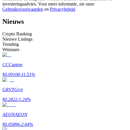
investeringsadvies. Voor meer informatie, zie onze
Word een Copy Trader
Gebruiksvoorwaarden
en
Privacybeleid
.
Geniet van winstdeling en copy trading commissies
Nieuws
Crypto Ranking
Nieuwe Listings
Trending
Winnaars
CC
Canton
Informatie
$
0.09108
-11.51
%
Big data-analyse inclusief handelsinformatie, enz.
GRVT
Grvt
$
0.2822
-1.24
%
AEON
AEON
$
0.05896
-2.64
%