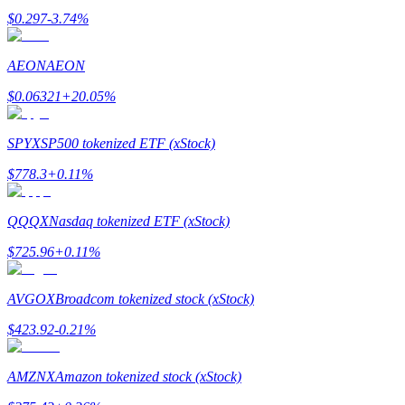
$
0.297
-3.74
%
AEON
AEON
$
0.06321
+
20.05
%
Doorverwijzing
Nodig een vriend uit om contante beloningen te ontvangen
SPYX
SP500 tokenized ETF (xStock)
BTC Welcome Rewards
$
778.3
+
0.11
%
QQQX
Nasdaq tokenized ETF (xStock)
$
725.96
+
0.11
%
AVGOX
Broadcom tokenized stock (xStock)
$
423.92
-0.21
%
AMZNX
Amazon tokenized stock (xStock)
BTC Welcome Rewards