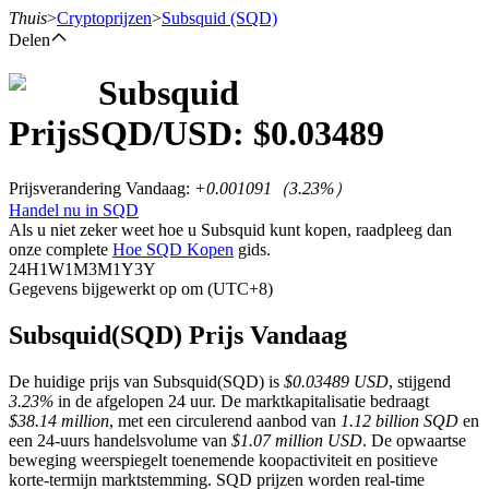
Thuis
>
Cryptoprijzen
>
Subsquid
(SQD)
Delen
Subsquid
Termijncontracten
Prijs
SQD
/USD: $
0.03489
Prijsverandering Vandaag
:
+0.001091
（
3.23
%）
Handel nu in SQD
Als u niet zeker weet hoe u Subsquid kunt kopen, raadpleeg dan
onze complete
Hoe SQD Kopen
gids.
24H
1W
1M
3M
1Y
3Y
Gegevens bijgewerkt op om (UTC+8)
USDT-futures
Subsquid(SQD) Prijs Vandaag
Futures met USDT als onderpand
De huidige prijs van Subsquid(SQD) is
$0.03489 USD
, stijgend
3.23%
in de afgelopen 24 uur. De marktkapitalisatie bedraagt
$38.14 million
, met een circulerend aanbod van
1.12 billion SQD
en
een 24-uurs handelsvolume van
$1.07 million USD
. De opwaartse
beweging weerspiegelt toenemende koopactiviteit en positieve
korte-termijn marktstemming. SQD prijzen worden real-time