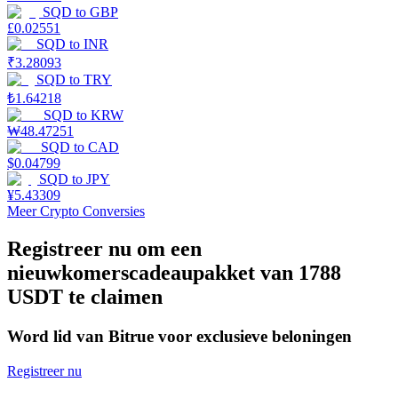
SQD
to
GBP
£
0.02551
Uitzetten
SQD
to
INR
Hoog rendement en directe toegang
₹
3.28093
SQD
to
TRY
₺
1.64218
SQD
to
KRW
₩
48.47251
SQD
to
CAD
$
0.04799
SQD
to
JPY
¥
5.43309
Meer Crypto Conversies
Launchpool
Registreer nu om een
nieuwkomerscadeaupakket van 1788
Flexibel staken om populaire tokens te verdienen.
USDT te claimen
Word lid van Bitrue voor exclusieve beloningen
Registreer nu