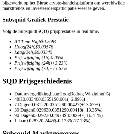
bijgewerkt op het Bitrue crypto-handelsplatform om wereldwijde
markttrends en investeerdersparticipatie weer te geven.
Subsquid Grafiek Prestatie
COIN-M-futures
Volg de Subsquid(SQD) prijsprestaties in real-time.
Cryptocurrency-futures
All Time High
$
0.2684
Hoog
(24h)
$
0.03578
Laag
(24h)
$
0.03345
Prijswijziging
(1h)
-0.05
%
TradFi
Prijswijziging
(24h)
+
3.23
%
Prijswijziging
(7d)
+
13.67
%
Derivaten voor aandelen, forex, edelmetalen en grondstoffen
SQD Prijsgeschiedenis
Datumvergelijking
Laag
Hoog
Bedrag Wijziging
(%)
48H
0.03346
0.03551
$
0.001
(
+
2.89
%)
7 Dagen
0.03122
0.03512
$
0.00427
(
+
13.67
%)
30 Dagen
0.02963
0.03512
$
0.00418
(
+
13.35
%)
90 Dagen
0.02923
0.04973
$
-0.00697
(
-16.41
%)
1 Jaar
0.02832
0.2445
$
-0.1239
(
-77.73
%)
USDC-futures
Subsquid Marktgegevens