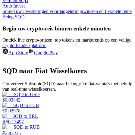
Verdien SQD
Auto Invest
Verdienen
Spreid uw investeringen voor langetermijnwinsten en flexibele rente
Beleg SQD
Begin uw crypto-reis binnen enkele minuten
Ontdek live crypto-prijzen, top tokens en markttrends op een veilige
crypto-handelsplatform
.
App Store
Google Play
SQD naar Fiat Wisselkoers
Macht varkentje
Converteer Subsquid(SQD) naar belangrijke fiat-valuta's met behulp
Verdien dagelijks competitieve beloningen
van real-time wisselkoersen.
SQD
to
USD
$
0.03442
SQD
to
EUR
€
0.02978
SQD
to
BRL
R$
0.17497
SQD
to
RUB
₽
2.83235