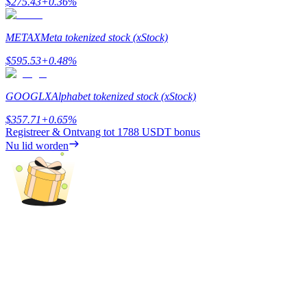
$
275.43
+
0.36
%
Deposit & Trade BTC to Share 25000 USDT prize pool!
METAX
Meta tokenized stock (xStock)
$
595.53
+
0.48
%
Deposit CASHCAT & Win
Share 500000 CASHCAT prize pool
GOOGLX
Alphabet tokenized stock (xStock)
$
357.71
+
0.65
%
Registreer & Ontvang tot
1788 USDT
bonus
Nu lid worden
Exclusive for BitMart Users
Register & Trade to Win 500,000 USDT
Precious Metals Trading Carnival
Trade Gold & Silver · 33,333 USDT Bonus