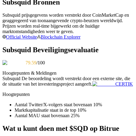
Subsquid Bronnen
Word een Copy Trader
Geniet van winstdeling en copy trading commissies
Subsquid prijsgegevens worden verstrekt door CoinMarketCap en
geaggregeerd van toonaangevende crypto-beurzen wereldwijd.
Prijzen worden real-time bijgewerkt om de huidige
marktomstandigheden weer te geven.
Official Website
Blockchain Explorer
Subsquid Beveiligingsevaluatie
79.59
/100
Hoogtepunten & Meldingen
Informatie
Subsquid
De beoordeling wordt verstrekt door een externe site, die
de situatie van het investeringsproject aangeeft.
CERTIK
Big data-analyse inclusief handelsinformatie, enz.
Hoogtepunten
Aantal Twitter/X-volgers staat bovenaan 10%
Marktkapitalisatie staat in de top 10%
Aantal MAU staat bovenaan 25%
Wat u kunt doen met $SQD op Bitrue