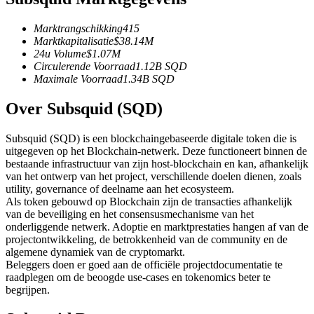
Futures met USDC als onderpand
Marktrangschikking
415
Marktkapitalisatie
$
38.14M
24u Volume
$
1.07M
Circulerende Voorraad
1.12B
SQD
Maximale Voorraad
1.34B
SQD
Over Subsquid (SQD)
Subsquid (SQD) is een blockchaingebaseerde digitale token die is
uitgegeven op het Blockchain-netwerk. Deze functioneert binnen de
Kopiëren Handel
bestaande infrastructuur van zijn host-blockchain en kan, afhankelijk
van het ontwerp van het project, verschillende doelen dienen, zoals
Sluit je aan bij top traders
utility, governance of deelname aan het ecosysteem.
Als token gebouwd op Blockchain zijn de transacties afhankelijk
van de beveiliging en het consensusmechanisme van het
onderliggende netwerk. Adoptie en marktprestaties hangen af van de
projectontwikkeling, de betrokkenheid van de community en de
algemene dynamiek van de cryptomarkt.
Beleggers doen er goed aan de officiële projectdocumentatie te
raadplegen om de beoogde use-cases en tokenomics beter te
begrijpen.