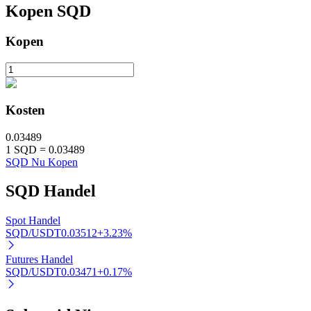
Kopen
SQD
Kopen
Auto Invest
Grijp langetermijnwinst en flexibele belangen
Kosten
0.03489
1
SQD
=
0.03489
SQD Nu Kopen
SQD
Handel
Spot Handel
Leer staken
SQD/USDT
0.03512
+
3.23
%
Meer informatie over het verdienen van passief inkomen
Futures Handel
SQD/USDT
0.03471
+
0.17
%
Bitrue
AI