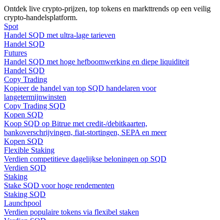
Ontdek live crypto-prijzen, top tokens en markttrends op een veilig
crypto-handelsplatform.
Gids
Spot
Handel SQD met ultra-lage tarieven
Futures-startgids
Handel SQD
Futures
Handel SQD met hoge hefboomwerking en diepe liquiditeit
Handel SQD
Copy Trading
Kopieer de handel van top SQD handelaren voor
langetermijnwinsten
Copy Trading SQD
Kopen SQD
Koop SQD op Bitrue met credit-/debitkaarten,
bankoverschrijvingen, fiat-stortingen, SEPA en meer
Handelsstrategieën
Kopen SQD
Flexible Staking
Leer hoe u winstgevend kunt blijven
Verdien competitieve dagelijkse beloningen op SQD
Verdien SQD
Staking
Stake SQD voor hoge rendementen
Staking SQD
Launchpool
Verdien populaire tokens via flexibel staken