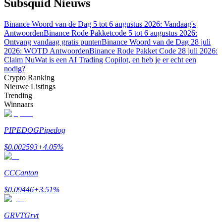
Subsquid Nieuws
Binance Woord van de Dag 5 tot 6 augustus 2026: Vandaag's
Antwoorden
Binance Rode Pakketcode 5 tot 6 augustus 2026:
Ontvang vandaag gratis punten
Binance Woord van de Dag 28 juli
2026: WOTD Antwoorden
Binance Rode Pakket Code 28 juli 2026:
Bitrue-partners
Claim Nu
Wat is een AI Trading Copilot, en heb je er echt een
nodig?
Crypto Ranking
Nieuwe Listings
Trending
Winnaars
PIPEDOG
Pipedog
$
0.002593
+
4.05
%
Bitrue Affiliates
CC
Canton
Tot 65% commissies!
$
0.09446
+
3.51
%
GRVT
Grvt