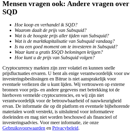
Mensen vragen ook: Andere vragen over
SQD
BTR-vergrendelingen
Hoe koop en verhandel ik SQD?
Exclusieve beleggingen voor BTR-houders
Waarom daalt de prijs van Subsquid?
Wat is de hoogste prijs aller tijden van Subsquid?
Wat is de marktkapitalisatie van Subsquid vandaag?
Is nu een goed moment om te investeren in Subsquid?
Waar kunt u gratis $SQD beloningen krijgen?
Hoe kunt u de prijs van Subsquid volgen?
Cryptocurrency markten zijn zeer volatiel en kunnen snelle
prijsfluctuaties ervaren. U bent als enige verantwoordelijk voor uw
investeringsbeslissingen en Bitrue is niet aansprakelijk voor
eventuele verliezen die u kunt lijden. Wij vertrouwen op externe
bronnen voor prijs- en andere gegevens met betrekking tot de
Leningen
hierboven vermelde cryptocurrencies, en wij zijn niet
verantwoordelijk voor de betrouwbaarheid of nauwkeurigheid
Door crypto ondersteunde leenservice
ervan. De informatie die op dit platform en eventuele bijbehorende
materialen wordt verstrekt, is uitsluitend voor informatieve
doeleinden en mag niet worden beschouwd als financieel of
investeringsadvies. Voor meer informatie, zie onze
Gebruiksvoorwaarden
en
Privacybeleid
.