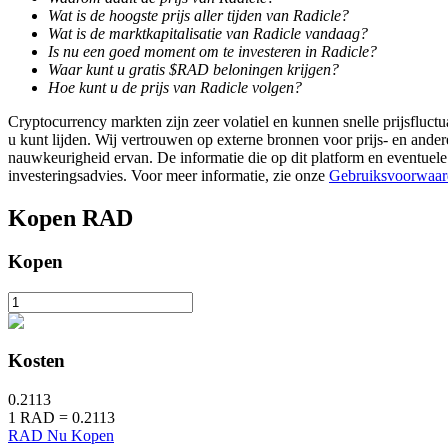
Wat is de hoogste prijs aller tijden van Radicle?
Wat is de marktkapitalisatie van Radicle vandaag?
Uitzetten
Is nu een goed moment om te investeren in Radicle?
Waar kunt u gratis $RAD beloningen krijgen?
Hoog rendement en directe toegang
Hoe kunt u de prijs van Radicle volgen?
Cryptocurrency markten zijn zeer volatiel en kunnen snelle prijsfluctu
u kunt lijden. Wij vertrouwen op externe bronnen voor prijs- en ande
nauwkeurigheid ervan. De informatie die op dit platform en eventuele
investeringsadvies. Voor meer informatie, zie onze
Gebruiksvoorwaar
Kopen
RAD
Kopen
Launchpool
Flexibel staken om populaire tokens te verdienen.
Kosten
0.2113
1
RAD
=
0.2113
RAD Nu Kopen