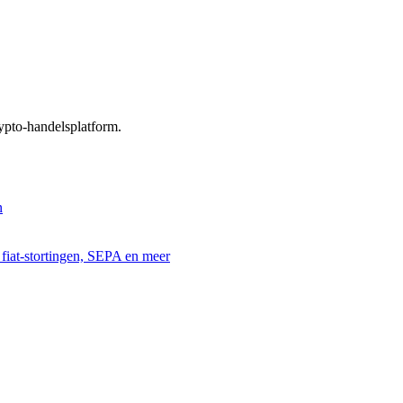
rypto-handelsplatform.
n
fiat-stortingen, SEPA en meer