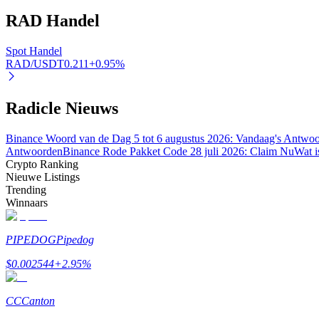
RAD
Handel
BTR-vergrendelingen
Spot Handel
RAD/USDT
0.211
+
0.95
%
Exclusieve beleggingen voor BTR-houders
Radicle Nieuws
Binance Woord van de Dag 5 tot 6 augustus 2026: Vandaag's Antwo
Antwoorden
Binance Rode Pakket Code 28 juli 2026: Claim Nu
Wat i
Crypto Ranking
Nieuwe Listings
Trending
Winnaars
Leningen
Door crypto ondersteunde leenservice
PIPEDOG
Pipedog
$
0.002544
+
2.95
%
CC
Canton