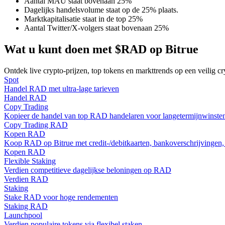
Aantal MAU staat bovenaan 25%
Word een Copy Trader
Dagelijks handelsvolume staat op de 25% plaats.
Marktkapitalisatie staat in de top 25%
Geniet van winstdeling en copy trading commissies
Aantal Twitter/X-volgers staat bovenaan 25%
Wat u kunt doen met $RAD op Bitrue
Ontdek live crypto-prijzen, top tokens en markttrends op een veilig c
Spot
Handel RAD met ultra-lage tarieven
Handel RAD
Copy Trading
Kopieer de handel van top RAD handelaren voor langetermijnwinste
Copy Trading RAD
Informatie
Kopen RAD
Koop RAD op Bitrue met credit-/debitkaarten, bankoverschrijvingen, 
Big data-analyse inclusief handelsinformatie, enz.
Kopen RAD
Flexible Staking
Verdien competitieve dagelijkse beloningen op RAD
Verdien RAD
Staking
Stake RAD voor hoge rendementen
Staking RAD
Launchpool
Verdien populaire tokens via flexibel staken