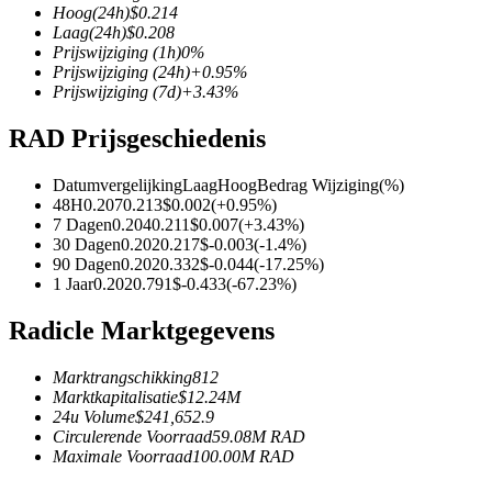
Hoog
(24h)
$
0.214
Laag
(24h)
$
0.208
Prijswijziging
(1h)
0
%
Prijswijziging
(24h)
+
0.95
%
Prijswijziging
(7d)
+
3.43
%
COIN-M-futures
RAD Prijsgeschiedenis
Cryptocurrency-futures
Datumvergelijking
Laag
Hoog
Bedrag Wijziging
(%)
48H
0.207
0.213
$
0.002
(
+
0.95
%)
TradFi
7 Dagen
0.204
0.211
$
0.007
(
+
3.43
%)
30 Dagen
0.202
0.217
$
-0.003
(
-1.4
%)
Derivaten voor aandelen, forex, edelmetalen en grondstoffen
90 Dagen
0.202
0.332
$
-0.044
(
-17.25
%)
1 Jaar
0.202
0.791
$
-0.433
(
-67.23
%)
Radicle Marktgegevens
Marktrangschikking
812
Marktkapitalisatie
$
12.24M
24u Volume
$
241,652.9
Circulerende Voorraad
59.08M
RAD
Maximale Voorraad
100.00M
RAD
USDC-futures