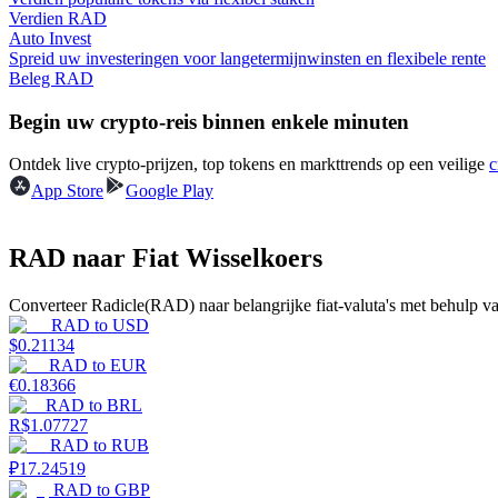
Verdien RAD
Auto Invest
Gids
Spreid uw investeringen voor langetermijnwinsten en flexibele rente
Beleg RAD
Futures-startgids
Begin uw crypto-reis binnen enkele minuten
Ontdek live crypto-prijzen, top tokens en markttrends op een veilige
c
App Store
Google Play
RAD naar Fiat Wisselkoers
Converteer Radicle(RAD) naar belangrijke fiat-valuta's met behulp va
Handelsstrategieën
RAD
to
USD
$
0.21134
Leer hoe u winstgevend kunt blijven
RAD
to
EUR
€
0.18366
RAD
to
BRL
R$
1.07727
RAD
to
RUB
₽
17.24519
RAD
to
GBP