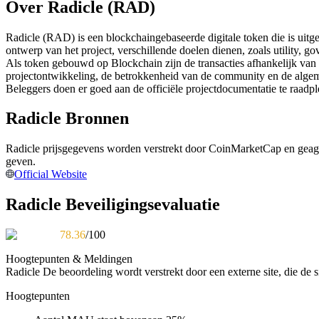
Over Radicle (RAD)
Futures met USDC als onderpand
Radicle (RAD) is een blockchaingebaseerde digitale token die is uitg
ontwerp van het project, verschillende doelen dienen, zoals utility, 
Als token gebouwd op Blockchain zijn de transacties afhankelijk van
projectontwikkeling, de betrokkenheid van de community en de alge
Beleggers doen er goed aan de officiële projectdocumentatie te raadp
Radicle Bronnen
Radicle prijsgegevens worden verstrekt door CoinMarketCap en geag
Kopiëren Handel
geven.
Official Website
Sluit je aan bij top traders
Radicle Beveiligingsevaluatie
78.36
/100
Hoogtepunten & Meldingen
Radicle
De beoordeling wordt verstrekt door een externe site, die de si
Hoogtepunten