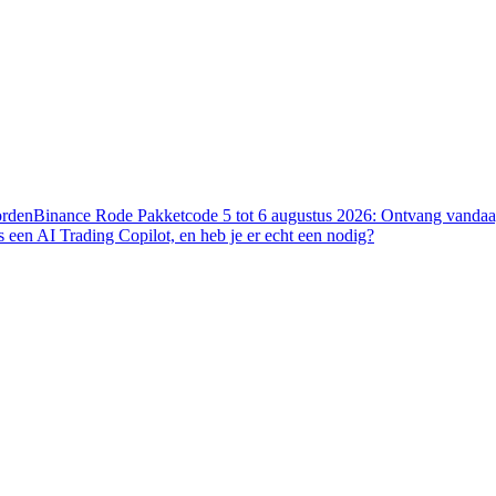
orden
Binance Rode Pakketcode 5 tot 6 augustus 2026: Ontvang vandaag
s een AI Trading Copilot, en heb je er echt een nodig?