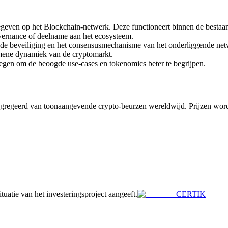
egeven op het Blockchain-netwerk. Deze functioneert binnen de bestaand
governance of deelname aan het ecosysteem.
 de beveiliging en het consensusmechanisme van het onderliggende net
mene dynamiek van de cryptomarkt.
legen om de beoogde use-cases en tokenomics beter te begrijpen.
gregeerd van toonaangevende crypto-beurzen wereldwijd. Prijzen word
tuatie van het investeringsproject aangeeft.
CERTIK