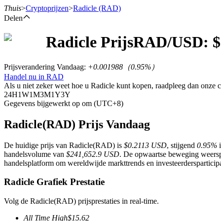
Thuis
>
Cryptoprijzen
>
Radicle
(RAD)
Delen
Radicle
Prijs
RAD
/USD: $
Termijncontracten
Prijsverandering Vandaag
:
+0.001988
（
0.95
%）
Handel nu in RAD
Als u niet zeker weet hoe u Radicle kunt kopen, raadpleeg dan onze
24H
1W
1M
3M
1Y
3Y
Gegevens bijgewerkt op om (UTC+8)
Radicle(RAD) Prijs Vandaag
De huidige prijs van Radicle(RAD) is
$0.2113 USD
, stijgend
0.95%
i
USDT-futures
handelsvolume van
$241,652.9 USD
. De opwaartse beweging weerspi
handelsplatform om wereldwijde markttrends en investeerdersparticipa
Futures met USDT als onderpand
Radicle Grafiek Prestatie
Volg de Radicle(RAD) prijsprestaties in real-time.
All Time High
$
15.62