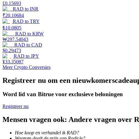
£
0.15693
RAD
to
INR
Verdienen
₹
20.10684
RAD
to
TRY
₺
10.0805
RAD
to
KRW
₩
297.54043
RAD
to
CAD
$
0.29473
RAD
to
JPY
¥
33.35087
Meer Crypto Conversies
Macht varkentje
Registreer nu om een nieuwkomerscadeau
Verdien dagelijks competitieve beloningen
Word lid van Bitrue voor exclusieve beloningen
Registreer nu
Mensen vragen ook: Andere vragen over
Hoe koop en verhandel ik RAD?
Waarom daalt de prijs van Radicle?