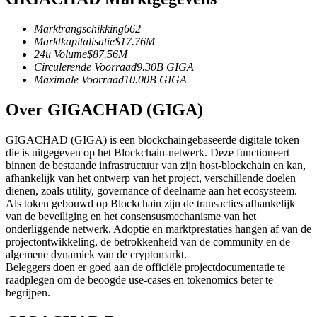
Futures met USDC als onderpand
Marktrangschikking
662
Marktkapitalisatie
$
17.76M
24u Volume
$
87.56M
Circulerende Voorraad
9.30B
GIGA
Maximale Voorraad
10.00B
GIGA
Over GIGACHAD (GIGA)
GIGACHAD (GIGA) is een blockchaingebaseerde digitale token
die is uitgegeven op het Blockchain-netwerk. Deze functioneert
Kopiëren Handel
binnen de bestaande infrastructuur van zijn host-blockchain en kan,
afhankelijk van het ontwerp van het project, verschillende doelen
Sluit je aan bij top traders
dienen, zoals utility, governance of deelname aan het ecosysteem.
Als token gebouwd op Blockchain zijn de transacties afhankelijk
van de beveiliging en het consensusmechanisme van het
onderliggende netwerk. Adoptie en marktprestaties hangen af van de
projectontwikkeling, de betrokkenheid van de community en de
algemene dynamiek van de cryptomarkt.
Beleggers doen er goed aan de officiële projectdocumentatie te
raadplegen om de beoogde use-cases en tokenomics beter te
begrijpen.