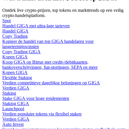
Ontdek live crypto-prijzen, top tokens en markttrends op een veilig
Gids
crypto-handelsplatform.
Spot
Futures-startgids
Handel GIGA met ultra-lage tarieven
Handel GIGA
Copy Trading
Kopieer de handel van top GIGA handelaren voor
langetermijnwinsten
Copy Trading GIGA
Kopen GIGA
Koop GIGA op Bitrue met credit-/debitkaarten,
bankoverschrijvingen, fiat-stortingen, SEPA en meer
Kopen GIGA
Flexible Staking
Handelsstrategieën
Verdien competitieve dagelijkse beloningen op GIGA
Verdien GIGA
Leer hoe u winstgevend kunt blijven
Staking
Stake GIGA voor hoge rendementen
Staking GIGA
Launchpool
Verdien populaire tokens via flexibel staken
Verdien GIGA
Auto Invest