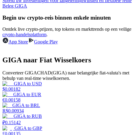
Spreid uw investeringen voor langetermijnwinsten en flexibele rente
Beleg GIGA
Verdienen
Begin uw crypto-reis binnen enkele minuten
Ontdek live crypto-prijzen, top tokens en markttrends op een veilige
crypto-handelsplatform
.
App Store
Google Play
GIGA naar Fiat Wisselkoers
Converteer GIGACHAD(GIGA) naar belangrijke fiat-valuta's met
Macht varkentje
behulp van real-time wisselkoersen.
GIGA
to
USD
Verdien dagelijks competitieve beloningen
$
0.00182
GIGA
to
EUR
€
0.00158
GIGA
to
BRL
R$
0.00934
GIGA
to
RUB
₽
0.15142
GIGA
to
GBP
£
0.00135