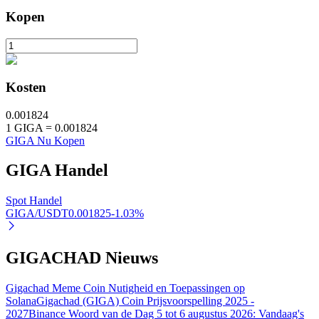
Kopen
Auto Invest
Kosten
Grijp langetermijnwinst en flexibele belangen
0.001824
1
GIGA
=
0.001824
GIGA Nu Kopen
GIGA
Handel
Spot Handel
GIGA/USDT
0.001825
-1.03
%
Leer staken
GIGACHAD Nieuws
Meer informatie over het verdienen van passief inkomen
Bitrue
AI
Gigachad Meme Coin Nutigheid en Toepassingen op
Solana
Gigachad (GIGA) Coin Prijsvoorspelling 2025 -
2027
Binance Woord van de Dag 5 tot 6 augustus 2026: Vandaag's