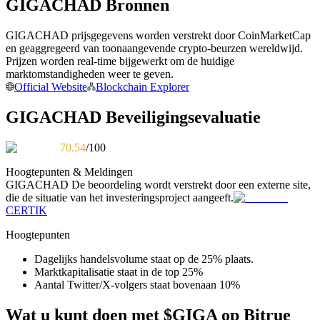
GIGACHAD Bronnen
Word een Copy Trader
Geniet van winstdeling en copy trading commissies
GIGACHAD prijsgegevens worden verstrekt door CoinMarketCap
en geaggregeerd van toonaangevende crypto-beurzen wereldwijd.
Prijzen worden real-time bijgewerkt om de huidige
marktomstandigheden weer te geven.
Official Website
Blockchain Explorer
GIGACHAD Beveiligingsevaluatie
70.54
/100
Hoogtepunten & Meldingen
Informatie
GIGACHAD
De beoordeling wordt verstrekt door een externe site,
die de situatie van het investeringsproject aangeeft.
Big data-analyse inclusief handelsinformatie, enz.
CERTIK
Hoogtepunten
Dagelijks handelsvolume staat op de 25% plaats.
Marktkapitalisatie staat in de top 25%
Aantal Twitter/X-volgers staat bovenaan 10%
Wat u kunt doen met $GIGA op Bitrue