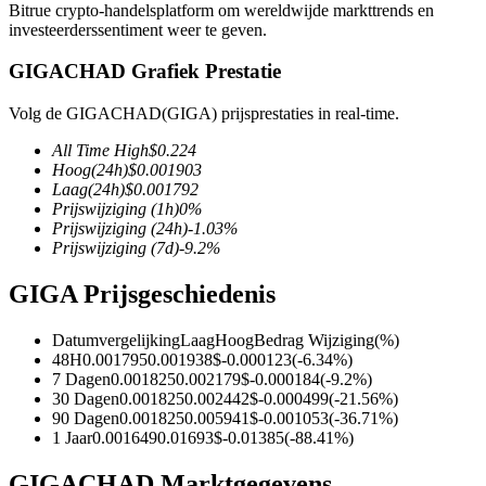
Bitrue crypto-handelsplatform om wereldwijde markttrends en
investeerderssentiment weer te geven.
GIGACHAD Grafiek Prestatie
COIN-M-futures
Volg de GIGACHAD(GIGA) prijsprestaties in real-time.
Cryptocurrency-futures
All Time High
$
0.224
Hoog
(24h)
$
0.001903
Laag
(24h)
$
0.001792
Prijswijziging
(1h)
0
%
TradFi
Prijswijziging
(24h)
-1.03
%
Prijswijziging
(7d)
-9.2
%
Derivaten voor aandelen, forex, edelmetalen en grondstoffen
GIGA Prijsgeschiedenis
Datumvergelijking
Laag
Hoog
Bedrag Wijziging
(%)
48H
0.001795
0.001938
$
-0.000123
(
-6.34
%)
7 Dagen
0.001825
0.002179
$
-0.000184
(
-9.2
%)
30 Dagen
0.001825
0.002442
$
-0.000499
(
-21.56
%)
90 Dagen
0.001825
0.005941
$
-0.001053
(
-36.71
%)
1 Jaar
0.001649
0.01693
$
-0.01385
(
-88.41
%)
USDC-futures
GIGACHAD Marktgegevens