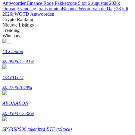
Antwoorden
Binance Rode Pakketcode 5 tot 6 augustus 2026:
Ontvang vandaag gratis punten
Binance Woord van de Dag 28 juli
2026: WOTD Antwoorden
Crypto Ranking
Nieuwe Listings
Trending
Winnaars
Bitrue-partners
CC
Canton
$
0.0906
-12.41
%
GRVT
Grvt
$
0.2796
-0.49
%
Bitrue Affiliates
AEON
AEON
Tot 65% commissies!
$
0.05937
-2.38
%
SPYX
SP500 tokenized ETF (xStock)