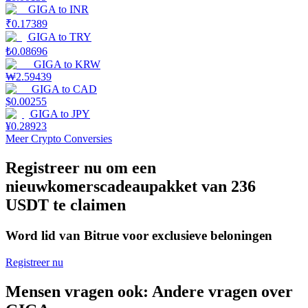
GIGA
to
INR
₹
0.17389
Uitzetten
GIGA
to
TRY
Hoog rendement en directe toegang
₺
0.08696
GIGA
to
KRW
₩
2.59439
GIGA
to
CAD
$
0.00255
GIGA
to
JPY
¥
0.28923
Meer Crypto Conversies
Registreer nu om een
nieuwkomerscadeaupakket van 236
Launchpool
USDT te claimen
Flexibel staken om populaire tokens te verdienen.
Word lid van Bitrue voor exclusieve beloningen
Registreer nu
Mensen vragen ook: Andere vragen over