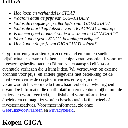
GIGA
Hoe koop en verhandel ik GIGA?
Waarom daalt de prijs van GIGACHAD?
BTR-vergrendelingen
Wat is de hoogste prijs aller tijden van GIGACHAD?
Exclusieve beleggingen voor BTR-houders
Wat is de marktkapitalisatie van GIGACHAD vandaag?
Is nu een goed moment om te investeren in GIGACHAD?
Waar kunt u gratis $GIGA beloningen krijgen?
Hoe kunt u de prijs van GIGACHAD volgen?
Cryptocurrency markten zijn zeer volatiel en kunnen snelle
prijsfluctuaties ervaren. U bent als enige verantwoordelijk voor uw
investeringsbeslissingen en Bitrue is niet aansprakelijk voor
eventuele verliezen die u kunt lijden. Wij vertrouwen op externe
bronnen voor prijs- en andere gegevens met betrekking tot de
hierboven vermelde cryptocurrencies, en wij zijn niet
verantwoordelijk voor de betrouwbaarheid of nauwkeurigheid
Leningen
ervan. De informatie die op dit platform en eventuele bijbehorende
materialen wordt verstrekt, is uitsluitend voor informatieve
Door crypto ondersteunde leenservice
doeleinden en mag niet worden beschouwd als financieel of
investeringsadvies. Voor meer informatie, zie onze
Gebruiksvoorwaarden
en
Privacybeleid
.
Kopen
GIGA