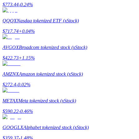
$
773.44
-0.24
%
QQQX
Nasdaq tokenized ETF (xStock)
$
717.74
+
0.04
%
Doorverwijzing
Nodig een vriend uit om contante beloningen te ontvangen
AVGOX
Broadcom tokenized stock (xStock)
Deposit CASHCAT & Win
$
422.73
+
1.15
%
AMZNX
Amazon tokenized stock (xStock)
$
272.4
-0.02
%
METAX
Meta tokenized stock (xStock)
$
590.22
-0.46
%
GOOGLX
Alphabet tokenized stock (xStock)
Deposit CASHCAT & Win
$
359.37
-1.48
%