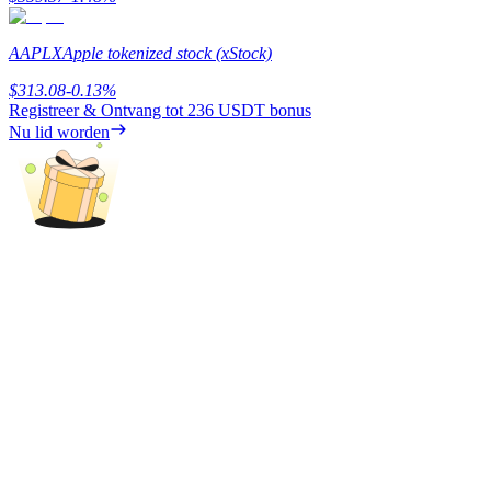
Share 500000 CASHCAT prize pool
AAPLX
Apple tokenized stock (xStock)
$
313.08
-0.13
%
Exclusive for BitMart Users
Registreer & Ontvang tot
236 USDT
bonus
Nu lid worden
Register & Trade to Win 500,000 USDT
Precious Metals Trading Carnival
Trade Gold & Silver · 33,333 USDT Bonus
USDT New User Exclusive 10% APR
USDT Flexible Staking | Daily Rewards