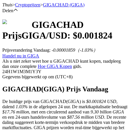
Thuis
>
Cryptoprijzen
>
GIGACHAD
(GIGA)
Delen
GIGACHAD
Termijncontracten
Prijs
GIGA
/USD: $
0.001824
Prijsverandering Vandaag
:
-0.00001859
（
-1.03
%）
Handel nu in GIGA
Als u niet zeker weet hoe u GIGACHAD kunt kopen, raadpleeg
dan onze complete
Hoe GIGA Kopen
gids.
24H
1W
1M
3M
1Y
3Y
Gegevens bijgewerkt op om (UTC+8)
USDT-futures
GIGACHAD(GIGA) Prijs Vandaag
Futures met USDT als onderpand
De huidige prijs van GIGACHAD(GIGA) is
$0.001824 USD
,
dalend
1.03%
in de afgelopen 24 uur. De marktkapitalisatie bedraagt
$17.76 million
, met een circulerend aanbod van
9.30 billion GIGA
en een 24-uurs handelsvolume van
$87.56 million USD
. De recente
daling suggereert korte-termijn verkoopdruk te midden van bredere
marktfluctuaties. GIGA prijzen worden real-time bijgewerkt op het