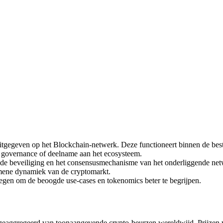
tgegeven op het Blockchain-netwerk. Deze functioneert binnen de besta
ty, governance of deelname aan het ecosysteem.
 de beveiliging en het consensusmechanisme van het onderliggende net
mene dynamiek van de cryptomarkt.
legen om de beoogde use-cases en tokenomics beter te begrijpen.
eaggregeerd van toonaangevende crypto-beurzen wereldwijd. Prijzen 