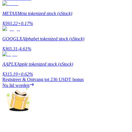
Verdienen
METAX
Meta tokenized stock (xStock)
$
593.22
+
0.17
%
GOOGLX
Alphabet tokenized stock (xStock)
$
365.31
-4.61
%
AAPLX
Apple tokenized stock (xStock)
Macht varkentje
$
315.19
+
0.62
%
Registreer & Ontvang tot
236 USDT
bonus
Verdien dagelijks competitieve beloningen
Nu lid worden