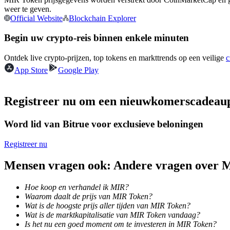
weer te geven.
Futures met USDC als onderpand
Official Website
Blockchain Explorer
Begin uw crypto-reis binnen enkele minuten
Ontdek live crypto-prijzen, top tokens en markttrends op een veilige
c
App Store
Google Play
Registreer nu om een nieuwkomerscadeau
Kopiëren Handel
Word lid van Bitrue voor exclusieve beloningen
Sluit je aan bij top traders
Registreer nu
Mensen vragen ook: Andere vragen over 
Hoe koop en verhandel ik MIR?
Waarom daalt de prijs van MIR Token?
Wat is de hoogste prijs aller tijden van MIR Token?
Wat is de marktkapitalisatie van MIR Token vandaag?
Is het nu een goed moment om te investeren in MIR Token?