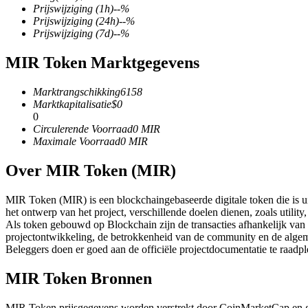
Prijswijziging
(1h)
--
%
Prijswijziging
(24h)
--
%
Prijswijziging
(7d)
--
%
MIR Token Marktgegevens
COIN-M-futures
Cryptocurrency-futures
Marktrangschikking
6158
Marktkapitalisatie
$
0
0
Circulerende Voorraad
0
MIR
TradFi
Maximale Voorraad
0
MIR
Derivaten voor aandelen, forex, edelmetalen en grondstoffen
Over MIR Token (MIR)
MIR Token (MIR) is een blockchaingebaseerde digitale token die is ui
het ontwerp van het project, verschillende doelen dienen, zoals utili
Als token gebouwd op Blockchain zijn de transacties afhankelijk van
projectontwikkeling, de betrokkenheid van de community en de alge
Beleggers doen er goed aan de officiële projectdocumentatie te raadp
MIR Token Bronnen
USDC-futures
MIR Token prijsgegevens worden verstrekt door CoinMarketCap en g