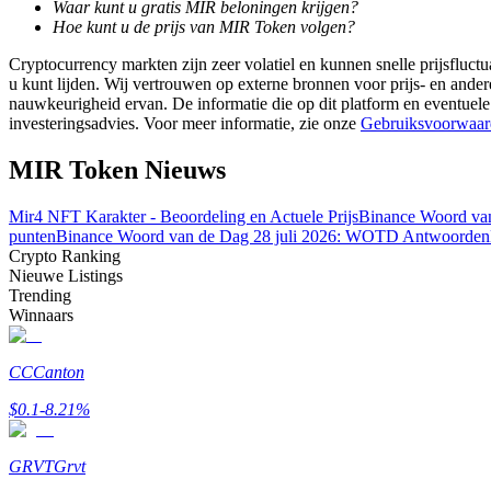
Waar kunt u gratis MIR beloningen krijgen?
Word een Copy Trader
Hoe kunt u de prijs van MIR Token volgen?
Geniet van winstdeling en copy trading commissies
Cryptocurrency markten zijn zeer volatiel en kunnen snelle prijsfluctu
u kunt lijden. Wij vertrouwen op externe bronnen voor prijs- en ande
nauwkeurigheid ervan. De informatie die op dit platform en eventuele
investeringsadvies. Voor meer informatie, zie onze
Gebruiksvoorwaar
MIR Token Nieuws
Mir4 NFT Karakter - Beoordeling en Actuele Prijs
Binance Woord van
punten
Binance Woord van de Dag 28 juli 2026: WOTD Antwoorden
Crypto Ranking
Nieuwe Listings
Informatie
Trending
Big data-analyse inclusief handelsinformatie, enz.
Winnaars
CC
Canton
$
0.1
-8.21
%
GRVT
Grvt