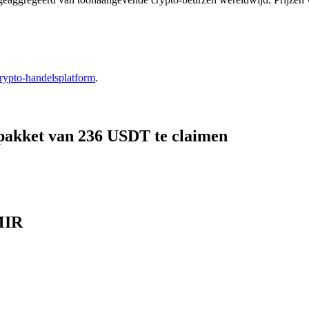
rypto-handelsplatform
.
pakket van 236 USDT te claimen
MIR