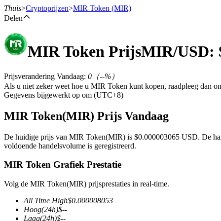
Thuis
>
Cryptoprijzen
>
MIR Token
(MIR)
Delen
MIR Token
Prijs
MIR
/USD: 
Termijncontracten
Prijsverandering Vandaag
:
0
（
--
%）
Als u niet zeker weet hoe u MIR Token kunt kopen, raadpleeg dan o
Gegevens bijgewerkt op om (UTC+8)
MIR Token(MIR) Prijs Vandaag
De huidige prijs van MIR Token(MIR) is $0.000003065 USD. De hande
voldoende handelsvolume is geregistreerd.
USDT-futures
MIR Token Grafiek Prestatie
Futures met USDT als onderpand
Volg de MIR Token(MIR) prijsprestaties in real-time.
All Time High
$
0.000008053
Hoog
(24h)
$
--
Laag
(24h)
$
--