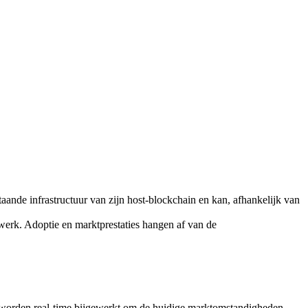
ande infrastructuur van zijn host-blockchain en kan, afhankelijk van
werk. Adoptie en marktprestaties hangen af van de
worden real-time bijgewerkt om de huidige marktomstandigheden