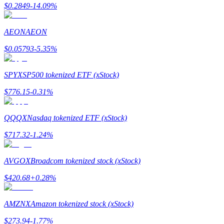
$
0.2849
-14.09
%
Gids
AEON
AEON
Futures-startgids
$
0.05793
-5.35
%
SPYX
SP500 tokenized ETF (xStock)
$
776.15
-0.31
%
QQQX
Nasdaq tokenized ETF (xStock)
$
717.32
-1.24
%
Handelsstrategieën
Leer hoe u winstgevend kunt blijven
AVGOX
Broadcom tokenized stock (xStock)
$
420.68
+
0.28
%
AMZNX
Amazon tokenized stock (xStock)
$
273.94
-1.77
%