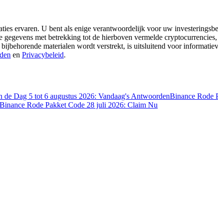
aties ervaren. U bent als enige verantwoordelijk voor uw investeringsbes
re gegevens met betrekking tot de hierboven vermelde cryptocurrencies,
 bijbehorende materialen wordt verstrekt, is uitsluitend voor informati
den
en
Privacybeleid
.
 de Dag 5 tot 6 augustus 2026: Vandaag's Antwoorden
Binance Rode P
Binance Rode Pakket Code 28 juli 2026: Claim Nu