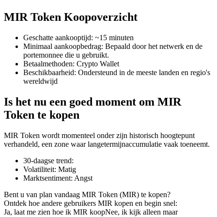
MIR Token Koopoverzicht
Geschatte aankooptijd
:
~15 minuten
COIN-M-futures
Minimaal aankoopbedrag
:
Bepaald door het netwerk en de
portemonnee die u gebruikt.
Cryptocurrency-futures
Betaalmethoden
:
Crypto Wallet
Beschikbaarheid
:
Ondersteund in de meeste landen en regio's
wereldwijd
TradFi
Is het nu een goed moment om MIR
Derivaten voor aandelen, forex, edelmetalen en grondstoffen
Token te kopen
MIR Token wordt momenteel onder zijn historisch hoogtepunt
verhandeld, een zone waar langetermijnaccumulatie vaak toeneemt.
30-daagse trend
:
Volatiliteit
:
Matig
Marktsentiment
:
Angst
Bent u van plan vandaag MIR Token (MIR) te kopen?
Ontdek hoe andere gebruikers MIR kopen en begin snel:
USDC-futures
Ja, laat me zien hoe ik MIR koop
Nee, ik kijk alleen maar