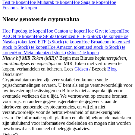
Test te kopen
Hoe Mubarak te kopen
Hoe Saga te kopen
Hoe
Fusionist te kopen
Nieuw genoteerde cryptovaluta
Download de
Hoe Pipedog te kopen
Hoe Canton te kopen
Hoe Grvt te kopen
Hoe
Bitrue-app
AEON te kopen
Hoe SP500 tokenized ETF (xStock) te kopen
Hoe
Nasdaq tokenized ETF (xStock) te kopen
Hoe Broadcom tokenized
stock (xStock) te kopen
Hoe Amazon tokenized stock (xStock) te
kopen
Hoe Meta tokenized stock (xStock) te kopen
Nieuw bij MIR Token (MIR)?
Begin met Bitrues
beginnersgidsen,
marktanalyses en experttips
om MIR Token met vertrouwen te
kopen, verhandelen en beheren. Lees
Gidsen
/ Bezoek
Blog
Disclaimer
Cryptovalutamarkten zijn zeer volatiel en kunnen snelle
Nederlands
prijsschommelingen ervaren. U bent als enige verantwoordelijk voor
uw investeringsbeslissingen en Bitrue is niet aansprakelijk voor
eventuele verliezen die u lijdt. We vertrouwen op externe bronnen
voor prijs- en andere gegevensgerelateerde gegevens. aan de
hierboven genoemde cryptocurrencies, en wij zijn niet
verantwoordelijk voor de betrouwbaarheid of nauwkeurigheid
ervan. De informatie op dit platform en alle bijbehorende materialen
zijn uitsluitend voor informatieve doeleinden en mogen niet worden
beschouwd als financieel of beleggingsadvies.
Delen