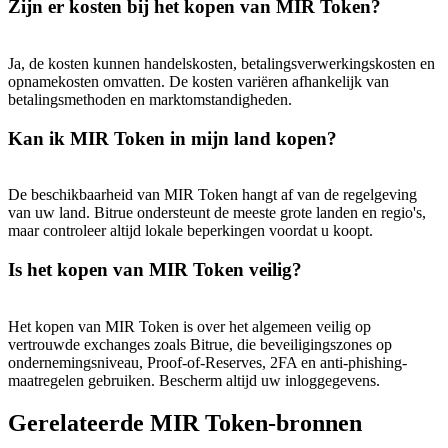
Zijn er kosten bij het kopen van MIR Token?
USDT New User Exclusive 10% APR
USDT Flexible Staking | Daily Rewards
Ja, de kosten kunnen handelskosten, betalingsverwerkingskosten en
opnamekosten omvatten. De kosten variëren afhankelijk van
betalingsmethoden en marktomstandigheden.
BTC New User Exclusive: 6.5% APR
Kan ik MIR Token in mijn land kopen?
BTC Flexible Staking | Daily Rewards
De beschikbaarheid van MIR Token hangt af van de regelgeving
van uw land. Bitrue ondersteunt de meeste grote landen en regio's,
maar controleer altijd lokale beperkingen voordat u koopt.
Is het kopen van MIR Token veilig?
Het kopen van MIR Token is over het algemeen veilig op
vertrouwde exchanges zoals Bitrue, die beveiligingszones op
ondernemingsniveau, Proof-of-Reserves, 2FA en anti-phishing-
Meer evenementen
maatregelen gebruiken. Bescherm altijd uw inloggegevens.
Win prijzen en exclusieve beloningen
Gerelateerde MIR Token-bronnen
Log in
Aanmelden