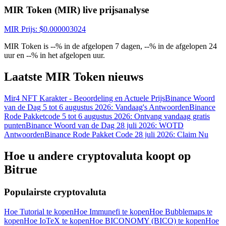
MIR Token (MIR) live prijsanalyse
MIR
Prijs
: $
0.000003024
MIR Token is --% in de afgelopen 7 dagen, --% in de afgelopen 24
uur en --% in het afgelopen uur.
Laatste MIR Token nieuws
Log in
Aanmelden
Mir4 NFT Karakter - Beoordeling en Actuele Prijs
Binance Woord
van de Dag 5 tot 6 augustus 2026: Vandaag's Antwoorden
Binance
Rode Pakketcode 5 tot 6 augustus 2026: Ontvang vandaag gratis
punten
Binance Woord van de Dag 28 juli 2026: WOTD
Antwoorden
Binance Rode Pakket Code 28 juli 2026: Claim Nu
Hoe u andere cryptovaluta koopt op
Bitrue
Beloningscentrum
Populairste cryptovaluta
Hoe Tutorial te kopen
Hoe Immunefi te kopen
Hoe Bubblemaps te
kopen
Hoe IoTeX te kopen
Hoe BICONOMY (BICO) te kopen
Hoe