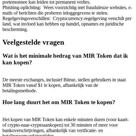
portemonnee kan leiden tot permanent verlies.
Phishing-oplichting
:
Wees voorzichtig met frauduleuze websites, e-
mails of berichten die proberen inloggegevens te stelen.
Regelgevingsverschillen
:
Cryptocurrency-regelgeving verschilt per
land, wat invloed kan hebben op handel, opnames en juridische
bescherming.
Doorverwijzing
Veelgestelde vragen
Nodig een vriend uit om contante beloningen te ontvangen
Wat is het minimale bedrag van MIR Token dat ik
BTC Welcome Rewards
kan kopen?
De meeste exchanges, inclusief Bitrue, stellen gebruikers in staat
MIR Token vanaf $1 te kopen, afhankelijk van de
betalingsmethode.
Hoe lang duurt het om MIR Token te kopen?
Het kopen van MIR Token kan enkele minuten duren (voor kaart-
of crypto-naar-cryptoaankopen) tot 30 minuten of meer voor
BTC Welcome Rewards
bankoverschrijvingen, afhankelijk van verificatie- en
betalingsverwerkingstijden.