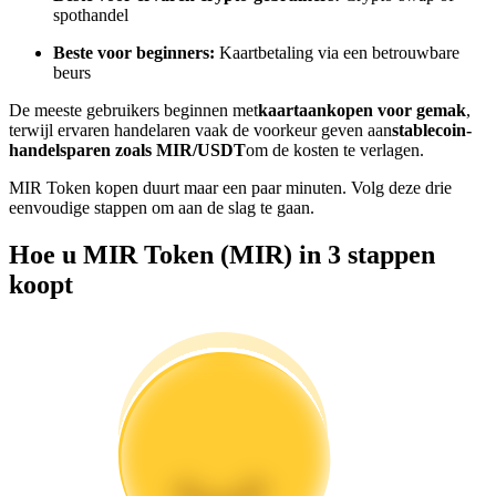
spothandel
Word een Copy Trader
Beste voor beginners:
Kaartbetaling via een betrouwbare
Geniet van winstdeling en copy trading commissies
beurs
De meeste gebruikers beginnen met
kaartaankopen voor gemak
,
terwijl ervaren handelaren vaak de voorkeur geven aan
stablecoin-
handelsparen zoals MIR/USDT
om de kosten te verlagen.
MIR Token kopen duurt maar een paar minuten. Volg deze drie
eenvoudige stappen om aan de slag te gaan.
Hoe u MIR Token (MIR) in 3 stappen
koopt
Informatie
Big data-analyse inclusief handelsinformatie, enz.