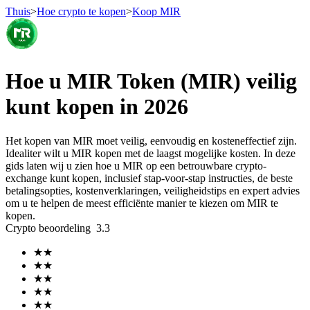
Thuis
>
Hoe crypto te kopen
>
Koop MIR
Termijncontracten
Hoe u MIR Token (MIR) veilig
kunt kopen in 2026
Het kopen van MIR moet veilig, eenvoudig en kosteneffectief zijn.
Idealiter wilt u MIR kopen met de laagst mogelijke kosten. In deze
gids laten wij u zien hoe u MIR op een betrouwbare crypto-
exchange kunt kopen, inclusief stap-voor-stap instructies, de beste
betalingsopties, kostenverklaringen, veiligheidstips en expert advies
om u te helpen de meest efficiënte manier te kiezen om MIR te
USDT-futures
kopen.
Crypto beoordeling
3.3
Futures met USDT als onderpand
★
★
★
★
★
★
★
★
★
★