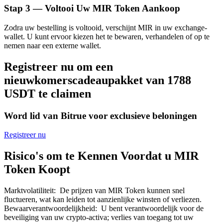
Stap
3 —
Voltooi Uw MIR Token Aankoop
Zodra uw bestelling is voltooid, verschijnt MIR in uw exchange-
wallet. U kunt ervoor kiezen het te bewaren, verhandelen of op te
nemen naar een externe wallet.
Bitrue-partners
Registreer nu om een
nieuwkomerscadeaupakket van 1788
USDT te claimen
Word lid van Bitrue voor exclusieve beloningen
Registreer nu
Risico's om te Kennen Voordat u MIR
Bitrue Affiliates
Token Koopt
Tot 65% commissies!
Marktvolatiliteit
:
De prijzen van MIR Token kunnen snel
fluctueren, wat kan leiden tot aanzienlijke winsten of verliezen.
Bewaarverantwoordelijkheid
:
U bent verantwoordelijk voor de
beveiliging van uw crypto-activa; verlies van toegang tot uw