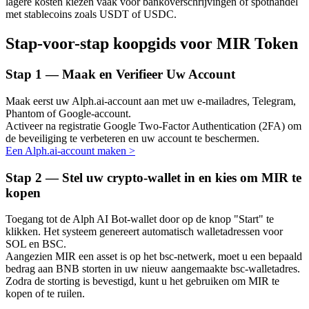
lagere kosten kiezen vaak voor bankoverschrijvingen of spothandel
met stablecoins zoals USDT of USDC.
Stap-voor-stap koopgids voor MIR Token
Auto Invest
Stap
1 —
Maak en Verifieer Uw Account
Grijp langetermijnwinst en flexibele belangen
Maak eerst uw Alph.ai-account aan met uw e-mailadres, Telegram,
Phantom of Google-account.
Activeer na registratie Google Two-Factor Authentication (2FA) om
de beveiliging te verbeteren en uw account te beschermen.
Een Alph.ai-account maken
>
Stap
2 —
Stel uw crypto-wallet in en kies om MIR te
kopen
Toegang tot de Alph AI Bot-wallet door op de knop "Start" te
Leer staken
klikken. Het systeem genereert automatisch walletadressen voor
SOL en BSC.
Meer informatie over het verdienen van passief inkomen
Aangezien MIR een asset is op het bsc-netwerk, moet u een bepaald
bedrag aan BNB storten in uw nieuw aangemaakte bsc-walletadres.
Bitrue
AI
Zodra de storting is bevestigd, kunt u het gebruiken om MIR te
kopen of te ruilen.