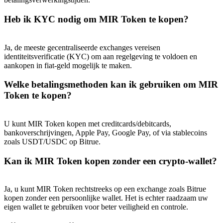
Deposit & Trade BTC to Share 25000 USDT prize pool!
Heb ik KYC nodig om MIR Token te kopen?
Deposit CASHCAT & Win
Ja, de meeste gecentraliseerde exchanges vereisen
identiteitsverificatie (KYC) om aan regelgeving te voldoen en
Share 500000 CASHCAT prize pool
aankopen in fiat-geld mogelijk te maken.
Welke betalingsmethoden kan ik gebruiken om MIR
Token te kopen?
Exclusive for BitMart Users
Register & Trade to Win 500,000 USDT
U kunt MIR Token kopen met creditcards/debitcards,
bankoverschrijvingen, Apple Pay, Google Pay, of via stablecoins
zoals USDT/USDC op Bitrue.
Kan ik MIR Token kopen zonder een crypto-wallet?
Precious Metals Trading Carnival
Trade Gold & Silver · 33,333 USDT Bonus
Ja, u kunt MIR Token rechtstreeks op een exchange zoals Bitrue
kopen zonder een persoonlijke wallet. Het is echter raadzaam uw
eigen wallet te gebruiken voor beter veiligheid en controle.