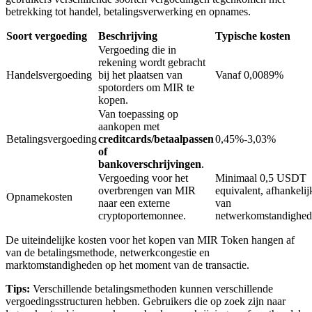
betrekking tot handel, betalingsverwerking en opnames.
Soort vergoeding
Beschrijving
Typische kosten
BTR-vergrendelingen
Vergoeding die in
rekening wordt gebracht
Exclusieve beleggingen voor BTR-houders
Handelsvergoeding
bij het plaatsen van
Vanaf 0,0089%
spotorders om MIR te
kopen.
Van toepassing op
aankopen met
Betalingsvergoeding
creditcards/betaalpassen
0,45%-3,03%
of
bankoverschrijvingen
.
Vergoeding voor het
Minimaal 0,5 USDT
overbrengen van MIR
equivalent, afhankelij
Opnamekosten
naar een externe
van
Leningen
cryptoportemonnee.
netwerkomstandighe
Door crypto ondersteunde leenservice
De uiteindelijke kosten voor het kopen van MIR Token hangen af
van de betalingsmethode, netwerkcongestie en
marktomstandigheden op het moment van de transactie.
Tips:
Verschillende betalingsmethoden kunnen verschillende
vergoedingsstructuren hebben. Gebruikers die op zoek zijn naar