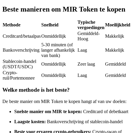
Futures met USDC als onderpand
Beste manieren om MIR Token te kopen
Typische
Methode
Snelheid
Moeilijkheid
vergoedingen
Gemiddeld-
Creditcard/betaalpas
Onmiddellijk
Makkelijk
Hoog
5-30 minuten (of
Bankoverschrijving
langer afhankelijk
Laag
Makkelijk
van bank)
Stablecoin-handel
Onmiddellijk
Zeer laag
Gemiddeld
(USDT/USDC)
Kopiëren Handel
Crypto-
Onmiddellijk
Laag
Gemiddeld
Sluit je aan bij top traders
ruil/Portemonnee
Welke methode is het beste?
De beste manier om MIR Token te kopen hangt af van uw doelen:
Snelste manier om MIR te kopen:
Creditcard of debetkaart
Laagste kosten:
Bankoverschrijving of stablecoin-handel
Beste voor ervaren crypto-gebruikers:
Crypto-swap of