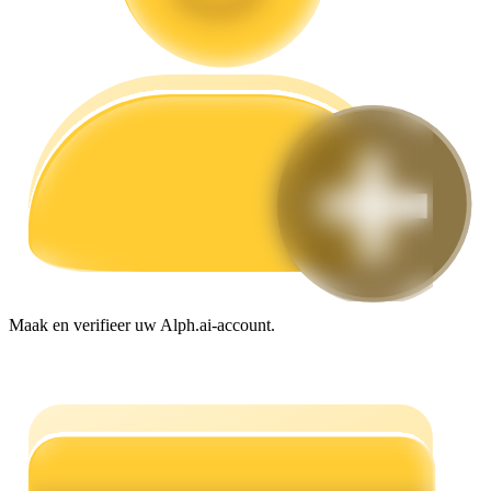
Gids
Futures-startgids
Handelsstrategieën
Maak en verifieer uw Alph.ai-account.
Leer hoe u winstgevend kunt blijven