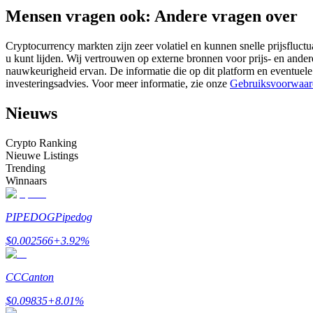
Mensen vragen ook: Andere vragen over
Futures met USDC als onderpand
Cryptocurrency markten zijn zeer volatiel en kunnen snelle prijsfluctu
u kunt lijden. Wij vertrouwen op externe bronnen voor prijs- en ande
nauwkeurigheid ervan. De informatie die op dit platform en eventuele
investeringsadvies. Voor meer informatie, zie onze
Gebruiksvoorwaar
Nieuws
Crypto Ranking
Nieuwe Listings
Kopiëren Handel
Trending
Winnaars
Sluit je aan bij top traders
PIPEDOG
Pipedog
$
0.002566
+
3.92
%
CC
Canton
$
0.09835
+
8.01
%