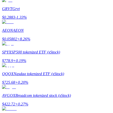
Word een Copy Trader
GRVT
Grvt
Geniet van winstdeling en copy trading commissies
$
0.2883
-1.33
%
AEON
AEON
$
0.05802
+
8.26
%
SPYX
SP500 tokenized ETF (xStock)
$
778.9
+
0.19
%
Informatie
Big data-analyse inclusief handelsinformatie, enz.
QQQX
Nasdaq tokenized ETF (xStock)
$
725.68
+
0.20
%
AVGOX
Broadcom tokenized stock (xStock)
$
422.72
+
0.27
%