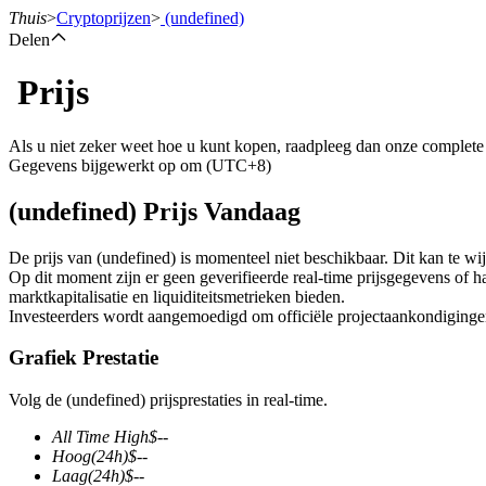
Thuis
>
Cryptoprijzen
>
(undefined)
Delen
Prijs
Termijncontracten
Als u niet zeker weet hoe u kunt kopen, raadpleeg dan onze complet
Gegevens bijgewerkt op om (UTC+8)
(undefined) Prijs Vandaag
De prijs van (undefined) is momenteel niet beschikbaar. Dit kan te wijt
Op dit moment zijn er geen geverifieerde real-time prijsgegevens of h
marktkapitalisatie en liquiditeitsmetrieken bieden.
Investeerders wordt aangemoedigd om officiële projectaankondigingen 
USDT-futures
Grafiek Prestatie
Futures met USDT als onderpand
Volg de (undefined) prijsprestaties in real-time.
All Time High
$
--
Hoog
(24h)
$
--
Laag
(24h)
$
--