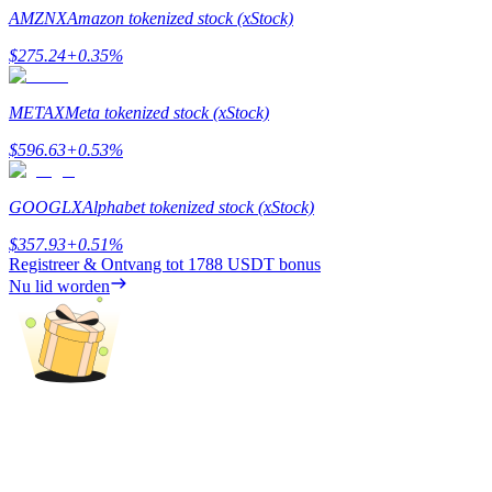
AMZNX
Amazon tokenized stock (xStock)
Gids
$
275.24
+
0.35
%
Futures-startgids
METAX
Meta tokenized stock (xStock)
$
596.63
+
0.53
%
GOOGLX
Alphabet tokenized stock (xStock)
$
357.93
+
0.51
%
Registreer & Ontvang tot
1788 USDT
bonus
Nu lid worden
Handelsstrategieën
Leer hoe u winstgevend kunt blijven