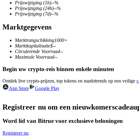
Prijswijziging
(1h)
--
%
Prijswijziging
(24h)
--
%
Prijswijziging
(7d)
--
%
Marktgegevens
COIN-M-futures
Cryptocurrency-futures
Marktrangschikking
1000+
Marktkapitalisatie
$
--
Circulerende Voorraad
--
Maximale Voorraad
--
TradFi
Begin uw crypto-reis binnen enkele minuten
Derivaten voor aandelen, forex, edelmetalen en grondstoffen
Ontdek live crypto-prijzen, top tokens en markttrends op een veilige
c
App Store
Google Play
Registreer nu om een nieuwkomerscadeau
Word lid van Bitrue voor exclusieve beloningen
Registreer nu
USDC-futures