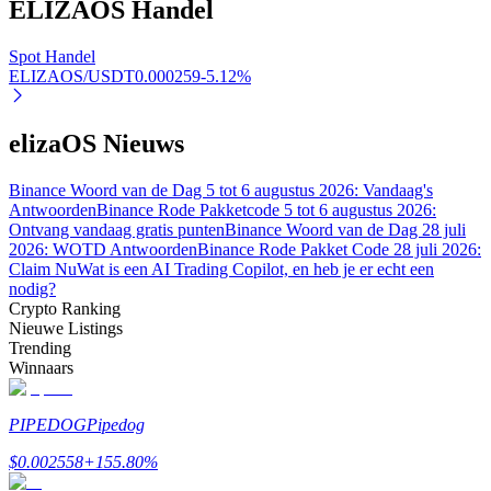
ELIZAOS
Handel
Spot Handel
ELIZAOS/USDT
0.000259
-5.12
%
Auto Invest
Grijp langetermijnwinst en flexibele belangen
elizaOS Nieuws
Binance Woord van de Dag 5 tot 6 augustus 2026: Vandaag's
Antwoorden
Binance Rode Pakketcode 5 tot 6 augustus 2026:
Ontvang vandaag gratis punten
Binance Woord van de Dag 28 juli
2026: WOTD Antwoorden
Binance Rode Pakket Code 28 juli 2026:
Claim Nu
Wat is een AI Trading Copilot, en heb je er echt een
nodig?
Crypto Ranking
Nieuwe Listings
Trending
Leer staken
Winnaars
Meer informatie over het verdienen van passief inkomen
PIPEDOG
Pipedog
Bitrue
AI
$
0.002558
+
155.80
%