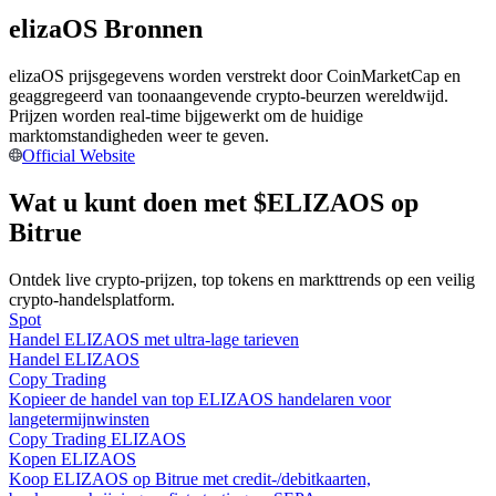
Word een Copy Trader
elizaOS Bronnen
Geniet van winstdeling en copy trading commissies
elizaOS prijsgegevens worden verstrekt door CoinMarketCap en
geaggregeerd van toonaangevende crypto-beurzen wereldwijd.
Prijzen worden real-time bijgewerkt om de huidige
marktomstandigheden weer te geven.
Official Website
Wat u kunt doen met $ELIZAOS op
Bitrue
Ontdek live crypto-prijzen, top tokens en markttrends op een veilig
Informatie
crypto-handelsplatform.
Big data-analyse inclusief handelsinformatie, enz.
Spot
Handel ELIZAOS met ultra-lage tarieven
Handel ELIZAOS
Copy Trading
Kopieer de handel van top ELIZAOS handelaren voor
langetermijnwinsten
Copy Trading ELIZAOS
Kopen ELIZAOS
Koop ELIZAOS op Bitrue met credit-/debitkaarten,