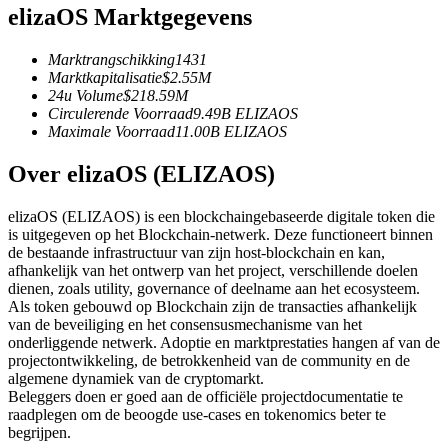
elizaOS Marktgegevens
Futures met USDC als onderpand
Marktrangschikking
1431
Marktkapitalisatie
$
2.55M
24u Volume
$
218.59M
Circulerende Voorraad
9.49B
ELIZAOS
Maximale Voorraad
11.00B
ELIZAOS
Over elizaOS (ELIZAOS)
elizaOS (ELIZAOS) is een blockchaingebaseerde digitale token die
Kopiëren Handel
is uitgegeven op het Blockchain-netwerk. Deze functioneert binnen
de bestaande infrastructuur van zijn host-blockchain en kan,
Sluit je aan bij top traders
afhankelijk van het ontwerp van het project, verschillende doelen
dienen, zoals utility, governance of deelname aan het ecosysteem.
Als token gebouwd op Blockchain zijn de transacties afhankelijk
van de beveiliging en het consensusmechanisme van het
onderliggende netwerk. Adoptie en marktprestaties hangen af van de
projectontwikkeling, de betrokkenheid van de community en de
algemene dynamiek van de cryptomarkt.
Beleggers doen er goed aan de officiële projectdocumentatie te
raadplegen om de beoogde use-cases en tokenomics beter te
begrijpen.