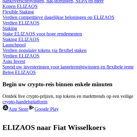
bankoverschrijvingen, fiat-stortingen, SEPA en meer
Kopen ELIZAOS
Flexible Staking
Gids
Verdien competitieve dagelijkse beloningen op ELIZAOS
Verdien ELIZAOS
Futures-startgids
Staking
Stake ELIZAOS voor hoge rendementen
Staking ELIZAOS
Launchpool
Verdien populaire tokens via flexibel staken
Verdien ELIZAOS
Auto Invest
Spreid uw investeringen voor langetermijnwinsten en flexibele rente
Beleg ELIZAOS
Begin uw crypto-reis binnen enkele minuten
Handelsstrategieën
Ontdek live crypto-prijzen, top tokens en markttrends op een veilige
Leer hoe u winstgevend kunt blijven
crypto-handelsplatform
.
App Store
Google Play
ELIZAOS naar Fiat Wisselkoers