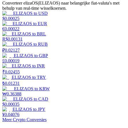
Converteer elizaOS(ELIZAOS) naar belangrijke fiat-valuta's met
behulp van real-time wisselkoersen.
Verdienen
ELIZAOS
to
USD
$
0.00025
ELIZAOS
to
EUR
€
0.00022
ELIZAOS
to
BRL
R$
0.00131
ELIZAOS
to
RUB
₽
0.02127
ELIZAOS
to
GBP
£
0.00019
ELIZAOS
to
INR
Macht varkentje
₹
0.02455
ELIZAOS
to
TRY
Verdien dagelijks competitieve beloningen
₺
0.01231
ELIZAOS
to
KRW
₩
0.36388
ELIZAOS
to
CAD
$
0.00035
ELIZAOS
to
JPY
¥
0.04076
Meer Crypto Conversies