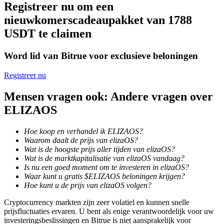
Registreer nu om een
Uitzetten
nieuwkomerscadeaupakket van 1788
USDT te claimen
Hoog rendement en directe toegang
Word lid van Bitrue voor exclusieve beloningen
Registreer nu
Mensen vragen ook: Andere vragen over
ELIZAOS
Hoe koop en verhandel ik ELIZAOS?
Launchpool
Waarom daalt de prijs van elizaOS?
Wat is de hoogste prijs aller tijden van elizaOS?
Flexibel staken om populaire tokens te verdienen.
Wat is de marktkapitalisatie van elizaOS vandaag?
Is nu een goed moment om te investeren in elizaOS?
Waar kunt u gratis $ELIZAOS beloningen krijgen?
Hoe kunt u de prijs van elizaOS volgen?
Cryptocurrency markten zijn zeer volatiel en kunnen snelle
prijsfluctuaties ervaren. U bent als enige verantwoordelijk voor uw
investeringsbeslissingen en Bitrue is niet aansprakelijk voor