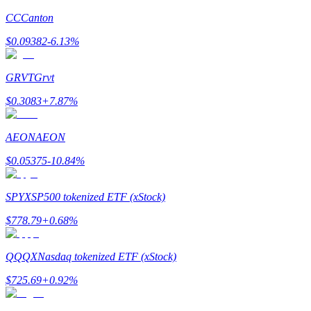
CC
Canton
$
0.09382
-6.13
%
GRVT
Grvt
Bitrue-partners
$
0.3083
+
7.87
%
AEON
AEON
$
0.05375
-10.84
%
SPYX
SP500 tokenized ETF (xStock)
$
778.79
+
0.68
%
Bitrue Affiliates
Tot 65% commissies!
QQQX
Nasdaq tokenized ETF (xStock)
$
725.69
+
0.92
%