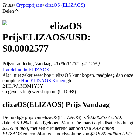
Thuis
>
Cryptoprijzen
>
elizaOS
(ELIZAOS)
Delen
elizaOS
Termijncontracten
Prijs
ELIZAOS
/USD:
$
0.0002577
Prijsverandering Vandaag
:
-0.00001255
（
-5.12
%）
Handel nu in ELIZAOS
Als u niet zeker weet hoe u elizaOS kunt kopen, raadpleeg dan onze
complete
Hoe ELIZAOS Kopen
gids.
24H
1W
1M
3M
1Y
3Y
Gegevens bijgewerkt op om (UTC+8)
USDT-futures
Futures met USDT als onderpand
elizaOS(ELIZAOS) Prijs Vandaag
De huidige prijs van elizaOS(ELIZAOS) is
$0.0002577 USD
,
dalend
5.12%
in de afgelopen 24 uur. De marktkapitalisatie bedraagt
$2.55 million
, met een circulerend aanbod van
9.49 billion
ELIZAOS
en een 24-uurs handelsvolume van
$218.59 million USD
.