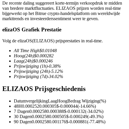
De recente daling suggereert korte-termijn verkoopdruk te midden
van bredere marktfluctuaties. ELIZAOS prijzen worden real-time
bijgewerkt op het Bitrue crypto-handelsplatform om wereldwijde
markttrends en investeerderssentiment weer te geven.
COIN-M-futures
elizaOS Grafiek Prestatie
Cryptocurrency-futures
Volg de elizaOS(ELIZAOS) prijsprestaties in real-time.
All Time High
$
0.01048
Hoog
(24h)
$
0.000282
TradFi
Laag
(24h)
$
0.000246
Prijswijziging
(1h)
-0.38
%
Derivaten voor aandelen, forex, edelmetalen en grondstoffen
Prijswijziging
(24h)
-5.12
%
Prijswijziging
(7d)
-34.02
%
ELIZAOS Prijsgeschiedenis
Datumvergelijking
Laag
Hoog
Bedrag Wijziging
(%)
48H
0.000252
0.000305
$
-0.000044
(
-14.66
%)
7 Dagen
0.000258
0.000388
$
-0.000132
(
-34.02
%)
30 Dagen
0.000258
0.000505
$
-0.000249
(
-49.3
%)
90 Dagen
0.000258
0.001176
$
-0.000881
(
-77.48
%)
USDC-futures