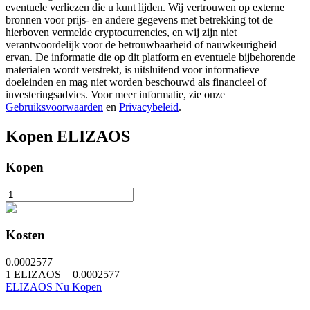
eventuele verliezen die u kunt lijden. Wij vertrouwen op externe
bronnen voor prijs- en andere gegevens met betrekking tot de
hierboven vermelde cryptocurrencies, en wij zijn niet
BTR-vergrendelingen
verantwoordelijk voor de betrouwbaarheid of nauwkeurigheid
ervan. De informatie die op dit platform en eventuele bijbehorende
Exclusieve beleggingen voor BTR-houders
materialen wordt verstrekt, is uitsluitend voor informatieve
doeleinden en mag niet worden beschouwd als financieel of
investeringsadvies. Voor meer informatie, zie onze
Gebruiksvoorwaarden
en
Privacybeleid
.
Kopen
ELIZAOS
Kopen
Leningen
Door crypto ondersteunde leenservice
Kosten
0.0002577
1
ELIZAOS
=
0.0002577
ELIZAOS Nu Kopen