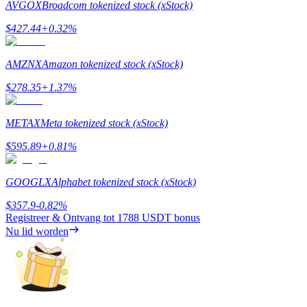
AVGOX
Broadcom tokenized stock (xStock)
$
427.44
+
0.32
%
AMZNX
Amazon tokenized stock (xStock)
Doorverwijzing
$
278.35
+
1.37
%
Nodig een vriend uit om contante beloningen te ontvangen
METAX
Meta tokenized stock (xStock)
BTC Welcome Rewards
$
595.89
+
0.81
%
GOOGLX
Alphabet tokenized stock (xStock)
$
357.9
-0.82
%
Registreer & Ontvang tot
1788 USDT
bonus
Nu lid worden
BTC Welcome Rewards