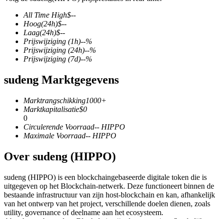
All Time High
$
--
Hoog
(24h)
$
--
Laag
(24h)
$
--
Prijswijziging
(1h)
--
%
COIN-M-futures
Prijswijziging
(24h)
--
%
Prijswijziging
(7d)
--
%
Cryptocurrency-futures
sudeng Marktgegevens
TradFi
Marktrangschikking
1000+
Marktkapitalisatie
$
0
Derivaten voor aandelen, forex, edelmetalen en grondstoffen
0
Circulerende Voorraad
--
HIPPO
Maximale Voorraad
--
HIPPO
Over sudeng (HIPPO)
sudeng (HIPPO) is een blockchaingebaseerde digitale token die is
uitgegeven op het Blockchain-netwerk. Deze functioneert binnen de
bestaande infrastructuur van zijn host-blockchain en kan, afhankelijk
van het ontwerp van het project, verschillende doelen dienen, zoals
utility, governance of deelname aan het ecosysteem.
USDC-futures