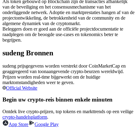
Als token gebouwd op Blockchain zijn de transacties afhankelijk
Futures met USDC als onderpand
van de beveiliging en het consensusmechanisme van het
onderliggende netwerk. Adoptie en marktprestaties hangen af van de
projectontwikkeling, de betrokkenheid van de community en de
algemene dynamiek van de cryptomarkt.
Beleggers doen er goed aan de officiële projectdocumentatie te
raadplegen om de beoogde use-cases en tokenomics beter te
begrijpen.
sudeng Bronnen
sudeng prijsgegevens worden verstrekt door CoinMarketCap en
Kopiëren Handel
geaggregeerd van toonaangevende crypto-beurzen wereldwijd.
Prijzen worden real-time bijgewerkt om de huidige
Sluit je aan bij top traders
marktomstandigheden weer te geven.
Official Website
Begin uw crypto-reis binnen enkele minuten
Ontdek live crypto-prijzen, top tokens en markttrends op een veilige
crypto-handelsplatform
.
App Store
Google Play