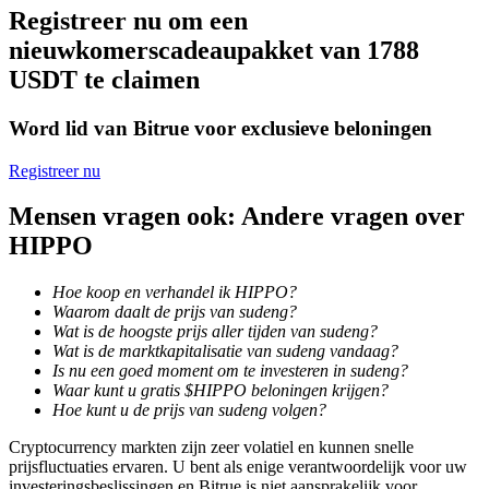
Registreer nu om een
Word een Copy Trader
nieuwkomerscadeaupakket van 1788
Geniet van winstdeling en copy trading commissies
USDT te claimen
Word lid van Bitrue voor exclusieve beloningen
Registreer nu
Mensen vragen ook: Andere vragen over
HIPPO
Informatie
Hoe koop en verhandel ik HIPPO?
Waarom daalt de prijs van sudeng?
Big data-analyse inclusief handelsinformatie, enz.
Wat is de hoogste prijs aller tijden van sudeng?
Wat is de marktkapitalisatie van sudeng vandaag?
Is nu een goed moment om te investeren in sudeng?
Waar kunt u gratis $HIPPO beloningen krijgen?
Hoe kunt u de prijs van sudeng volgen?
Cryptocurrency markten zijn zeer volatiel en kunnen snelle
prijsfluctuaties ervaren. U bent als enige verantwoordelijk voor uw
investeringsbeslissingen en Bitrue is niet aansprakelijk voor