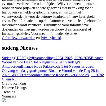
eventuele verliezen die u kunt lijden. Wij vertrouwen op externe
bronnen voor prijs- en andere gegevens met betrekking tot de
Gids
hierboven vermelde cryptocurrencies, en wij zijn niet
verantwoordelijk voor de betrouwbaarheid of nauwkeurigheid
Futures-startgids
ervan. De informatie die op dit platform en eventuele bijbehorende
materialen wordt verstrekt, is uitsluitend voor informatieve
doeleinden en mag niet worden beschouwd als financieel of
investeringsadvies. Voor meer informatie, zie onze
Gebruiksvoorwaarden
en
Privacybeleid
.
sudeng Nieuws
Sudeng (HIPPO) Prijsvoorspelling: 2024, 2025, 2030-2035
Binance
Woord van de Dag 5 tot 6 augustus 2026: Vandaag's
Antwoorden
Binance Rode Pakketcode 5 tot 6 augustus 2026:
Handelsstrategieën
Ontvang vandaag gratis punten
Binance Woord van de Dag 28 juli
Leer hoe u winstgevend kunt blijven
2026: WOTD Antwoorden
Binance Rode Pakket Code 28 juli 2026:
Claim Nu
Crypto Ranking
Nieuwe Listings
Trending
Winnaars