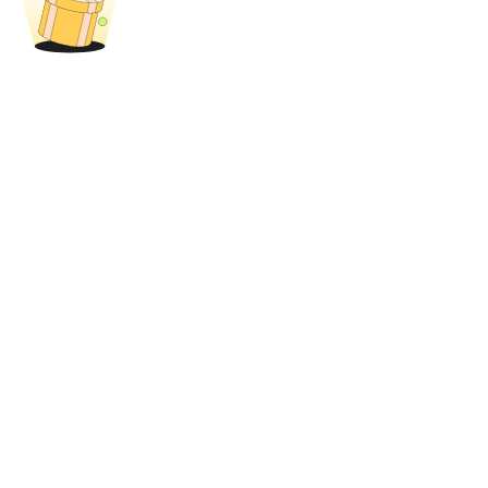
BTR-vergrendelingen
Exclusieve beleggingen voor BTR-houders
Leningen
Door crypto ondersteunde leenservice