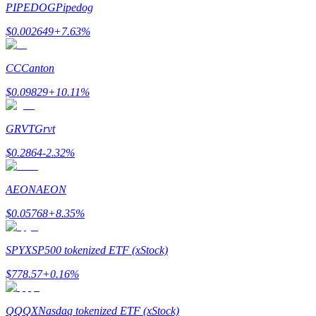
PIPEDOG
Pipedog
Verdienen
$
0.002649
+
7.63
%
CC
Canton
$
0.09829
+
10.11
%
GRVT
Grvt
$
0.2864
-2.32
%
Macht varkentje
AEON
AEON
Verdien dagelijks competitieve beloningen
$
0.05768
+
8.35
%
SPYX
SP500 tokenized ETF (xStock)
$
778.57
+
0.16
%
QQQX
Nasdaq tokenized ETF (xStock)