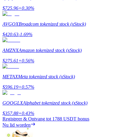
$
725.96
+
0.30
%
Uitzetten
Hoog rendement en directe toegang
AVGOX
Broadcom tokenized stock (xStock)
$
420.63
-1.69
%
AMZNX
Amazon tokenized stock (xStock)
$
275.61
+
0.56
%
METAX
Meta tokenized stock (xStock)
Launchpool
$
596.19
+
0.57
%
Flexibel staken om populaire tokens te verdienen.
GOOGLX
Alphabet tokenized stock (xStock)
$
357.88
+
0.43
%
Registreer & Ontvang tot
1788 USDT
bonus
Nu lid worden