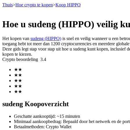
Thuis
>
Hoe crypto te kopen
>
Koop HIPPO
Hoe u sudeng (HIPPO) veilig ku
Termijncontracten
Het kopen van
sudeng (HIPPO)
is snel en veilig wanneer u een betr
toegang hebt tot meer dan 1200 cryptocurrencies en meerdere globale 
Deze gids legt stap voor stap uit hoe u sudeng kunt kopen, inclusief
kopen te kiezen.
Crypto beoordeling
3.4
★
★
★
★
★
★
★
★
USDT-futures
★
★
Futures met USDT als onderpand
sudeng Koopoverzicht
Geschatte aankooptijd
:
~15 minuten
Minimaal aankoopbedrag
:
Bepaald door het netwerk en de port
Betaalmethoden
:
Crypto Wallet