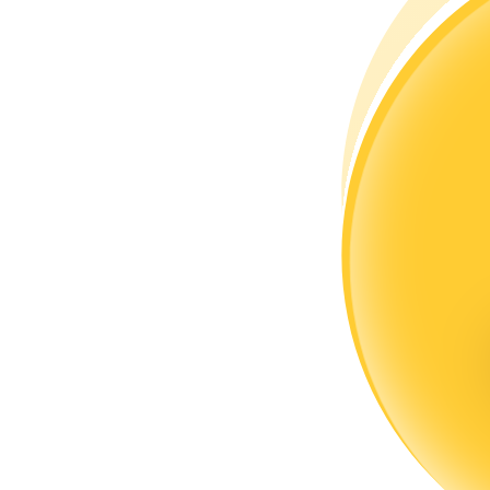
Word een Copy Trader
Geniet van winstdeling en copy trading commissies
Informatie
Big data-analyse inclusief handelsinformatie, enz.