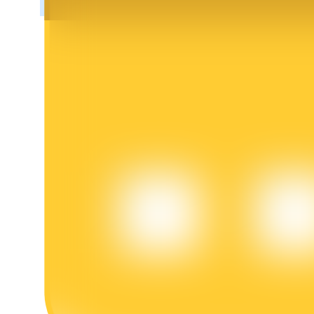
BTR-vergrendelingen
Exclusieve beleggingen voor BTR-houders
Leningen
Door crypto ondersteunde leenservice