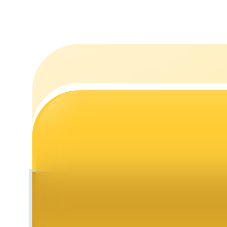
Uitzetten
Hoog rendement en directe toegang
Launchpool
Flexibel staken om populaire tokens te verdienen.