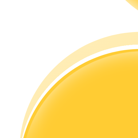
Gids
Futures-startgids
Handelsstrategieën
Leer hoe u winstgevend kunt blijven