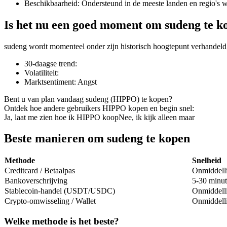
Beschikbaarheid
:
Ondersteund in de meeste landen en regio's 
Is het nu een goed moment om sudeng te k
sudeng wordt momenteel onder zijn historisch hoogtepunt verhandeld
COIN-M-futures
30-daagse trend
:
Cryptocurrency-futures
Volatiliteit
:
Marktsentiment
:
Angst
Bent u van plan vandaag sudeng (HIPPO) te kopen?
TradFi
Ontdek hoe andere gebruikers HIPPO kopen en begin snel:
Ja, laat me zien hoe ik HIPPO koop
Nee, ik kijk alleen maar
Derivaten voor aandelen, forex, edelmetalen en grondstoffen
Beste manieren om sudeng te kopen
Methode
Snelheid
Creditcard / Betaalpas
Onmiddell
Bankoverschrijving
5-30 minut
Stablecoin-handel (USDT/USDC)
Onmiddell
Crypto-omwisseling / Wallet
Onmiddell
Welke methode is het beste?
USDC-futures