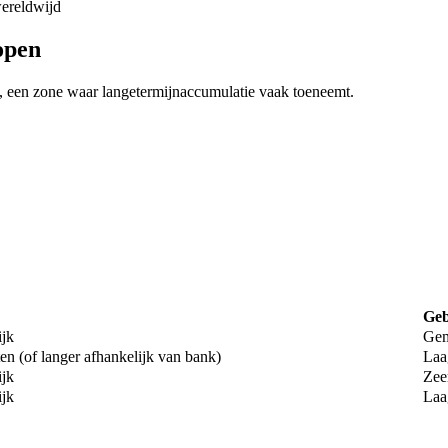
wereldwijd
open
, een zone waar langetermijnaccumulatie vaak toeneemt.
Geb
ijk
Gem
en (of langer afhankelijk van bank)
Laa
ijk
Zee
ijk
Laa