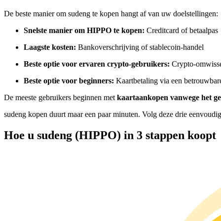
Futures met USDC als onderpand
De beste manier om sudeng te kopen hangt af van uw doelstellingen:
Snelste manier om HIPPO te kopen:
Creditcard of betaalpas
Laagste kosten:
Bankoverschrijving of stablecoin-handel
Beste optie voor ervaren crypto-gebruikers:
Crypto-omwisse
Beste optie voor beginners:
Kaartbetaling via een betrouwba
De meeste gebruikers beginnen met
kaartaankopen vanwege het g
Kopiëren Handel
sudeng kopen duurt maar een paar minuten. Volg deze drie eenvoudig
Sluit je aan bij top traders
Hoe u sudeng (HIPPO) in 3 stappen koopt