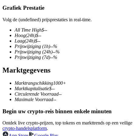
Grafiek Prestatie
Volg de (undefined) prijsprestaties in real-time.
COIN-M-futures
All Time High
$
--
Hoog
(24h)
$
--
Cryptocurrency-futures
Laag
(24h)
$
--
Prijswijziging
(1h)
--
%
Prijswijziging
(24h)
--
%
Prijswijziging
(7d)
--
%
TradFi
Marktgegevens
Derivaten voor aandelen, forex, edelmetalen en grondstoffen
Marktrangschikking
1000+
Marktkapitalisatie
$
--
Circulerende Voorraad
--
Maximale Voorraad
--
Begin uw crypto-reis binnen enkele minuten
Ontdek live crypto-prijzen, top tokens en markttrends op een veilige
crypto-handelsplatform
.
USDC-futures
App Store
Google Play