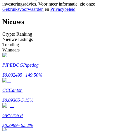
investeringsadvies. Voor meer informatie, zie onze
Word een Copy Trader
Gebruiksvoorwaarden
en
Privacybeleid
.
Geniet van winstdeling en copy trading commissies
Nieuws
Crypto Ranking
Nieuwe Listings
Trending
Winnaars
PIPEDOG
Pipedog
Informatie
$
0.002495
+
149.50
%
Big data-analyse inclusief handelsinformatie, enz.
CC
Canton
$
0.09365
-5.15
%
GRVT
Grvt
$
0.2989
+
6.52
%