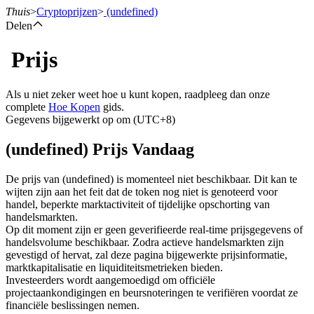
Thuis
>
Cryptoprijzen
>
(undefined)
Delen
Prijs
Termijncontracten
Als u niet zeker weet hoe u kunt kopen, raadpleeg dan onze
complete
Hoe Kopen
gids.
Gegevens bijgewerkt op om (UTC+8)
(undefined) Prijs Vandaag
De prijs van (undefined) is momenteel niet beschikbaar. Dit kan te
wijten zijn aan het feit dat de token nog niet is genoteerd voor
handel, beperkte marktactiviteit of tijdelijke opschorting van
USDT-futures
handelsmarkten.
Op dit moment zijn er geen geverifieerde real-time prijsgegevens of
Futures met USDT als onderpand
handelsvolume beschikbaar. Zodra actieve handelsmarkten zijn
gevestigd of hervat, zal deze pagina bijgewerkte prijsinformatie,
marktkapitalisatie en liquiditeitsmetrieken bieden.
Investeerders wordt aangemoedigd om officiële
projectaankondigingen en beursnoteringen te verifiëren voordat ze
financiële beslissingen nemen.