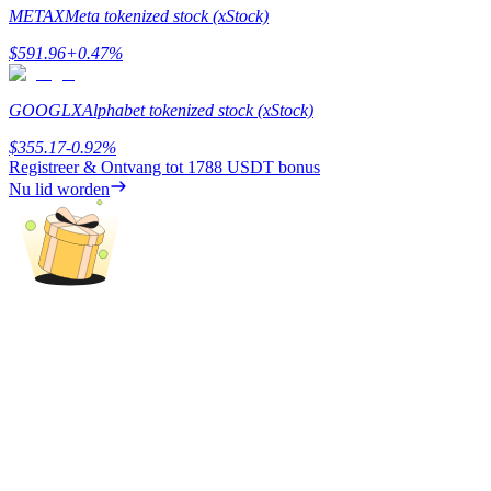
METAX
Meta tokenized stock (xStock)
Verdienen
$
591.96
+
0.47
%
GOOGLX
Alphabet tokenized stock (xStock)
$
355.17
-0.92
%
Registreer & Ontvang tot
1788 USDT
bonus
Nu lid worden
Macht varkentje
Verdien dagelijks competitieve beloningen