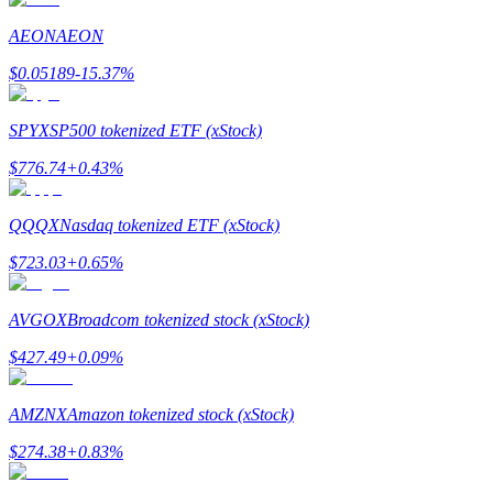
AEON
AEON
Gids
$
0.05189
-15.37
%
Futures-startgids
SPYX
SP500 tokenized ETF (xStock)
$
776.74
+
0.43
%
QQQX
Nasdaq tokenized ETF (xStock)
$
723.03
+
0.65
%
Handelsstrategieën
AVGOX
Broadcom tokenized stock (xStock)
Leer hoe u winstgevend kunt blijven
$
427.49
+
0.09
%
AMZNX
Amazon tokenized stock (xStock)
$
274.38
+
0.83
%