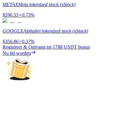
METAX
Meta tokenized stock (xStock)
Verdienen
$
596.55
+
0.73
%
GOOGLX
Alphabet tokenized stock (xStock)
$
356.86
+
0.37
%
Registreer & Ontvang tot
1788 USDT
bonus
Nu lid worden
Macht varkentje
Verdien dagelijks competitieve beloningen