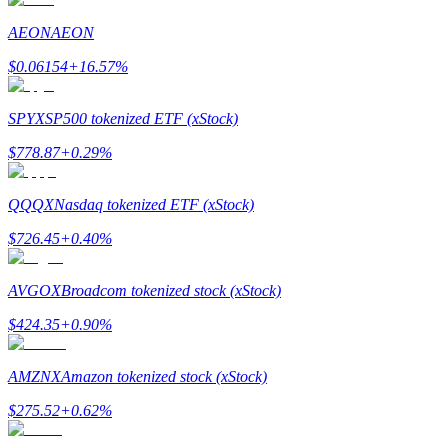
AEON
AEON
Gids
$
0.06154
+
16.57
%
Futures-startgids
SPYX
SP500 tokenized ETF (xStock)
$
778.87
+
0.29
%
QQQX
Nasdaq tokenized ETF (xStock)
$
726.45
+
0.40
%
Handelsstrategieën
AVGOX
Broadcom tokenized stock (xStock)
Leer hoe u winstgevend kunt blijven
$
424.35
+
0.90
%
AMZNX
Amazon tokenized stock (xStock)
$
275.52
+
0.62
%