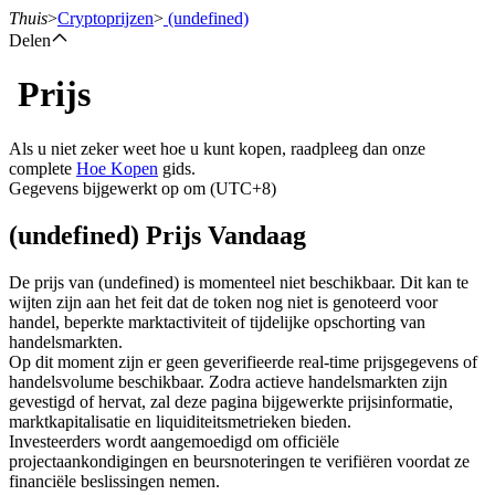
Thuis
>
Cryptoprijzen
>
(undefined)
Delen
Prijs
Termijncontracten
Als u niet zeker weet hoe u kunt kopen, raadpleeg dan onze
complete
Hoe Kopen
gids.
Gegevens bijgewerkt op om (UTC+8)
(undefined) Prijs Vandaag
De prijs van (undefined) is momenteel niet beschikbaar. Dit kan te
wijten zijn aan het feit dat de token nog niet is genoteerd voor
handel, beperkte marktactiviteit of tijdelijke opschorting van
USDT-futures
handelsmarkten.
Op dit moment zijn er geen geverifieerde real-time prijsgegevens of
Futures met USDT als onderpand
handelsvolume beschikbaar. Zodra actieve handelsmarkten zijn
gevestigd of hervat, zal deze pagina bijgewerkte prijsinformatie,
marktkapitalisatie en liquiditeitsmetrieken bieden.
Investeerders wordt aangemoedigd om officiële
projectaankondigingen en beursnoteringen te verifiëren voordat ze
financiële beslissingen nemen.