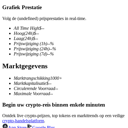
Grafiek Prestatie
Volg de (undefined) prijsprestaties in real-time.
COIN-M-futures
All Time High
$
--
Hoog
(24h)
$
--
Cryptocurrency-futures
Laag
(24h)
$
--
Prijswijziging
(1h)
--
%
Prijswijziging
(24h)
--
%
Prijswijziging
(7d)
--
%
TradFi
Marktgegevens
Derivaten voor aandelen, forex, edelmetalen en grondstoffen
Marktrangschikking
1000+
Marktkapitalisatie
$
--
Circulerende Voorraad
--
Maximale Voorraad
--
Begin uw crypto-reis binnen enkele minuten
Ontdek live crypto-prijzen, top tokens en markttrends op een veilige
crypto-handelsplatform
.
USDC-futures
App Store
Google Play