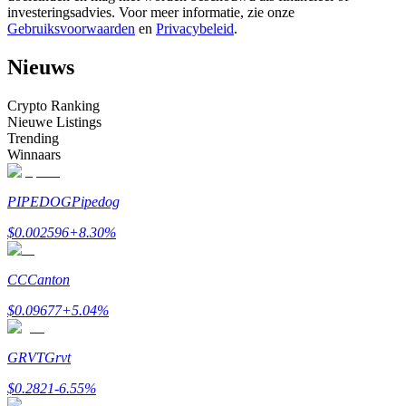
investeringsadvies. Voor meer informatie, zie onze
Word een Copy Trader
Gebruiksvoorwaarden
en
Privacybeleid
.
Geniet van winstdeling en copy trading commissies
Nieuws
Crypto Ranking
Nieuwe Listings
Trending
Winnaars
PIPEDOG
Pipedog
Informatie
$
0.002596
+
8.30
%
Big data-analyse inclusief handelsinformatie, enz.
CC
Canton
$
0.09677
+
5.04
%
GRVT
Grvt
$
0.2821
-6.55
%