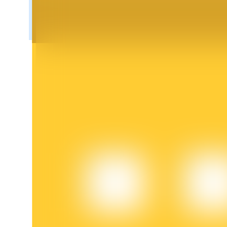
BTR-vergrendelingen
Exclusieve beleggingen voor BTR-houders
Leningen
Door crypto ondersteunde leenservice