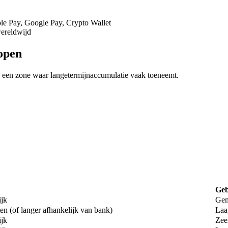
ple Pay, Google Pay, Crypto Wallet
wereldwijd
kopen
, een zone waar langetermijnaccumulatie vaak toeneemt.
Geb
ijk
Gem
en (of langer afhankelijk van bank)
Laa
ijk
Zee