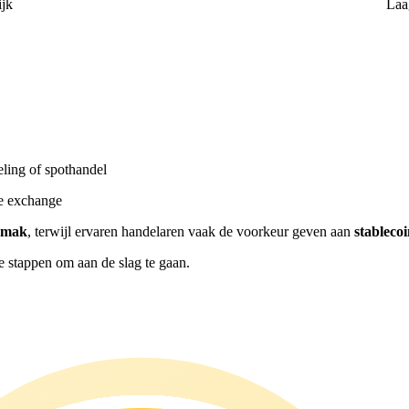
ijk
Laa
ling of spothandel
re exchange
emak
, terwijl ervaren handelaren vaak de voorkeur geven aan
stablec
e stappen om aan de slag te gaan.