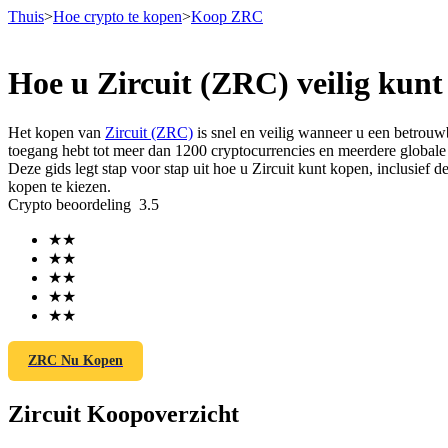
Thuis
>
Hoe crypto te kopen
>
Koop ZRC
Hoe u Zircuit (ZRC) veilig kunt
Termijncontracten
Het kopen van
Zircuit (ZRC)
is snel en veilig wanneer u een betrou
toegang hebt tot meer dan 1200 cryptocurrencies en meerdere globale 
Deze gids legt stap voor stap uit hoe u Zircuit kunt kopen, inclusie
kopen te kiezen.
Crypto beoordeling
3.5
★
★
★
★
★
★
★
★
USDT-futures
★
★
Futures met USDT als onderpand
ZRC Nu Kopen
Zircuit Koopoverzicht