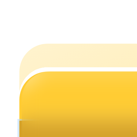
Uitzetten
Hoog rendement en directe toegang
Launchpool
Flexibel staken om populaire tokens te verdienen.