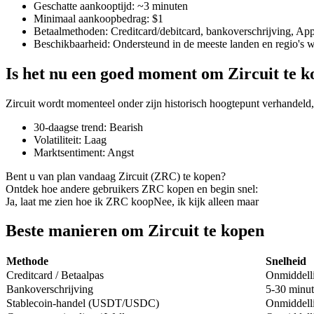
Geschatte aankooptijd
:
~3 minuten
Minimaal aankoopbedrag
:
$1
Betaalmethoden
:
Creditcard/debitcard, bankoverschrijving, Ap
Beschikbaarheid
:
Ondersteund in de meeste landen en regio's 
COIN-M-futures
Is het nu een goed moment om Zircuit te 
Cryptocurrency-futures
Zircuit wordt momenteel onder zijn historisch hoogtepunt verhandeld
30-daagse trend
:
Bearish
TradFi
Volatiliteit
:
Laag
Marktsentiment
:
Angst
Derivaten voor aandelen, forex, edelmetalen en grondstoffen
Bent u van plan vandaag Zircuit (ZRC) te kopen?
Ontdek hoe andere gebruikers ZRC kopen en begin snel:
Ja, laat me zien hoe ik ZRC koop
Nee, ik kijk alleen maar
Beste manieren om Zircuit te kopen
Methode
Snelheid
Creditcard / Betaalpas
Onmiddell
Bankoverschrijving
5-30 minut
Stablecoin-handel (USDT/USDC)
Onmiddell
USDC-futures