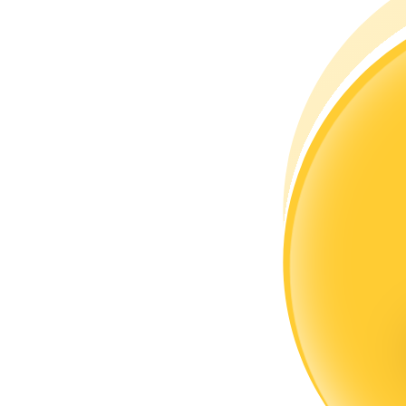
Word een Copy Trader
Geniet van winstdeling en copy trading commissies
Informatie
Big data-analyse inclusief handelsinformatie, enz.