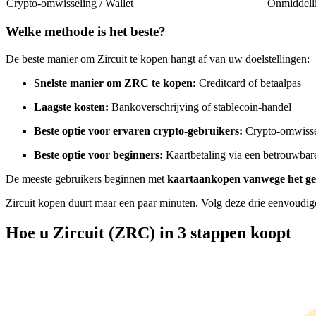
Crypto-omwisseling / Wallet
Onmiddell
Futures met USDC als onderpand
Welke methode is het beste?
De beste manier om Zircuit te kopen hangt af van uw doelstellingen:
Snelste manier om ZRC te kopen:
Creditcard of betaalpas
Laagste kosten:
Bankoverschrijving of stablecoin-handel
Beste optie voor ervaren crypto-gebruikers:
Crypto-omwisse
Beste optie voor beginners:
Kaartbetaling via een betrouwba
Kopiëren Handel
De meeste gebruikers beginnen met
kaartaankopen vanwege het g
Sluit je aan bij top traders
Zircuit kopen duurt maar een paar minuten. Volg deze drie eenvoudig
Hoe u Zircuit (ZRC) in 3 stappen koopt