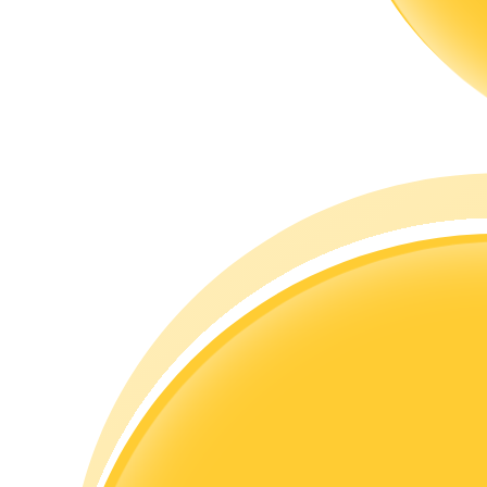
Gids
Futures-startgids
Handelsstrategieën
Leer hoe u winstgevend kunt blijven