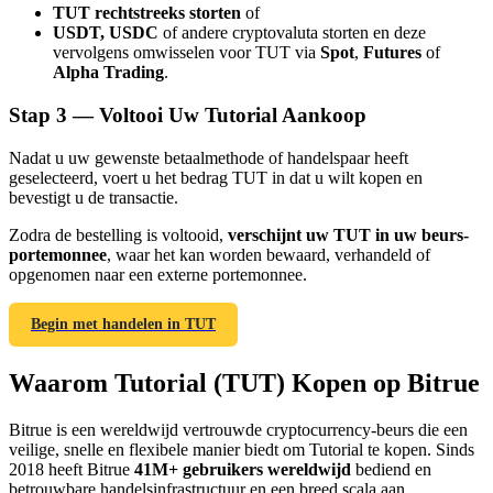
TUT rechtstreeks storten
of
USDT, USDC
of andere cryptovaluta storten en deze
vervolgens omwisselen voor TUT via
Spot
,
Futures
of
Alpha Trading
.
Stap
3 —
Voltooi Uw Tutorial Aankoop
Doorverwijzing
Nadat u uw gewenste betaalmethode of handelspaar heeft
Nodig een vriend uit om contante beloningen te ontvangen
geselecteerd, voert u het bedrag TUT in dat u wilt kopen en
bevestigt u de transactie.
BTC Welcome Rewards
Zodra de bestelling is voltooid,
verschijnt uw TUT in uw beurs-
portemonnee
, waar het kan worden bewaard, verhandeld of
opgenomen naar een externe portemonnee.
Begin met handelen in TUT
Waarom Tutorial (TUT) Kopen op Bitrue
Bitrue is een wereldwijd vertrouwde cryptocurrency-beurs die een
veilige, snelle en flexibele manier biedt om Tutorial te kopen. Sinds
BTC Welcome Rewards
2018 heeft Bitrue
41M+ gebruikers wereldwijd
bediend en
betrouwbare handelsinfrastructuur en een breed scala aan