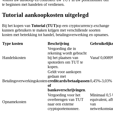
te beginnen met handelen of verdienen.
Tutorial aankoopkosten uitgelegd
BTR-vergrendelingen
Exclusieve beleggingen voor BTR-houders
Bij het kopen van
Tutorial (TUT)
op een cryptocurrency-exchange
kunnen gebruikers te maken krijgen met verschillende soorten
kosten met betrekking tot handel, betalingsverwerking en opnames.
Type kosten
Beschrijving
Gebruikelijk
Vergoeding die in
rekening wordt gebracht
Handelskosten
bij het plaatsen van
Vanaf 0,0089
spotorders om TUT te
kopen.
Geldt voor aankopen
Leningen
gedaan met
Betalingsverwerkingskosten
creditcards/betaalpassen
0,45%-3,03%
Door crypto ondersteunde leenservice
of
bankoverschrijvingen
.
Vergoeding voor het
Minimaal 0,
overbrengen van TUT
equivalent, af
Opnamekosten
naar een externe
van
cryptoportemonnee.
netwerkomsta