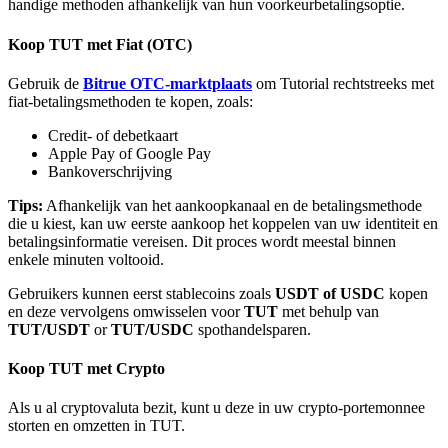
handige methoden afhankelijk van hun voorkeurbetalingsoptie.
Koop TUT met Fiat (OTC)
Gebruik de
Bitrue OTC-marktplaats
om Tutorial rechtstreeks met
fiat-betalingsmethoden te kopen, zoals:
Bitrue-partners
Credit- of debetkaart
Apple Pay of Google Pay
Bankoverschrijving
Tips:
Afhankelijk van het aankoopkanaal en de betalingsmethode
die u kiest, kan uw eerste aankoop het koppelen van uw identiteit en
betalingsinformatie vereisen. Dit proces wordt meestal binnen
enkele minuten voltooid.
Gebruikers kunnen eerst stablecoins zoals
USDT of USDC
kopen
en deze vervolgens omwisselen voor
TUT
met behulp van
Bitrue Affiliates
TUT/USDT
or
TUT/USDC
spothandelsparen.
Tot 65% commissies!
Koop TUT met Crypto
Als u al cryptovaluta bezit, kunt u deze in uw crypto-portemonnee
storten en omzetten in TUT.