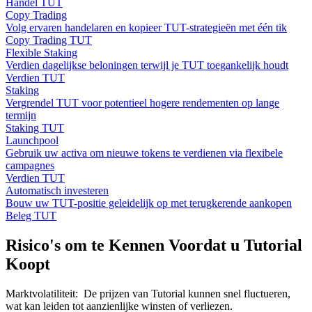
Handel TUT
Copy Trading
Volg ervaren handelaren en kopieer TUT-strategieën met één tik
Copy Trading TUT
Flexible Staking
Verdien dagelijkse beloningen terwijl je TUT toegankelijk houdt
Verdien TUT
Staking
Vergrendel TUT voor potentieel hogere rendementen op lange
termijn
Staking TUT
Launchpool
Gebruik uw activa om nieuwe tokens te verdienen via flexibele
campagnes
Verdien TUT
Automatisch investeren
Bouw uw TUT-positie geleidelijk op met terugkerende aankopen
Beleg TUT
Risico's om te Kennen Voordat u Tutorial
Koopt
Marktvolatiliteit
:
De prijzen van Tutorial kunnen snel fluctueren,
wat kan leiden tot aanzienlijke winsten of verliezen.