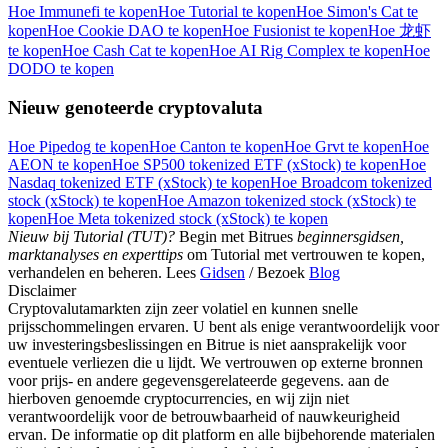
Hoe Immunefi te kopen
Hoe Tutorial te kopen
Hoe Simon's Cat te
kopen
Hoe Cookie DAO te kopen
Hoe Fusionist te kopen
Hoe 龙虾
te kopen
Hoe Cash Cat te kopen
Hoe AI Rig Complex te kopen
Hoe
DODO te kopen
Nieuw genoteerde cryptovaluta
Hoe Pipedog te kopen
Hoe Canton te kopen
Hoe Grvt te kopen
Hoe
AEON te kopen
Hoe SP500 tokenized ETF (xStock) te kopen
Hoe
Nasdaq tokenized ETF (xStock) te kopen
Hoe Broadcom tokenized
stock (xStock) te kopen
Hoe Amazon tokenized stock (xStock) te
kopen
Hoe Meta tokenized stock (xStock) te kopen
Nieuw bij Tutorial (TUT)?
Begin met Bitrues
beginnersgidsen,
marktanalyses en experttips
om Tutorial met vertrouwen te kopen,
verhandelen en beheren. Lees
Gidsen
/ Bezoek
Blog
Disclaimer
Cryptovalutamarkten zijn zeer volatiel en kunnen snelle
prijsschommelingen ervaren. U bent als enige verantwoordelijk voor
uw investeringsbeslissingen en Bitrue is niet aansprakelijk voor
eventuele verliezen die u lijdt. We vertrouwen op externe bronnen
voor prijs- en andere gegevensgerelateerde gegevens. aan de
hierboven genoemde cryptocurrencies, en wij zijn niet
verantwoordelijk voor de betrouwbaarheid of nauwkeurigheid
ervan. De informatie op dit platform en alle bijbehorende materialen