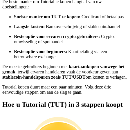
De beste manier om Tutorial te kopen hangt af van uw
Word een Copy Trader
doelstellingen:
Geniet van winstdeling en copy trading commissies
Snelste manier om TUT te kopen:
Creditcard of betaalpas
Laagste kosten:
Bankoverschrijving of stablecoin-handel
Beste optie voor ervaren crypto-gebruikers:
Crypto-
omwisseling of spothandel
Beste optie voor beginners:
Kaartbetaling via een
betrouwbare exchange
De meeste gebruikers beginnen met
kaartaankopen vanwege het
gemak
, terwijl ervaren handelaren vaak de voorkeur geven aan
Informatie
stablecoin-handelsparen zoals TUT/USDT
om kosten te verlagen.
Big data-analyse inclusief handelsinformatie, enz.
Tutorial kopen duurt maar een paar minuten. Volg deze drie
eenvoudige stappen om aan de slag te gaan.
Hoe u Tutorial (TUT) in 3 stappen koopt