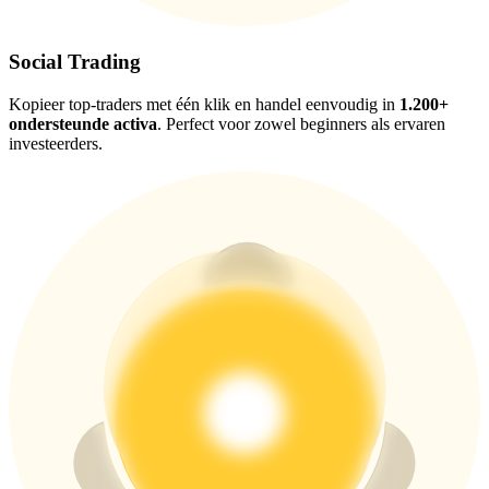
USDT New User Exclusive 10% APR
USDT Flexible Staking | Daily Rewards
Social Trading
Kopieer top-traders met één klik en handel eenvoudig in
1.200+
ondersteunde activa
. Perfect voor zowel beginners als ervaren
BTC New User Exclusive: 6.5% APR
investeerders.
BTC Flexible Staking | Daily Rewards
Meer evenementen
Win prijzen en exclusieve beloningen
Log in
Aanmelden