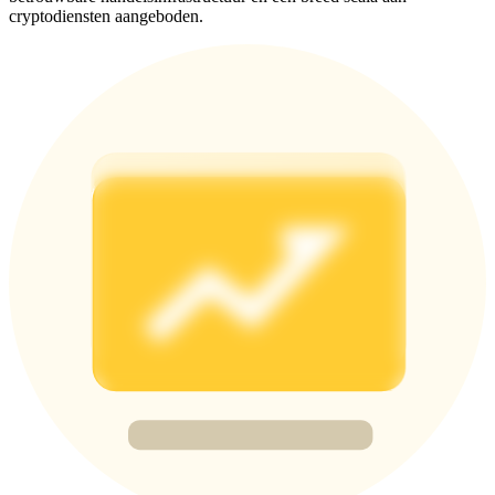
Deposit & Trade BTC to Share 25000 USDT prize pool!
cryptodiensten aangeboden.
Deposit CASHCAT & Win
Share 500000 CASHCAT prize pool
Exclusive for BitMart Users
Register & Trade to Win 500,000 USDT
Precious Metals Trading Carnival
Trade Gold & Silver · 33,333 USDT Bonus