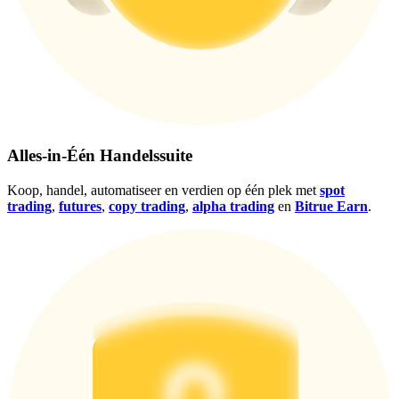
Alles-in-Één Handelssuite
Log in
Aanmelden
Koop, handel, automatiseer en verdien op één plek met
spot
trading
,
futures
,
copy trading
,
alpha trading
en
Bitrue Earn
.
Beloningscentrum