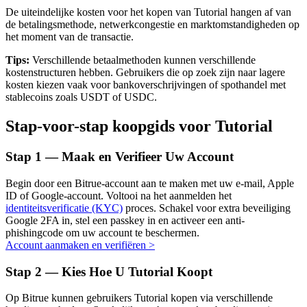
De uiteindelijke kosten voor het kopen van Tutorial hangen af van
de betalingsmethode, netwerkcongestie en marktomstandigheden op
het moment van de transactie.
Tips:
Verschillende betaalmethoden kunnen verschillende
Auto Invest
kostenstructuren hebben. Gebruikers die op zoek zijn naar lagere
kosten kiezen vaak voor bankoverschrijvingen of spothandel met
Grijp langetermijnwinst en flexibele belangen
stablecoins zoals USDT of USDC.
Stap-voor-stap koopgids voor Tutorial
Stap
1 —
Maak en Verifieer Uw Account
Begin door een Bitrue-account aan te maken met uw e-mail, Apple
ID of Google-account. Voltooi na het aanmelden het
identiteitsverificatie (KYC)
proces. Schakel voor extra beveiliging
Google 2FA in, stel een passkey in en activeer een anti-
Leer staken
phishingcode om uw account te beschermen.
Account aanmaken en verifiëren
>
Meer informatie over het verdienen van passief inkomen
Stap
2 —
Kies Hoe U Tutorial Koopt
Bitrue
AI
Op Bitrue kunnen gebruikers Tutorial kopen via verschillende