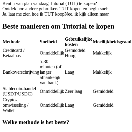
Bent u van plan vandaag Tutorial (TUT) te kopen?
Futures met USDC als onderpand
Ontdek hoe andere gebruikers TUT kopen en begin snel:
Ja, laat me zien hoe ik TUT koop
Nee, ik kijk alleen maar
Beste manieren om Tutorial te kopen
Gebruikelijke
Methode
Snelheid
Moeilijkheidsgraad
kosten
Creditcard /
Gemiddeld-
Onmiddellijk
Makkelijk
Betaalpas
Hoog
5-30
Kopiëren Handel
minuten (of
Bankoverschrijving
langer
Laag
Makkelijk
Sluit je aan bij top traders
afhankelijk
van bank)
Stablecoin-handel
Onmiddellijk
Zeer laag
Gemiddeld
(USDT/USDC)
Crypto-
omwisseling /
Onmiddellijk
Laag
Gemiddeld
Wallet
Welke methode is het beste?