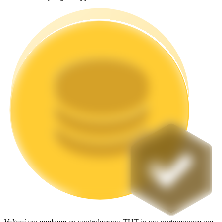
Uitzetten
Hoog rendement en directe toegang
Launchpool
Flexibel staken om populaire tokens te verdienen.
Voltooi uw aankoop
en controleer uw TUT in uw portemonnee om