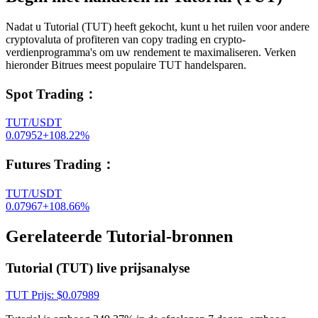
Nadat u Tutorial (TUT) heeft gekocht, kunt u het ruilen voor andere
cryptovaluta of profiteren van copy trading en crypto-
verdienprogramma's om uw rendement te maximaliseren. Verken
hieronder Bitrues meest populaire TUT handelsparen.
Spot Trading
：
TUT/USDT
0.07952
+
108.22
%
Futures Trading
：
TUT/USDT
0.07967
+
108.66
%
Gerelateerde Tutorial-bronnen
Tutorial (TUT) live prijsanalyse
TUT
Prijs
: $
0.07989