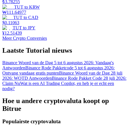
₺
3.78255
TUT
to
KRW
₩
111.64977
TUT
to
CAD
$
0.11063
TUT
to
JPY
¥
12.51439
Meer Crypto Conversies
Laatste Tutorial nieuws
Binance Woord van de Dag 5 tot 6 augustus 2026: Vandaag's
Antwoorden
Binance Rode Pakketcode 5 tot 6 augustus 2026:
Ontvang vandaag gratis punten
Binance Woord van de Dag 28 juli
2026: WOTD Antwoorden
Binance Rode Pakket Code 28 juli 2026:
Claim Nu
Wat is een AI Trading Copilot, en heb je er echt een
nodig?
Hoe u andere cryptovaluta koopt op
Bitrue
Populairste cryptovaluta