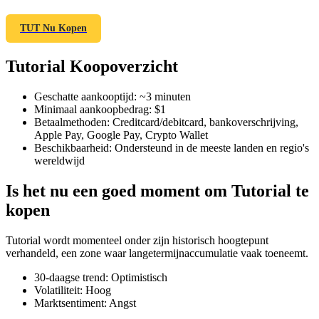
TUT Nu Kopen
Tutorial Koopoverzicht
COIN-M-futures
Cryptocurrency-futures
Geschatte aankooptijd
:
~3 minuten
Minimaal aankoopbedrag
:
$1
Betaalmethoden
:
Creditcard/debitcard, bankoverschrijving,
Apple Pay, Google Pay, Crypto Wallet
TradFi
Beschikbaarheid
:
Ondersteund in de meeste landen en regio's
wereldwijd
Derivaten voor aandelen, forex, edelmetalen en grondstoffen
Is het nu een goed moment om Tutorial te
kopen
Tutorial wordt momenteel onder zijn historisch hoogtepunt
verhandeld, een zone waar langetermijnaccumulatie vaak toeneemt.
30-daagse trend
:
Optimistisch
Volatiliteit
:
Hoog
Marktsentiment
:
Angst
USDC-futures