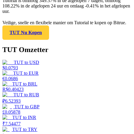
Tutorial is omhoog 349.37% in de afgelopen 7 dagen, omhoog
108.22% in de afgelopen 24 uur en omlaag -0.41% in het afgelopen
uur.
Veilige, snelle en flexibele manier om Tutorial te kopen op Bitrue.
TUT Nu Kopen
TUT Omzetter
TUT
to
USD
$
0.0793
TUT
to
EUR
€
0.0686
TUT
to
BRL
R$
0.40423
TUT
to
RUB
₽
6.52393
TUT
to
GBP
£
0.05878
TUT
to
INR
₹
7.54477
TUT
to
TRY