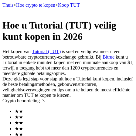
Thuis
>
Hoe crypto te kopen
>
Koop TUT
Hoe u Tutorial (TUT) veilig
Termijncontracten
kunt kopen in 2026
Het kopen van
Tutorial (TUT)
is snel en veilig wanneer u een
betrouwbare cryptocurrency-exchange gebruikt. Bij
Bitrue
kunt u
Tutorial in enkele minuten kopen met een minimale aankoop van $1,
terwijl u toegang hebt tot meer dan 1200 cryptocurrencies en
meerdere globale betalingsopties.
Deze gids legt stap voor stap uit hoe u Tutorial kunt kopen, inclusief
de beste betalingsmethoden, gebouwenstructuren,
veiligheidsoverwegingen en tips om u te helpen de meest efficiënte
USDT-futures
manier om TUT te kopen te kiezen.
Crypto beoordeling
3
Futures met USDT als onderpand
★
★
★
★
★
★
★
★
★
★