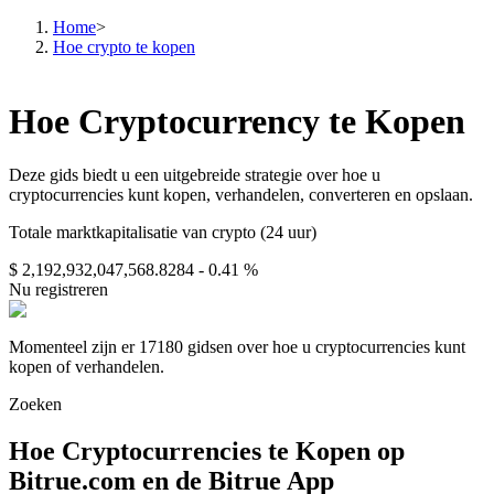
Home
>
Hoe crypto te kopen
Termijncontracten
Hoe Cryptocurrency te Kopen
Deze gids biedt u een uitgebreide strategie over hoe u
cryptocurrencies kunt kopen, verhandelen, converteren en opslaan.
Totale marktkapitalisatie van crypto (24 uur)
$ 2,192,932,047,568.8284
- 0.41 %
Nu registreren
USDT-futures
Momenteel zijn er 17180 gidsen over hoe u cryptocurrencies kunt
kopen of verhandelen.
Futures met USDT als onderpand
Zoeken
Hoe Cryptocurrencies te Kopen op
Bitrue.com en de Bitrue App