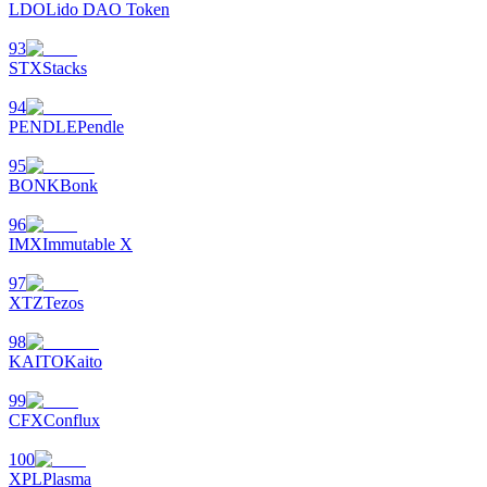
LDO
Lido DAO Token
93
STX
Stacks
94
PENDLE
Pendle
95
BONK
Bonk
96
IMX
Immutable X
97
XTZ
Tezos
98
KAITO
Kaito
99
CFX
Conflux
100
XPL
Plasma