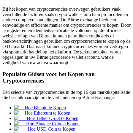
Bij het kopen van cryptocurrencies overwegen gebruikers vaak
verschillende factoren zoals crypto wallets, on-chain protocollen en
andere complexe handelingen. De Bitrue exchange biedt een
eenvoudige en efficiënte manier om cryptocurrencies te kopen. Door
COIN-M-futures
te registreren en identiteitsverificatie te voltooien op de officiële
website of app van Bitrue, kunnen gebruikers creditcards of
Cryptocurrency-futures
bankoverschrijvingen gebruiken om cryptocurrencies te kopen op de
OTC-markt. Daarnaast kunnen cryptocurrencies worden verkregen
via spotmarkt handel op het platform. De gekochte token wordt
opgeslagen in uw Bitrue gecodeerde wallet account, wat de
TradFi
veiligheid van uw activa waarborgt.
Derivaten voor aandelen, forex, edelmetalen en grondstoffen
Populaire Gidsen voor het Kopen van
Cryptocurrencies
Een selectie van cryptocurrencies in de top 16 qua marktkapitalisatie
die beschikbaar zijn om te verhandelen op Bitrue Exchange.
Hoe Bitcoin te Kopen
Hoe Ethereum te Kopen
Hoe Tether USDt te Kopen
Hoe Binance Coin te Kopen
Hoe USD Coin te Kopen
USDC-futures