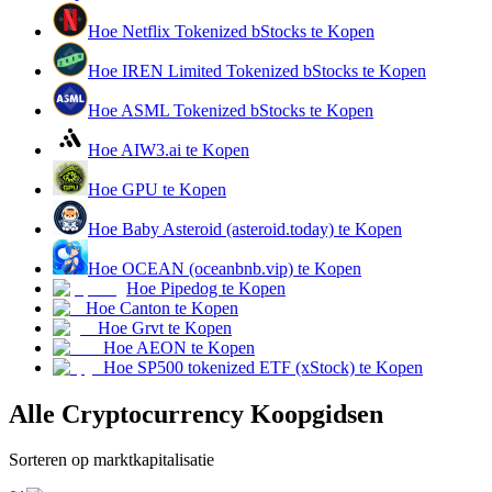
Hoe Netflix Tokenized bStocks te Kopen
Verdienen
Hoe IREN Limited Tokenized bStocks te Kopen
Hoe ASML Tokenized bStocks te Kopen
Hoe AIW3.ai te Kopen
Hoe GPU te Kopen
Hoe Baby Asteroid (asteroid.today) te Kopen
Hoe OCEAN (oceanbnb.vip) te Kopen
Macht varkentje
Hoe Pipedog te Kopen
Verdien dagelijks competitieve beloningen
Hoe Canton te Kopen
Hoe Grvt te Kopen
Hoe AEON te Kopen
Hoe SP500 tokenized ETF (xStock) te Kopen
Alle Cryptocurrency Koopgidsen
Sorteren op marktkapitalisatie