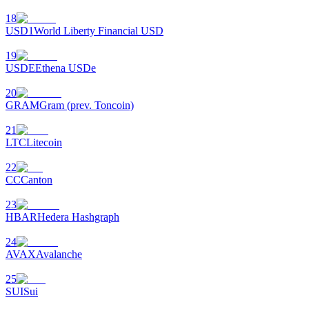
18
USD1
World Liberty Financial USD
19
Auto Invest
USDE
Ethena USDe
Grijp langetermijnwinst en flexibele belangen
20
GRAM
Gram (prev. Toncoin)
21
LTC
Litecoin
22
CC
Canton
23
HBAR
Hedera Hashgraph
Leer staken
24
Meer informatie over het verdienen van passief inkomen
AVAX
Avalanche
Bitrue
AI
25
SUI
Sui