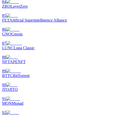
84
ZRO
LayerZero
85
FET
Artificial Superintelligence Alliance
86
GNO
Gnosis
87
LUNC
Luna Classic
88
NFT
APENFT
89
BTTC
BitTorrent
90
JTO
JITO
91
MON
Monad
92