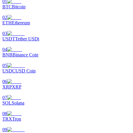
01
BTC
Bitcoin
Uitzetten
02
Hoog rendement en directe toegang
ETH
Ethereum
03
USDT
Tether USDt
04
BNB
Binance Coin
05
USDC
USD Coin
Launchpool
06
XRP
XRP
Flexibel staken om populaire tokens te verdienen.
07
SOL
Solana
08
TRX
Tron
09