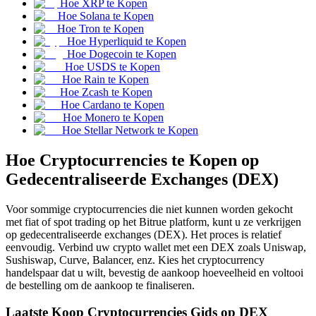
Hoe XRP te Kopen
Futures met USDC als onderpand
Hoe Solana te Kopen
Hoe Tron te Kopen
Hoe Hyperliquid te Kopen
Hoe Dogecoin te Kopen
Hoe USDS te Kopen
Hoe Rain te Kopen
Hoe Zcash te Kopen
Hoe Cardano te Kopen
Hoe Monero te Kopen
Hoe Stellar Network te Kopen
Hoe Cryptocurrencies te Kopen op
Kopiëren Handel
Gedecentraliseerde Exchanges (DEX)
Sluit je aan bij top traders
Voor sommige cryptocurrencies die niet kunnen worden gekocht
met fiat of spot trading op het Bitrue platform, kunt u ze verkrijgen
op gedecentraliseerde exchanges (DEX). Het proces is relatief
eenvoudig. Verbind uw crypto wallet met een DEX zoals Uniswap,
Sushiswap, Curve, Balancer, enz. Kies het cryptocurrency
handelspaar dat u wilt, bevestig de aankoop hoeveelheid en voltooi
de bestelling om de aankoop te finaliseren.
Laatste Koop Cryptocurrencies Gids op DEX