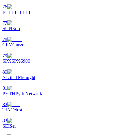
76
ETHFI
ETHFI
77
SUN
Sun
78
CRV
Curve
79
SPX
SPX6900
80
NIGHT
Midnight
81
PYTH
Pyth Network
82
TIA
Celestia
83
SEI
Sei