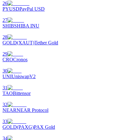
26
PYUSD
PayPal USD
27
SHIB
SHIBA INU
28
Bitrue-partners
GOLD(XAUT)
Tether Gold
29
CRO
Cronos
30
UNI
UniswapV2
31
TAO
Bittensor
Bitrue Affiliates
32
NEAR
NEAR Protocol
Tot 65% commissies!
33
GOLD(PAXG)
PAX Gold
34