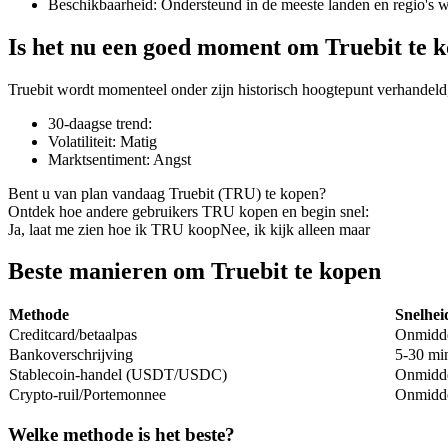
Beschikbaarheid
:
Ondersteund in de meeste landen en regio's 
Is het nu een goed moment om Truebit te 
Truebit wordt momenteel onder zijn historisch hoogtepunt verhandeld
COIN-M-futures
30-daagse trend
:
Cryptocurrency-futures
Volatiliteit
:
Matig
Marktsentiment
:
Angst
Bent u van plan vandaag Truebit (TRU) te kopen?
TradFi
Ontdek hoe andere gebruikers TRU kopen en begin snel:
Ja, laat me zien hoe ik TRU koop
Nee, ik kijk alleen maar
Derivaten voor aandelen, forex, edelmetalen en grondstoffen
Beste manieren om Truebit te kopen
Methode
Snelhei
Creditcard/betaalpas
Onmidde
Bankoverschrijving
5-30 min
Stablecoin-handel (USDT/USDC)
Onmidde
Crypto-ruil/Portemonnee
Onmidde
Welke methode is het beste?
USDC-futures