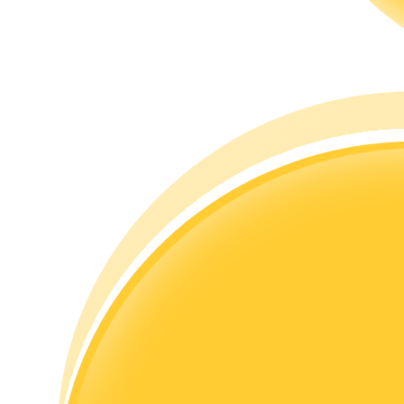
Gids
Futures-startgids
Handelsstrategieën
Leer hoe u winstgevend kunt blijven