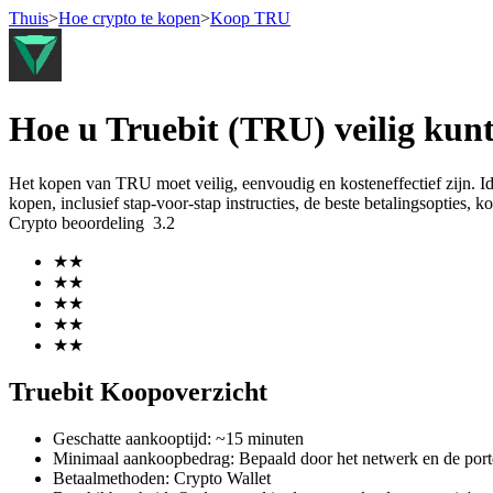
Thuis
>
Hoe crypto te kopen
>
Koop TRU
Termijncontracten
Hoe u Truebit (TRU) veilig kun
Het kopen van TRU moet veilig, eenvoudig en kosteneffectief zijn. I
kopen, inclusief stap-voor-stap instructies, de beste betalingsopties,
Crypto beoordeling
3.2
★
★
★
★
★
★
★
★
USDT-futures
★
★
Futures met USDT als onderpand
Truebit Koopoverzicht
Geschatte aankooptijd
:
~15 minuten
Minimaal aankoopbedrag
:
Bepaald door het netwerk en de port
Betaalmethoden
:
Crypto Wallet