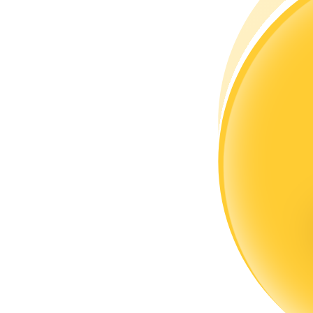
Word een Copy Trader
Geniet van winstdeling en copy trading commissies
Informatie
Big data-analyse inclusief handelsinformatie, enz.