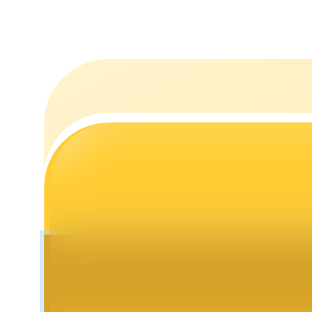
Uitzetten
Hoog rendement en directe toegang
Launchpool
Flexibel staken om populaire tokens te verdienen.