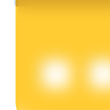
BTR-vergrendelingen
Exclusieve beleggingen voor BTR-houders
Leningen
Door crypto ondersteunde leenservice