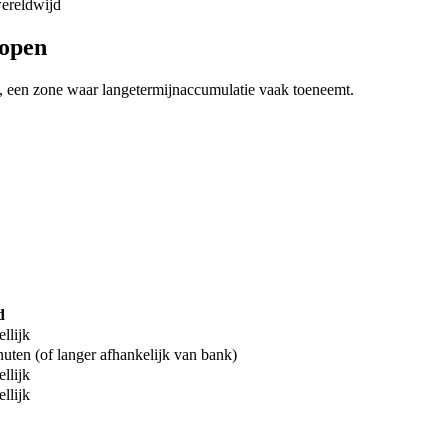
wereldwijd
kopen
, een zone waar langetermijnaccumulatie vaak toeneemt.
d
llijk
uten (of langer afhankelijk van bank)
llijk
llijk