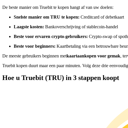
Futures met USDC als onderpand
De beste manier om Truebit te kopen hangt af van uw doelen:
Snelste manier om TRU te kopen:
Creditcard of debetkaart
Laagste kosten:
Bankoverschrijving of stablecoin-handel
Beste voor ervaren crypto-gebruikers:
Crypto-swap of spoth
Beste voor beginners:
Kaartbetaling via een betrouwbare beur
De meeste gebruikers beginnen met
kaartaankopen voor gemak
, te
Kopiëren Handel
Truebit kopen duurt maar een paar minuten. Volg deze drie eenvoudig
Sluit je aan bij top traders
Hoe u Truebit (TRU) in 3 stappen koopt