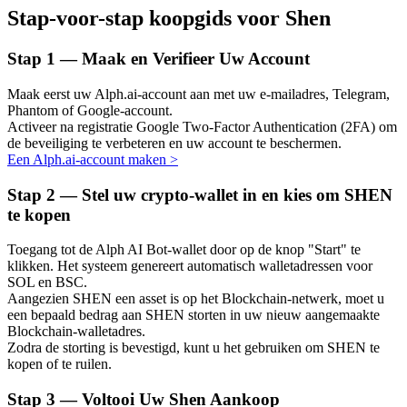
Stap-voor-stap koopgids voor Shen
Stap
1 —
Maak en Verifieer Uw Account
Auto Invest
Maak eerst uw Alph.ai-account aan met uw e-mailadres, Telegram,
Phantom of Google-account.
Grijp langetermijnwinst en flexibele belangen
Activeer na registratie Google Two-Factor Authentication (2FA) om
de beveiliging te verbeteren en uw account te beschermen.
Een Alph.ai-account maken
>
Stap
2 —
Stel uw crypto-wallet in en kies om SHEN
te kopen
Toegang tot de Alph AI Bot-wallet door op de knop "Start" te
klikken. Het systeem genereert automatisch walletadressen voor
SOL en BSC.
Aangezien SHEN een asset is op het Blockchain-netwerk, moet u
Leer staken
een bepaald bedrag aan SHEN storten in uw nieuw aangemaakte
Meer informatie over het verdienen van passief inkomen
Blockchain-walletadres.
Zodra de storting is bevestigd, kunt u het gebruiken om SHEN te
Bitrue
AI
kopen of te ruilen.
Stap
3 —
Voltooi Uw Shen Aankoop