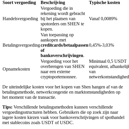
Soort vergoeding
Beschrijving
Typische kosten
Vergoeding die in
rekening wordt gebracht
BTR-vergrendelingen
Handelsvergoeding
bij het plaatsen van
Vanaf 0,0089%
spotorders om SHEN te
Exclusieve beleggingen voor BTR-houders
kopen.
Van toepassing op
aankopen met
Betalingsvergoeding
creditcards/betaalpassen
0,45%-3,03%
of
bankoverschrijvingen
.
Vergoeding voor het
Minimaal 0,5 USDT
overbrengen van SHEN
equivalent, afhankelij
Opnamekosten
naar een externe
van
cryptoportemonnee.
netwerkomstandighe
Leningen
De uiteindelijke kosten voor het kopen van Shen hangen af van de
betalingsmethode, netwerkcongestie en marktomstandigheden op
Door crypto ondersteunde leenservice
het moment van de transactie.
Tips:
Verschillende betalingsmethoden kunnen verschillende
vergoedingsstructuren hebben. Gebruikers die op zoek zijn naar
lagere kosten kiezen vaak voor bankoverschrijvingen of spothandel
met stablecoins zoals USDT of USDC.