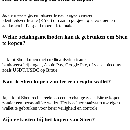
Deposit & Trade BTC to Share 25000 USDT prize pool!
Ja, de meeste gecentraliseerde exchanges vereisen
identiteitsverificatie (KYC) om aan regelgeving te voldoen en
aankopen in fiat-geld mogelijk te maken.
Deposit CASHCAT & Win
Welke betalingsmethoden kan ik gebruiken om Shen
Share 500000 CASHCAT prize pool
te kopen?
U kunt Shen kopen met creditcards/debitcards,
Exclusive for BitMart Users
bankoverschrijvingen, Apple Pay, Google Pay, of via stablecoins
zoals USDT/USDC op Bitrue.
Register & Trade to Win 500,000 USDT
Kan ik Shen kopen zonder een crypto-wallet?
Precious Metals Trading Carnival
Ja, u kunt Shen rechtstreeks op een exchange zoals Bitrue kopen
zonder een persoonlijke wallet. Het is echter raadzaam uw eigen
Trade Gold & Silver · 33,333 USDT Bonus
wallet te gebruiken voor beter veiligheid en controle.
Zijn er kosten bij het kopen van Shen?