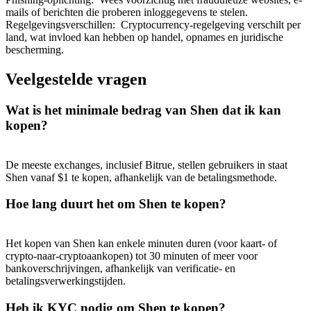
mails of berichten die proberen inloggegevens te stelen.
Regelgevingsverschillen
:
Cryptocurrency-regelgeving verschilt per
land, wat invloed kan hebben op handel, opnames en juridische
bescherming.
Veelgestelde vragen
Doorverwijzing
Nodig een vriend uit om contante beloningen te ontvangen
Wat is het minimale bedrag van Shen dat ik kan
kopen?
BTC Welcome Rewards
De meeste exchanges, inclusief Bitrue, stellen gebruikers in staat
Shen vanaf $1 te kopen, afhankelijk van de betalingsmethode.
Hoe lang duurt het om Shen te kopen?
Het kopen van Shen kan enkele minuten duren (voor kaart- of
crypto-naar-cryptoaankopen) tot 30 minuten of meer voor
bankoverschrijvingen, afhankelijk van verificatie- en
betalingsverwerkingstijden.
BTC Welcome Rewards
Heb ik KYC nodig om Shen te kopen?