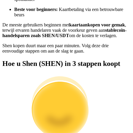
Word een Copy Trader
Beste voor beginners:
Kaartbetaling via een betrouwbare
beurs
Geniet van winstdeling en copy trading commissies
De meeste gebruikers beginnen met
kaartaankopen voor gemak
,
terwijl ervaren handelaren vaak de voorkeur geven aan
stablecoin-
handelsparen zoals SHEN/USDT
om de kosten te verlagen.
Shen kopen duurt maar een paar minuten. Volg deze drie
eenvoudige stappen om aan de slag te gaan.
Hoe u Shen (SHEN) in 3 stappen koopt
Informatie
Big data-analyse inclusief handelsinformatie, enz.