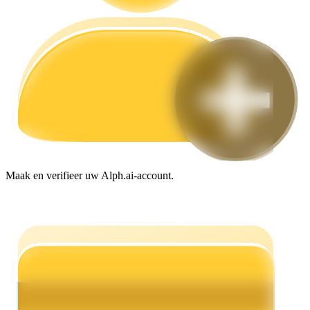
Gids
Futures-startgids
Maak en verifieer uw Alph.ai-account.
Handelsstrategieën
Leer hoe u winstgevend kunt blijven