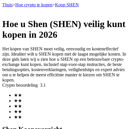
Thuis
>
Hoe crypto te kopen
>
Koop SHEN
Hoe u Shen (SHEN) veilig kunt
Termijncontracten
kopen in 2026
Het kopen van SHEN moet veilig, eenvoudig en kosteneffectief
zijn. Idealiter wilt u SHEN kopen met de laagst mogelijke kosten. In
deze gids laten wij u zien hoe u SHEN op een betrouwbare crypto-
exchange kunt kopen, inclusief stap-voor-stap instructies, de beste
betalingsopties, kostenverklaringen, veiligheidstips en expert advies
om u te helpen de meest efficiënte manier te kiezen om SHEN te
kopen.
Crypto beoordeling
3.1
USDT-futures
★
★
Futures met USDT als onderpand
★
★
★
★
★
★
★
★