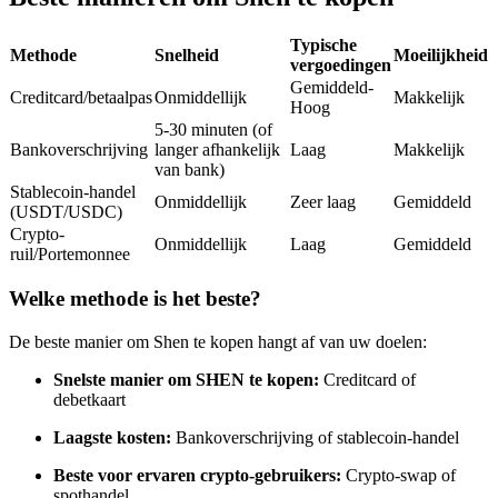
Futures met USDC als onderpand
Typische
Methode
Snelheid
Moeilijkheid
vergoedingen
Gemiddeld-
Creditcard/betaalpas
Onmiddellijk
Makkelijk
Hoog
5-30 minuten (of
Bankoverschrijving
langer afhankelijk
Laag
Makkelijk
van bank)
Stablecoin-handel
Onmiddellijk
Zeer laag
Gemiddeld
(USDT/USDC)
Crypto-
Onmiddellijk
Laag
Gemiddeld
Kopiëren Handel
ruil/Portemonnee
Sluit je aan bij top traders
Welke methode is het beste?
De beste manier om Shen te kopen hangt af van uw doelen:
Snelste manier om SHEN te kopen:
Creditcard of
debetkaart
Laagste kosten:
Bankoverschrijving of stablecoin-handel
Beste voor ervaren crypto-gebruikers:
Crypto-swap of
spothandel