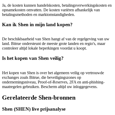
USDT New User Exclusive 10% APR
Ja, de kosten kunnen handelskosten, betalingsverwerkingskosten en
opnamekosten omvatten. De kosten variëren afhankelijk van
USDT Flexible Staking | Daily Rewards
betalingsmethoden en marktomstandigheden.
Kan ik Shen in mijn land kopen?
BTC New User Exclusive: 6.5% APR
De beschikbaarheid van Shen hangt af van de regelgeving van uw
BTC Flexible Staking | Daily Rewards
land. Bitrue ondersteunt de meeste grote landen en regio's, maar
controleer altijd lokale beperkingen voordat u koopt.
Is het kopen van Shen veilig?
Het kopen van Shen is over het algemeen veilig op vertrouwde
exchanges zoals Bitrue, die beveiligingszones op
ondernemingsniveau, Proof-of-Reserves, 2FA en anti-phishing-
maatregelen gebruiken. Bescherm altijd uw inloggegevens.
Meer evenementen
Gerelateerde Shen-bronnen
Win prijzen en exclusieve beloningen
Shen (SHEN) live prijsanalyse
Log in
Aanmelden