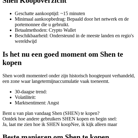
Shen Koopoverzicht
Geschatte aankooptijd
:
~15 minuten
Minimaal aankoopbedrag
:
Bepaald door het netwerk en de
portemonnee die u gebruikt.
COIN-M-futures
Betaalmethoden
:
Crypto Wallet
Beschikbaarheid
:
Ondersteund in de meeste landen en regio's
Cryptocurrency-futures
wereldwijd
Is het nu een goed moment om Shen te
TradFi
kopen
Derivaten voor aandelen, forex, edelmetalen en grondstoffen
Shen wordt momenteel onder zijn historisch hoogtepunt verhandeld,
een zone waar langetermijnaccumulatie vaak toeneemt.
30-daagse trend
:
Volatiliteit
:
Marktsentiment
:
Angst
Bent u van plan vandaag Shen (SHEN) te kopen?
Ontdek hoe andere gebruikers SHEN kopen en begin snel:
Ja, laat me zien hoe ik SHEN koop
Nee, ik kijk alleen maar
USDC-futures
Beste manieren om Shen te kopen