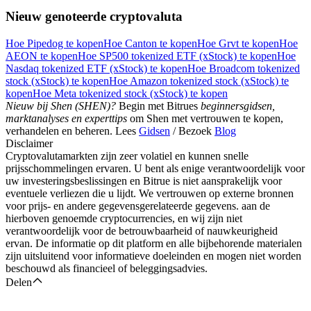
Nieuw genoteerde cryptovaluta
Hoe Pipedog te kopen
Hoe Canton te kopen
Hoe Grvt te kopen
Hoe
AEON te kopen
Hoe SP500 tokenized ETF (xStock) te kopen
Hoe
Download de
Nasdaq tokenized ETF (xStock) te kopen
Hoe Broadcom tokenized
Bitrue-app
stock (xStock) te kopen
Hoe Amazon tokenized stock (xStock) te
kopen
Hoe Meta tokenized stock (xStock) te kopen
Nieuw bij Shen (SHEN)?
Begin met Bitrues
beginnersgidsen,
marktanalyses en experttips
om Shen met vertrouwen te kopen,
verhandelen en beheren. Lees
Gidsen
/ Bezoek
Blog
Disclaimer
Cryptovalutamarkten zijn zeer volatiel en kunnen snelle
prijsschommelingen ervaren. U bent als enige verantwoordelijk voor
uw investeringsbeslissingen en Bitrue is niet aansprakelijk voor
Nederlands
eventuele verliezen die u lijdt. We vertrouwen op externe bronnen
voor prijs- en andere gegevensgerelateerde gegevens. aan de
hierboven genoemde cryptocurrencies, en wij zijn niet
verantwoordelijk voor de betrouwbaarheid of nauwkeurigheid
ervan. De informatie op dit platform en alle bijbehorende materialen
zijn uitsluitend voor informatieve doeleinden en mogen niet worden
beschouwd als financieel of beleggingsadvies.
Delen