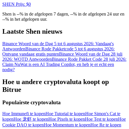
SHEN
Prijs
: $
0
Shen is --% in de afgelopen 7 dagen, --% in de afgelopen 24 uur en
--% in het afgelopen uur.
Laatste Shen nieuws
Binance Woord van de Dag 5 tot 6 augustus 2026: Vandaag's
Antwoorden
Binance Rode Pakketcode 5 tot 6 augustus 2026:
Log in
Aanmelden
Ontvang vandaag gratis punten
Binance Woord van de Dag 28 juli
2026: WOTD Antwoorden
Binance Rode Pakket Code 28 juli 2026:
Claim Nu
Wat is een AI Trading Copilot, en heb je er echt een
nodig?
Hoe u andere cryptovaluta koopt op
Bitrue
Populairste cryptovaluta
Beloningscentrum
Hoe Immunefi te kopen
Hoe Tutorial te kopen
Hoe Simon's Cat te
kopen
Hoe 龙虾 te kopen
Hoe Pixels te kopen
Hoe Test te kopen
Hoe
Cookie DAO te kopen
Hoe Momentum te kopen
Hoe Re te kopen