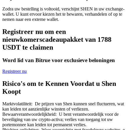
Zodra uw bestelling is voltooid, verschijnt SHEN in uw exchange-
wallet. U kunt ervoor kiezen het te bewaren, verhandelen of op te
nemen naar een externe wallet.
Registreer nu om een
Bitrue-partners
nieuwkomerscadeaupakket van 1788
USDT te claimen
Word lid van Bitrue voor exclusieve beloningen
Registreer nu
Risico's om te Kennen Voordat u Shen
Koopt
Bitrue Affiliates
Tot 65% commissies!
Marktvolatiliteit
:
De prijzen van Shen kunnen snel fluctueren, wat
kan leiden tot aanzienlijke winsten of verliezen.
Bewaarverantwoordelijkheid
:
U bent verantwoordelijk voor de
beveiliging van uw crypto-activa; verlies van toegang tot uw
portemonnee kan leiden tot permanent verlies.
Phishing-oplichting
:
Wees voorzichtig met frauduleuze websites, e-