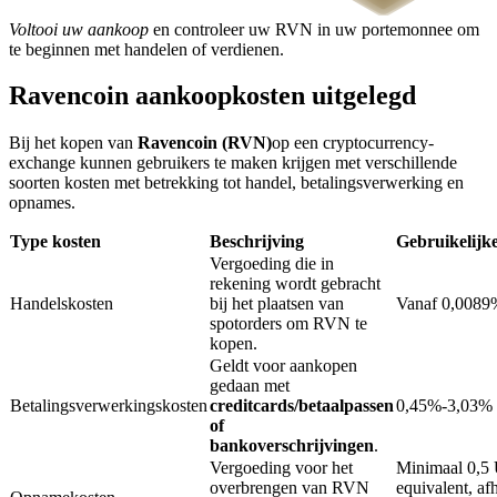
Voltooi uw aankoop
en controleer uw RVN in uw portemonnee om
te beginnen met handelen of verdienen.
BTR-vergrendelingen
Ravencoin aankoopkosten uitgelegd
Exclusieve beleggingen voor BTR-houders
Bij het kopen van
Ravencoin (RVN)
op een cryptocurrency-
exchange kunnen gebruikers te maken krijgen met verschillende
soorten kosten met betrekking tot handel, betalingsverwerking en
opnames.
Type kosten
Beschrijving
Gebruikelijk
Vergoeding die in
rekening wordt gebracht
Handelskosten
bij het plaatsen van
Vanaf 0,0089
spotorders om RVN te
Leningen
kopen.
Geldt voor aankopen
Door crypto ondersteunde leenservice
gedaan met
Betalingsverwerkingskosten
creditcards/betaalpassen
0,45%-3,03%
of
bankoverschrijvingen
.
Vergoeding voor het
Minimaal 0,
overbrengen van RVN
equivalent, af