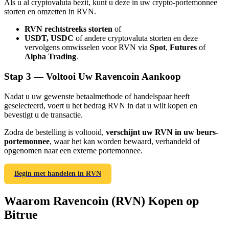
Als u al cryptovaluta bezit, kunt u deze in uw crypto-portemonnee
storten en omzetten in RVN.
RVN rechtstreeks storten
of
USDT, USDC
of andere cryptovaluta storten en deze
vervolgens omwisselen voor RVN via
Spot
,
Futures
of
Alpha Trading
.
Doorverwijzing
Nodig een vriend uit om contante beloningen te ontvangen
Stap
3 —
Voltooi Uw Ravencoin Aankoop
BTC Welcome Rewards
Nadat u uw gewenste betaalmethode of handelspaar heeft
geselecteerd, voert u het bedrag RVN in dat u wilt kopen en
bevestigt u de transactie.
Zodra de bestelling is voltooid,
verschijnt uw RVN in uw beurs-
portemonnee
, waar het kan worden bewaard, verhandeld of
opgenomen naar een externe portemonnee.
Begin met handelen in RVN
Waarom Ravencoin (RVN) Kopen op
Bitrue
BTC Welcome Rewards