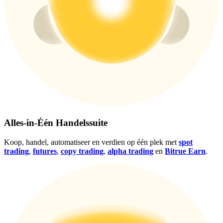
Log in
Aanmelden
Alles-in-Één Handelssuite
Koop, handel, automatiseer en verdien op één plek met
spot
trading
,
futures
,
copy trading
,
alpha trading
en
Bitrue Earn
.
Beloningscentrum