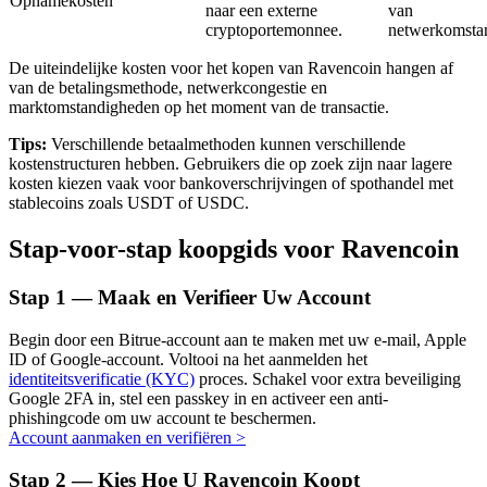
Opnamekosten
naar een externe
van
cryptoportemonnee.
netwerkomsta
De uiteindelijke kosten voor het kopen van Ravencoin hangen af
van de betalingsmethode, netwerkcongestie en
Auto Invest
marktomstandigheden op het moment van de transactie.
Grijp langetermijnwinst en flexibele belangen
Tips:
Verschillende betaalmethoden kunnen verschillende
kostenstructuren hebben. Gebruikers die op zoek zijn naar lagere
kosten kiezen vaak voor bankoverschrijvingen of spothandel met
stablecoins zoals USDT of USDC.
Stap-voor-stap koopgids voor Ravencoin
Stap
1 —
Maak en Verifieer Uw Account
Begin door een Bitrue-account aan te maken met uw e-mail, Apple
Leer staken
ID of Google-account. Voltooi na het aanmelden het
identiteitsverificatie (KYC)
proces. Schakel voor extra beveiliging
Meer informatie over het verdienen van passief inkomen
Google 2FA in, stel een passkey in en activeer een anti-
phishingcode om uw account te beschermen.
Bitrue
AI
Account aanmaken en verifiëren
>
Stap
2 —
Kies Hoe U Ravencoin Koopt