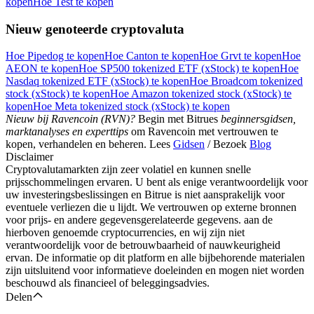
kopen
Hoe Test te kopen
Nieuw genoteerde cryptovaluta
Hoe Pipedog te kopen
Hoe Canton te kopen
Hoe Grvt te kopen
Hoe
AEON te kopen
Hoe SP500 tokenized ETF (xStock) te kopen
Hoe
Nasdaq tokenized ETF (xStock) te kopen
Hoe Broadcom tokenized
stock (xStock) te kopen
Hoe Amazon tokenized stock (xStock) te
kopen
Hoe Meta tokenized stock (xStock) te kopen
Nieuw bij Ravencoin (RVN)?
Begin met Bitrues
beginnersgidsen,
marktanalyses en experttips
om Ravencoin met vertrouwen te
kopen, verhandelen en beheren. Lees
Gidsen
/ Bezoek
Blog
Disclaimer
Cryptovalutamarkten zijn zeer volatiel en kunnen snelle
prijsschommelingen ervaren. U bent als enige verantwoordelijk voor
uw investeringsbeslissingen en Bitrue is niet aansprakelijk voor
eventuele verliezen die u lijdt. We vertrouwen op externe bronnen
voor prijs- en andere gegevensgerelateerde gegevens. aan de
hierboven genoemde cryptocurrencies, en wij zijn niet
verantwoordelijk voor de betrouwbaarheid of nauwkeurigheid
ervan. De informatie op dit platform en alle bijbehorende materialen
zijn uitsluitend voor informatieve doeleinden en mogen niet worden
beschouwd als financieel of beleggingsadvies.
Delen