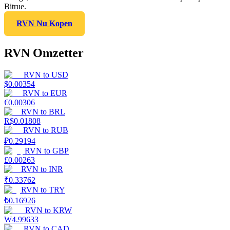
Bitrue.
RVN Nu Kopen
RVN Omzetter
RVN
to
USD
$
0.00354
RVN
to
EUR
€
0.00306
RVN
to
BRL
R$
0.01808
RVN
to
RUB
₽
0.29194
RVN
to
GBP
£
0.00263
RVN
to
INR
₹
0.33762
RVN
to
TRY
₺
0.16926
RVN
to
KRW
₩
4.99633
RVN
to
CAD