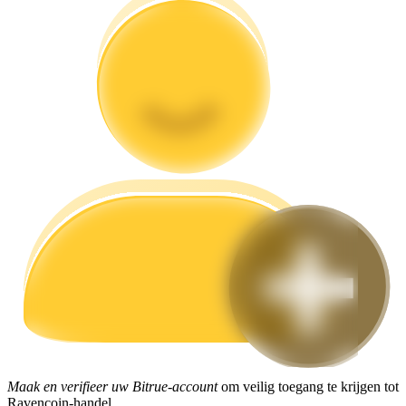
Gids
Futures-startgids
Handelsstrategieën
Leer hoe u winstgevend kunt blijven
Maak en verifieer uw Bitrue-account
om veilig toegang te krijgen tot
Ravencoin-handel.