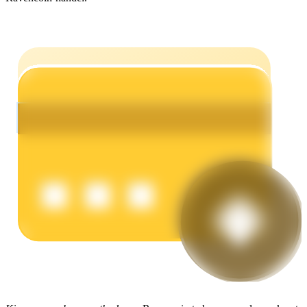
Verdienen
Macht varkentje
Verdien dagelijks competitieve beloningen