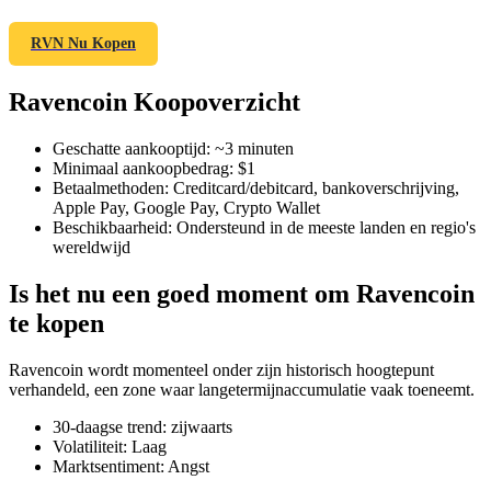
RVN Nu Kopen
Ravencoin Koopoverzicht
COIN-M-futures
Cryptocurrency-futures
Geschatte aankooptijd
:
~3 minuten
Minimaal aankoopbedrag
:
$1
Betaalmethoden
:
Creditcard/debitcard, bankoverschrijving,
Apple Pay, Google Pay, Crypto Wallet
TradFi
Beschikbaarheid
:
Ondersteund in de meeste landen en regio's
wereldwijd
Derivaten voor aandelen, forex, edelmetalen en grondstoffen
Is het nu een goed moment om Ravencoin
te kopen
Ravencoin wordt momenteel onder zijn historisch hoogtepunt
verhandeld, een zone waar langetermijnaccumulatie vaak toeneemt.
30-daagse trend
:
zijwaarts
Volatiliteit
:
Laag
Marktsentiment
:
Angst
USDC-futures