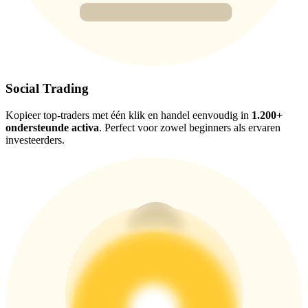
USDT New User Exclusive 10% APR
USDT Flexible Staking | Daily Rewards
BTC New User Exclusive: 6.5% APR
Social Trading
BTC Flexible Staking | Daily Rewards
Kopieer top-traders met één klik en handel eenvoudig in
1.200+
ondersteunde activa
. Perfect voor zowel beginners als ervaren
investeerders.
Meer evenementen
Win prijzen en exclusieve beloningen
Log in
Aanmelden