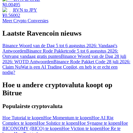
$
0.00495
RVN
to
JPY
¥
0.56002
Meer Crypto Conversies
Laatste Ravencoin nieuws
Binance Woord van de Dag 5 tot 6 augustus 2026: Vandaag's
Antwoorden
Binance Rode Pakketcode 5 tot 6 augustus 2026:
Ontvang vandaag gratis punten
Binance Woord van de Dag 28 juli
2026: WOTD Antwoorden
Binance Rode Pakket Code 28 juli 2026:
Claim Nu
Wat is een AI Trading Copilot, en heb je er echt een
nodig?
Hoe u andere cryptovaluta koopt op
Bitrue
Populairste cryptovaluta
Hoe Tutorial te kopen
Hoe Momentum te kopen
Hoe AI Rig
Complex te kopen
Hoe Solstice te kopen
Hoe Synapse te kopen
Hoe
BICONOMY (BICO) te kopen
Hoe Viction te kopen
Hoe Re te