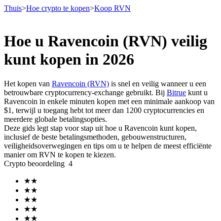
Thuis
>
Hoe crypto te kopen
>
Koop RVN
Hoe u Ravencoin (RVN) veilig
Termijncontracten
kunt kopen in 2026
Het kopen van
Ravencoin (RVN)
is snel en veilig wanneer u een
betrouwbare cryptocurrency-exchange gebruikt. Bij
Bitrue
kunt u
Ravencoin in enkele minuten kopen met een minimale aankoop van
$1, terwijl u toegang hebt tot meer dan 1200 cryptocurrencies en
meerdere globale betalingsopties.
Deze gids legt stap voor stap uit hoe u Ravencoin kunt kopen,
inclusief de beste betalingsmethoden, gebouwenstructuren,
veiligheidsoverwegingen en tips om u te helpen de meest efficiënte
USDT-futures
manier om RVN te kopen te kiezen.
Crypto beoordeling
4
Futures met USDT als onderpand
★
★
★
★
★
★
★
★
★
★