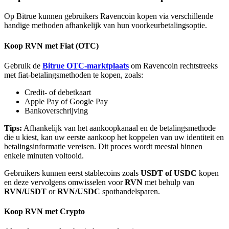
Op Bitrue kunnen gebruikers Ravencoin kopen via verschillende
handige methoden afhankelijk van hun voorkeurbetalingsoptie.
Koop RVN met Fiat (OTC)
Bitrue-partners
Gebruik de
Bitrue OTC-marktplaats
om Ravencoin rechtstreeks
met fiat-betalingsmethoden te kopen, zoals:
Credit- of debetkaart
Apple Pay of Google Pay
Bankoverschrijving
Tips:
Afhankelijk van het aankoopkanaal en de betalingsmethode
die u kiest, kan uw eerste aankoop het koppelen van uw identiteit en
betalingsinformatie vereisen. Dit proces wordt meestal binnen
enkele minuten voltooid.
Bitrue Affiliates
Gebruikers kunnen eerst stablecoins zoals
USDT of USDC
kopen
en deze vervolgens omwisselen voor
RVN
met behulp van
Tot 65% commissies!
RVN/USDT
or
RVN/USDC
spothandelsparen.
Koop RVN met Crypto