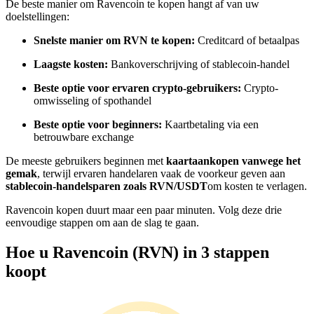
De beste manier om Ravencoin te kopen hangt af van uw
Word een Copy Trader
doelstellingen:
Geniet van winstdeling en copy trading commissies
Snelste manier om RVN te kopen:
Creditcard of betaalpas
Laagste kosten:
Bankoverschrijving of stablecoin-handel
Beste optie voor ervaren crypto-gebruikers:
Crypto-
omwisseling of spothandel
Beste optie voor beginners:
Kaartbetaling via een
betrouwbare exchange
De meeste gebruikers beginnen met
kaartaankopen vanwege het
gemak
, terwijl ervaren handelaren vaak de voorkeur geven aan
Informatie
stablecoin-handelsparen zoals RVN/USDT
om kosten te verlagen.
Big data-analyse inclusief handelsinformatie, enz.
Ravencoin kopen duurt maar een paar minuten. Volg deze drie
eenvoudige stappen om aan de slag te gaan.
Hoe u Ravencoin (RVN) in 3 stappen
koopt