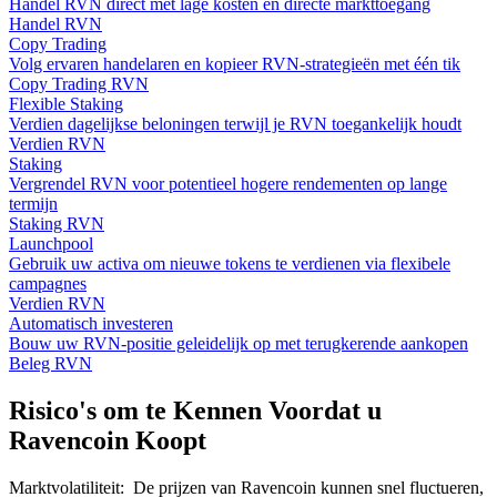
Handel RVN direct met lage kosten en directe markttoegang
Handel RVN
Copy Trading
Volg ervaren handelaren en kopieer RVN-strategieën met één tik
Copy Trading RVN
Flexible Staking
Verdien dagelijkse beloningen terwijl je RVN toegankelijk houdt
Verdien RVN
Staking
Vergrendel RVN voor potentieel hogere rendementen op lange
termijn
Staking RVN
Launchpool
Gebruik uw activa om nieuwe tokens te verdienen via flexibele
campagnes
Verdien RVN
Automatisch investeren
Bouw uw RVN-positie geleidelijk op met terugkerende aankopen
Beleg RVN
Risico's om te Kennen Voordat u
Ravencoin Koopt
Marktvolatiliteit
:
De prijzen van Ravencoin kunnen snel fluctueren,