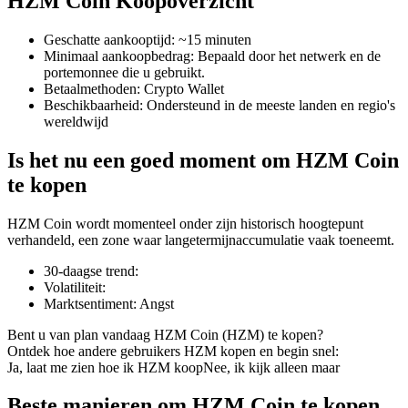
HZM Coin Koopoverzicht
Geschatte aankooptijd
:
~15 minuten
Minimaal aankoopbedrag
:
Bepaald door het netwerk en de
portemonnee die u gebruikt.
COIN-M-futures
Betaalmethoden
:
Crypto Wallet
Beschikbaarheid
:
Ondersteund in de meeste landen en regio's
Cryptocurrency-futures
wereldwijd
Is het nu een goed moment om HZM Coin
TradFi
te kopen
Derivaten voor aandelen, forex, edelmetalen en grondstoffen
HZM Coin wordt momenteel onder zijn historisch hoogtepunt
verhandeld, een zone waar langetermijnaccumulatie vaak toeneemt.
30-daagse trend
:
Volatiliteit
:
Marktsentiment
:
Angst
Bent u van plan vandaag HZM Coin (HZM) te kopen?
Ontdek hoe andere gebruikers HZM kopen en begin snel:
Ja, laat me zien hoe ik HZM koop
Nee, ik kijk alleen maar
USDC-futures
Beste manieren om HZM Coin te kopen