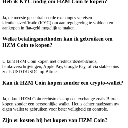
Heb ik KYC nodig om HZM Coin te kopen?
Deposit & Trade BTC to Share 25000 USDT prize pool!
Ja, de meeste gecentraliseerde exchanges vereisen
identiteitsverificatie (KYC) om aan regelgeving te voldoen en
Deposit CASHCAT & Win
aankopen in fiat-geld mogelijk te maken.
Share 500000 CASHCAT prize pool
Welke betalingsmethoden kan ik gebruiken om
HZM Coin te kopen?
Exclusive for BitMart Users
U kunt HZM Coin kopen met creditcards/debitcards,
bankoverschrijvingen, Apple Pay, Google Pay, of via stablecoins
Register & Trade to Win 500,000 USDT
zoals USDT/USDC op Bitrue.
Kan ik HZM Coin kopen zonder een crypto-wallet?
Precious Metals Trading Carnival
Ja, u kunt HZM Coin rechtstreeks op een exchange zoals Bitrue
kopen zonder een persoonlijke wallet. Het is echter raadzaam uw
Trade Gold & Silver · 33,333 USDT Bonus
eigen wallet te gebruiken voor beter veiligheid en controle.
Zijn er kosten bij het kopen van HZM Coin?