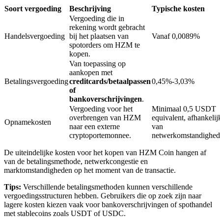
Soort vergoeding
Beschrijving
Typische kosten
Vergoeding die in
rekening wordt gebracht
BTR-vergrendelingen
Handelsvergoeding
bij het plaatsen van
Vanaf 0,0089%
spotorders om HZM te
Exclusieve beleggingen voor BTR-houders
kopen.
Van toepassing op
aankopen met
Betalingsvergoeding
creditcards/betaalpassen
0,45%-3,03%
of
bankoverschrijvingen
.
Vergoeding voor het
Minimaal 0,5 USDT
overbrengen van HZM
equivalent, afhankelij
Opnamekosten
naar een externe
van
cryptoportemonnee.
netwerkomstandighe
Leningen
De uiteindelijke kosten voor het kopen van HZM Coin hangen af
van de betalingsmethode, netwerkcongestie en
Door crypto ondersteunde leenservice
marktomstandigheden op het moment van de transactie.
Tips:
Verschillende betalingsmethoden kunnen verschillende
vergoedingsstructuren hebben. Gebruikers die op zoek zijn naar
lagere kosten kiezen vaak voor bankoverschrijvingen of spothandel
met stablecoins zoals USDT of USDC.