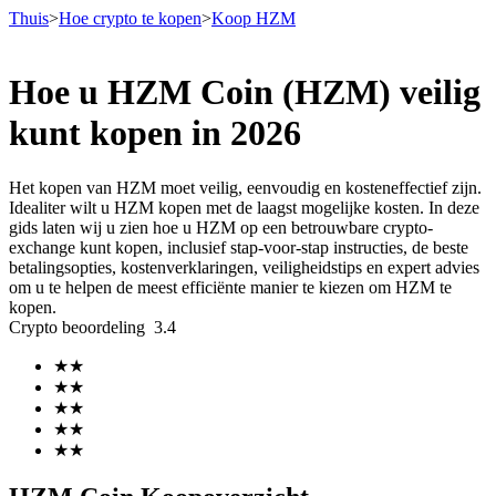
Thuis
>
Hoe crypto te kopen
>
Koop HZM
Hoe u HZM Coin (HZM) veilig
Termijncontracten
kunt kopen in 2026
Het kopen van HZM moet veilig, eenvoudig en kosteneffectief zijn.
Idealiter wilt u HZM kopen met de laagst mogelijke kosten. In deze
gids laten wij u zien hoe u HZM op een betrouwbare crypto-
exchange kunt kopen, inclusief stap-voor-stap instructies, de beste
betalingsopties, kostenverklaringen, veiligheidstips en expert advies
om u te helpen de meest efficiënte manier te kiezen om HZM te
kopen.
Crypto beoordeling
3.4
USDT-futures
★
★
Futures met USDT als onderpand
★
★
★
★
★
★
★
★