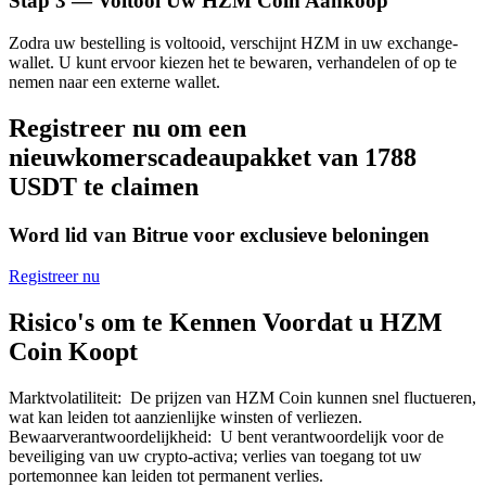
Stap
3 —
Voltooi Uw HZM Coin Aankoop
Zodra uw bestelling is voltooid, verschijnt HZM in uw exchange-
wallet. U kunt ervoor kiezen het te bewaren, verhandelen of op te
nemen naar een externe wallet.
Registreer nu om een
Bitrue-partners
nieuwkomerscadeaupakket van 1788
USDT te claimen
Word lid van Bitrue voor exclusieve beloningen
Registreer nu
Risico's om te Kennen Voordat u HZM
Coin Koopt
Bitrue Affiliates
Tot 65% commissies!
Marktvolatiliteit
:
De prijzen van HZM Coin kunnen snel fluctueren,
wat kan leiden tot aanzienlijke winsten of verliezen.
Bewaarverantwoordelijkheid
:
U bent verantwoordelijk voor de
beveiliging van uw crypto-activa; verlies van toegang tot uw
portemonnee kan leiden tot permanent verlies.