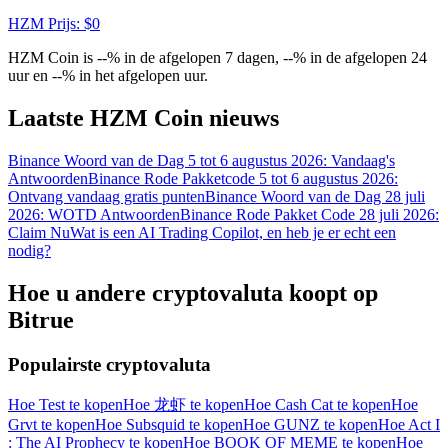
HZM
Prijs
: $
0
HZM Coin is --% in de afgelopen 7 dagen, --% in de afgelopen 24
uur en --% in het afgelopen uur.
Laatste HZM Coin nieuws
Binance Woord van de Dag 5 tot 6 augustus 2026: Vandaag's
Log in
Aanmelden
Antwoorden
Binance Rode Pakketcode 5 tot 6 augustus 2026:
Ontvang vandaag gratis punten
Binance Woord van de Dag 28 juli
2026: WOTD Antwoorden
Binance Rode Pakket Code 28 juli 2026:
Claim Nu
Wat is een AI Trading Copilot, en heb je er echt een
nodig?
Hoe u andere cryptovaluta koopt op
Bitrue
Populairste cryptovaluta
Beloningscentrum
Hoe Test te kopen
Hoe 龙虾 te kopen
Hoe Cash Cat te kopen
Hoe
Grvt te kopen
Hoe Subsquid te kopen
Hoe GUNZ te kopen
Hoe Act I
: The AI Prophecy te kopen
Hoe BOOK OF MEME te kopen
Hoe