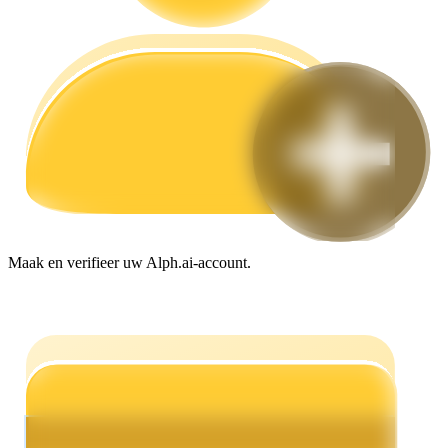
Gids
Futures-startgids
Maak en verifieer uw Alph.ai-account.
Handelsstrategieën
Leer hoe u winstgevend kunt blijven