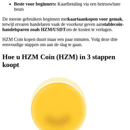
Beste voor beginners:
Kaartbetaling via een betrouwbare
Word een Copy Trader
beurs
Geniet van winstdeling en copy trading commissies
De meeste gebruikers beginnen met
kaartaankopen voor gemak
,
terwijl ervaren handelaren vaak de voorkeur geven aan
stablecoin-
handelsparen zoals HZM/USDT
om de kosten te verlagen.
HZM Coin kopen duurt maar een paar minuten. Volg deze drie
eenvoudige stappen om aan de slag te gaan.
Hoe u HZM Coin (HZM) in 3 stappen
koopt
Informatie
Big data-analyse inclusief handelsinformatie, enz.