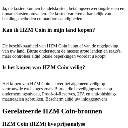
USDT New User Exclusive 10% APR
Ja, de kosten kunnen handelskosten, betalingsverwerkingskosten en
USDT Flexible Staking | Daily Rewards
opnamekosten omvatten. De kosten variëren afhankelijk van
betalingsmethoden en marktomstandigheden.
Kan ik HZM Coin in mijn land kopen?
BTC New User Exclusive: 6.5% APR
BTC Flexible Staking | Daily Rewards
De beschikbaarheid van HZM Coin hangt af van de regelgeving
van uw land. Bitrue ondersteunt de meeste grote landen en regio's,
maar controleer altijd lokale beperkingen voordat u koopt.
Is het kopen van HZM Coin veilig?
Het kopen van HZM Coin is over het algemeen veilig op
vertrouwde exchanges zoals Bitrue, die beveiligingszones op
ondernemingsniveau, Proof-of-Reserves, 2FA en anti-phishing-
maatregelen gebruiken. Bescherm altijd uw inloggegevens.
Meer evenementen
Gerelateerde HZM Coin-bronnen
Win prijzen en exclusieve beloningen
HZM Coin (HZM) live prijsanalyse
Log in
Aanmelden