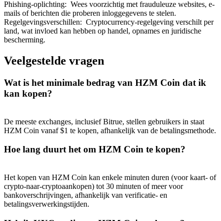
Phishing-oplichting
:
Wees voorzichtig met frauduleuze websites, e-
mails of berichten die proberen inloggegevens te stelen.
Regelgevingsverschillen
:
Cryptocurrency-regelgeving verschilt per
land, wat invloed kan hebben op handel, opnames en juridische
bescherming.
Doorverwijzing
Veelgestelde vragen
Nodig een vriend uit om contante beloningen te ontvangen
Wat is het minimale bedrag van HZM Coin dat ik
BTC Welcome Rewards
kan kopen?
De meeste exchanges, inclusief Bitrue, stellen gebruikers in staat
HZM Coin vanaf $1 te kopen, afhankelijk van de betalingsmethode.
Hoe lang duurt het om HZM Coin te kopen?
Het kopen van HZM Coin kan enkele minuten duren (voor kaart- of
crypto-naar-cryptoaankopen) tot 30 minuten of meer voor
bankoverschrijvingen, afhankelijk van verificatie- en
betalingsverwerkingstijden.
BTC Welcome Rewards