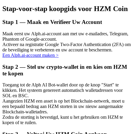
Stap-voor-stap koopgids voor HZM Coin
Stap
1 —
Maak en Verifieer Uw Account
Auto Invest
Maak eerst uw Alph.ai-account aan met uw e-mailadres, Telegram,
Grijp langetermijnwinst en flexibele belangen
Phantom of Google-account.
Activeer na registratie Google Two-Factor Authentication (2FA) om
de beveiliging te verbeteren en uw account te beschermen.
Een Alph.ai-account maken
>
Stap
2 —
Stel uw crypto-wallet in en kies om HZM
te kopen
Toegang tot de Alph AI Bot-wallet door op de knop "Start" te
klikken. Het systeem genereert automatisch walletadressen voor
SOL en BSC.
Leer staken
Aangezien HZM een asset is op het Blockchain-netwerk, moet u
een bepaald bedrag aan HZM storten in uw nieuw aangemaakte
Meer informatie over het verdienen van passief inkomen
Blockchain-walletadres.
Zodra de storting is bevestigd, kunt u het gebruiken om HZM te
Bitrue
AI
kopen of te ruilen.