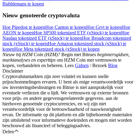
Bubblemaps te kopen
Nieuw genoteerde cryptovaluta
Hoe Pipedog te kopen
Hoe Canton te kopen
Hoe Grvt te kopen
Hoe
Download de
AEON te kopen
Hoe SP500 tokenized ETF (xStock) te kopen
Hoe
Bitrue-app
Nasdaq tokenized ETF (xStock) te kopen
Hoe Broadcom tokenized
stock (xStock) te kopen
Hoe Amazon tokenized stock (xStock) te
kopen
Hoe Meta tokenized stock (xStock) te kopen
Nieuw bij HZM Coin (HZM)?
Begin met Bitrues
beginnersgidsen,
marktanalyses en experttips
om HZM Coin met vertrouwen te
kopen, verhandelen en beheren. Lees
Gidsen
/ Bezoek
Blog
Disclaimer
Cryptovalutamarkten zijn zeer volatiel en kunnen snelle
prijsschommelingen ervaren. U bent als enige verantwoordelijk voor
Nederlands
uw investeringsbeslissingen en Bitrue is niet aansprakelijk voor
eventuele verliezen die u lijdt. We vertrouwen op externe bronnen
voor prijs- en andere gegevensgerelateerde gegevens. aan de
hierboven genoemde cryptocurrencies, en wij zijn niet
verantwoordelijk voor de betrouwbaarheid of nauwkeurigheid
ervan. De informatie op dit platform en alle bijbehorende materialen
zijn uitsluitend voor informatieve doeleinden en mogen niet worden
beschouwd als financieel of beleggingsadvies.
Delen