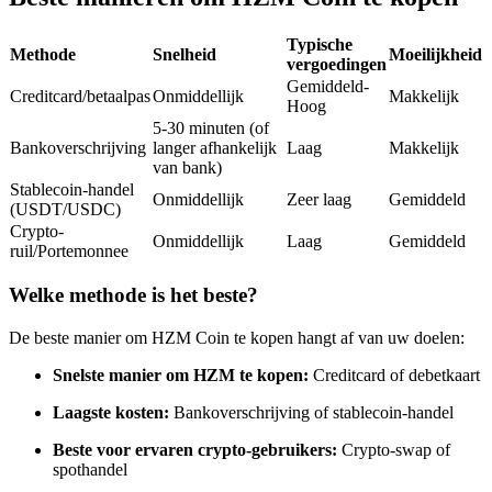
Futures met USDC als onderpand
Typische
Methode
Snelheid
Moeilijkheid
vergoedingen
Gemiddeld-
Creditcard/betaalpas
Onmiddellijk
Makkelijk
Hoog
5-30 minuten (of
Bankoverschrijving
langer afhankelijk
Laag
Makkelijk
van bank)
Stablecoin-handel
Onmiddellijk
Zeer laag
Gemiddeld
(USDT/USDC)
Crypto-
Onmiddellijk
Laag
Gemiddeld
Kopiëren Handel
ruil/Portemonnee
Sluit je aan bij top traders
Welke methode is het beste?
De beste manier om HZM Coin te kopen hangt af van uw doelen:
Snelste manier om HZM te kopen:
Creditcard of debetkaart
Laagste kosten:
Bankoverschrijving of stablecoin-handel
Beste voor ervaren crypto-gebruikers:
Crypto-swap of
spothandel