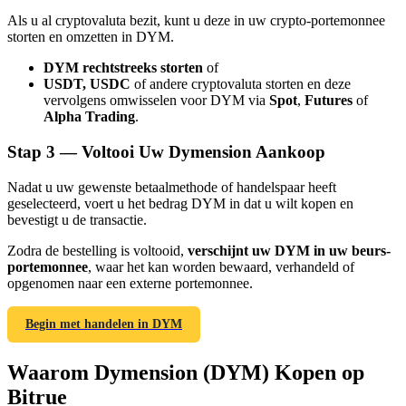
Als u al cryptovaluta bezit, kunt u deze in uw crypto-portemonnee
storten en omzetten in DYM.
DYM rechtstreeks storten
of
USDT, USDC
of andere cryptovaluta storten en deze
vervolgens omwisselen voor DYM via
Spot
,
Futures
of
Doorverwijzing
Alpha Trading
.
Nodig een vriend uit om contante beloningen te ontvangen
Stap
3 —
Voltooi Uw Dymension Aankoop
Deposit CASHCAT & Win
Nadat u uw gewenste betaalmethode of handelspaar heeft
geselecteerd, voert u het bedrag DYM in dat u wilt kopen en
bevestigt u de transactie.
Zodra de bestelling is voltooid,
verschijnt uw DYM in uw beurs-
portemonnee
, waar het kan worden bewaard, verhandeld of
opgenomen naar een externe portemonnee.
Begin met handelen in DYM
Waarom Dymension (DYM) Kopen op
Deposit CASHCAT & Win
Bitrue