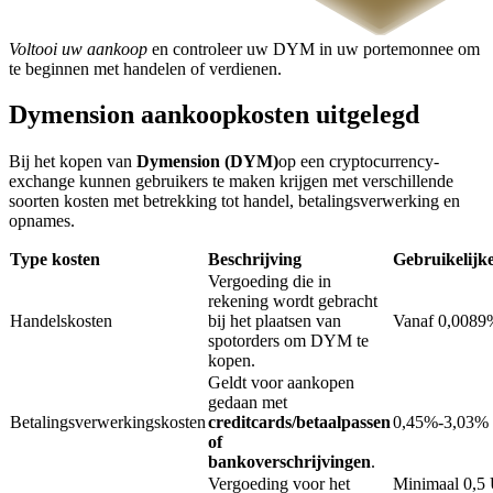
Voltooi uw aankoop
en controleer uw DYM in uw portemonnee om
te beginnen met handelen of verdienen.
BTR-vergrendelingen
Exclusieve beleggingen voor BTR-houders
Dymension aankoopkosten uitgelegd
Bij het kopen van
Dymension (DYM)
op een cryptocurrency-
exchange kunnen gebruikers te maken krijgen met verschillende
soorten kosten met betrekking tot handel, betalingsverwerking en
opnames.
Type kosten
Beschrijving
Gebruikelijk
Vergoeding die in
rekening wordt gebracht
Handelskosten
bij het plaatsen van
Vanaf 0,0089
Leningen
spotorders om DYM te
kopen.
Door crypto ondersteunde leenservice
Geldt voor aankopen
gedaan met
Betalingsverwerkingskosten
creditcards/betaalpassen
0,45%-3,03%
of
bankoverschrijvingen
.
Vergoeding voor het
Minimaal 0,