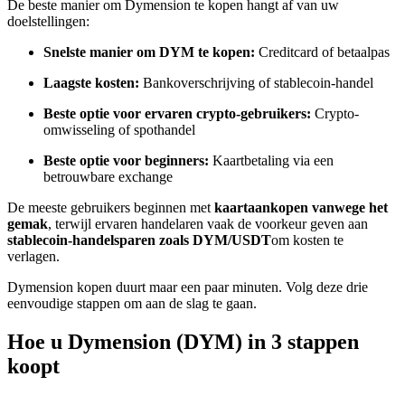
De beste manier om Dymension te kopen hangt af van uw
Word een Copy Trader
doelstellingen:
Geniet van winstdeling en copy trading commissies
Snelste manier om DYM te kopen:
Creditcard of betaalpas
Laagste kosten:
Bankoverschrijving of stablecoin-handel
Beste optie voor ervaren crypto-gebruikers:
Crypto-
omwisseling of spothandel
Beste optie voor beginners:
Kaartbetaling via een
betrouwbare exchange
De meeste gebruikers beginnen met
kaartaankopen vanwege het
gemak
, terwijl ervaren handelaren vaak de voorkeur geven aan
Informatie
stablecoin-handelsparen zoals DYM/USDT
om kosten te
verlagen.
Big data-analyse inclusief handelsinformatie, enz.
Dymension kopen duurt maar een paar minuten. Volg deze drie
eenvoudige stappen om aan de slag te gaan.
Hoe u Dymension (DYM) in 3 stappen
koopt