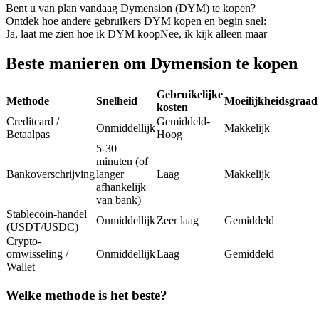
Bent u van plan vandaag Dymension (DYM) te kopen?
Futures met USDC als onderpand
Ontdek hoe andere gebruikers DYM kopen en begin snel:
Ja, laat me zien hoe ik DYM koop
Nee, ik kijk alleen maar
Beste manieren om Dymension te kopen
Gebruikelijke
Methode
Snelheid
Moeilijkheidsgraad
kosten
Creditcard /
Gemiddeld-
Onmiddellijk
Makkelijk
Betaalpas
Hoog
5-30
Kopiëren Handel
minuten (of
Bankoverschrijving
langer
Laag
Makkelijk
Sluit je aan bij top traders
afhankelijk
van bank)
Stablecoin-handel
Onmiddellijk
Zeer laag
Gemiddeld
(USDT/USDC)
Crypto-
omwisseling /
Onmiddellijk
Laag
Gemiddeld
Wallet
Welke methode is het beste?