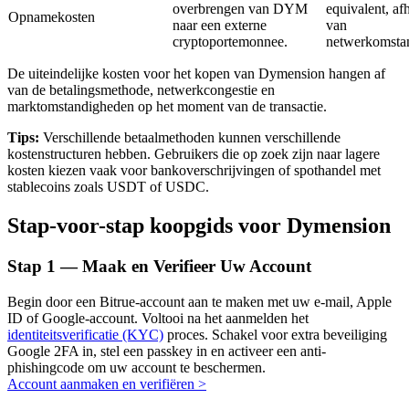
overbrengen van DYM
equivalent, af
Opnamekosten
naar een externe
van
cryptoportemonnee.
netwerkomsta
De uiteindelijke kosten voor het kopen van Dymension hangen af
Auto Invest
van de betalingsmethode, netwerkcongestie en
marktomstandigheden op het moment van de transactie.
Grijp langetermijnwinst en flexibele belangen
Tips:
Verschillende betaalmethoden kunnen verschillende
kostenstructuren hebben. Gebruikers die op zoek zijn naar lagere
kosten kiezen vaak voor bankoverschrijvingen of spothandel met
stablecoins zoals USDT of USDC.
Stap-voor-stap koopgids voor Dymension
Stap
1 —
Maak en Verifieer Uw Account
Leer staken
Begin door een Bitrue-account aan te maken met uw e-mail, Apple
ID of Google-account. Voltooi na het aanmelden het
Meer informatie over het verdienen van passief inkomen
identiteitsverificatie (KYC)
proces. Schakel voor extra beveiliging
Google 2FA in, stel een passkey in en activeer een anti-
Bitrue
AI
phishingcode om uw account te beschermen.
Account aanmaken en verifiëren
>