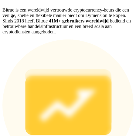
Share 500000 CASHCAT prize pool
Bitrue is een wereldwijd vertrouwde cryptocurrency-beurs die een
veilige, snelle en flexibele manier biedt om Dymension te kopen.
Sinds 2018 heeft Bitrue
41M+ gebruikers wereldwijd
bediend en
betrouwbare handelsinfrastructuur en een breed scala aan
Exclusive for BitMart Users
cryptodiensten aangeboden.
Register & Trade to Win 500,000 USDT
Precious Metals Trading Carnival
Trade Gold & Silver · 33,333 USDT Bonus
USDT New User Exclusive 10% APR
USDT Flexible Staking | Daily Rewards