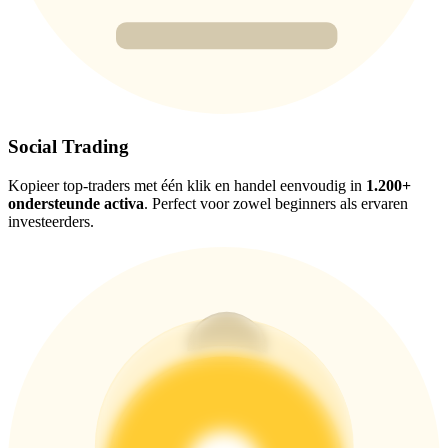
New Listing Futures Fest
Trade New Futures, Win 200,000 USDT
Crypto World Cup 2026: Grand Finale
Social Trading
77,777+3k Rewards
Kopieer top-traders met één klik en handel eenvoudig in
1.200+
ondersteunde activa
. Perfect voor zowel beginners als ervaren
investeerders.
Meer evenementen
Win prijzen en exclusieve beloningen
Log in
Aanmelden