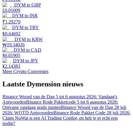
DYM
to
GBP
£
0.01009
DYM
to
INR
₹
1.29279
DYM
to
TRY
₺
0.64692
DYM
to
KRW
₩
19.34026
DYM
to
CAD
$
0.01905
DYM
to
JPY
¥
2.14383
Meer Crypto Conversies
Laatste Dymension nieuws
Binance Woord van de Dag 5 tot 6 augustus 2026: Vandaag's
Antwoorden
Binance Rode Pakketcode 5 tot 6 augustus 2026:
Ontvang vandaag gratis punten
Binance Woord van de Dag 28 juli
2026: WOTD Antwoorden
Binance Rode Pakket Code 28 juli 2026:
Claim Nu
Wat is een AI Trading Copilot, en heb je er echt een
nodig?