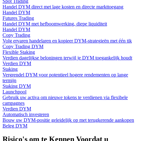
Spot Trading
Handel DYM direct met lage kosten en directe markttoegang
Handel DYM
Futures Trading
Handel DYM met hefboomwerking, diepe liquiditeit
Handel DYM
Copy Trading
Volg ervaren handelaren en kopieer DYM-strategieën met één tik
Copy Trading DYM
Flexible Staking
Verdien dagelijkse beloningen terwijl je DYM toegankelijk houdt
Verdien DYM
Staking
Vergrendel DYM voor potentieel hogere rendementen op lange
termijn
Staking DYM
Launchpool
Gebruik uw activa om nieuwe tokens te verdienen via flexibele
campagnes
Verdien DYM
Automatisch investeren
Bouw uw DYM-positie geleidelijk op met terugkerende aankopen
Beleg DYM
Risico's om te Kennen Voordat u