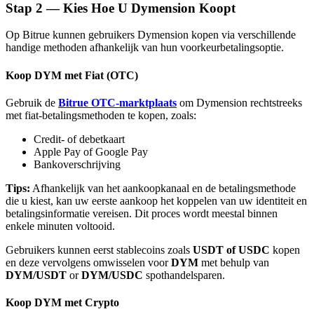
Stap
2 —
Kies Hoe U Dymension Koopt
Op Bitrue kunnen gebruikers Dymension kopen via verschillende
handige methoden afhankelijk van hun voorkeurbetalingsoptie.
Koop DYM met Fiat (OTC)
Bitrue-partners
Gebruik de
Bitrue OTC-marktplaats
om Dymension rechtstreeks
met fiat-betalingsmethoden te kopen, zoals:
Credit- of debetkaart
Apple Pay of Google Pay
Bankoverschrijving
Tips:
Afhankelijk van het aankoopkanaal en de betalingsmethode
die u kiest, kan uw eerste aankoop het koppelen van uw identiteit en
betalingsinformatie vereisen. Dit proces wordt meestal binnen
enkele minuten voltooid.
Bitrue Affiliates
Gebruikers kunnen eerst stablecoins zoals
USDT of USDC
kopen
Tot 65% commissies!
en deze vervolgens omwisselen voor
DYM
met behulp van
DYM/USDT
or
DYM/USDC
spothandelsparen.
Koop DYM met Crypto