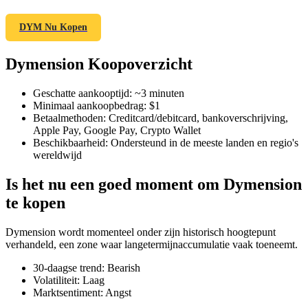
DYM Nu Kopen
Dymension Koopoverzicht
COIN-M-futures
Cryptocurrency-futures
Geschatte aankooptijd
:
~3 minuten
Minimaal aankoopbedrag
:
$1
Betaalmethoden
:
Creditcard/debitcard, bankoverschrijving,
Apple Pay, Google Pay, Crypto Wallet
TradFi
Beschikbaarheid
:
Ondersteund in de meeste landen en regio's
wereldwijd
Derivaten voor aandelen, forex, edelmetalen en grondstoffen
Is het nu een goed moment om Dymension
te kopen
Dymension wordt momenteel onder zijn historisch hoogtepunt
verhandeld, een zone waar langetermijnaccumulatie vaak toeneemt.
30-daagse trend
:
Bearish
Volatiliteit
:
Laag
Marktsentiment
:
Angst
USDC-futures