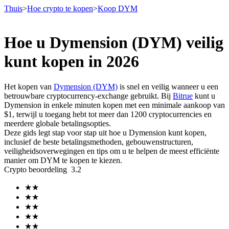
Thuis
>
Hoe crypto te kopen
>
Koop DYM
Hoe u Dymension (DYM) veilig
Termijncontracten
kunt kopen in 2026
Het kopen van
Dymension (DYM)
is snel en veilig wanneer u een
betrouwbare cryptocurrency-exchange gebruikt. Bij
Bitrue
kunt u
Dymension in enkele minuten kopen met een minimale aankoop van
$1, terwijl u toegang hebt tot meer dan 1200 cryptocurrencies en
meerdere globale betalingsopties.
Deze gids legt stap voor stap uit hoe u Dymension kunt kopen,
inclusief de beste betalingsmethoden, gebouwenstructuren,
veiligheidsoverwegingen en tips om u te helpen de meest efficiënte
USDT-futures
manier om DYM te kopen te kiezen.
Crypto beoordeling
3.2
Futures met USDT als onderpand
★
★
★
★
★
★
★
★
★
★