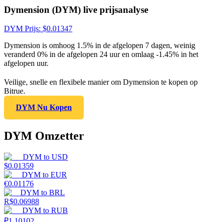
Dymension (DYM) live prijsanalyse
DYM
Prijs
: $
0.01347
Dymension is omhoog 1.5% in de afgelopen 7 dagen, weinig
veranderd 0% in de afgelopen 24 uur en omlaag -1.45% in het
afgelopen uur.
Veilige, snelle en flexibele manier om Dymension te kopen op
Bitrue.
DYM Nu Kopen
DYM Omzetter
DYM
to
USD
$
0.01359
DYM
to
EUR
€
0.01176
DYM
to
BRL
R$
0.06988
DYM
to
RUB
₽
1.10102