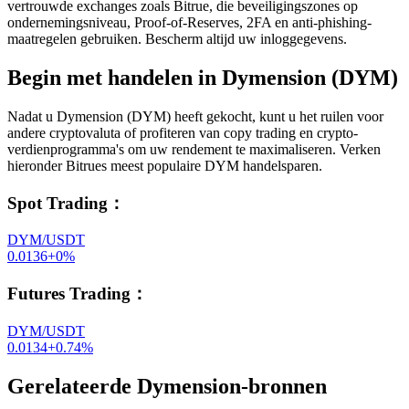
vertrouwde exchanges zoals Bitrue, die beveiligingszones op
ondernemingsniveau, Proof-of-Reserves, 2FA en anti-phishing-
maatregelen gebruiken. Bescherm altijd uw inloggegevens.
Begin met handelen in Dymension (DYM)
Nadat u Dymension (DYM) heeft gekocht, kunt u het ruilen voor
andere cryptovaluta of profiteren van copy trading en crypto-
verdienprogramma's om uw rendement te maximaliseren. Verken
hieronder Bitrues meest populaire DYM handelsparen.
Spot Trading
：
DYM/USDT
0.0136
+
0
%
Futures Trading
：
DYM/USDT
0.0134
+
0.74
%
Gerelateerde Dymension-bronnen