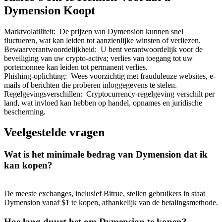
Dymension Koopt
Marktvolatiliteit
:
De prijzen van Dymension kunnen snel
fluctueren, wat kan leiden tot aanzienlijke winsten of verliezen.
Bewaarverantwoordelijkheid
:
U bent verantwoordelijk voor de
beveiliging van uw crypto-activa; verlies van toegang tot uw
portemonnee kan leiden tot permanent verlies.
Phishing-oplichting
:
Wees voorzichtig met frauduleuze websites, e-
mails of berichten die proberen inloggegevens te stelen.
Regelgevingsverschillen
:
Cryptocurrency-regelgeving verschilt per
land, wat invloed kan hebben op handel, opnames en juridische
bescherming.
Veelgestelde vragen
Wat is het minimale bedrag van Dymension dat ik
kan kopen?
De meeste exchanges, inclusief Bitrue, stellen gebruikers in staat
Dymension vanaf $1 te kopen, afhankelijk van de betalingsmethode.
Hoe lang duurt het om Dymension te kopen?