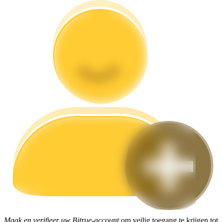
Gids
Futures-startgids
Handelsstrategieën
Leer hoe u winstgevend kunt blijven
Maak en verifieer uw Bitrue-account
om veilig toegang te krijgen tot