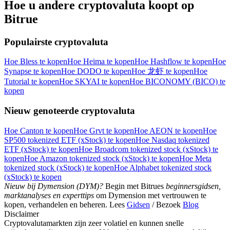
Hoe u andere cryptovaluta koopt op
Bitrue
Populairste cryptovaluta
Hoe Bless te kopen
Hoe Heima te kopen
Hoe Hashflow te kopen
Hoe
Synapse te kopen
Hoe DODO te kopen
Hoe 龙虾 te kopen
Hoe
Tutorial te kopen
Hoe SKYAI te kopen
Hoe BICONOMY (BICO) te
kopen
Nieuw genoteerde cryptovaluta
Hoe Canton te kopen
Hoe Grvt te kopen
Hoe AEON te kopen
Hoe
SP500 tokenized ETF (xStock) te kopen
Hoe Nasdaq tokenized
ETF (xStock) te kopen
Hoe Broadcom tokenized stock (xStock) te
kopen
Hoe Amazon tokenized stock (xStock) te kopen
Hoe Meta
tokenized stock (xStock) te kopen
Hoe Alphabet tokenized stock
(xStock) te kopen
Nieuw bij Dymension (DYM)?
Begin met Bitrues
beginnersgidsen,
marktanalyses en experttips
om Dymension met vertrouwen te
kopen, verhandelen en beheren. Lees
Gidsen
/ Bezoek
Blog
Disclaimer
Cryptovalutamarkten zijn zeer volatiel en kunnen snelle