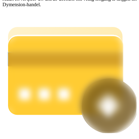
Dymension-handel.
Verdienen
Macht varkentje
Verdien dagelijks competitieve beloningen