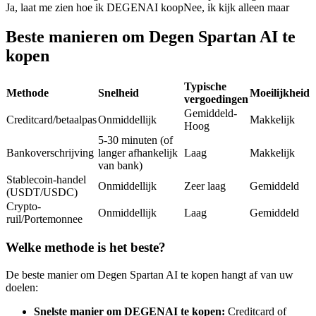
Ja, laat me zien hoe ik DEGENAI koop
Nee, ik kijk alleen maar
Futures met USDC als onderpand
Beste manieren om Degen Spartan AI te
kopen
Typische
Methode
Snelheid
Moeilijkheid
vergoedingen
Gemiddeld-
Creditcard/betaalpas
Onmiddellijk
Makkelijk
Hoog
5-30 minuten (of
Bankoverschrijving
langer afhankelijk
Laag
Makkelijk
Kopiëren Handel
van bank)
Stablecoin-handel
Sluit je aan bij top traders
Onmiddellijk
Zeer laag
Gemiddeld
(USDT/USDC)
Crypto-
Onmiddellijk
Laag
Gemiddeld
ruil/Portemonnee
Welke methode is het beste?
De beste manier om Degen Spartan AI te kopen hangt af van uw
doelen:
Snelste manier om DEGENAI te kopen:
Creditcard of