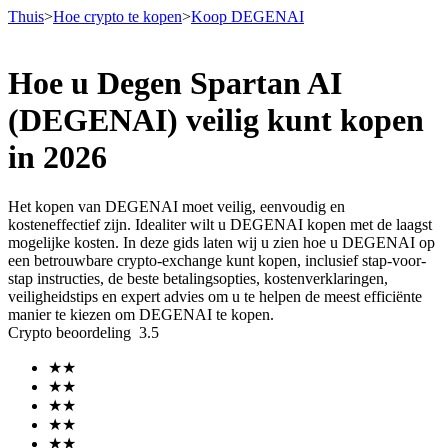
Thuis
>
Hoe crypto te kopen
>
Koop DEGENAI
Hoe u Degen Spartan AI
Termijncontracten
(DEGENAI) veilig kunt kopen
in 2026
Het kopen van DEGENAI moet veilig, eenvoudig en
kosteneffectief zijn. Idealiter wilt u DEGENAI kopen met de laagst
mogelijke kosten. In deze gids laten wij u zien hoe u DEGENAI op
een betrouwbare crypto-exchange kunt kopen, inclusief stap-voor-
stap instructies, de beste betalingsopties, kostenverklaringen,
veiligheidstips en expert advies om u te helpen de meest efficiënte
USDT-futures
manier te kiezen om DEGENAI te kopen.
Crypto beoordeling
3.5
Futures met USDT als onderpand
★
★
★
★
★
★
★
★
★
★