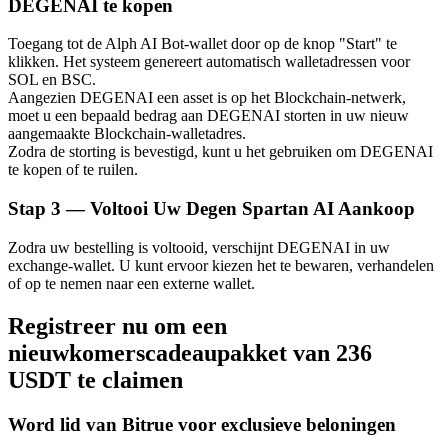
DEGENAI te kopen
Toegang tot de Alph AI Bot-wallet door op de knop "Start" te
klikken. Het systeem genereert automatisch walletadressen voor
SOL en BSC.
Aangezien DEGENAI een asset is op het Blockchain-netwerk,
moet u een bepaald bedrag aan DEGENAI storten in uw nieuw
Bitrue-partners
aangemaakte Blockchain-walletadres.
Zodra de storting is bevestigd, kunt u het gebruiken om DEGENAI
te kopen of te ruilen.
Stap
3 —
Voltooi Uw Degen Spartan AI Aankoop
Zodra uw bestelling is voltooid, verschijnt DEGENAI in uw
exchange-wallet. U kunt ervoor kiezen het te bewaren, verhandelen
of op te nemen naar een externe wallet.
Registreer nu om een
Bitrue Affiliates
nieuwkomerscadeaupakket van 236
Tot 65% commissies!
USDT te claimen
Word lid van Bitrue voor exclusieve beloningen