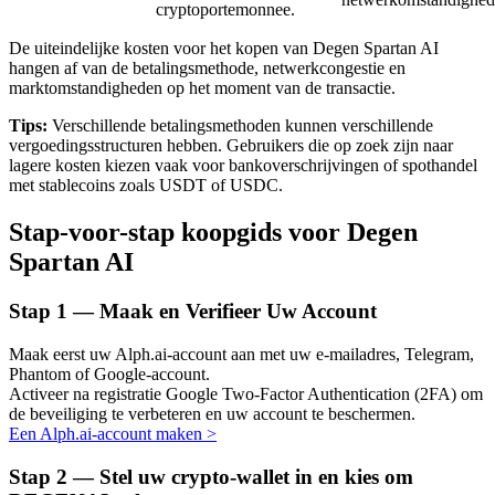
cryptoportemonnee.
De uiteindelijke kosten voor het kopen van Degen Spartan AI
hangen af van de betalingsmethode, netwerkcongestie en
marktomstandigheden op het moment van de transactie.
Auto Invest
Tips:
Verschillende betalingsmethoden kunnen verschillende
Grijp langetermijnwinst en flexibele belangen
vergoedingsstructuren hebben. Gebruikers die op zoek zijn naar
lagere kosten kiezen vaak voor bankoverschrijvingen of spothandel
met stablecoins zoals USDT of USDC.
Stap-voor-stap koopgids voor Degen
Spartan AI
Stap
1 —
Maak en Verifieer Uw Account
Maak eerst uw Alph.ai-account aan met uw e-mailadres, Telegram,
Leer staken
Phantom of Google-account.
Activeer na registratie Google Two-Factor Authentication (2FA) om
Meer informatie over het verdienen van passief inkomen
de beveiliging te verbeteren en uw account te beschermen.
Een Alph.ai-account maken
>
Bitrue
AI
Stap
2 —
Stel uw crypto-wallet in en kies om