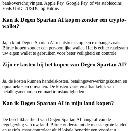
New Listing Futures Fest
bankoverschrijvingen, Apple Pay, Google Pay, of via stablecoins
zoals USDT/USDC op Bitrue.
Trade New Futures, Win 200,000 USDT
Kan ik Degen Spartan AI kopen zonder een crypto-
wallet?
Crypto World Cup 2026: Grand Finale
Ja, u kunt Degen Spartan AI rechtstreeks op een exchange zoals
77,777+3k Rewards
Bitrue kopen zonder een persoonlijke wallet. Het is echter raadzaam
uw eigen wallet te gebruiken voor beter veiligheid en controle.
Zijn er kosten bij het kopen van Degen Spartan AI?
Ja, de kosten kunnen handelskosten, betalingsverwerkingskosten en
opnamekosten omvatten. De kosten variëren afhankelijk van
betalingsmethoden en marktomstandigheden.
Kan ik Degen Spartan AI in mijn land kopen?
Meer evenementen
Win prijzen en exclusieve beloningen
De beschikbaarheid van Degen Spartan AI hangt af van de
regelgeving van uw land. Bitrue ondersteunt de meeste grote landen
Log in
Aanmelden
en regio's, maar controleer altijd lokale beperkingen voordat u