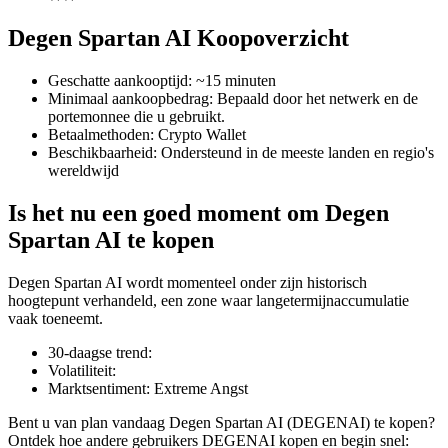
Degen Spartan AI Koopoverzicht
Geschatte aankooptijd
:
~15 minuten
COIN-M-futures
Minimaal aankoopbedrag
:
Bepaald door het netwerk en de
portemonnee die u gebruikt.
Cryptocurrency-futures
Betaalmethoden
:
Crypto Wallet
Beschikbaarheid
:
Ondersteund in de meeste landen en regio's
wereldwijd
TradFi
Is het nu een goed moment om Degen
Derivaten voor aandelen, forex, edelmetalen en grondstoffen
Spartan AI te kopen
Degen Spartan AI wordt momenteel onder zijn historisch
hoogtepunt verhandeld, een zone waar langetermijnaccumulatie
vaak toeneemt.
30-daagse trend
:
Volatiliteit
:
Marktsentiment
:
Extreme Angst
Bent u van plan vandaag Degen Spartan AI (DEGENAI) te kopen?
USDC-futures
Ontdek hoe andere gebruikers DEGENAI kopen en begin snel: