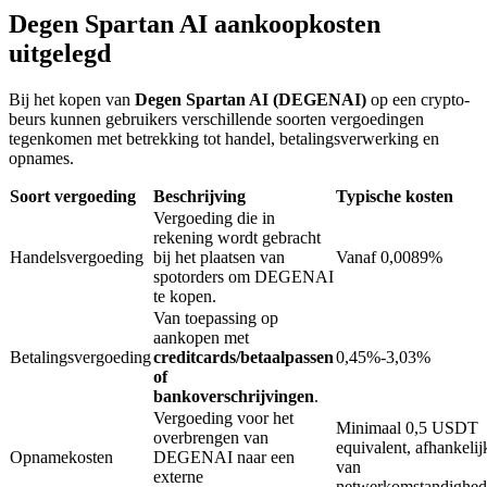
Degen Spartan AI aankoopkosten
uitgelegd
BTR-vergrendelingen
Bij het kopen van
Degen Spartan AI (DEGENAI)
op een crypto-
Exclusieve beleggingen voor BTR-houders
beurs kunnen gebruikers verschillende soorten vergoedingen
tegenkomen met betrekking tot handel, betalingsverwerking en
opnames.
Soort vergoeding
Beschrijving
Typische kosten
Vergoeding die in
rekening wordt gebracht
Handelsvergoeding
bij het plaatsen van
Vanaf 0,0089%
spotorders om DEGENAI
te kopen.
Van toepassing op
Leningen
aankopen met
Betalingsvergoeding
creditcards/betaalpassen
0,45%-3,03%
Door crypto ondersteunde leenservice
of
bankoverschrijvingen
.
Vergoeding voor het
Minimaal 0,5 USDT
overbrengen van
equivalent, afhankelij
Opnamekosten
DEGENAI naar een
van
externe
netwerkomstandighe