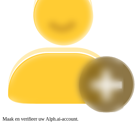
Gids
Futures-startgids
Handelsstrategieën
Leer hoe u winstgevend kunt blijven
Maak en verifieer uw Alph.ai-account.