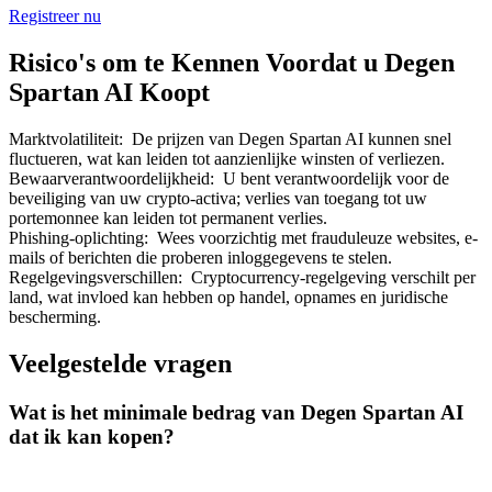
Registreer nu
Risico's om te Kennen Voordat u Degen
Spartan AI Koopt
Doorverwijzing
Marktvolatiliteit
:
De prijzen van Degen Spartan AI kunnen snel
fluctueren, wat kan leiden tot aanzienlijke winsten of verliezen.
Nodig een vriend uit om contante beloningen te ontvangen
Bewaarverantwoordelijkheid
:
U bent verantwoordelijk voor de
beveiliging van uw crypto-activa; verlies van toegang tot uw
Deposit CASHCAT & Win
portemonnee kan leiden tot permanent verlies.
Phishing-oplichting
:
Wees voorzichtig met frauduleuze websites, e-
mails of berichten die proberen inloggegevens te stelen.
Regelgevingsverschillen
:
Cryptocurrency-regelgeving verschilt per
land, wat invloed kan hebben op handel, opnames en juridische
bescherming.
Veelgestelde vragen
Wat is het minimale bedrag van Degen Spartan AI
dat ik kan kopen?
Deposit CASHCAT & Win