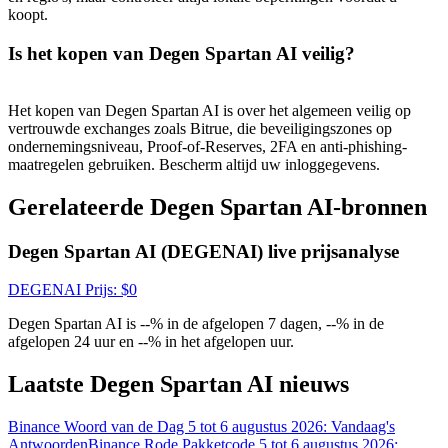
koopt.
Is het kopen van Degen Spartan AI veilig?
Het kopen van Degen Spartan AI is over het algemeen veilig op
vertrouwde exchanges zoals Bitrue, die beveiligingszones op
ondernemingsniveau, Proof-of-Reserves, 2FA en anti-phishing-
maatregelen gebruiken. Bescherm altijd uw inloggegevens.
Log in
Aanmelden
Gerelateerde Degen Spartan AI-bronnen
Degen Spartan AI (DEGENAI) live prijsanalyse
DEGENAI
Prijs
: $
0
Degen Spartan AI is --% in de afgelopen 7 dagen, --% in de
afgelopen 24 uur en --% in het afgelopen uur.
Beloningscentrum
Laatste Degen Spartan AI nieuws
Binance Woord van de Dag 5 tot 6 augustus 2026: Vandaag's
Antwoorden
Binance Rode Pakketcode 5 tot 6 augustus 2026: