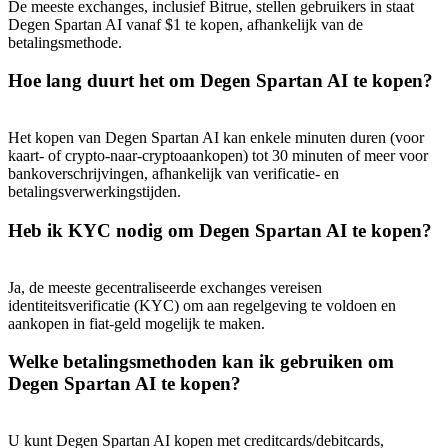
De meeste exchanges, inclusief Bitrue, stellen gebruikers in staat
Share 500000 CASHCAT prize pool
Degen Spartan AI vanaf $1 te kopen, afhankelijk van de
betalingsmethode.
Hoe lang duurt het om Degen Spartan AI te kopen?
Exclusive for BitMart Users
Register & Trade to Win 500,000 USDT
Het kopen van Degen Spartan AI kan enkele minuten duren (voor
kaart- of crypto-naar-cryptoaankopen) tot 30 minuten of meer voor
bankoverschrijvingen, afhankelijk van verificatie- en
betalingsverwerkingstijden.
Precious Metals Trading Carnival
Heb ik KYC nodig om Degen Spartan AI te kopen?
Trade Gold & Silver · 33,333 USDT Bonus
Ja, de meeste gecentraliseerde exchanges vereisen
identiteitsverificatie (KYC) om aan regelgeving te voldoen en
aankopen in fiat-geld mogelijk te maken.
USDT New User Exclusive 10% APR
Welke betalingsmethoden kan ik gebruiken om
USDT Flexible Staking | Daily Rewards
Degen Spartan AI te kopen?
U kunt Degen Spartan AI kopen met creditcards/debitcards,