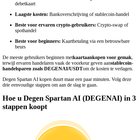
debetkaart
Word een Copy Trader
Laagste kosten:
Bankoverschrijving of stablecoin-handel
Geniet van winstdeling en copy trading commissies
Beste voor ervaren crypto-gebruikers:
Crypto-swap of
spothandel
Beste voor beginners:
Kaartbetaling via een betrouwbare
beurs
De meeste gebruikers beginnen met
kaartaankopen voor gemak
,
terwijl ervaren handelaren vaak de voorkeur geven aan
stablecoin-
handelsparen zoals DEGENAI/USDT
om de kosten te verlagen.
Degen Spartan AI kopen duurt maar een paar minuten. Volg deze
Informatie
drie eenvoudige stappen om aan de slag te gaan.
Big data-analyse inclusief handelsinformatie, enz.
Hoe u Degen Spartan AI (DEGENAI) in 3
stappen koopt