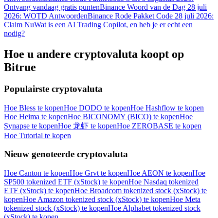
Ontvang vandaag gratis punten
Binance Woord van de Dag 28 juli
2026: WOTD Antwoorden
Binance Rode Pakket Code 28 juli 2026:
Claim Nu
Wat is een AI Trading Copilot, en heb je er echt een
nodig?
Download de
Hoe u andere cryptovaluta koopt op
Bitrue-app
Bitrue
Populairste cryptovaluta
Hoe Bless te kopen
Hoe DODO te kopen
Hoe Hashflow te kopen
Hoe Heima te kopen
Hoe BICONOMY (BICO) te kopen
Hoe
Synapse te kopen
Hoe 龙虾 te kopen
Hoe ZEROBASE te kopen
Nederlands
Hoe Tutorial te kopen
Nieuw genoteerde cryptovaluta
Hoe Canton te kopen
Hoe Grvt te kopen
Hoe AEON te kopen
Hoe
SP500 tokenized ETF (xStock) te kopen
Hoe Nasdaq tokenized
ETF (xStock) te kopen
Hoe Broadcom tokenized stock (xStock) te
kopen
Hoe Amazon tokenized stock (xStock) te kopen
Hoe Meta
tokenized stock (xStock) te kopen
Hoe Alphabet tokenized stock
(xStock) te kopen